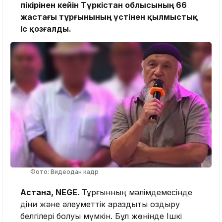
пікірінен кейін Түркістан облысының 66
жастағы тұрғынының үстінен қылмыстық
іс қозғалды.
Фото: Видеодан кадр
Астана, NEGE.
Тұрғынның мәлімдемесінде
діни және әлеуметтік араздықты қоздыру
белгілері болуы мүмкін. Бұл жөнінде Ішкі