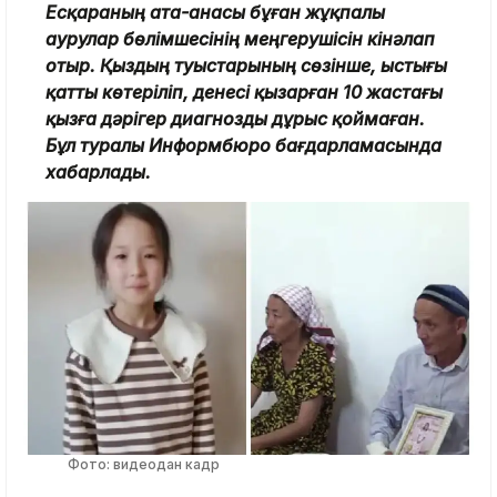
Есқараның ата-анасы бұған жұқпалы
аурулар бөлімшесінің меңгерушісін кінәлап
отыр. Қыздың туыстарының сөзінше, ыстығы
қатты көтеріліп, денесі қызарған 10 жастағы
қызға дәрігер диагнозды дұрыс қоймаған.
Бұл туралы Информбюро бағдарламасында
хабарлады.
Фото: видеодан кадр