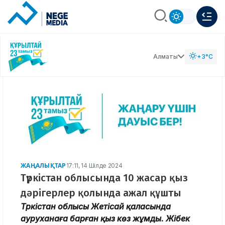
Алматы
+3°C
ЖАҢАЛЫҚТАР
17:11, 14 Шілде 2024
Түркістан облысында 10 жасар қыз
дәрігерлер қолында ажал құшты
Түркістан облысы Жетісай қаласында
ауруханаға барған қыз көз жұмды. Жібек