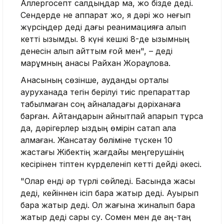
Аллергосепт салдыңдар ма, жоқ бізде деді.
Сендерде не аппарат жоқ, я дәрі жоқ неғып
жүрсіңдер деді дағы реанимацияға алып
кетті қызымды. 8 күні кешкі 8-де қызымның
денесін алып қайттым ғой мен", – деді
марқұмның анасы Райхан Жорақұлова.
Анасының сөзінше, аудандық орталық
ауруханада тегін берілуі тиіс препараттар
табылмаған соң айналадағы дәріханаға
барған. Айтқандарын айнытпай апарып тұрса
да, дәрігерлер қыздың өмірін сақтап қала
алмаған. Жансақтау бөліміне түскен 10
жастағы Жібектің жағдайы меңгерушінің
кесірінен тіптен күрделеніп кетті дейді әкесі.
"Олар енді әр түрлі сөйледі. Басында жақсы
деді, кейіннен ісіп бара жатыр деді. Ауырып
бара жатыр деді. Ол жағына жиналып бара
жатыр деді сары су. Сомен мен де аң-таң