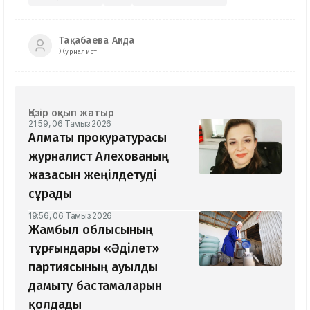
Тақабаева Аида
Журналист
Қазір оқып жатыр
21:59, 06 Тамыз 2026
Алматы прокуратурасы
журналист Алехованың
жазасын жеңілдетуді
сұрады
19:56, 06 Тамыз 2026
Жамбыл облысының
тұрғындары «Әділет»
партиясының ауылды
дамыту бастамаларын
қолдады