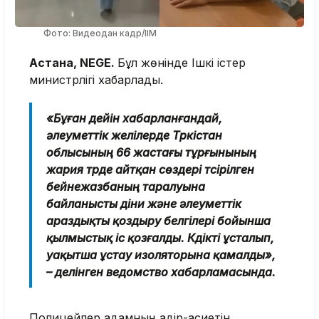
Фото: Видеодан кадр/ІІМ
Астана, NEGE.
Бұл жөнінде Ішкі істер
министрлігі хабарлады.
«Бұған дейін хабарланғандай,
әлеуметтік желілерде Түркістан
облысының 66 жастағы тұрғынының
жария түрде айтқан сөздері түсірілген
бейнежазбаның таралуына
байланысты діни және әлеуметтік
араздықты қоздыру белгілері бойынша
қылмыстық іс қозғалды. Күдікті ұсталып,
уақытша ұстау изоляторына қамалды»,
– делінген ведомство хабарламасында.
Полицейлер адамның қадір-қасиетін