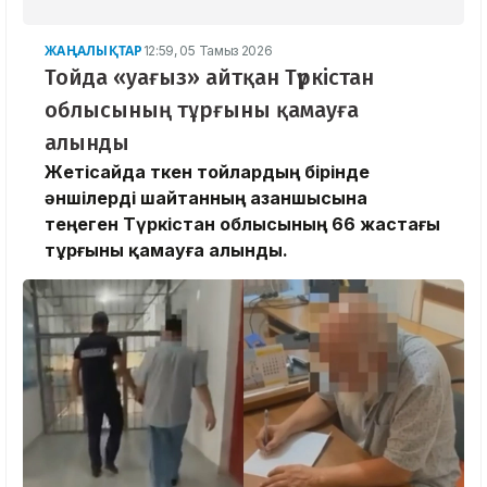
ЖАҢАЛЫҚТАР
12:59, 05 Тамыз 2026
Тойда «уағыз» айтқан Түркістан
облысының тұрғыны қамауға
алынды
Жетісайда өткен тойлардың бірінде
әншілерді шайтанның азаншысына
теңеген Түркістан облысының 66 жастағы
тұрғыны қамауға алынды.