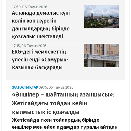
17:59, 06 Тамыз 2026
Астанада демалыс күні
көлік көп жүретін
даңғылдардың бірінде
қозғалыс шектеледі
17:15, 06 Тамыз 2026
ERG-дегі мемлекеттің
үлесін енді «Самұрық-
Қазына» басқарады
ЖАҢАЛЫҚТАР
09:15, 05 Тамыз 2026
«Әншілер – шайтанның азаншысы»:
Жетісайдағы тойдан кейін
қылмыстық іс қозғалды
Жетісайда өткен тойлардың бірінде
әншілер мен әйел адамдар туралы айтқан