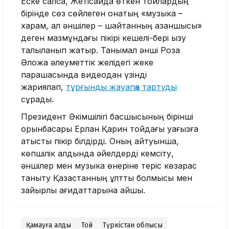
Еске салсақ, Жетісайда өткен тойлардың
бірінде сөз сөйлеген қонақтың «музыка –
харам, ал әншілер – шайтанның азаншысы»
деген мазмұндағы пікірі кешелі-бері қызу
талқыланып жатыр. Танымал әнші Роза
Әлқожа әлеуметтік желідегі жеке
парақшасында видеодан үзінді
жариялап,
тұрғынды жауапқа тартуды
сұрады.
Президент Әкімшілігі басшысының бірінші
орынбасары Ерлан Қарин тойдағы уағызға
қатысты пікір білдірді. Оның айтуынша,
көпшілік алдында әйелдерді кемсіту,
әншілер мен музыка өнеріне теріс көзқарас
таныту Қазақстанның ұлттық болмысы мен
зайырлы қағидаттарына қайшы.
Қамауға алды
Той
Түркістан облысы