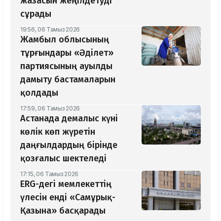
жазасын жеңілдетуді
сұрады
19:56, 06 Тамыз 2026
Жамбыл облысының
тұрғындары «Әділет»
партиясының ауылды
дамыту бастамаларын
қолдады
17:59, 06 Тамыз 2026
Астанада демалыс күні
көлік көп жүретін
даңғылдардың бірінде
қозғалыс шектеледі
17:15, 06 Тамыз 2026
ERG-дегі мемлекеттің
үлесін енді «Самұрық-
Қазына» басқарады