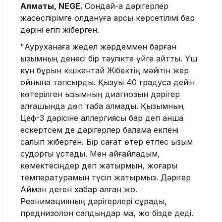
Алматы, NEGE.
Сондай-ақ дәрігерлер
жасөспірімге қолдануға қарсы көрсетілімі бар
дәріні егіп жіберген.
"Ауруханаға жедел жәрдеммен барған
қызымның денесі бір тәулікте үйге қайтты. Үш
күн бұрын кішкентай Жібектің мәйітін жер
қойнына тапсырдық. Қызуы 40 градусқа дейін
көтерілген қызымның диагнозын дәрігер
алғашында дөп таба алмады. Қызымның
Цеф-3 дәрісіне аллергиясы бар деп қанша
ескертсем де дәрігерлер балама екпені
салып жіберген. Бір сағат өтер етпес қызым
судоргы ұстады. Мен айғайладым,
көмектесіңдер деп жатырмын, жоғары
температурамын түсіп жатырмыз. Дәрігер
Айман деген хабар алған жоқ.
Реанимацияның дәрігерлері сұрады,
преднизолон салдыңдар ма, жоқ бізде деді.