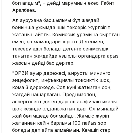
боп қалдым", – дейді марқұмның әкесі Ғабит
Аралбаев.
Ал аурухана басшылығы бұл жағдай
бойынша ұжымда ішкі тексеріс жүргізіліп
жатқанын айтты. Комиссия құрамына сырттан
емес, өз мамандары кіріпті. Дегенмен,
тексеру әділ болады дегенге сенімсіздік
танытқан жағдайда құзырлы органдарға арыз
жазсын дейді бас дәрігер.
"ОРВИ ауыр дәрежесі, вирусты мининго
энцефолит, инфъекциялық токсиктік шок,
кома 3 дәрежеде. Сол күні жатқызған соң
жағдай нашарлаған. Преднизолон,
аллергосепт деген дәрі ол анафилактикалық
шок кезінде қолданылатын дәрі. Ол мынадай
жай бөлімшеде болмайды. Жұмыс жүріп
жатқаннан кейін барлығы 100 пайыз зор
болады деп айта алмаймын. Кемшіліктер