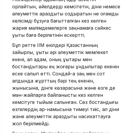
қорлайтын, әйелдерді кемсітетін, діни немесе
әлеуметтік араздықты қоздыратын не қоғамдық
келісімді бұзуға бағытталған кез келген
жария мәлімдемелерге заңнамаға сәйкес
құқықтық баға берілетінін ескертті.
Бұл ретте ІІМ өкілдері Қазақстанның
зайырлы, құқықтық әрі әлеуметтік мемлекет
екені, ал адам, оның құқықтары мен
бостандықтары ең жоғары құндылықтар екенін
еске салып өтті. Сондай-ақ заң мен сот
алдында жұрттың бәрі тең екенін,
жынысына, дінге көзқарасына және өзге де
мән-жайларға байланысты кез келген
кемсітуге тыйым салынған. Сөз бостандығы
өзгелердің ар-намысына тимеуі тиіс, ал діни
және әлеуметтік араздықты насихаттауға
жол берілмейді.