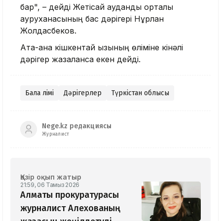
бар", – дейді Жетісай аудандық орталық
ауруханасының бас дәрігері Нұрлан
Жолдасбеков.
Ата-ана кішкентай қызының өліміне кінәлі
дәрігер жазаланса екен дейді.
Бала өлімі
Дәрігерлер
Түркістан облысы
Nege.kz редакциясы
Журналист
Қазір оқып жатыр
21:59, 06 Тамыз 2026
Алматы прокуратурасы
журналист Алехованың