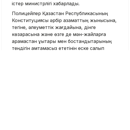
істер министрлігі хабарлады.
Полицейлер Қазақстан Республикасының
Конституциясы әрбір азаматтың жынысына,
тегіне, әлеуметтік жағдайына, дінге
көзқарасына және өзге де мән-жайларға
қарамастан құқықтары мен бостандықтарының
теңдігін қамтамасыз ететінін еске салып
өтеді.
«Адамның ар-намысы мен қадір-
қасиетін қорлауға, діни, әлеуметтік
немесе өзге де белгілері бойынша
кемсітуге бағытталған кез келген
жария үндеулер, сондай-ақ қоғамдық
келісім мен бірлікке нұқсан келтіруі
мүмкін әрекеттерге жол берілмейді», –
делінген хабарламада.