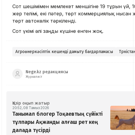
Сот шешімімен мемлекет меншігіне 19 тұрғын үй, 1
жер телімі, екі пәтер, төрт коммерциялық нысан 
төрт автокөлік тәркіленді.
Сот үкімі әлі заңды күшіне енген жоқ.
Агроөнеркәсіптік кешенді дамыту бағдарламасы
Түркіста
Nege.kz редакциясы
Журналист
Қазір оқып жатыр
20:52, 08 Тамыз 2026
Танымал блогер Тоқаевтың сүйікті
тұлпары Ақжанды алғаш рет кең
далада түсірді