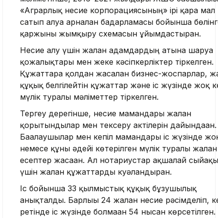
«Аграрлық несие корпорациясының» ірі қара мал
сатып алуға арналған бағдарламасы бойынша бөлін
қаржыны жымқыру схемасын ұйымдастырған.
Несие алу үшін жалған адамдардың атына шаруа
қожалықтары мен жеке кәсіпкерліктер тіркелген.
Құжаттарға қолдан жасалған бизнес-жоспарлар, жа
құқық белгілейтін құжаттар және іс жүзінде жоқ к
мүлік туралы мәліметтер тіркелген.
Тергеу дерегінше, несие мамандары жалған
қорытындылар мен тексеру актілерін дайындаған.
Бағалаушылар мен кепіл мамандары іс жүзінде жо
немесе құны әдейі көтерілген мүлік туралы жалған
есептер жасаған. Ал нотариустар ақшалай сыйақ
үшін жалған құжаттарды куәландырған.
Іс бойынша 33 қылмыстық құқық бұзушылық
анықталды. Барлығы 24 жалған несие рәсімделіп, к
ретінде іс жүзінде болмаған 54 нысан көрсетілген.