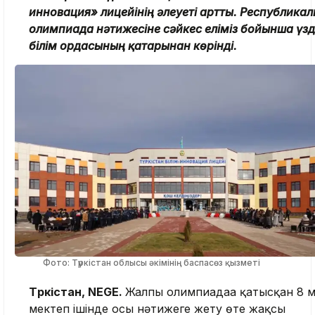
инновация» лицейінің әлеуеті артты. Республика
олимпиада нәтижесіне сәйкес еліміз бойынша үзді
білім ордасының қатарынан көрінді.
Фото: Түркістан облысы әкімінің баспасөз қызметі
Түркістан, NEGE.
Жалпы олимпиадаға қатысқан 8 
мектеп ішінде осы нәтижеге жету өте жақсы