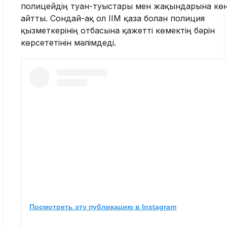
полицейдің туған-туыстары мен жақындарына көң
айтты. Сондай-ақ ол ІІМ қаза болған полиция
қызметкерінің отбасына қажетті көмектің бәрін
көрсететінін мәлімдеді.
Посмотреть эту публикацию в Instagram