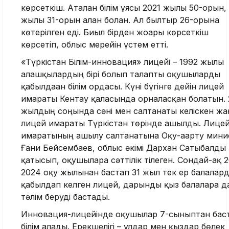
көрсеткіш. Аталған білім ұясы 2021 жылы 50-орын,
жылы 31-орын алған болған. Ал былтыр 26-орынға
көтерілген еді. Биыл бірден жоғары көрсеткіш
көрсетіп, облыс мерейін үстем етті.
«Түркістан Білім-инновация» лицейі – 1992 жылы
алғашқылардың бірі болып талапты оқушыларды
қабылдаған білім ордасы. Күні бүгінге дейін лицей
ғимараты Кентау қаласында орналасқан болатын. 
жылдың соңында сәні мен салтанаты келіскен жа
лицей ғимараты Түркістан төрінде ашылды. Лице
ғимаратының ашылу салтанатына Оқу-ағарту мини
Ғани Бейсембаев, облыс әкімі Дархан Сатыбалды
қатысып, оқушыларға сәттілік тілеген. Сондай-ақ 
2024 оқу жылынан бастап 31 жыл тек ер балалар
қабылдап келген лицей, дарынды қыз балаларға д
тәлім беруді бастады.
Инновация-лицейінде оқушылар 7-сыныптан бас
білім алады. Ерекшелігі – ұлдар мен қыздар бөлек