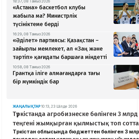
18:37, 08 Тамыз 2026
«Астана» баскетбол клубы
жабыла ма? Министрлік
түсініктеме берді
16:29, 08 Тамыз 2026
«Әділет» партиясы: Қазақстан –
зайырлы мемлекет, ал «Заң және
тәртіп» қағидаты баршаға міндетті
10:58, 08 Тамыз 2026
Грантқа іліге алмағандарға тағы
бір мүмкіндік бар
ЖАҢАЛЫҚТАР
10:13, 23 Шілде 2026
Түркістанда агробизнеске бөлінген 3 млрд
теңгені жымқырған қылмыстық топ сотт
Түркістан облысында бюджеттен бөлінген 3 мл
теңгеден астам қаржыны жымқырған ұйымдас