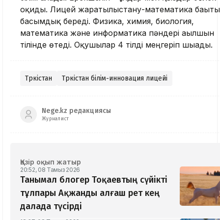
оқиды. Лицей жаратылыстану-математика бағыт
басымдық береді. Физика, химия, биология,
математика және информатика пәндері ағылшын
тілінде өтеді. Оқушылар 4 тілді меңгеріп шығады.
Түркістан
Түркістан білім-инновация лицейі
Nege.kz редакциясы
Журналист
Қазір оқып жатыр
20:52, 08 Тамыз 2026
Танымал блогер Тоқаевтың сүйікті
тұлпары Ақжанды алғаш рет кең
далада түсірді