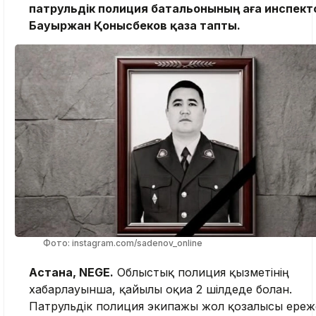
патрульдік полиция батальонының аға инспек
Бауыржан Қонысбеков қаза тапты.
Фото: instagram.com/sadenov_online
Астана, NEGE.
Облыстық полиция қызметінің
хабарлауынша, қайғылы оқиға 2 шілдеде болған.
Патрульдік полиция экипажы жол қозғалысы ереж