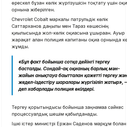
өрескел бұзған көлік жүргізушісін тоқтату үшін оқи
орнына жіберілген.
Chevrolet Cobalt маркалы патрульдік көлік
Саттарханов даңғылы мен Тараз көшесінің
қиылысында жол-көлік оқиғасына ұшыраған. Ауыр
жарақат алған полиция капитаны оқиға орнында к
жұмды.
«Бұл факт бойынша сотқа дейінгі тергеу
басталды. Сондай-ақ оқиғаның барлық мән-
жайын анықтауға бағытталған қажетті тергеу жә
жедел-іздестіру шаралары жүргізіліп жатыр», –
деп хабарлады полиция өкілдері.
Тергеу қорытындысы бойынша заңнамаға сәйкес
процессуалдық шешім қабылданады.
Ішкі істер министрі Ержан Сәденов марқұм болған