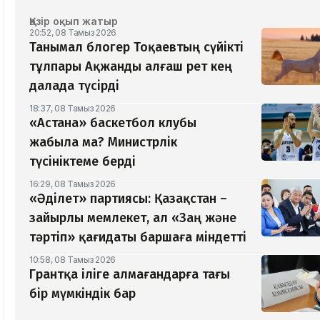
Қазір оқып жатыр
20:52, 08 Тамыз 2026
Танымал блогер Тоқаевтың сүйікті
тұлпары Ақжанды алғаш рет кең
далада түсірді
18:37, 08 Тамыз 2026
«Астана» баскетбол клубы
жабыла ма? Министрлік
түсініктеме берді
16:29, 08 Тамыз 2026
«Әділет» партиясы: Қазақстан –
зайырлы мемлекет, ал «Заң және
тәртіп» қағидаты баршаға міндетті
10:58, 08 Тамыз 2026
Грантқа іліге алмағандарға тағы
бір мүмкіндік бар