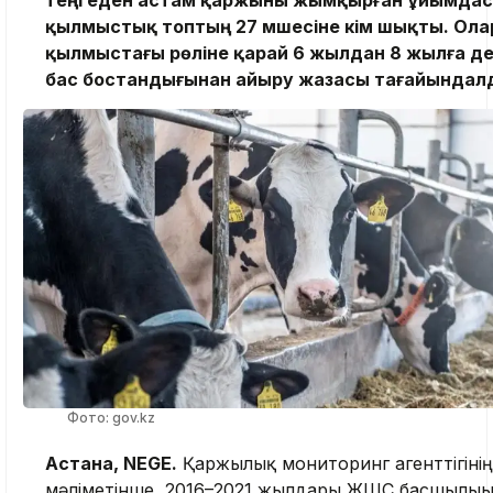
қылмыстық топтың 27 мүшесіне үкім шықты. Ола
қылмыстағы рөліне қарай 6 жылдан 8 жылға де
бас бостандығынан айыру жазасы тағайындал
Фото: gov.kz
Астана, NEGE.
Қаржылық мониторинг агенттігінің
мәліметінше, 2016–2021 жылдары ЖШС басшылығ