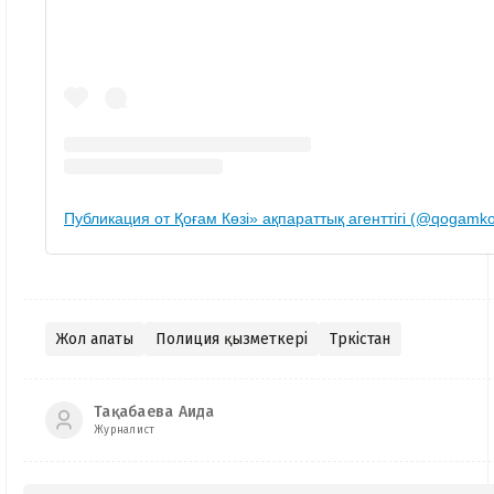
Публикация от Қоғам Көзі» ақпараттық агенттігі (@qogamk
Жол апаты
Полиция қызметкері
Түркістан
Тақабаева Аида
Журналист