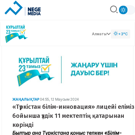
Алматы
+3°C
ЖАҢАЛЫҚТАР
04:55, 12 Маусым 2024
«Түркістан білім-инновация» лицейі еліміз
бойынша үздік 11 мектептің қатарынан
көрінді
Былтыр ғана Түркістанға қоныс тепкен «Білім-