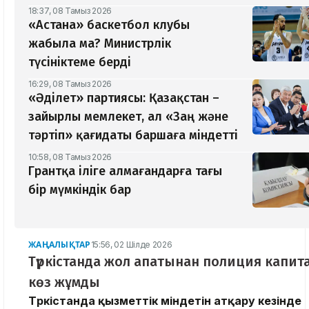
18:37, 08 Тамыз 2026
«Астана» баскетбол клубы
жабыла ма? Министрлік
түсініктеме берді
16:29, 08 Тамыз 2026
«Әділет» партиясы: Қазақстан –
зайырлы мемлекет, ал «Заң және
тәртіп» қағидаты баршаға міндетті
10:58, 08 Тамыз 2026
Грантқа іліге алмағандарға тағы
бір мүмкіндік бар
ЖАҢАЛЫҚТАР
15:56, 02 Шілде 2026
Түркістанда жол апатынан полиция капит
көз жұмды
Түркістанда қызметтік міндетін атқару кезінде