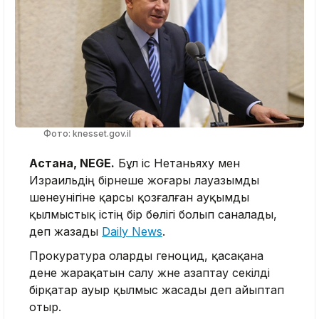
Фото: knesset.gov.il
Астана, NEGE.
Бұл іс Нетаньяху мен
Израильдің бірнеше жоғары лауазымды
шенеунігіне қарсы қозғалған ауқымды
қылмыстық істің бір бөлігі болып саналады,
деп жазады
Daily News
.
Прокуратура оларды геноцид, қасақана
дене жарақатын салу және азаптау секілді
бірқатар ауыр қылмыс жасады деп айыптап
отыр.