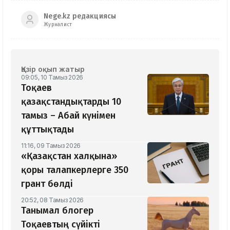
Nege.kz редакциясы
Журналист
Қазір оқып жатыр
09:05, 10 Тамыз 2026
Тоқаев
қазақстандықтарды 10
тамыз – Абай күнімен
құттықтады
11:16, 09 Тамыз 2026
«Қазақстан халқына»
қоры талапкерлерге 350
грант бөлді
20:52, 08 Тамыз 2026
Танымал блогер
Тоқаевтың сүйікті