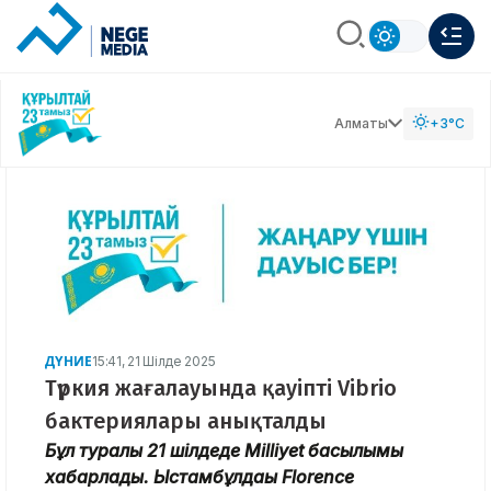
Алматы
+3°C
ДҮНИЕ
15:41, 21 Шілде 2025
Түркия жағалауында қауіпті Vibrio
бактериялары анықталды
Бұл туралы 21 шілдеде
Milliyet
басылымы
хабарлады. Ыстамбұлдағы Florence