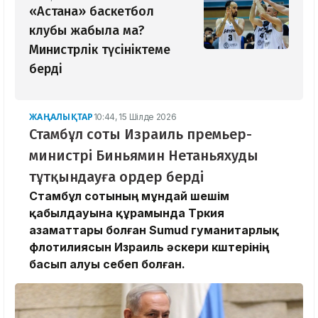
«Астана» баскетбол
клубы жабыла ма?
Министрлік түсініктеме
берді
ЖАҢАЛЫҚТАР
10:44, 15 Шілде 2026
Стамбұл соты Израиль премьер-
министрі Биньямин Нетаньяхуды
тұтқындауға ордер берді
Стамбұл сотының мұндай шешім
қабылдауына құрамында Түркия
азаматтары болған Sumud гуманитарлық
флотилиясын Израиль әскери күштерінің
басып алуы себеп болған.