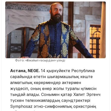
Фото: «Ғажайып ғасырдан» үзінді
Астана, NEGE.
14 қыркүйекте Республика
сарайында өтетін шығармашылық кеште
алматылық көрермендер актермен
жүздесіп, оның өнер жолы туралы әңгімесін
тыңдай алады. Сонымен қатар Халит Эргенч
түскен телехикаялардың саундтректері
Symphosaz этно-симфониялық оркестрінің