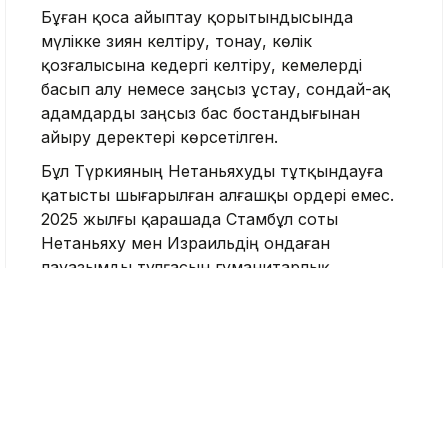
Бұған қоса айыптау қорытындысында
мүлікке зиян келтіру, тонау, көлік
қозғалысына кедергі келтіру, кемелерді
басып алу немесе заңсыз ұстау, сондай-ақ
адамдарды заңсыз бас бостандығынан
айыру деректері көрсетілген.
Бұл Түркияның Нетаньяхуды тұтқындауға
қатысты шығарылған алғашқы ордері емес.
2025 жылғы қарашада Стамбұл соты
Нетаньяху мен Израильдің ондаған
лауазымды тұлғасын гуманитарлық
флотилияға қатысты оқиғаға және Израильдің
Газадағы әскери операциясы кезінде
жасалды деген қылмыстарға байланысты
алдын ала қамауға алу ордерін берген.
2026 жылғы сәуірде Стамбұлдың Бас
прокуратурасы айыптау актісін әзірлеуді
аяқтап, соттан айыпталушыларды