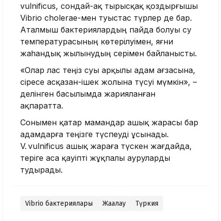
vulnificus, сондай-ақ тырысқақ қоздырғышы
Vibrio cholerae-мен туыстас түрлер де бар.
Аталмыш бактериялардың пайда болуы су
температурасының көтерілуімен, яғни
жаһандық жылынудың әсерімен байланысты.
«Олар лас теңіз суы арқылы адам ағзасына,
әсіресе асқазан-ішек жолына түсуі мүмкін», –
делінген басылымда жарияланған
ақпаратта.
Сонымен қатар мамандар ашық жарасы бар
адамдарға теңізге түспеуді ұсынады.
V. vulnificus ашық жараға түскен жағдайда,
теріге аса қауіпті жұқпалы ауруларды
тудырады.
Vibrio бактериялары
Жағалау
Түркия