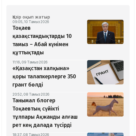
Қазір оқып жатыр
09:05, 10 Тамыз 2026
Тоқаев
қазақстандықтарды 10
тамыз – Абай күнімен
құттықтады
11:16, 09 Тамыз 2026
«Қазақстан халқына»
қоры талапкерлерге 350
грант бөлді
20:52, 08 Тамыз 2026
Танымал блогер
Тоқаевтың сүйікті
тұлпары Ақжанды алғаш
рет кең далада түсірді
18:37, 08 Тамыз 2026