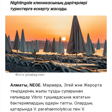
Nightingale клиникасының дәрігерлері
туристерге ескерту жасады.
Фото: pixabay.com
Алматы, NEGE.
Мармара, Эгей және Жерорта
теңіздерінің жылы тұзды суларынан
ғалымдар Vibrio тұқымдасына жататын
бактериялардың іздерін тапты. Олардың
қатарында V. parahaemolyticus пен V.