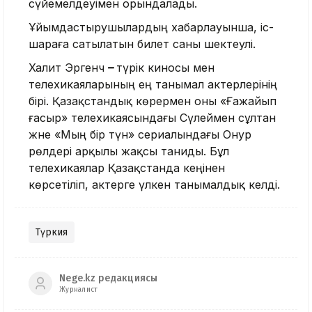
сүйемелдеуімен орындалады.
Ұйымдастырушылардың хабарлауынша, іс-
шараға сатылатын билет саны шектеулі.
Халит Эргенч
–
түрік киносы мен
телехикаяларының ең танымал актерлерінің
бірі. Қазақстандық көрермен оны «Ғажайып
ғасыр» телехикаясындағы Сүлеймен сұлтан
және «Мың бір түн» сериалындағы Онур
рөлдері арқылы жақсы таниды. Бұл
телехикаялар Қазақстанда кеңінен
көрсетіліп, актерге үлкен танымалдық әкелді.
Түркия
Nege.kz редакциясы
Журналист