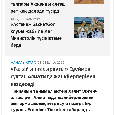
тұлпары Ақжанды алғаш
рет кең далада түсірді
18:37, 08 Тамыз 2026
«Астана» баскетбол
клубы жабыла ма?
Министрлік түсініктеме
берді
ЖАҢАЛЫҚТАР
12:03, 28 Шілде 2026
«Ғажайып ғасырдағы» Сүлеймен
сұлтан Алматыда жанкүйерлерімен
кездеседі
Түркияның танымал актері Халит Эргенч
алғаш рет Алматыда жанкүйерлерімен
шығармашылық кездесу өткізеді. Бұл
туралы Freedom Ticketon хабарлады.