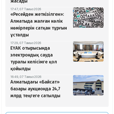
жасады
17:47, 07 Тамыз 2026
«Ресейден жеткізілген»:
Алматыда жалған көлік
нөмірлерін сатқан тұрғын
ұсталды
17:29, 07 Тамыз 2026
ЕҮАК отырысында
электрондық сауда
туралы келісімге қол
қойылды
16:49, 07 Тамыз 2026
Алматыдағы «Байсат»
базары аукционда 24,7
млрд теңгеге сатылды