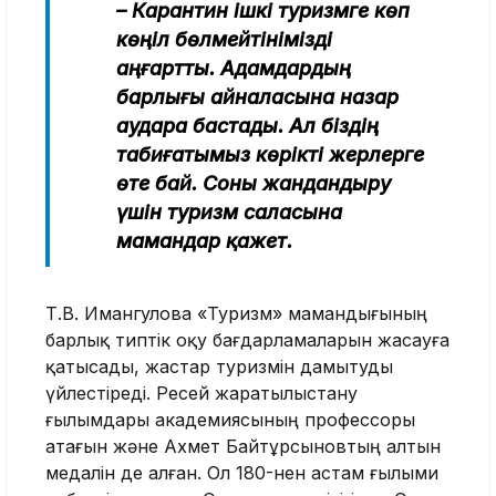
– Карантин ішкі туризмге көп
көңіл бөлмейтінімізді
аңғартты. Адамдардың
барлығы айналасына назар
аудара бастады. Ал біздің
табиғатымыз көрікті жерлерге
өте бай. Соны жандандыру
үшін туризм саласына
мамандар қажет.
Т.В. Имангулова «Туризм» мамандығының
барлық типтік оқу бағдарламаларын жасауға
қатысады, жастар туризмін дамытуды
үйлестіреді. Ресей жаратылыстану
ғылымдары академиясының профессоры
атағын және Ахмет Байтұрсыновтың алтын
медалін де алған. Ол 180-нен астам ғылыми