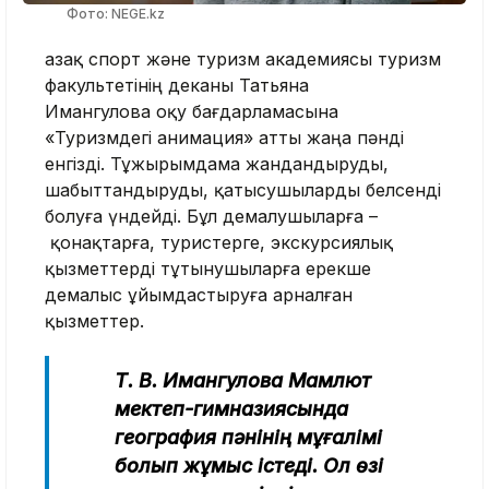
Фото: NEGE.kz
Қазақ спорт және туризм академиясы туризм
факультетінің деканы Татьяна
Имангулова оқу бағдарламасына
«Туризмдегі анимация» атты жаңа пәнді
енгізді. Тұжырымдама жандандыруды,
шабыттандыруды, қатысушыларды белсенді
болуға үндейді. Бұл демалушыларға –
қонақтарға, туристерге, экскурсиялық
қызметтерді тұтынушыларға ерекше
демалыс ұйымдастыруға арналған
қызметтер.
Т. В. Имангулова Мамлют
мектеп-гимназиясында
география пәнінің мұғалімі
болып жұмыс істеді. Ол өзі