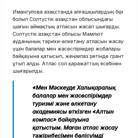
Имангулова Қазақстанда алғашқылардың бірі
болып Солтүстік Қазақстан облысындағы
шағын аймақтың атласын жасап шығарды.
Солтүстік Қазақстан облысы Мамлют
ауданының тарихи-өлкетану атласын жасау
үшін балалар мен жасөспірімдер жобалары
байқауына қатысып, жеңімпаз ретінде грант
ұтып алды. Атлас сол қаражаттың есебінен
шығарылды.
«Мен Мәскеуде Халықаралық
балалар мен жасөспірімдер
туризмі және өлкетану
академиясы өткізген «Алтын
компас» байқауына
қатыстым. Маған атлас жасау
тәжірибесімен бөлісуімді