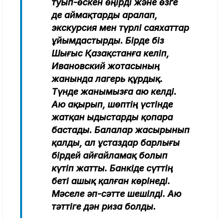
туып-өскен өңірді және өзге
де аймақтарды аралап,
экскурсия мен түрлі саяхаттар
ұйымдастырды. Бірде біз
Шығыс Қазақстанға келіп,
Ивановский жотасының
жанында лагерь құрдық.
Түнде жанымызға аю келді.
Аю ақырып, шөптің үстінде
жатқан ыдыстарды қопара
бастады. Балалар жасырынып
қалды, ал ұстаздар барлығы
бірдей айғайламақ болып
күтіп жатты. Банкіде сүттің
беті ашық қалған көрінеді.
Мәселе әп-сәтте шешілді. Аю
тәттіге дән риза болды.