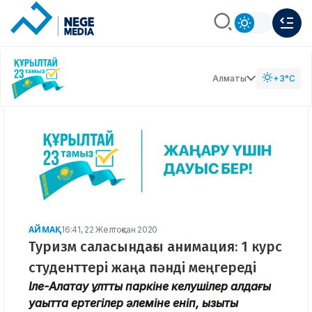
Алматы
+3°C
АЙМАҚ
16:41, 22 Желтоқсан 2020
Туризм саласындағы анимация: 1 курс
студенттері жаңа пәнді меңгереді
Іле-Алатау ұлттық паркіне келушілер алдағы
уақытта ертегілер әлеміне еніп, қызықты