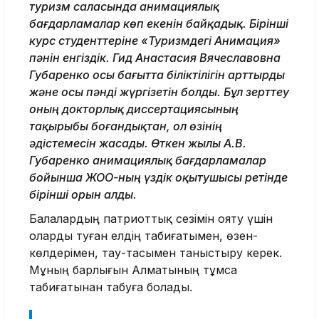
туризм саласында анимациялық
бағдарламалар көп екенін байқадық. Бірінші
курс студенттеріне «Туризмдегі Анимация»
пәнін енгіздік. Гид Анастасия Вячеславовна
Губаренко осы бағытта біліктілігін арттырды
және осы пәнді жүргізетін болды. Бұл зерттеу
оның докторлық диссертациясының
тақырыбы боғандықтан, ол өзінің
әдістемесін жасады. Өткен жылы А.В.
Губаренко анимациялық бағдарламалар
бойынша ЖОО-ның үздік оқытушысы ретінде
бірінші орын алды.
Балалардың патриоттық сезімін ояту үшін
оларды туған елдің табиғатымен, өзен-
көлдерімен, тау-тасымен таныстыру керек.
Мұның барлығын Алматының тұмса
табиғатынан табуға болады.