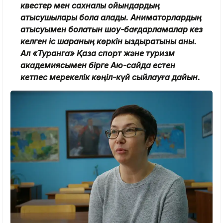
квестер мен сахналық ойындардың
қатысушылары бола алады. Аниматорлардың
қатысуымен болатын шоу-бағдарламалар кез
келген іс шараның көркін қыздыратыны анық.
Ал «Туранга» Қазақ спорт және туризм
академиясымен бірге Аю-сайда естен
кетпес мерекелік көңіл-күй сыйлауға дайын.