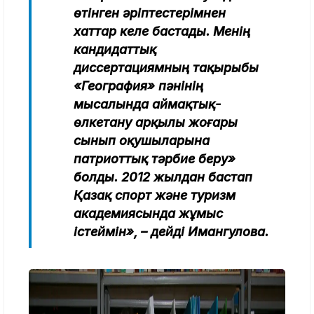
өтінген әріптестерімнен
хаттар келе бастады. Менің
кандидаттық
диссертациямның тақырыбы
«География» пәнінің
мысалында аймақтық-
өлкетану арқылы жоғары
сынып оқушыларына
патриоттық тәрбие беру»
болды. 2012 жылдан бастап
Қазақ спорт және туризм
академиясында жұмыс
істеймін», – дейді Имангулова.