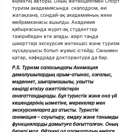
еңбектің авторы. Оның жетекшілігімен Спорт
туризм академиясында скалодром, екі
жатақхана, сондай-ақ академияның жеке
мейрамханасы ашылды. Академия
қабырғасында жүріп-ақ студенттер
тәжірибеден өте алады. Қазіргі таңда
шәкірттері экскурсия жетекшісі және туризм
нұсқаушысы болып жұмыс істейді. Санымен
қатар, кафедрада докторантура да бар.
P.S. Туризм саласындағы Анимация
демалушылардың қарым-қатынас, қозғалыс,
мәдениет, шығармашылық, уақытты
көңілді өткізу қажеттіліктерін
қанағаттандырады. Бұл туристік және қонақ үй
кешендерінің қызметіне, мерекелер мен
экскурсияларға да қатысты. Туристік
анимация – сауықтыру, емдеу және танымдық
функцияларды дамытуға бағытталған. Оның
берері мол. Өйткені ол адамдардың өмірге