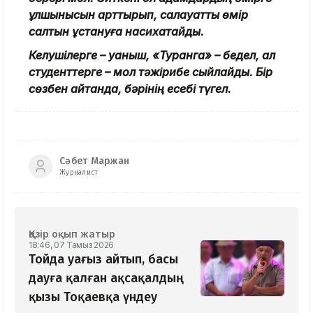
құлшынысын арттырып, салауатты өмір
салтын ұстануға насихатайды.
Келушілерге – қуаныш,
«Туранга» – бедел, ал
студенттерге – мол тәжірибе сыйлайды. Бір
сөзбен айтқанда, бәрінің есебі түгел.
Сәбет Маржан
Журналист
Қазір оқып жатыр
18:46, 07 Тамыз 2026
Тойда уағыз айтып, басы
дауға қалған ақсақалдың
қызы Тоқаевқа үндеу