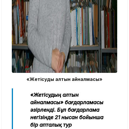
«Жетісудың алтын айналмасы»
«Жетісудың алтын
айналмасы» бағдарламасы
әзірленді. Бұл бағдарлама
негізінде 21 нысан бойынша
бір апталық тур