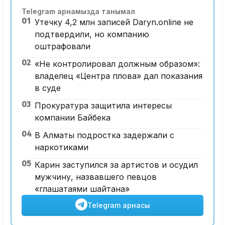
Telegram арнамызда танымал
01
Утечку 4,2 млн записей Daryn.online не
подтвердили, но компанию
оштрафовали
02
«Не контролировал должным образом»:
владелец «Центра плова» дал показания
в суде
03
Прокуратура защитила интересы
компании Байбека
04
В Алматы подростка задержали с
наркотиками
05
Карин заступился за артистов и осудил
мужчину, назвавшего певцов
«глашатаями шайтана»
Telegram арнасы