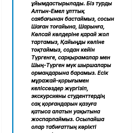
ұйымдастырылады. Біз турды
Алтын-Емел ұлттық
саябағынан бастаймыз, сосын
Шаған тоғайына, Шарынға,
Көлсай көлдеріне қарай жол
тартамыз, Қайыңды көліне
тоқтаймыз, содан кейін
Түргенге, сарқырамалар мен
Шың-Түрген мүк шыршалары
ормандарына барамыз. Есік
мұражай-қорығымен
келіссөздер жүргізіп,
экскурсияны студенттердің
сақ қорғандарын қазуға
қатыса алатын уақытына
жоспарлаймыз. Осылайша
олар табиғаттың көрікті