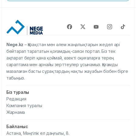
Nege.kz
– Қазақстан мен әлем жаңалықтарын жедел әрі
бейтарап тарататын қоғамдық-саяси портал. Біз тек
ақпарат беріп қана қоймай, өзекті оқиғаларға терең
сараптама мен арнайы зерттеулер ұсынамыз. Қоғамды
мазалаған басты сұрақтардың нақты жауабын бізбен бірге
табыңыз.
Біз туралы
Редакция
Компания туралы
Жарнама
Байланыс
Астана, Мәңгілік ел даңғылы, 8.