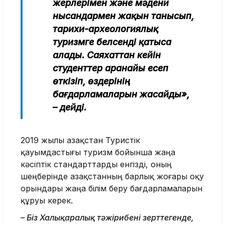
жерлерімен және мәдени
нысандармен жақын танысып,
тарихи-археологиялық
туризмге белсенді қатыса
алады. Саяхаттан кейін
студенттер аранайы есеп
өткізіп, өздерінің
бағдарламаларын жасайды»,
– дейді.
2019 жылы Қазақстан Туристік
қауымдастығы туризм бойынша жаңа
кәсіптік стандарттарды енгізді, оның
шеңберінде Қазақстанның барлық жоғары оқу
орындары жаңа білім беру бағдарламаларын
құруы керек.
– Біз Халықаралық тәжірибені зерттегенде,