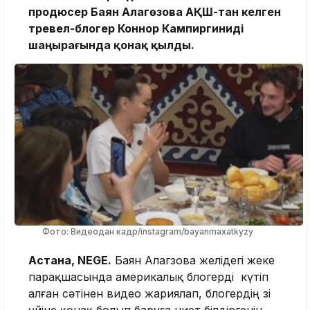
продюсер Баян Алагөзова АҚШ-тан келген
тревел-блогер Коннор Кампиргиниді
шаңырағында қонақ қылды.
Фото: Видеодан кадр/instagram/bayanmaxatkyzy
Астана, NEGE.
Баян Алагөзова желідегі жеке
парақшасында америкалық блогерді күтіп
алған сәтінен видео жариялап, блогердің өзі
үйіне қонақ болып баруға ниет білдіргенін