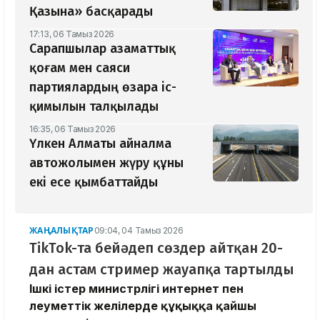
Қазына» басқарады
17:13, 06 Тамыз 2026
Сарапшылар азаматтық
қоғам мен саяси
партиялардың өзара іс-
қимылын талқылады
16:35, 06 Тамыз 2026
Үлкен Алматы айналма
автожолымен жүру құны
екі есе қымбаттайды
ЖАҢАЛЫҚТАР
09:04, 04 Тамыз 2026
TikTok-та бейәдеп сөздер айтқан 20-
дан астам стример жауапқа тартылды
Ішкі істер министрлігі интернет пен
әлеуметтік желілерде құқыққа қайшы