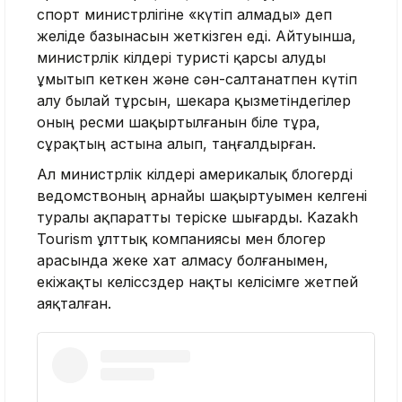
спорт министрлігіне «күтіп алмады» деп
желіде базынасын жеткізген еді. Айтуынша,
министрлік өкілдері туристі қарсы алуды
ұмытып кеткен және сән-салтанатпен күтіп
алу былай тұрсын, шекара қызметіндегілер
оның ресми шақыртылғанын біле тұра,
сұрақтың астына алып, таңғалдырған.
Ал министрлік өкілдері америкалық блогерді
ведомствоның арнайы шақыртуымен келгені
туралы ақпаратты теріске шығарды. Kazakh
Tourism ұлттық компаниясы мен блогер
арасында жеке хат алмасу болғанымен,
екіжақты келіссөздер нақты келісімге жетпей
аяқталған.