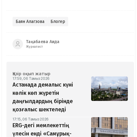
Баян Алагөзова
Блогер
Тақабаева Аида
Журналист
Қазір оқып жатыр
17:59, 06 Тамыз 2026
Астанада демалыс күні
көлік көп жүретін
даңғылдардың бірінде
қозғалыс шектеледі
17:15, 06 Тамыз 2026
ERG-дегі мемлекеттің
үлесін енді «Самұрық-