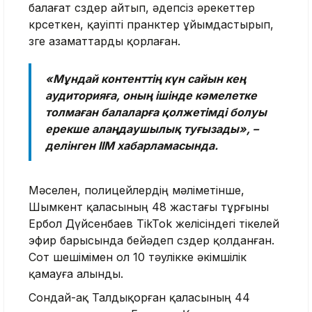
балағат сөздер айтып, әдепсіз әрекеттер
көрсеткен, қауіпті пранктер ұйымдастырып,
өзге азаматтарды қорлаған.
«Мұндай контенттің күн сайын кең
аудиторияға, оның ішінде кәмелетке
толмаған балаларға қолжетімді болуы
ерекше алаңдаушылық туғызады», –
делінген ІІМ хабарламасында.
Мәселен, полицейлердің мәліметінше,
Шымкент қаласының 48 жастағы тұрғыны
Ербол Дүйсенбаев TikTok желісіндегі тікелей
эфир барысында бейәдеп сөздер қолданған.
Сот шешімімен ол 10 тәулікке әкімшілік
қамауға алынды.
Сондай-ақ Талдықорған қаласының 44