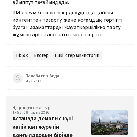
айыппұл тағайындады.
ІІМ әлеуметтік желілерді құқыққа қайшы
контенттен тазарту және қоғамдық тәртіпті
бұзған азаматтарды жауапкершілікке тарту
жұмыстары жалғасатынын ескертті.
TikTok
Блогер
Ішкі істер министрлігі
Тақабаева Аида
Журналист
Қазір оқып жатыр
17:59, 06 Тамыз 2026
Астанада демалыс күні
көлік көп жүретін
даңғылдардың бірінде