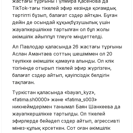
жастағы тұрғыны Гүлмира Қасенова да
TikTok-тағы тікелей эфир кезінде қоғамдық
тәртіпті бұзып, балағат сөздер айтқан. Бұған
дейін де осындай құқықбұзушылық үшін
жауапкершілікке тартылған ол бұл жолы
әкімшілік айыппұл төлеуге міндеттелді.
Ал Павлодар қаласында 26 жастағы тұрғыны
Аслан Амантаев соттың шешімімен ол 20
тәулікке әкімшілік қамауға алынды. Ол көлік
тізгінінде отырып тікелей эфир жүргізген,
балағат сөздер айтып, қауіпсіздік белдігін
тақпаған.
Түркістан қаласында «bayan_kyz»,
«fatima.sh0000» және «fatima_s003»
никнеймдерімен танымал Баян Шанкеева да
жауапкершілікке тартылды. Ол тікелей
эфирлерде бейәдеп сөздер айтып, агрессивті
мінез-құлық көрсеткен. Сот оған әкімшілік