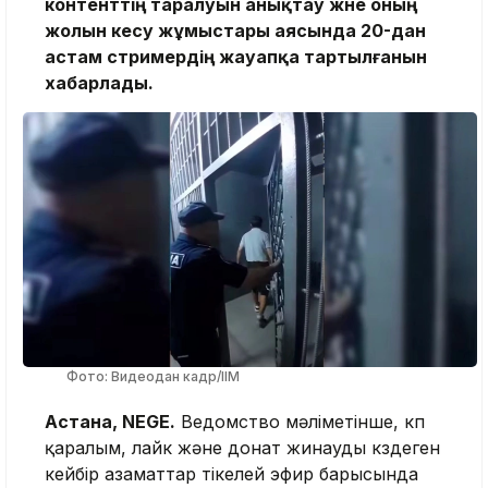
контенттің таралуын анықтау және оның
жолын кесу жұмыстары аясында 20-дан
астам стримердің жауапқа тартылғанын
хабарлады.
Фото: Видеодан кадр/ІІМ
Астана, NEGE.
Ведомство мәліметінше, көп
қаралым, лайк және донат жинауды көздеген
кейбір азаматтар тікелей эфир барысында