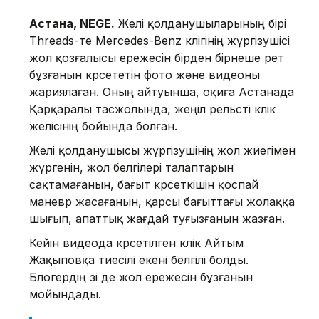
Астана, NEGE.
Желі қолданушыларының бірі
Threads-те Mercedes-Benz көлігінің жүргізушісі
жол қозғалысы ережесін бірден бірнеше рет
бұзғанын көрсететін фото және видеоны
жариялаған. Оның айтуынша, оқиға Астанада
Қарқаралы тасжолында, жеңіл рельсті көлік
желісінің бойында болған.
Желі қолданушысы жүргізушінің жол жиегімен
жүргенін, жол белгілері талаптарын
сақтамағанын, бағыт көрсеткішін қоспай
маневр жасағанын, қарсы бағыттағы жолаққа
шығып, апаттық жағдай туғызғанын жазған.
Кейін видеода көрсетілген көлік Айтым
Жақыповқа тиесілі екені белгілі болды.
Блогердің өзі де жол ережесін бұзғанын
мойындады.