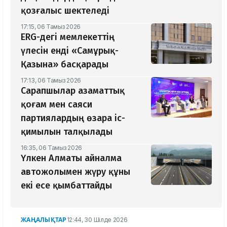
қозғалыс шектеледі
17:15, 06 Тамыз 2026
ERG-дегі мемлекеттің
үлесін енді «Самұрық-
Қазына» басқарады
17:13, 06 Тамыз 2026
Сарапшылар азаматтық
қоғам мен саяси
партиялардың өзара іс-
қимылын талқылады
16:35, 06 Тамыз 2026
Үлкен Алматы айналма
автожолымен жүру құны
екі есе қымбаттайды
ЖАҢАЛЫҚТАР
12:44, 30 Шілде 2026