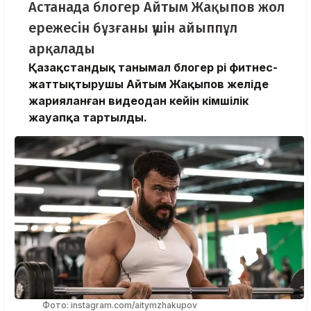
Астанада блогер Айтым Жақыпов жол
ережесін бұзғаны үшін айыппұл
арқалады
Қазақстандық танымал блогер әрі фитнес-
жаттықтырушы Айтым Жақыпов желіде
жарияланған видеодан кейін әкімшілік
жауапқа тартылды.
Фото: instagram.com/aitymzhakupov