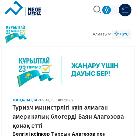
Алматы
+3°C
ЖАҢАЛЫҚТАР
09:10, 13 Сәуір 2026
Туризм министрлігі күтіп алмаған
америкалық блогерді Баян Алагөзова
қонақ етті
Белгілі кәсіпкер Тұрсын Алагөзов пен