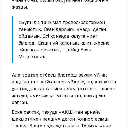
жазды.
«Бүгін біз танымал тревел-блогермен
таныстық. Оған барлығы ұнады деген
ойдамын. Өзі қонаққа келуге ниет
білдірді. Біздің үй қаланың көрікті жеріне
айналған сияқты», – дейді Баян
Мақсатқызы.
Алагөзовтер отбасы блогерді зәулім үйінің
алдына тігіп қойған киіз үйде күтіп, қазақтың
ұлттық дастарханынан дәм татырып, шапан
жауып, сый-сияпатын көрсетіп, шығарып
салған.
Еске салсақ, таяуда «АҚШ-тан арнайы
шақыртумен келдім» деген Коннор есімді
тревел-блогер Қазақстанның Туризм және