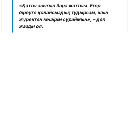
«Қатты асығып бара жаттым. Егер
біреуге қолайсыздық тудырсам, шын
жүректен кешірім сұраймын», – деп
жазды ол.
Астана қаласының полиция қызметі бұл
құқықбұзушылыққа назар аударды.
«Жүргізушінің жеке басы анықталды.
34 жастағы құқық бұзушы жол
белгілерінің талаптарын орындамағаны,
сондай-ақ қарсы бағыттағы көліктерді
басып озу және маневр жасау
ережелерін бұзғаны үшін әкімшілік
жауапкершілікке тартылды», – деп
хабарлады полиция өкілдері.