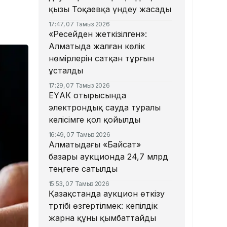
қызы Тоқаевқа үндеу жасады
17:47, 07 Тамыз 2026
«Ресейден жеткізілген»:
Алматыда жалған көлік
нөмірлерін сатқан тұрғын
ұсталды
17:29, 07 Тамыз 2026
ЕҮАК отырысында
электрондық сауда туралы
келісімге қол қойылды
16:49, 07 Тамыз 2026
Алматыдағы «Байсат»
базары аукционда 24,7 млрд
теңгеге сатылды
15:53, 07 Тамыз 2026
Қазақстанда аукцион өткізу
тәртібі өзгертілмек: кепілдік
жарна құны қымбаттайды