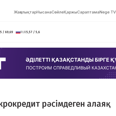
Жаңалықтар
Нысана
Сөйлe
Қаржы
Сараптама
Nege TV
5 / 69,69
RUB
5,57 / 5,6
икрокредит рәсімдеген алаяқ