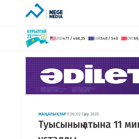
USD
471 / 468,35
EUR
540 / 540
CNY
69,
ЖАҢАЛЫҚТАР
11:29, 02 Сәуір 2025
Туысының атына 11 м