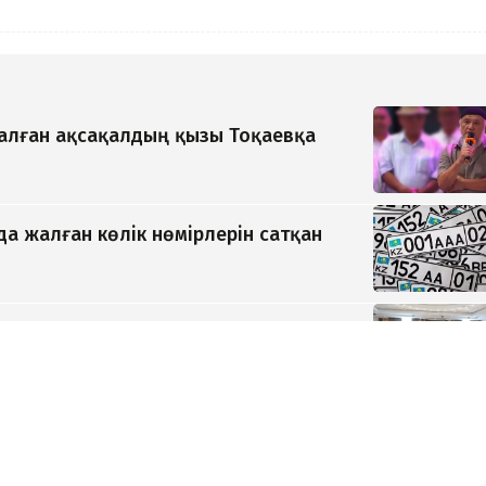
қалған ақсақалдың қызы Тоқаевқа
да жалған көлік нөмірлерін сатқан
ауда туралы келісімге қол қойылды
кционда 24,7 млрд теңгеге сатылды