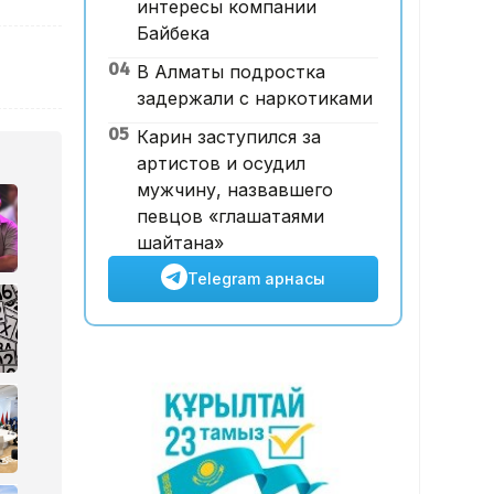
интересы компании
12:00, 07 Тамыз 2026
Байбека
Футболдан ұлттық құраманы
04
В Алматы подростка
Грекия мен Арменияның
задержали с наркотиками
бұрынғы бас бапкері
басқаруы мүмкін
05
Карин заступился за
артистов и осудил
мужчину, назвавшего
певцов «глашатаями
шайтана»
Telegram арнасы