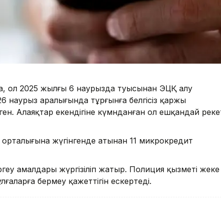
а, ол 2025 жылғы 6 наурызда туысынан ЭЦҚ алу
-26 наурыз аралығында тұрғынға белгісіз қаржы
ен. Алаяқтар екендігіне күмәнданған ол ешқандай әреке
у орталығына жүгінгенде атынан 11 микрокредит
ргеу амалдары жүргізіліп жатыр. Полиция қызметі жеке
лғаларға бермеу қажеттігін ескертеді.