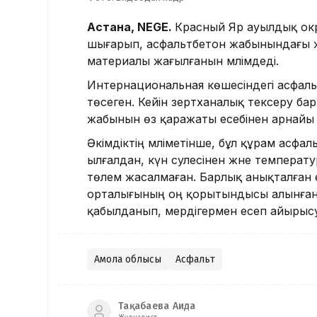
Астана, NEGE.
Красный Яр ауылдық округ
шығарып, асфальтбетон жабынындағы 
материалы жағылғанын мәлімдеді.
Интернациональная көшесіндегі асфа
төсеген. Кейін зертханалық тексеру ба
жабынын өз қаражаты есебінен арнайы
Әкімдіктің мәліметінше, бұл құрам асф
ылғалдан, күн сәулесінен және температ
төлем жасалмаған. Барлық анықталған 
орталығының оң қорытындысы алынғанна
қабылданып, мердігермен есеп айырысу 
Ақмола облысы
Асфальт
Тақабаева Аида