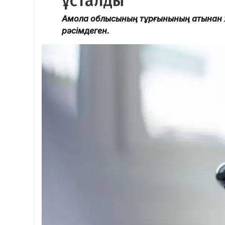
ұсталды
Ақмола облысының тұрғынының атынан ж
рәсімдеген.