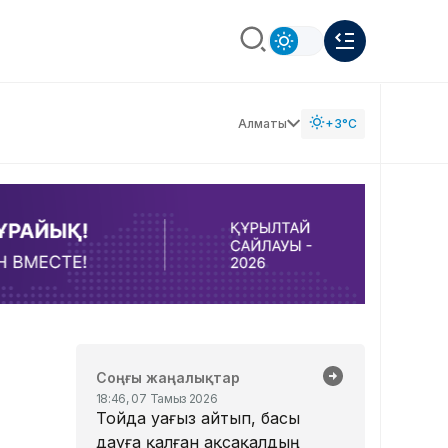
Алматы
+3°C
Соңғы жаңалықтар
18:46, 07 Тамыз 2026
Тойда уағыз айтып, басы
дауға қалған ақсақалдың