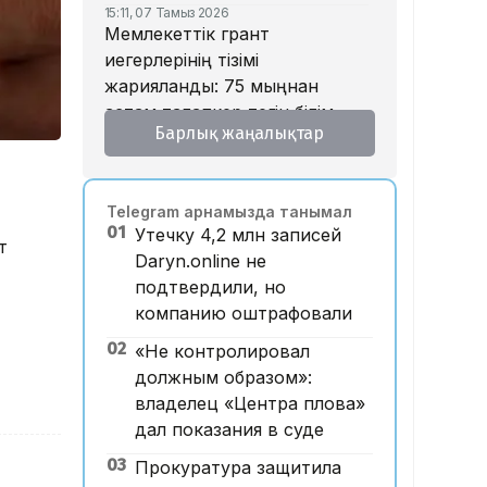
15:11, 07 Тамыз 2026
Мемлекеттік грант
иегерлерінің тізімі
жарияланды: 75 мыңнан
астам талапкер тегін білім
Барлық жаңалықтар
алады
14:45, 07 Тамыз 2026
Ұлттық валютаны инфляция
Telegram арнамызда танымал
қарқынының баяулауы
01
Утечку 4,2 млн записей
қолдап отыр – сарапшылар
т
Daryn.online не
13:30, 07 Тамыз 2026
подтвердили, но
Фельдшер Ұлдана
компанию оштрафовали
Мырзуанның қазасына
қатысты іс сотқа жолданды
02
«Не контролировал
должным образом»:
12:59, 07 Тамыз 2026
Абай облысы аумағындағы
владелец «Центра плова»
орманды өрттен қорғауға 3
дал показания в суде
млрд теңгеден астам қаржы
03
Прокуратура защитила
бөлінді