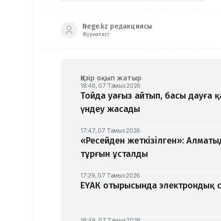
Nege.kz редакциясы
Журналист
Қазір оқып жатыр
18:46, 07 Тамыз 2026
Тойда уағыз айтып, басы дауға 
үндеу жасады
17:47, 07 Тамыз 2026
«Ресейден жеткізілген»: Алматы
тұрғын ұсталды
17:29, 07 Тамыз 2026
ЕҮАК отырысында электрондық с
16:49, 07 Тамыз 2026