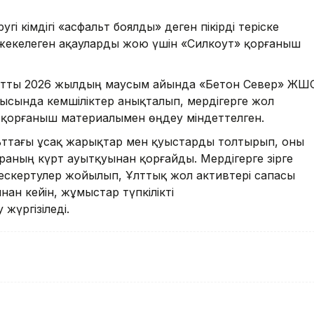
і әкімдігі «асфальт боялды» деген пікірді теріске
жекелеген ақауларды жою үшін «Силкоут» қорғаныш
льтты 2026 жылдың маусым айында «Бетон Север» ЖШ
рысында кемшіліктер анықталып, мердігерге жол
 қорғаныш материалымен өңдеу міндеттелген.
альттағы ұсақ жарықтар мен қуыстарды толтырып, оны
ураның күрт ауытқуынан қорғайды. Мердігерге әзірге
ескертулер жойылып, Ұлттық жол активтері сапасы
н кейін, жұмыстар түпкілікті
жүргізіледі.