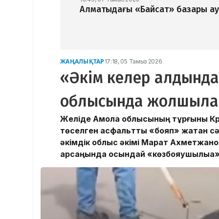
Алматыдағы «Байсат» базары ау
ЖАҢАЛЫҚТАР
17:18, 05 Тамыз 2026
«Әкім келер алдынд
облысында жолшылар
Желіде Ақмола облысының тұрғыны 
төселген асфальтты «бояп» жатқан сәт
әкімдік облыс әкімі Марат Ахметжан
қарсаңында осындай «көзбояушылыққа»