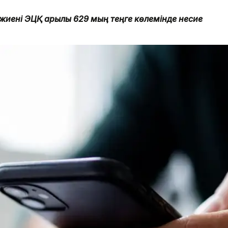
иені ЭЦҚ арқылы 629 мың теңге көлемінде несие