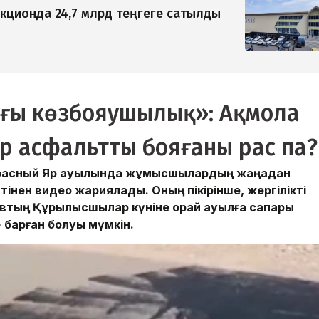
кционда 24,7 млрд теңгеге сатылды
ағы көзбояушылық»: Ақмола
 асфальтты бояғаны рас па?
Красный Яр ауылында жұмысшылардың жаңадан
інен видео жариялады. Оның пікірінше, жергілікті
овтың Құрылысшылар күніне орай ауылға сапары
 барған болуы мүмкін.