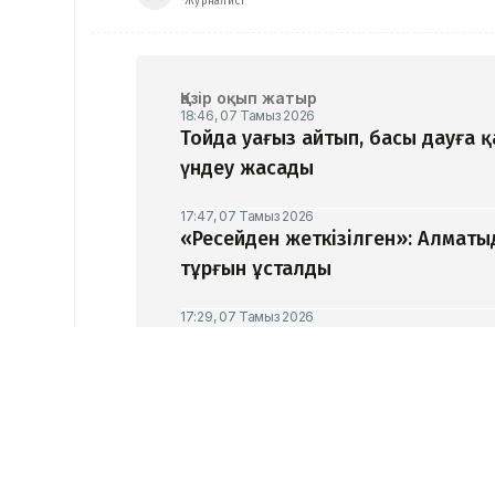
Журналист
Қазір оқып жатыр
18:46, 07 Тамыз 2026
Тойда уағыз айтып, басы дауға 
үндеу жасады
17:47, 07 Тамыз 2026
«Ресейден жеткізілген»: Алматы
тұрғын ұсталды
17:29, 07 Тамыз 2026
ЕҮАК отырысында электрондық с
16:49, 07 Тамыз 2026
Алматыдағы «Байсат» базары ау