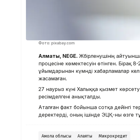
Фото: pixabay.com
Алматы, NEGE.
Жәбірленушінің айтуынш
процесіне көмектесуін өтінген. Бірақ 8
ұйымдарынан күмәнді хабарламалар келг
жасамаған.
27 наурыз күні Халыққа қызмет көрсет
ресімделгені анықталды.
Аталған факт бойынша сотқа дейінгі те
деректерді, оның ішінде ЭЦҚ-ны өзге тұ
Ақмола облысы
Алаяқтық
Микрокредит