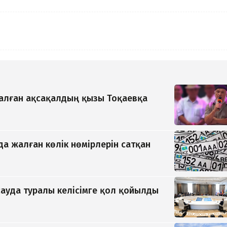
қалған ақсақалдың қызы Тоқаевқа
да жалған көлік нөмірлерін сатқан
ауда туралы келісімге қол қойылды