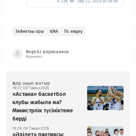
Зейнетақы қоры
ҚМА
Тіс емдеу
Nege.kz редакциясы
Журналист
Қазір оқып жатыр
18:37, 08 Тамыз 2026
«Астана» баскетбол
клубы жабыла ма?
Министрлік түсініктеме
берді
16:29, 08 Тамыз 2026
«Әділет» партиясы: