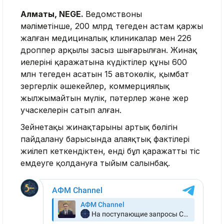
Алматы, NEGE.
Ведомствоның
мәліметінше,
200 млрд теңгеден астам қаржы
жалған медициналық клиникалар мен 226
дроппер арқылы заңсыз шығарылған
. Жинақ
иелерінің қаражатына күдіктілер
құны 600
млн теңгеден асатын 15 автокөлік, қымбат
зергерлік әшекейлер, коммерциялық
жылжымайтын мүлік, пәтерлер және жер
учаскелерін
сатып алған.
Зейнетақы жинақтарының артық бөлігін
пайдалану барысында алаяқтық фактілері
жиілеп кеткендіктен, енді бұл қаражатты тіс
емдеуге қолдануға тыйым салынбақ.