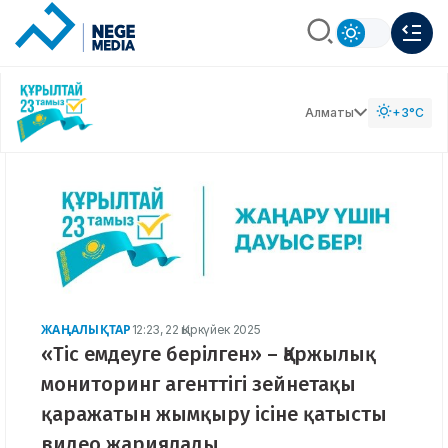
Алматы
+3°C
ЖАҢАЛЫҚТАР
12:23, 22 Қыркүйек 2025
«Тіс емдеуге берілген» – Қаржылық
мониторинг агенттігі зейнетақы
қаражатын жымқыру ісіне қатысты
видео жариялады