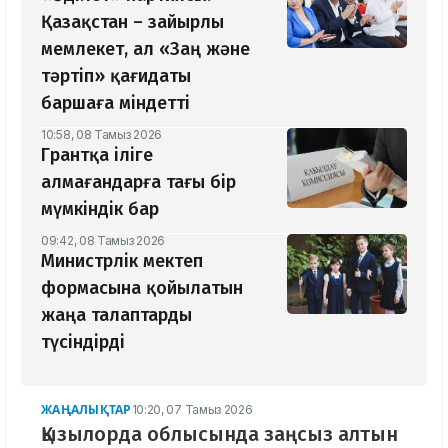
Қазақстан – зайырлы
мемлекет, ал «Заң және
тәртіп» қағидаты
баршаға міндетті
10:58, 08 Тамыз 2026
Грантқа іліге
алмағандарға тағы бір
мүмкіндік бар
09:42, 08 Тамыз 2026
Министрлік мектеп
формасына қойылатын
жаңа талаптарды
түсіндірді
ЖАҢАЛЫҚТАР
10:20, 07 Тамыз 2026
Қызылорда облысында заңсыз алтын