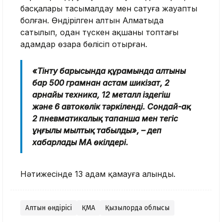
басқалары тасымалдау мен сатуға жауапты
болған. Өндірілген алтын Алматыда
сатылып, одан түскен ақшаны топтағы
адамдар өзара бөлісіп отырған.
«Тінту барысында құрамында алтыны
бар 500 грамнан астам шикізат, 2
арнайы техника, 12 металл іздегіш
және 6 автокөлік тәркіленді. Сондай-ақ
2 пневматикалық тапанша мен тегіс
ұңғылы мылтық табылды», – деп
хабарлады ҚМА өкілдері.
Нәтижесінде 13 адам қамауға алынды.
Алтын өндірісі
ҚМА
Қызылорда облысы