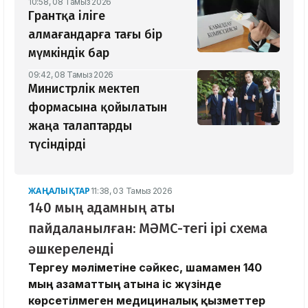
10:58, 08 Тамыз 2026
Грантқа іліге
алмағандарға тағы бір
мүмкіндік бар
09:42, 08 Тамыз 2026
Министрлік мектеп
формасына қойылатын
жаңа талаптарды
түсіндірді
ЖАҢАЛЫҚТАР
11:38, 03 Тамыз 2026
140 мың адамның аты
пайдаланылған: МӘМС-тегі ірі схема
әшкереленді
Тергеу мәліметіне сәйкес, шамамен 140
мың азаматтың атына іс жүзінде
көрсетілмеген медициналық қызметтер