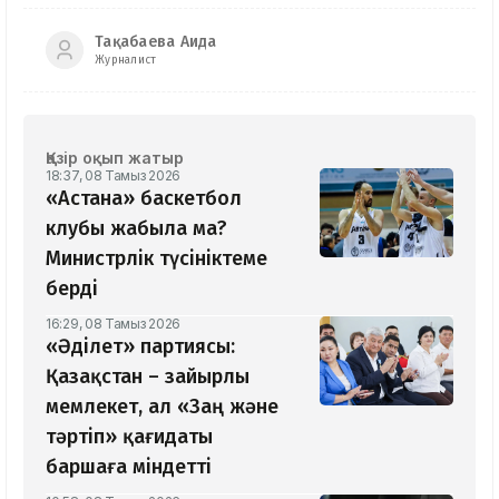
Тақабаева Аида
Журналист
Қазір оқып жатыр
18:37, 08 Тамыз 2026
«Астана» баскетбол
клубы жабыла ма?
Министрлік түсініктеме
берді
16:29, 08 Тамыз 2026
«Әділет» партиясы:
Қазақстан – зайырлы
мемлекет, ал «Заң және
тәртіп» қағидаты
баршаға міндетті