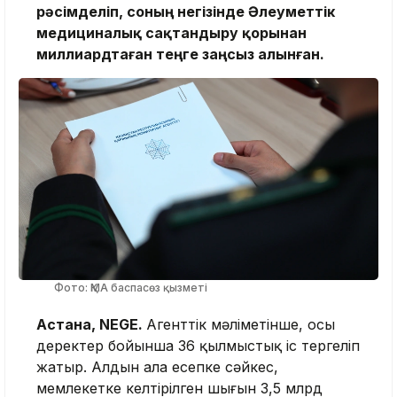
рәсімделіп, соның негізінде Әлеуметтік
медициналық сақтандыру қорынан
миллиардтаған теңге заңсыз алынған.
Фото: ҚМА баспасөз қызметі
Астана, NEGE.
Агенттік мәліметінше, осы
деректер бойынша 36 қылмыстық іс тергеліп
жатыр. Алдын ала есепке сәйкес,
мемлекетке келтірілген шығын 3,5 млрд