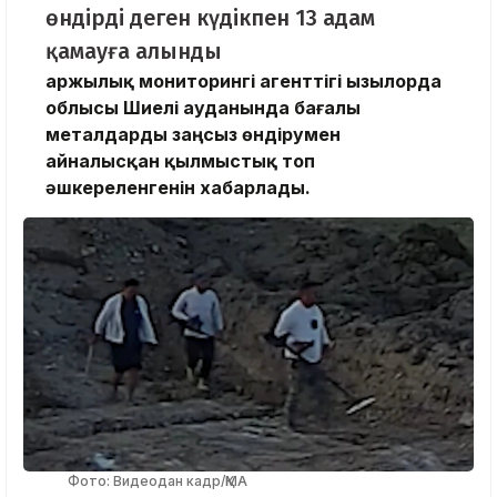
өндірді деген күдікпен 13 адам
қамауға алынды
Қаржылық мониторингі агенттігі Қызылорда
облысы Шиелі ауданында бағалы
металдарды заңсыз өндірумен
айналысқан қылмыстық топ
әшкереленгенін хабарлады.
Фото: Видеодан кадр/ҚМА