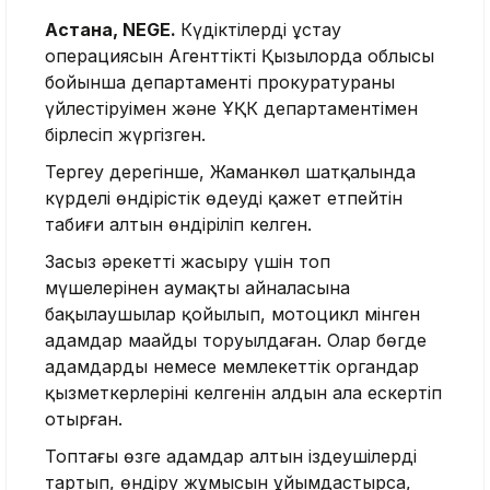
Астана, NEGE.
Күдіктілерді ұстау
операциясын Агенттіктің Қызылорда облысы
бойынша департаменті прокуратураның
үйлестіруімен және ҰҚК департаментімен
бірлесіп жүргізген.
Тергеу дерегінше, Жаманкөл шатқалында
күрделі өндірістік өңдеуді қажет етпейтін
табиғи алтын өндіріліп келген.
Заңсыз әрекетті жасыру үшін топ
мүшелерінен аумақтың айналасына
бақылаушылар қойылып, мотоцикл мінген
адамдар маңайды торуылдаған. Олар бөгде
адамдардың немесе мемлекеттік органдар
қызметкерлерінің келгенін алдын ала ескертіп
отырған.
Топтағы өзге адамдар алтын іздеушілерді
тартып, өндіру жұмысын ұйымдастырса,