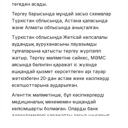
теңгеден асады.
Тергеу барысында мұндай заңсыз схемалар
Түркістан облысында, Астана қаласында
және Алматы облысында анықталған.
Түркістан облысында Жетісай көпсалалы
аудандық ауруханасының лауазымды
тұлғаларына қатысты тергеу жүргізіліп
жатыр. Тергеу мәліметіне сәйкес, МӘМС
аясында бөлінген қаражат іс жүзінде
ешқандай қызмет көрсетпеген әрі тауар
жеткізбеген 20-дан астам жеке кәсіпкердің
есепшоттарына аударылған.
Агенттік мәліметінше, бұл кәсіпкерлердің
медициналық мекемемен ешқандай
келісімшарты болмаған. Олардың банк
деректемелері қаражатты заңсыз шығарып,
кейін қолма-қол ақшаға айналдыру үшін