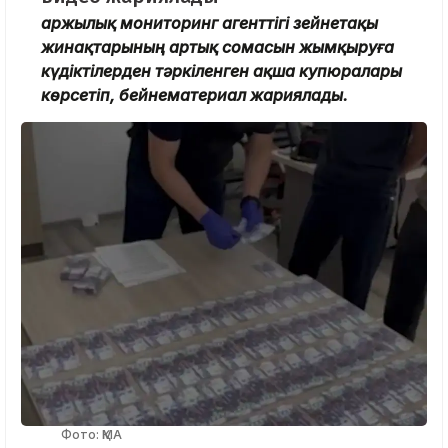
Қаржылық мониторинг агенттігі зейнетақы
жинақтарының артық сомасын жымқыруға
күдіктілерден тәркіленген ақша купюралары
көрсетіп, бейнематериал жариялады.
Фото: ҚМА