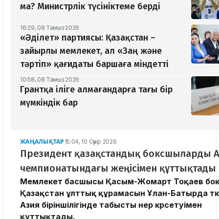
ма? Министрлік түсініктеме берді
16:29, 08 Тамыз 2026
«Әділет» партиясы: Қазақстан –
зайырлы мемлекет, ал «Заң және
тәртіп» қағидаты баршаға міндетті
10:58, 08 Тамыз 2026
Грантқа іліге алмағандарға тағы бір
мүмкіндік бар
ЖАҢАЛЫҚТАР
15:04, 10 Сәуір 2026
Президент қазақстандық боксшыларды 
чемпионатындағы жеңісімен құттықтады
Мемлекет басшысы Қасым-Жомарт Тоқаев бо
Қазақстан ұлттық құрамасын Ұлан-Батырда өт
Азия біріншілігінде табысты өнер көрсетуімен
құттықтады.