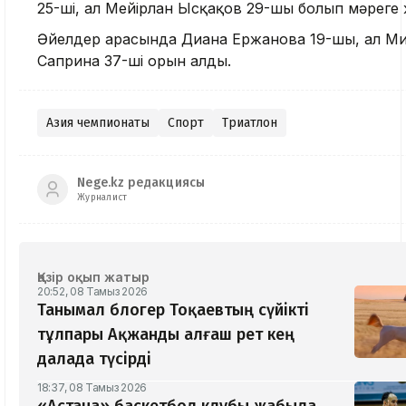
25-ші, ал Мейірлан Ысқақов 29-шы болып мәреге 
Әйелдер арасында Диана Ержанова 19-шы, ал М
Саприна 37-ші орын алды.
Азия чемпионаты
Спорт
Триатлон
Nege.kz редакциясы
Журналист
Қазір оқып жатыр
20:52, 08 Тамыз 2026
Танымал блогер Тоқаевтың сүйікті
тұлпары Ақжанды алғаш рет кең
далада түсірді
18:37, 08 Тамыз 2026
«Астана» баскетбол клубы жабыла