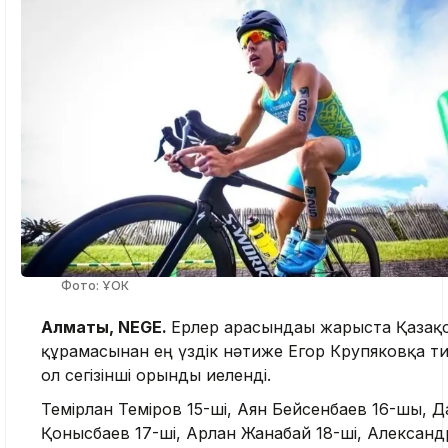
Фото: ҰОК
Алматы, NEGE.
Ерлер арасындағы жарыста Қазақ
құрамасынан ең үздік нәтиже Егор Крупяковқа ти
ол сегізінші орынды иеленді.
Темірлан Теміров 15-ші, Аян Бейсенбаев 16-шы, 
Қонысбаев 17-ші, Арлан Жанабай 18-ші, Александ