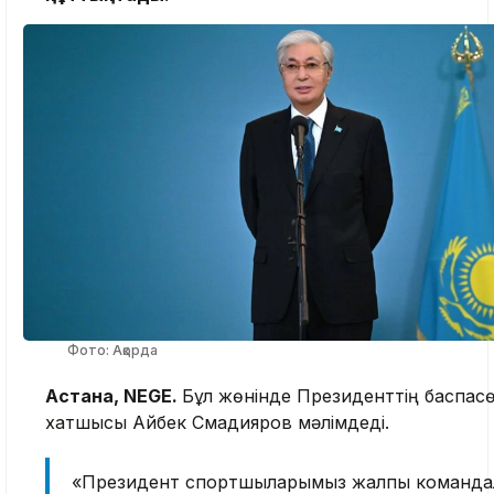
Фото: Ақорда
Астана, NEGE.
Бұл жөнінде Президенттің баспас
хатшысы Айбек Смадияров мәлімдеді.
«Президент спортшыларымыз жалпы команда