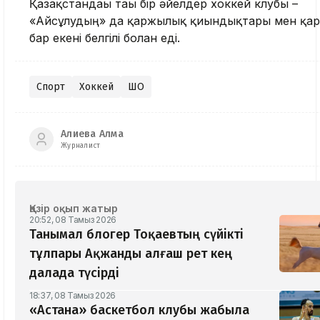
Қазақстандағы тағы бір әйелдер хоккей клубы –
«Айсұлудың» да қаржылық қиындықтары мен қа
бар екені белгілі болған еді.
Спорт
Хоккей
ШҚО
Алиева Алма
Журналист
Қазір оқып жатыр
20:52, 08 Тамыз 2026
Танымал блогер Тоқаевтың сүйікті
тұлпары Ақжанды алғаш рет кең
далада түсірді
18:37, 08 Тамыз 2026
«Астана» баскетбол клубы жабыла