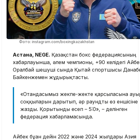
Фото: instagram.com/boxingkazakhstan
Астана, NEGE.
Қазақстан бокс федерациясының
хабарлауынша, әлем чемпионы, +90 келідегі Айбе
Оралбай шешуші сында Қытай спортшысы Данаб
Байкенжемен жұдырықтасты.
«Отандасымыз жекпе-жекте қарсыласына ауы
соққыларын дарытып, әр раундты өз еншісіне
жазды. Қорытынды есеп – 5:0», – делінген
федерация хабарламасында.
Айбек бұған дейін 2022 және 2024 жылдары Азия