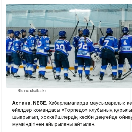
Фото: shaiba.kz
Астана, NEGE.
Хабарламаларда маусымаралық ке
әйелдер командасы «Торпедо» клубының құрыл
шығарылып, хоккейшілердің кәсіби деңгейде ойна
мүмкіндігінен айырылғаны айтылған.