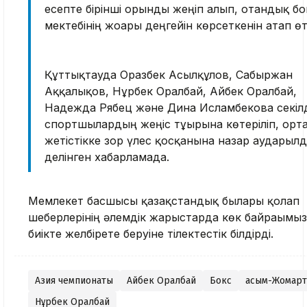
есепте бірінші орынды жеңіп алып, отандық бо
мектебінің жоғары деңгейін көрсеткенін атап өт
Құттықтауда Оразбек Асылқұлов, Сабыржан
Аққалықов, Нұрбек Оралбай, Айбек Оралбай,
Надежда Рябец және Дина Исламбекова секілд
спортшылардың жеңіс тұғырына көтеріліп, орт
жетістікке зор үлес қосқанына назар аударылд
делінген хабарламада.
Мемлекет басшысы қазақстандық былғары қолғап
шеберлерінің әлемдік жарыстарда көк байрағымы
биікте желбірете беруіне тілектестік білдірді.
Азия чемпионаты
Айбек Оралбай
Бокс
Қасым-Жомарт
Нұрбек Оралбай