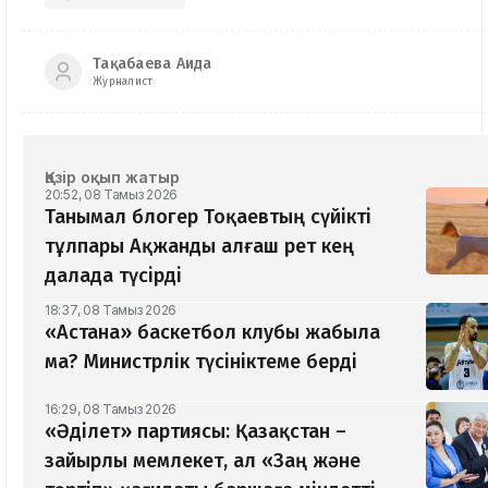
Тақабаева Аида
Журналист
Қазір оқып жатыр
20:52, 08 Тамыз 2026
Танымал блогер Тоқаевтың сүйікті
тұлпары Ақжанды алғаш рет кең
далада түсірді
18:37, 08 Тамыз 2026
«Астана» баскетбол клубы жабыла
ма? Министрлік түсініктеме берді
16:29, 08 Тамыз 2026
«Әділет» партиясы: Қазақстан –
зайырлы мемлекет, ал «Заң және