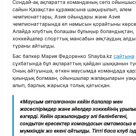
Сондай-ақ ақпаратта команданың сегіз ойыншы
сайын Қазақстан құрамасына шақырылып, әлем
чемпионаттары, Азия ойындары және Азия
чемпионаттарында ел намысын қорғайтыны көрсет
Алайда клубтың болашағы бұлыңғыр болғандықтан, 
хоккейшілер спорттық мансабын аяқтаудың алд
тұрғаны айтылды.
Бас бапкер Мария Федоренко Shayba.kz
сайтына
сұхбатында бұл ақпараттың қайдан шыққанын түсі
Оның айтуынша, өткен маусымда командада қа
қиындық болмаған, ойыншылар жалақыларын уақ
алып, барлық жарысқа толық қатысқан.
«Маусым аяқталғаннан кейін балалар мен
жасөспірімдер және әйелдер хоккейінің құрыл
өзгерді. Кейін қаржыландыру әлі бөлінбегені,
сондықтан ересектер командасын қамтамасыз е
мүмкіндік жоқ екені айтылды. Тіпті басқа клуб із