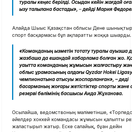
туралы кеңес берілді. Осыдан кейін жағдай қоғ
қызу талқылана бастады»,
–
дейді Мария Федоре
Алайда Шығыс Қазақстан облысы Дене шынықтыр
спорт басқармасы бұл ақпаратты жоққа шығарды.
«Команданың қызметін тоқтату туралы ауызша д
жазбаша да ешқандай хабарлама болған жоқ. Қа
уақытта команданың жұмысын жалғастыру жә
облыс құрамасының алдағы Qyzdar Hokei Ligas
чемпионатына қатысуы жоспарланған», – деді
басқарманың жоғары жетістіктер спорты және 
резерві бөлімінің басшысы Аида Жұханова.
Осылайша, ведомствоның мәліметінше, «Торпед
әйелдер хоккей командасы жұмысын қалыпты р
жалғастырып жатыр. Еске салайық, бұған дейін