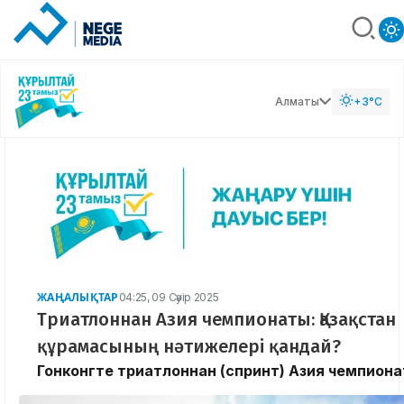
Алматы
+3°C
ЖАҢАЛЫҚТАР
04:25, 09 Сәуір 2025
Триатлоннан Азия чемпионаты: Қазақстан
құрамасының нәтижелері қандай?
Гонконгте триатлоннан (спринт) Азия чемпионат