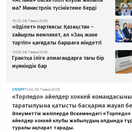
ма? Министрлік түсініктеме берді
16:29, 08 Тамыз 2026
«Әділет» партиясы: Қазақстан –
зайырлы мемлекет, ал «Заң және
тәртіп» қағидаты баршаға міндетті
10:58, 08 Тамыз 2026
Грантқа іліге алмағандарға тағы бір
мүмкіндік бар
СПОРТ
11:44, 06 Тамыз 2026
«Торпедо» әйелдер хоккей командасын
таратылуына қатысты басқарма жауап бе
Әлеуметтік желілерде Өскемендегі «Торпедо»
әйелдер хоккей клубы жабылудың алдында тұ
туралы ақпарат тарады.