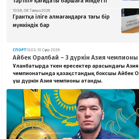
тәртіп» қағидаты баршаға міндетті
10:58, 08 Тамыз 2026
Грантқа іліге алмағандарға тағы бір
мүмкіндік бар
СПОРТ
13:03, 10 Сәуір 2026
Айбек Оралбай – 3 дүркін Азия чемпионы
Ұланбатырда өткен ересектер арасындағы Азия
чемпионатында қазақстандық боксшы Айбек О
үш дүркін Азия чемпионы атанды.