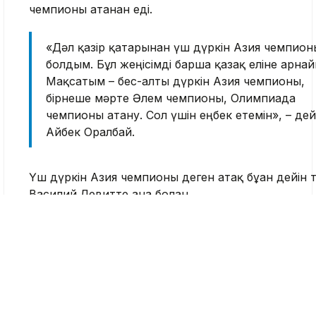
чемпионы атанған еді.
«Дәл қазір қатарынан үш дүркін Азия чемпион
болдым. Бұл жеңісімді барша қазақ еліне арна
Мақсатым – бес-алты дүркін Азия чемпионы,
бірнеше мәрте Әлем чемпионы, Олимпиада
чемпионы атану. Сол үшін еңбек етемін», – дей
Айбек Оралбай.
Үш дүркін Азия чемпионы деген атақ бұған дейін 
Василий Левитте ғана болған.