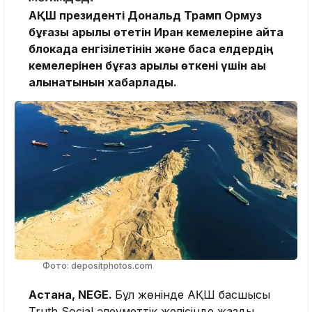
АҚШ президенті Дональд Трамп Ормуз
бұғазы арқылы өтетін Иран кемелеріне қайта
блокада енгізілетінін және басқа елдердің
кемелерінен бұғаз арқылы өткені үшін ақы
алынатынын хабарлады.
Фото: depositphotos.com
Астана, NEGE.
Бұл жөнінде АҚШ басшысы
Truth Social әлеуметтік желісінде жазды.