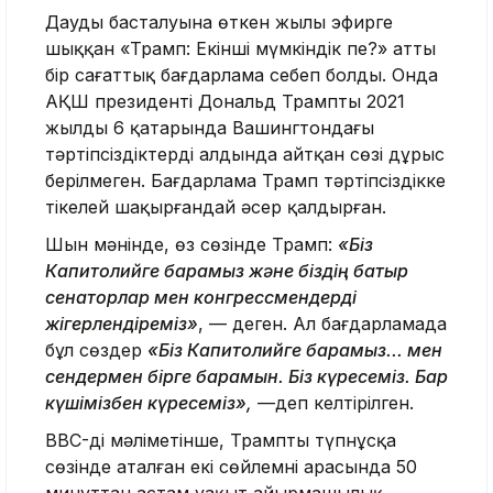
Даудың басталуына өткен жылы эфирге
шыққан «Трамп: Екінші мүмкіндік пе?» атты
бір сағаттық бағдарлама себеп болды. Онда
АҚШ президенті Дональд Трамптың 2021
жылдың 6 қаңтарында Вашингтондағы
тәртіпсіздіктердің алдында айтқан сөзі дұрыс
берілмеген. Бағдарлама Трамп тәртіпсіздікке
тікелей шақырғандай әсер қалдырған.
Шын мәнінде, өз сөзінде Трамп:
«Біз
Капитолийге барамыз және біздің батыр
сенаторлар мен конгрессмендерді
жігерлендіреміз»
, — деген. Ал бағдарламада
бұл сөздер
«Біз Капитолийге барамыз... мен
сендермен бірге барамын. Біз күресеміз. Бар
күшімізбен күресеміз»,
—деп келтірілген.
BBC-дің мәліметінше, Трамптың түпнұсқа
сөзінде аталған екі сөйлемнің арасында 50