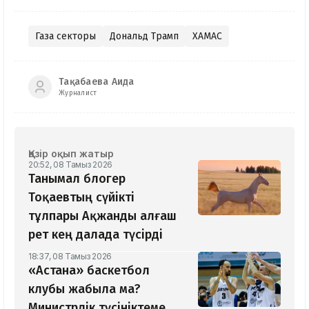
Газа секторы
Дональд Трамп
ХАМАС
Тақабаева Аида
Журналист
Қазір оқып жатыр
20:52, 08 Тамыз 2026
Танымал блогер
Тоқаевтың сүйікті
тұлпары Ақжанды алғаш
рет кең далада түсірді
18:37, 08 Тамыз 2026
«Астана» баскетбол
клубы жабыла ма?
Министрлік түсініктеме