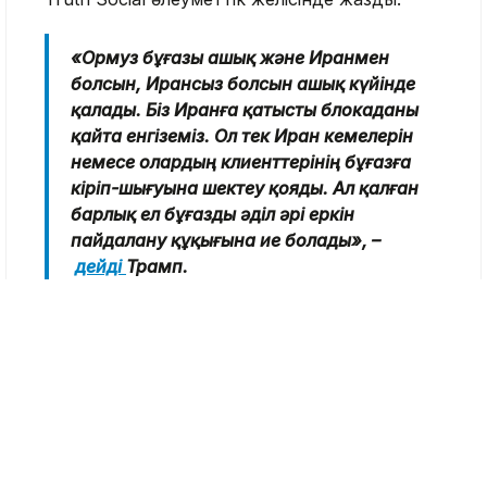
«Ормуз бұғазы ашық және Иранмен
болсын, Ирансыз болсын ашық күйінде
қалады. Біз Иранға қатысты блокаданы
қайта енгіземіз. Ол тек Иран кемелерін
немесе олардың клиенттерінің бұғазға
кіріп-шығуына шектеу қояды. Ал қалған
барлық ел бұғазды әділ әрі еркін
пайдалану құқығына ие болады», –
дейді
Трамп.
Оның айтуынша, осы сәттен бастап АҚШ
«Ормуз бұғазын қорғаушы» ретінде
танылады. «Әділдік мақсатында»
коммерциялық жүк тасымалдаушылардан
жүк құнының 20%-ы көлемінде төлем
алынбақ. Оның сөзінше, бұл қаражат бұғаздың