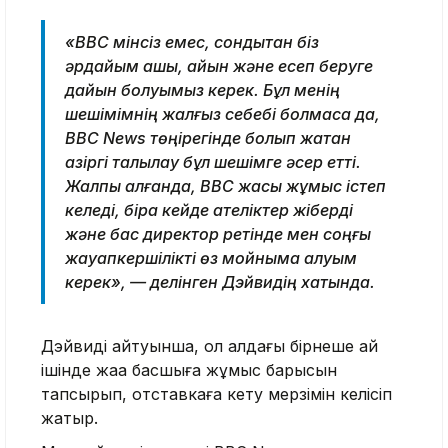
«BBC мінсіз емес, сондықтан біз
әрдайым ашық, айқын және есеп беруге
дайын болуымыз керек. Бұл менің
шешімімнің жалғыз себебі болмаса да,
BBC News төңірегінде болып жатқан
қазіргі талқылау бұл шешімге әсер етті.
Жалпы алғанда, BBC жақсы жұмыс істеп
келеді, бірақ кейде қателіктер жіберді
және бас директор ретінде мен соңғы
жауапкершілікті өз мойныма алуым
керек», — делінген Дэйвидің хатында.
Дэйвидің айтуынша, ол алдағы бірнеше ай
ішінде жаңа басшыға жұмыс барысын
тапсырып, отставкаға кету мерзімін келісіп
жатыр.