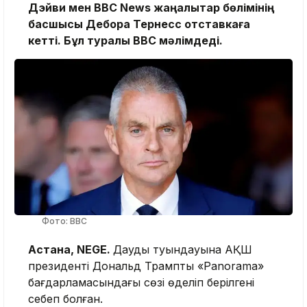
Дэйви мен BBC News жаңалықтар бөлімінің
басшысы Дебора Тернесс отставкаға
кетті. Бұл туралы BBC мәлімдеді.
Фото: BBC
Астана, NEGE.
Даудың туындауына АҚШ
президенті Дональд Трамптың «Panorama»
бағдарламасындағы сөзі өңделіп берілгені
себеп болған.