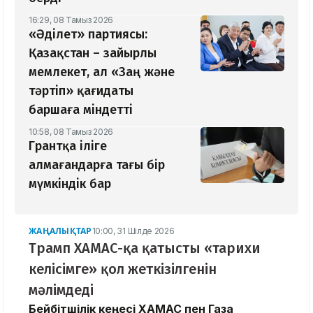
16:29, 08 Тамыз 2026
«Әділет» партиясы:
Қазақстан – зайырлы
мемлекет, ал «Заң және
тәртіп» қағидаты
баршаға міндетті
10:58, 08 Тамыз 2026
Грантқа іліге
алмағандарға тағы бір
мүмкіндік бар
ЖАҢАЛЫҚТАР
10:00, 31 Шілде 2026
Трамп ХАМАС-қа қатысты «тарихи
келісімге» қол жеткізілгенін
мәлімдеді
Бейбітшілік кеңесі ХАМАС пен Газа