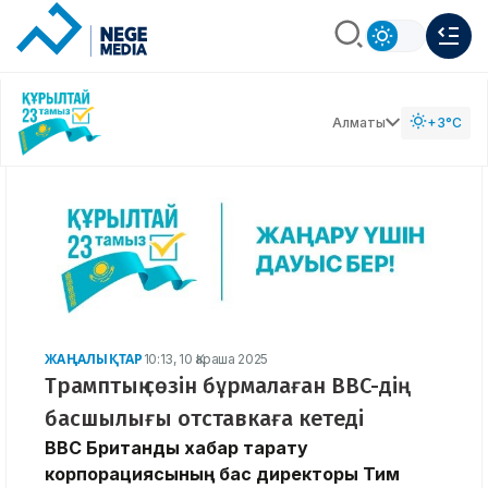
Алматы
+3°C
ЖАҢАЛЫҚТАР
10:13, 10 Қараша 2025
Трамптың сөзін бұрмалаған BBC-дің
басшылығы отставкаға кетеді
BBC Британдық хабар тарату
корпорациясының бас директоры Тим