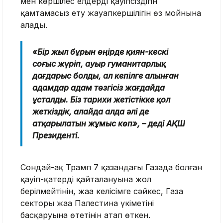
мен көршілес елдердің қауіпсіздігін
қамтамасыз ету жауапкершілігін өз мойнына
алады.
«Бір жыл бұрын өңірде қиян-кескі
соғыс жүріп, ауыр гуманитарлық
дағдарыс болды, ал кепілге алынған
адамдар адам төзгісіз жағдайда
ұсталды. Біз тарихи жетістікке қол
жеткіздік, алайда алда әлі де
атқарылатын жұмыс көп», – деді АҚШ
Президенті.
Сондай-ақ Трамп 7 қазандағы Газада болған
қауіп-қатердің қайталануына жол
берілмейтінін, жаңа келісімге сәйкес, Газа
секторы жаңа Палестина үкіметінің
басқаруына өтетінін атап өткен.