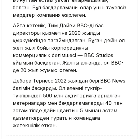
минуттан астам уақыт айырмашылық
болған. Бұл бағдарламаны олар үшін тәуелсіз
мердігер компания әзірлеген.
Айта кетейік, Тим Дэйви BBC-дің бас
директоры қызметіне 2020 жылдың
қыркүйегінде тағайындалған. Бұған дейін ол
жеті жыл бойы корпорацияның
коммерциялық бөлімшесі — BBC Studios
ұйымын басқарған. Жалпы алғанда, ол BBC-
де 20 жыл жұмыс істеген.
Дебора Тернесс 2022 жылдан бері
BBC News
бөлімін басқарды. Ол әлемнің түкпір-
түкпіріндегі 500 млн аудиторияға арналған
материалдар мен бағдарламаларды 40-тан
астам тілде дайындайтын 5 мыңнан астам
қызметкерден тұратын командаға
жетекшілік еткен.