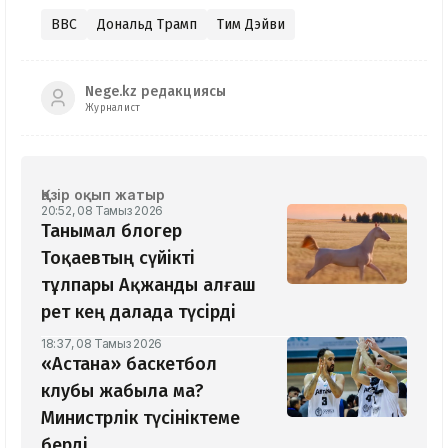
BBC
Дональд Трамп
Тим Дэйви
Nege.kz редакциясы
Журналист
Қазір оқып жатыр
20:52, 08 Тамыз 2026
Танымал блогер
Тоқаевтың сүйікті
тұлпары Ақжанды алғаш
рет кең далада түсірді
18:37, 08 Тамыз 2026
«Астана» баскетбол
клубы жабыла ма?
Министрлік түсініктеме
берді