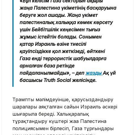
«Бұл келісім Газа секторын ақыры
жаңа Палестина үкіметінің басқаруына
беруге жол ашады. Жаңа үкімет
палестиналық халыққа көмек көрсету
үшін Бейбітшілік кеңесімен тығыз
жұмыс істейтін болады. Сонымен
қатар Израиль өзіне тиесілі
қауіпсіздікке қол жеткізеді, өйткені
Газа енді террористік шабуылдарға
арналған база ретінде
пайдаланылмайды», – деп
жазды
Ақ үй
басшысы Truth Social желісінде.
Трамптың мәлімдеуінше, қарусыздандыру
шаралары аяқталған сайын Израиль әскері
шығарыла береді. Халықаралық
тұрақтандыру күштері жаңа Палестина
полициясымен бірлесіп, Газа тұрғындары