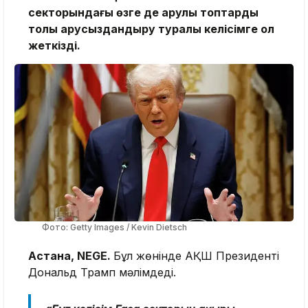
секторындағы өзге де қарулы топтарды
толық қарусыздандыру туралы келісімге қол
жеткізді.
Фото: Getty Images / Kevin Dietsch
Астана, NEGE.
Бұл жөнінде АҚШ Президенті
Дональд Трамп мәлімдеді.