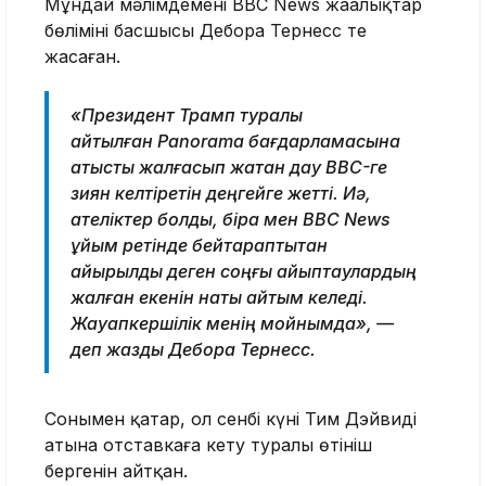
Мұндай мәлімдемені BBC News жаңалықтар
бөлімінің басшысы Дебора Тернесс те
жасаған.
«Президент Трамп туралы
айтылған Panorama бағдарламасына
қатысты жалғасып жатқан дау BBC-ге
зиян келтіретін деңгейге жетті. Иә,
қателіктер болды, бірақ мен BBC News
ұйым ретінде бейтараптықтан
айырылды деген соңғы айыптаулардың
жалған екенін нақты айтқым келеді.
Жауапкершілік менің мойнымда», —
деп жазды Дебора Тернесс.
Сонымен қатар, ол сенбі күні Тим Дэйвидің
атына отставкаға кету туралы өтініш
бергенін айтқан.