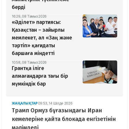
берді
16:29, 08 Тамыз 2026
«Әділет» партиясы:
Қазақстан – зайырлы
мемлекет, ал «Заң және
тәртіп» қағидаты
баршаға міндетті
10:58, 08 Тамыз 2026
Грантқа іліге
алмағандарға тағы бір
мүмкіндік бар
ЖАҢАЛЫҚТАР
09:53, 14 Шілде 2026
Трамп Ормуз бұғазындағы Иран
кемелеріне қайта блокада енгізетінін
мәлімдеді