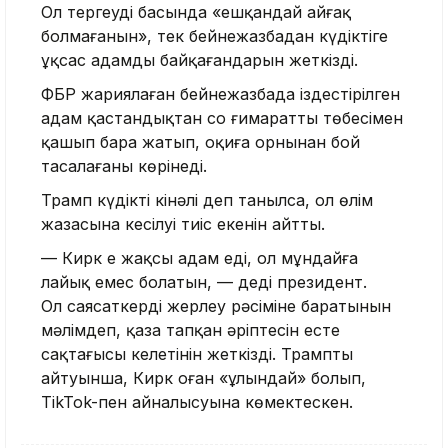
Ол тергеудің басында «ешқандай айғақ
болмағанын», тек бейнежазбадан күдіктіге
ұқсас адамды байқағандарын жеткізді.
ФБР жариялаған бейнежазбада іздестірілген
адам қастандықтан соң ғимараттың төбесімен
қашып бара жатып, оқиға орнынан бой
тасалағаны көрінеді.
Трамп күдікті кінәлі деп танылса, ол өлім
жазасына кесілуі тиіс екенін айтты.
— Кирк ең жақсы адам еді, ол мұндайға
лайық емес болатын, — деді президент.
Ол саясаткердің жерлеу рәсіміне баратынын
мәлімдеп, қаза тапқан әріптесін есте
сақтағысы келетінін жеткізді. Трамптың
айтуынша, Кирк оған «ұлындай» болып,
TikTok-пен айналысуына көмектескен.