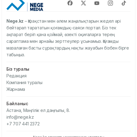
Nege.kz
– Қазақстан мен әлем жаңалықтарын жедел әрі
бейтарап тарататын қоғамдық-саяси портал. Біз тек
ақпарат беріп қана қоймай, өзекті оқиғаларға терең
сараптама мен арнайы зерттеулер ұсынамыз. Қоғамды
мазалаған басты сұрақтардың нақты жауабын бізбен бірге
табыңыз.
Біз туралы
Редакция
Компания туралы
Жарнама
Байланыс
Астана, Мәңгілік ел даңғылы, 8.
info@nege.kz
+7 707 441 2372