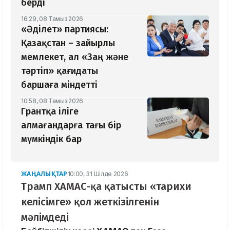
берді
16:29, 08 Тамыз 2026
«Әділет» партиясы:
Қазақстан – зайырлы
мемлекет, ал «Заң және
тәртіп» қағидаты
баршаға міндетті
10:58, 08 Тамыз 2026
Грантқа іліге
алмағандарға тағы бір
мүмкіндік бар
ЖАҢАЛЫҚТАР
10:00, 31 Шілде 2026
Трамп ХАМАС-қа қатысты «тарихи
келісімге» қол жеткізілгенін
мәлімдеді