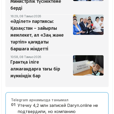
Министрлік түсініктеме
берді
16:29, 08 Тамыз 2026
«Әділет» партиясы:
Қазақстан – зайырлы
мемлекет, ал «Заң және
тәртіп» қағидаты
баршаға міндетті
10:58, 08 Тамыз 2026
Грантқа іліге
алмағандарға тағы бір
мүмкіндік бар
Telegram арнамызда танымал
01
Утечку 4,2 млн записей Daryn.online не
подтвердили, но компанию