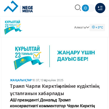
Алматы
+3°C
ЖАҢАЛЫҚТАР
10:37, 13 Қыркүйек 2025
Трамп Чарли Кирктің өліміне күдіктінің
ұсталғанын хабарлады
АҚШ президенті Дональд Трамп
консервативті комментатор Чарли Кирктің