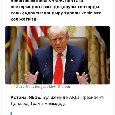
Бейбітшілік кеңесі ХАМАС пен Газа
секторындағы өзге де қарулы топтарды
толық қарусыздандыру туралы келісімге
қол жеткізді.
Фото: Getty Images / Kevin Dietsch
Астана, NEGE.
Бұл жөнінде АҚШ Президенті
Дональд Трамп мәлімдеді.