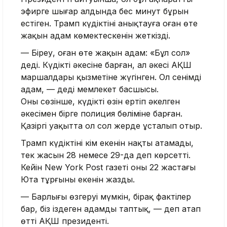
эфирге шығар алдында бес минут бұрын
естіген. Трамп күдіктіні анықтауға оған өте
жақын адам көмектескенін жеткізді.
— Біреу, оған өте жақын адам: «Бұл сол»
деді. Күдікті әкесіне барған, ал әкесі АҚШ
маршалдары қызметіне жүгінген. Ол сенімді
адам, — деді мемлекет басшысы.
Оның сөзінше, күдікті өзін ертіп әкелген
әкесімен бірге полиция бөліміне барған.
Қазіргі уақытта ол сол жерде ұсталып отыр.
Трамп күдіктінің кім екенін нақты атамады,
тек жасын 28 немесе 29-да деп көрсетті.
Кейін New York Post газеті оның 22 жастағы
Юта тұрғыны екенін жазды.
— Барлығы өзгеруі мүмкін, бірақ фактілер
бар, біз іздеген адамды таптық, — деп атап
өтті АҚШ президенті.