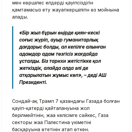
мен көршілес елдердің қауіпсіздігін
қамтамасыз ету жауапкершілігін өз мойнына
алады.
«Бір жыл бұрын өңірде қиян-кескі
соғыс жүріп, ауыр гуманитарлық
дағдарыс болды, ал кепілге алынған
адамдар адам төзгісіз жағдайда
ұсталды. Біз тарихи жетістікке қол
жеткіздік, алайда алда әлі де
атқарылатын жұмыс көп», – деді АҚШ
Президенті.
Сондай-ақ Трамп 7 қазандағы Газада болған
қауіп-қатердің қайталануына жол
берілмейтінін, жаңа келісімге сәйкес, Газа
секторы жаңа Палестина үкіметінің
басқаруына өтетінін атап өткен.