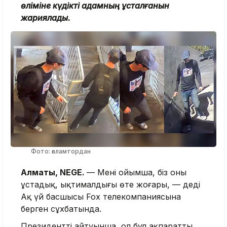
өліміне күдікті адамның ұсталғанын
жариялады.
Фото: ғаламтордан
Алматы, NEGE.
— Менің ойымша, біз оны
ұстадық, ықтималдығы өте жоғары, — деді
Ақ үй басшысы Fox телекомпаниясына
берген сұхбатында.
Президенттің айтуынша, ол бұл ақпаратты