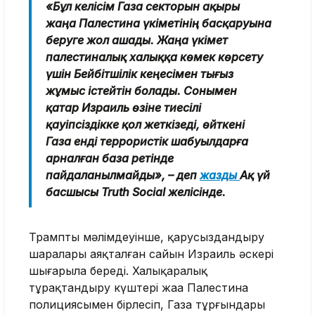
«Бұл келісім Газа секторын ақыры
жаңа Палестина үкіметінің басқаруына
беруге жол ашады. Жаңа үкімет
палестиналық халыққа көмек көрсету
үшін Бейбітшілік кеңесімен тығыз
жұмыс істейтін болады. Сонымен
қатар Израиль өзіне тиесілі
қауіпсіздікке қол жеткізеді, өйткені
Газа енді террористік шабуылдарға
арналған база ретінде
пайдаланылмайды», – деп
жазды
Ақ үй
басшысы Truth Social желісінде.
Трамптың мәлімдеуінше, қарусыздандыру
шаралары аяқталған сайын Израиль әскері
шығарыла береді. Халықаралық
тұрақтандыру күштері жаңа Палестина
полициясымен бірлесіп, Газа тұрғындары