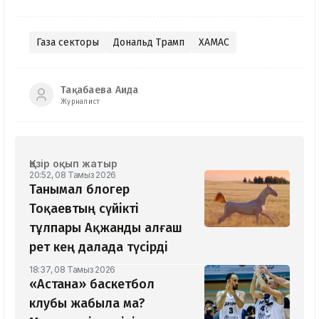
Газа секторы
Дональд Трамп
ХАМАС
Тақабаева Аида
Журналист
Қазір оқып жатыр
20:52, 08 Тамыз 2026
Танымал блогер
Тоқаевтың сүйікті
тұлпары Ақжанды алғаш
рет кең далада түсірді
18:37, 08 Тамыз 2026
«Астана» баскетбол
клубы жабыла ма?