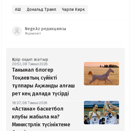
АҚШ
Дональд Трамп
Чарли Кирк
Nege.kz редакциясы
Журналист
Қазір оқып жатыр
20:52, 08 Тамыз 2026
Танымал блогер
Тоқаевтың сүйікті
тұлпары Ақжанды алғаш
рет кең далада түсірді
18:37, 08 Тамыз 2026
«Астана» баскетбол
клубы жабыла ма?
Министрлік түсініктеме