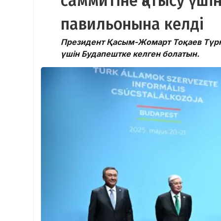
саммитіне қатысу үшін
павильонына келді
Президент Қасым-Жомарт Тоқаев Түрк
үшін Будапештке келген болатын.