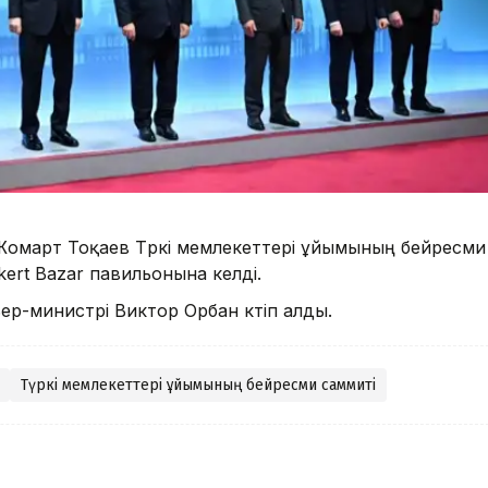
-Жомарт Тоқаев Түркі мемлекеттері ұйымының бейресми
kert Bazar павильонына келді.
-министрі Виктор Орбан күтіп алды.
Түркі мемлекеттері ұйымының бейресми саммиті