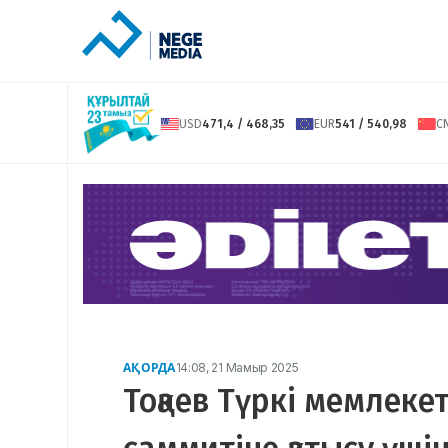
USD
471,4 / 468,35
EUR
541 / 540,98
C
АҚОРДА
14:08, 21 Мамыр 2025
Тоқаев Түркі мемлек