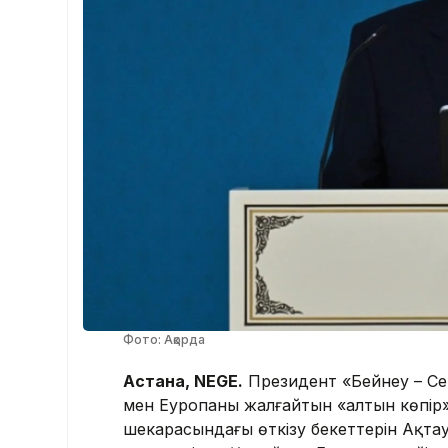
Фото: Ақорда
Астана, NEGE.
Президент «Бейнеу – С
мен Еуропаны жалғайтын «алтын көпір
шекарасындағы өткізу бекеттерін Ақта