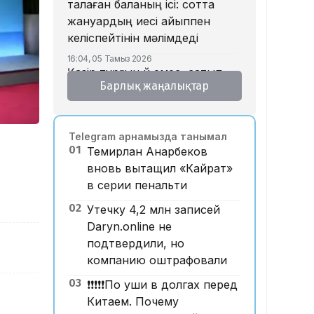
талаған баланың ісі: сотта
жануардың иесі айыппен
келіспейтінін мәлімдеді
16:04, 05 Тамыз 2026
Қазір тұрғын үй емес, сатып
Барлық жаңалықтар
алушы тапшы – қаржыгер
15:33, 05 Тамыз 2026
Бедеулік «жасарып» барады:
Telegram арнамызда танымал
құрсақ ана туралы не білеміз?
01
Темирлан Анарбеков
15:15, 05 Тамыз 2026
вновь вытащил «Кайрат»
Дастан Сәтпаевтың
в серии пенальти
«Челсидегі» дебюттік голы
үздік деп танылды
02
Утечку 4,2 млн записей
Daryn.online не
14:32, 05 Тамыз 2026
Құлсарылықтар көпқабатты
подтвердили, но
тұрғын үйлерде жылан пайда
компанию оштрафовали
болғанын айтып, дабыл
03
❗️❗️❗️❗️❗️По уши в долгах перед
қағуда
Китаем. Почему
14:24, 05 Тамыз 2026