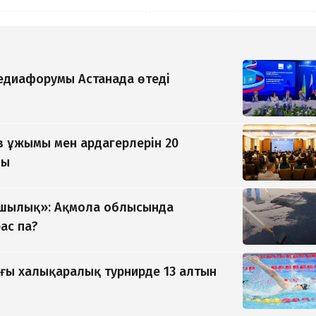
медиафорумы Астанада өтеді
 ұжымы мен ардагерлерін 20
ды
ушылық»: Ақмола облысында
ас па?
ғы халықаралық турнирде 13 алтын