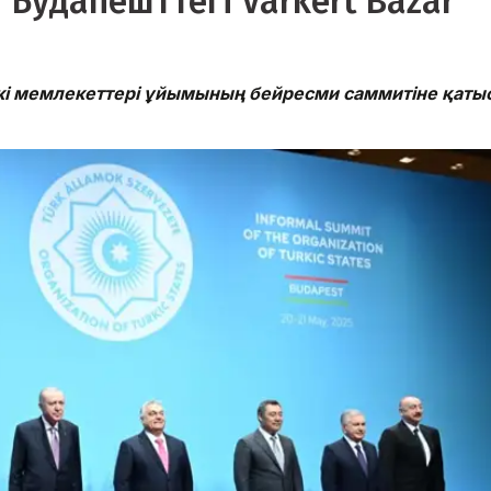
 Будапешттегі Varkert Bazar
і мемлекеттері ұйымының бейресми саммитіне қаты