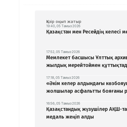
Қазір оқып жатыр
19:40, 05 Тамыз 2026
Қазақстан мен Ресейдің келесі 
17:52, 05 Тамыз 2026
Мемлекет басшысы Ұлттық архив
жылдық мерейтоймен құттықта
17:18, 05 Тамыз 2026
«Әкім келер алдындағы көзбоя
жолшылар асфальтты бояғаны р
16:56, 05 Тамыз 2026
Қазақстандық жүзушілер АҚШ-та
медаль жеңіп алды