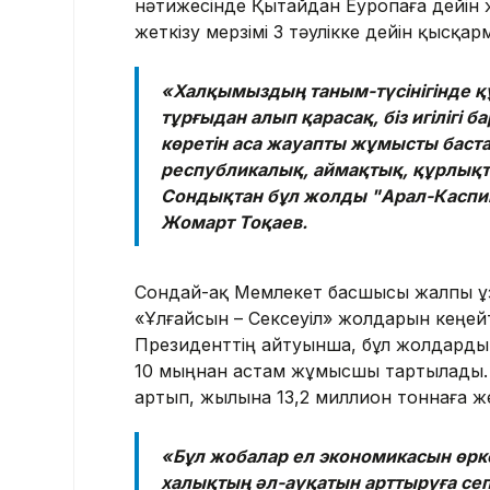
нәтижесінде Қытайдан Еуропаға дейін 
жеткізу мерзімі 3 тәулікке дейін қысқар
«Халқымыздың таным-түсінігінде құ
тұрғыдан алып қарасақ, біз игілігі б
көретін аса жауапты жұмысты баста
республикалық, аймақтық, құрлықт
Сондықтан бұл жолды "Арал-Каспий 
Жомарт Тоқаев.
Сондай-ақ Мемлекет басшысы жалпы ұз
«Ұлғайсын – Сексеуіл» жолдарын кеңейт
Президенттің айтуынша, бұл жолдард
10 мыңнан астам жұмысшы тартылады. Ж
артып, жылына 13,2 миллион тоннаға же
«Бұл жобалар ел экономикасын өрке
халықтың әл-ауқатын арттыруға септ