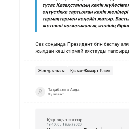
тұтас Қазақстанның көлік жүйесімен 
оңтүстікке тартылған көлік желілер
тармақтармен кеңейіп жатыр. Басты
жетекші логистикалық желінің бірі
Сөз соңында Президент бүгін бастау а
жылдан кешіктірмей аяқтауды тапсырд
Жол құрылысы
Қасым-Жомарт Тоқаев
Тақабаева Аида
Журналист
Қазір оқып жатыр
19:40, 05 Тамыз 2026