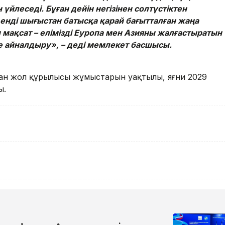
үйлеседі. Бұған дейін негізінен солтүстіктен
і енді шығыстан батысқа қарай бағытталған жаңа
 мақсат – елімізді Еуропа мен Азияны жалғастыратын
не айналдыру», – деді мемлекет басшысы.
лған жол құрылысы жұмыстарын уақтылы, яғни 2029
ы.