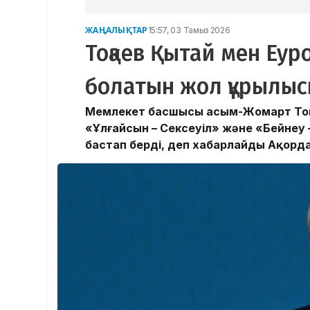
ЖАҢАЛЫҚТАР
15:57, 03 Тамыз 2026
Тоқаев Қытай мен Еу
болатын жол құрылыс
Мемлекет басшысы Қасым-Жомарт Тоқа
«Ұлғайсын – Сексеуіл» және «Бейнеу
бастап берді, деп хабарлайды Ақорда