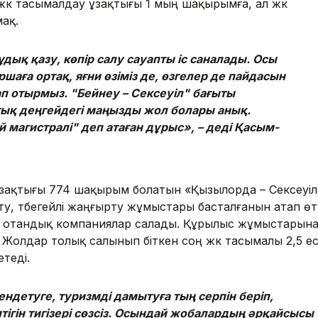
жүк тасымалдау ұзақтығы 1 мың шақырымға, ал жүк
мақ.
дық қазу, көпір салу сауапты іс саналады. Осы
аршаға ортақ, яғни өзіміз де, өзгелер де пайдасын
п отырмыз. "Бейнеу – Сексеуіл" бағыты
ық деңгейдегі маңызды жол болары анық.
магистралі" деп атаған дұрыс», – деді Қасым-
ақтығы 774 шақырым болатын «Қызылорда – Сексеуіл
у, түбегейлі жаңғырту жұмыстары басталғанын атап өтт
ы отандық компаниялар салады. Құрылыс жұмыстарын
олдар толық салынып біткен соң жүк тасымалы 2,5 е
теді.
ндетуге, туризмді дамытуға тың серпін беріп,
ігін тигізері сөзсіз. Осындай жобалардың әрқайсысы