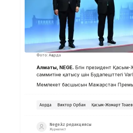
Фото: Ақорда
Алматы, NEGE.
Бүгін президент Қасым
саммитіне қатысу үшін Будапешттегі Var
Мемлекет басшысын Мажарстан Премьер
Ақорда
Виктор Орбан
Қасым-Жомарт Тоқаев
Nege.kz редакциясы
Журналист