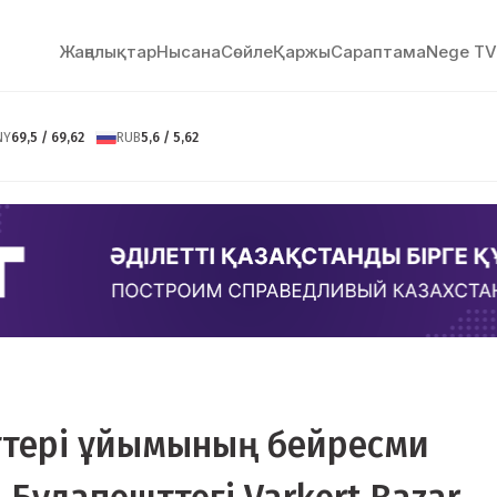
Жаңалықтар
Нысана
Сөйлe
Қаржы
Сараптама
Nege TV
NY
69,5 / 69,62
RUB
5,6 / 5,62
еттері ұйымының бейресми