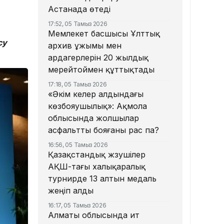
Астанада өтеді
17:52, 05 Тамыз 2026
Мемлекет басшысы Ұлттық
су
архив ұжымы мен
ардагерлерін 20 жылдық
мерейтоймен құттықтады
17:18, 05 Тамыз 2026
«Әкім келер алдындағы
көзбояушылық»: Ақмола
облысында жолшылар
асфальтты бояғаны рас па?
16:56, 05 Тамыз 2026
Қазақстандық жүзушілер
АҚШ-тағы халықаралық
турнирде 13 алтын медаль
жеңіп алды
16:17, 05 Тамыз 2026
Алматы облысында ит