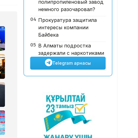
полипропиленовый завод
Түсім өсіп, пайда жоғалған. Air
немного разочаровал?
Astana НЕГЕ 21 млн доллар
04
Прокуратура защитила
шығынға батты?
интересы компании
Байбека
05
В Алматы подростка
задержали с наркотиками
Telegram арнасы