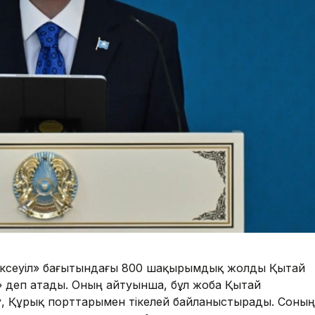
ексеуіл» бағытындағы 800 шақырымдық жолды Қытай
» деп атады. Оның айтуынша, бұл жоба Қытай
у, Құрық порттарымен тікелей байланыстырады. Соның