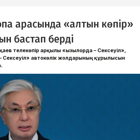
ропа арасында «алтын көпір»
ын бастап берді
ев телекөпір арқылы «Қызылорда – Сексеуіл»,
 – Сексеуіл» автокөлік жолдарының құрылысын
.