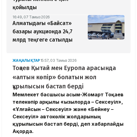
қойылды
16:49, 07 Тамыз 2026
Алматыдағы «Байсат»
базары аукционда 24,7
млрд теңгеге сатылды
ЖАҢАЛЫҚТАР
15:57, 03 Тамыз 2026
Тоқаев Қытай мен Еуропа арасында
«алтын көпір» болатын жол
құрылысын бастап берді
Мемлекет басшысы Қасым-Жомарт Тоқаев
телекөпір арқылы «Қызылорда – Сексеуіл»,
«Ұлғайсын – Сексеуіл» және «Бейнеу –
Сексеуіл» автокөлік жолдарының
құрылысын бастап берді, деп хабарлайды
Ақорда.