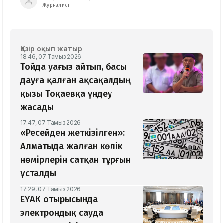
Журналист
Қазір оқып жатыр
18:46, 07 Тамыз 2026
Тойда уағыз айтып, басы
дауға қалған ақсақалдың
қызы Тоқаевқа үндеу
жасады
17:47, 07 Тамыз 2026
«Ресейден жеткізілген»:
Алматыда жалған көлік
нөмірлерін сатқан тұрғын
ұсталды
17:29, 07 Тамыз 2026
ЕҮАК отырысында
электрондық сауда