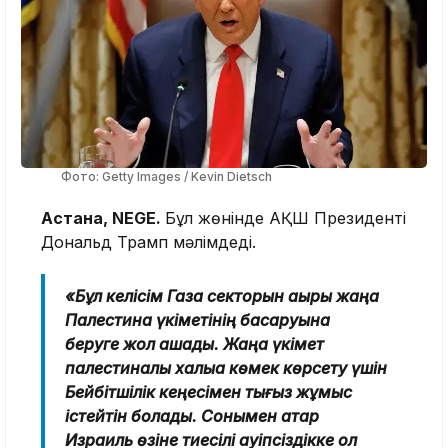
Фото: Getty Images / Kevin Dietsch
Астана, NEGE.
Бұл жөнінде АҚШ Президенті
Дональд Трамп мәлімдеді.
«Бұл келісім Газа секторын ақыры жаңа
Палестина үкіметінің басқаруына
беруге жол ашады. Жаңа үкімет
палестиналық халыққа көмек көрсету үшін
Бейбітшілік кеңесімен тығыз жұмыс
істейтін болады. Сонымен қатар
Израиль өзіне тиесілі қауіпсіздікке қол