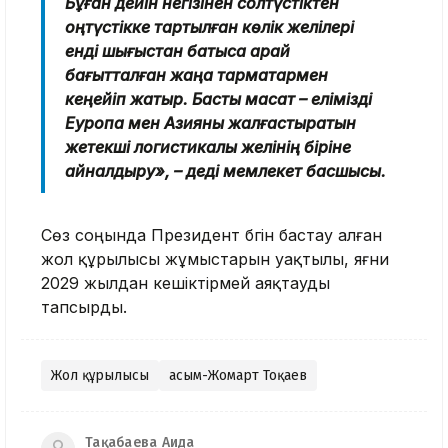
Бұған дейін негізінен солтүстіктен
оңтүстікке тартылған көлік желілері
енді шығыстан батысқа қарай
бағытталған жаңа тармақтармен
кеңейіп жатыр. Басты мақсат – елімізді
Еуропа мен Азияны жалғастыратын
жетекші логистикалық желінің біріне
айналдыру», – деді мемлекет басшысы.
Сөз соңында Президент бүгін бастау алған
жол құрылысы жұмыстарын уақтылы, яғни
2029 жылдан кешіктірмей аяқтауды
тапсырды.
Жол құрылысы
Қасым-Жомарт Тоқаев
Тақабаева Аида