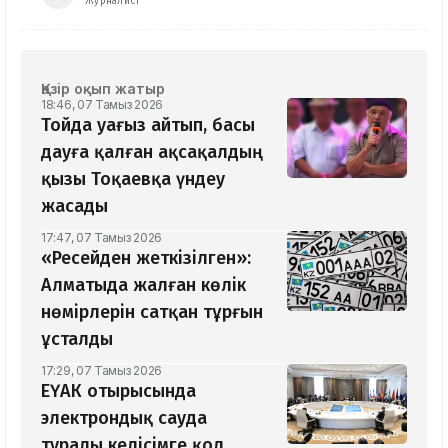
Журналист
Қазір оқып жатыр
18:46, 07 Тамыз 2026
Тойда уағыз айтып, басы
дауға қалған ақсақалдың
қызы Тоқаевқа үндеу
жасады
17:47, 07 Тамыз 2026
«Ресейден жеткізілген»:
Алматыда жалған көлік
нөмірлерін сатқан тұрғын
ұсталды
17:29, 07 Тамыз 2026
ЕҮАК отырысында
электрондық сауда
туралы келісімге қол