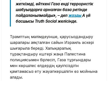
жеткізеді, өйткені Газа енді террористік
шабуылдарға арналған база ретінде
пайдаланылмайды», – деп
жазды
Ақ үй
басшысы Truth Social желісінде.
Трамптың мәлімдеуінше, қарусыздандыру
шаралары аяқталған сайын Израиль әскері
шығарыла береді. Халықаралық
тұрақтандыру күштері жаңа Палестина
полициясымен бірлесіп, Газа тұрғындары
мен көршілес елдердің қауіпсіздігін
қамтамасыз ету жауапкершілігін өз мойнына
алады.
«Бір жыл бұрын өңірде қиян-кескі соғыс
жүріп, ауыр гуманитарлық дағдарыс
болды, ал кепілге алынған адамдар
адам төзгісіз жағдайда ұсталды. Біз