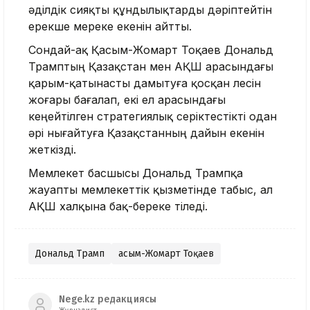
әділдік сияқты құндылықтарды дәріптейтін
ерекше мереке екенін айтты.
Сондай-ақ Қасым-Жомарт Тоқаев Дональд
Трамптың Қазақстан мен АҚШ арасындағы
қарым-қатынасты дамытуға қосқан үлесін
жоғары бағалап, екі ел арасындағы
кеңейтілген стратегиялық серіктестікті одан
әрі нығайтуға Қазақстанның дайын екенін
жеткізді.
Мемлекет басшысы Дональд Трампқа
жауапты мемлекеттік қызметінде табыс, ал
АҚШ халқына бақ-береке тіледі.
Дональд Трамп
Қасым-Жомарт Тоқаев
Nege.kz редакциясы