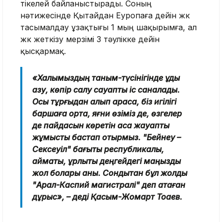
тікелей байланыстырады. Соның
нәтижесінде Қытайдан Еуропаға дейін жүк
тасымалдау ұзақтығы 1 мың шақырымға, ал
жүк жеткізу мерзімі 3 тәулікке дейін
қысқармақ.
«Халқымыздың таным-түсінігінде құдық
қазу, көпір салу сауапты іс саналады.
Осы тұрғыдан алып қарасақ, біз игілігі
баршаға ортақ, яғни өзіміз де, өзгелер
де пайдасын көретін аса жауапты
жұмысты бастап отырмыз. "Бейнеу –
Сексеуіл" бағыты республикалық,
аймақтық, құрлықтық деңгейдегі маңызды
жол болары анық. Сондықтан бұл жолды
"Арал-Каспий магистралі" деп атаған
дұрыс», – деді Қасым-Жомарт Тоқаев.