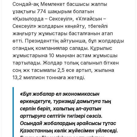
Сондай-ақ Мемлекет басшысы жалпы
ұзақтығы 774 шақырым болатын
«Қызылорда – Сексеуіл», «Ұлғайсын –
Сексеуіл» жолдарын кеңейту, түбегейлі
жаңғырту жұмыстары басталғанын атап
өтті. Президенттің айтуынша, бұл жолдарды
отандық компаниялар салады. Құрылыс
жұмыстарына 10 мыңнан астам жұмысшы
тартылады. Жолдар толық салынып біткен
соң жүк тасымалы 2,5 есе артып, жылына
13,2 миллион тоннаға жетеді.
«Бұл жобалар ел экономикасын
өркендетуге, туризмді дамытуға тың
серпін беріп, халықтың әл-ауқатын
арттыруға септігін тигізері сөзсіз.
Осындай жобалардың әрқайсысы тұтас
Қазақстанның көлік жүйесімен үйлеседі.