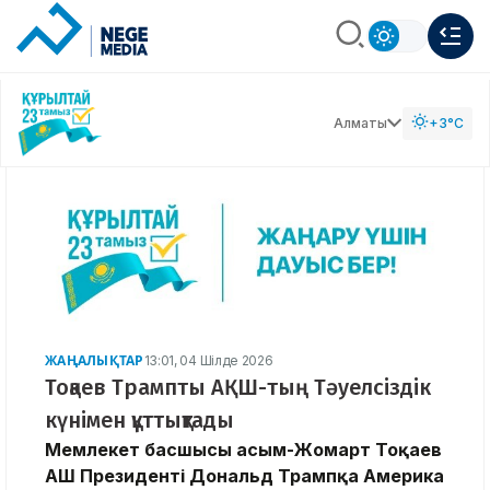
Алматы
+3°C
ЖАҢАЛЫҚТАР
13:01, 04 Шілде 2026
Тоқаев Трампты АҚШ-тың Тәуелсіздік
күнімен құттықтады
Мемлекет басшысы Қасым-Жомарт Тоқаев
АҚШ Президенті Дональд Трампқа Америка