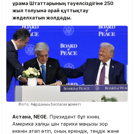
Құрама Штаттарының тәуелсіздігіне 250
жыл толуына орай құттықтау
жеделхатын жолдады.
Фото: Ақорданың баспасөз қызметі
Астана, NEGE
. Президент бұл күннің
Америка халқы үшін тарихи маңызы зор
екенін атап өтіп, оның еркіндік, теңдік және