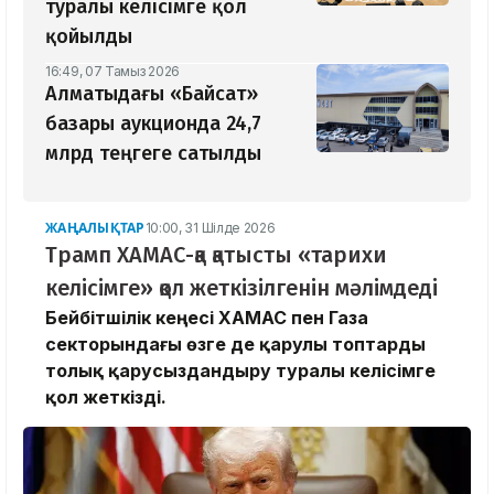
туралы келісімге қол
қойылды
16:49, 07 Тамыз 2026
Алматыдағы «Байсат»
базары аукционда 24,7
млрд теңгеге сатылды
ЖАҢАЛЫҚТАР
10:00, 31 Шілде 2026
Трамп ХАМАС-қа қатысты «тарихи
келісімге» қол жеткізілгенін мәлімдеді
Бейбітшілік кеңесі ХАМАС пен Газа
секторындағы өзге де қарулы топтарды
толық қарусыздандыру туралы келісімге
қол жеткізді.