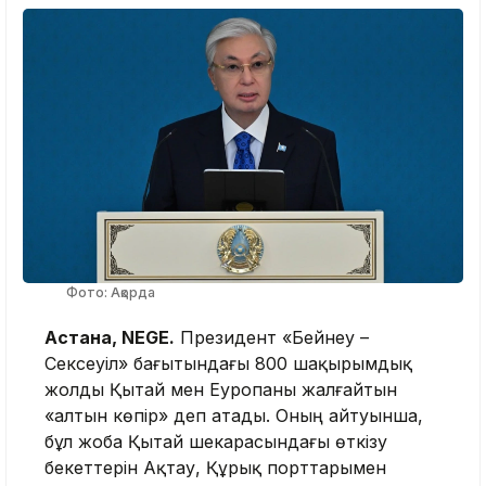
Фото: Ақорда
Астана, NEGE.
Президент «Бейнеу –
Сексеуіл» бағытындағы 800 шақырымдық
жолды Қытай мен Еуропаны жалғайтын
«алтын көпір» деп атады. Оның айтуынша,
бұл жоба Қытай шекарасындағы өткізу
бекеттерін Ақтау, Құрық порттарымен