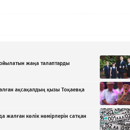
қойылатын жаңа талаптарды
қалған ақсақалдың қызы Тоқаевқа
да жалған көлік нөмірлерін сатқан