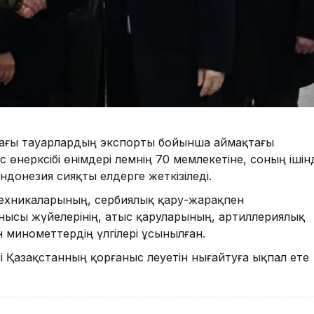
ттағы тауарлардың экспорты бойынша аймақтағы
өнеркәсібі өнімдері әлемнің 70 мемлекетіне, соның ішін
донезия сияқты елдерге жеткізіледі.
 техникаларының, сербиялық қару-жарақпен
анысы жүйелерінің, атыс қаруларының, артиллериялық
ен минометтердің үлгілері ұсынылған.
і Қазақстанның қорғаныс әлеуетін нығайтуға ықпал ете