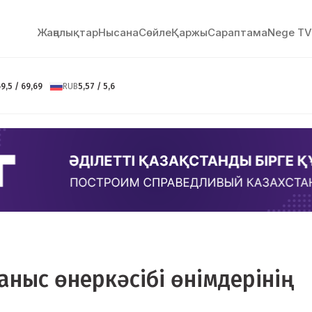
Жаңалықтар
Нысана
Сөйлe
Қаржы
Сараптама
Nege TV
9,5 / 69,69
RUB
5,57 / 5,6
ғаныс өнеркәсібі өнімдерінің