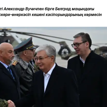
і Александр Вучичпен бірге Белград маңындағы
кери-өнеркәсіп кешені кәсіпорындарының көрмесін