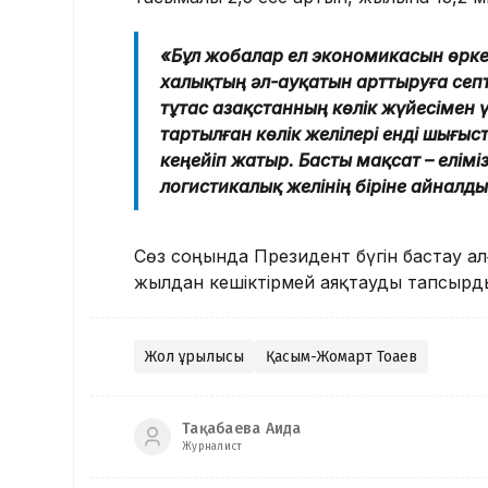
«Бұл жобалар ел экономикасын өркен
халықтың әл-ауқатын арттыруға септ
тұтас Қазақстанның көлік жүйесімен ү
тартылған көлік желілері енді шығы
кеңейіп жатыр. Басты мақсат – елім
логистикалық желінің біріне айналд
Сөз соңында Президент бүгін бастау а
жылдан кешіктірмей аяқтауды тапсырд
Жол құрылысы
Қасым-Жомарт Тоқаев
Тақабаева Аида
Журналист