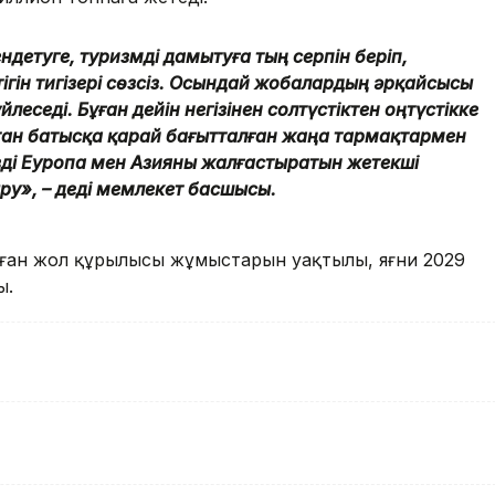
детуге, туризмді дамытуға тың серпін беріп,
ігін тигізері сөзсіз. Осындай жобалардың әрқайсысы
йлеседі. Бұған дейін негізінен солтүстіктен оңтүстікке
стан батысқа қарай бағытталған жаңа тармақтармен
ізді Еуропа мен Азияны жалғастыратын жетекші
ыру», – деді мемлекет басшысы.
лған жол құрылысы жұмыстарын уақтылы, яғни 2029
ы.