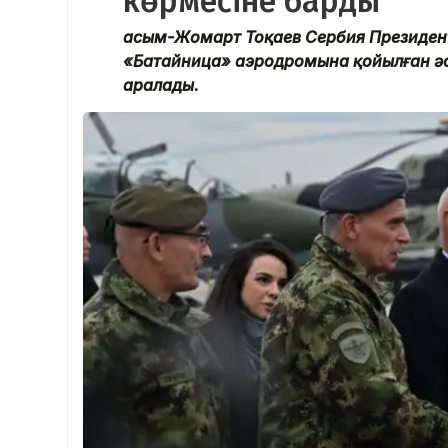
көрмесіне барды
Қасым-Жомарт Тоқаев Сербия Президент
«Батайница» аэродромына қойылған әс
аралады.