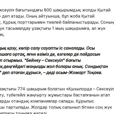
ексеуіл» бағытындағы 800 шақырымдық жолды Қытай
» деп атады. Оның айтуынша, бұл жоба Қытай
у, Құрық порттарымен тікелей байланыстырады. Соның
жүк тасымалдау ұзақтығы 1 мың шақырымға, ал жүк
ақ.
ық қазу, көпір салу сауапты іс саналады. Осы
аршаға ортақ, яғни өзіміз де, өзгелер де пайдасын
 отырмыз. "Бейнеу – Сексеуіл" бағыты
қ деңгейдегі маңызды жол болары анық. Сондықтан
 деп атаған дұрыс», – деді Қасым-Жомарт Тоқаев.
ақтығы 774 шақырым болатын «Қызылорда – Сексеуіл
ту, түбегейлі жаңғырту жұмыстары басталғанын атап
дарды отандық компаниялар салады. Құрылыс
ы тартылады. Жолдар толық салынып біткен соң жүк
иллион тоннаға жетеді.