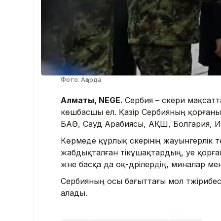
Фото: Ақорда
Алматы, NEGE.
Сербия – әскери мақса
көшбасшы ел. Қазір Сербияның қорғаныс 
БАӘ, Сауд Арабиясы, АҚШ, Болгария, Ин
Көрмеде құрлық әскерінің жауынгерлік
жабдықталған тікұшақтардың, әуе қорғ
және басқа да оқ-дәрілердің, миналар м
Сербияның осы бағыттағы мол тәжірибес
алады.