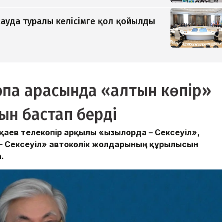
ауда туралы келісімге қол қойылды
ропа арасында «алтын көпір»
ын бастап берді
ев телекөпір арқылы «Қызылорда – Сексеуіл»,
 – Сексеуіл» автокөлік жолдарының құрылысын
.