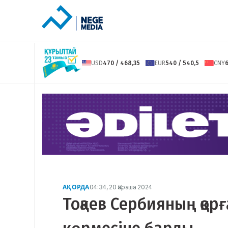
USD
470 / 468,35
EUR
540 / 540,5
CNY
6
АҚОРДА
04:34, 20 Қараша 2024
Тоқаев Сербияның қор