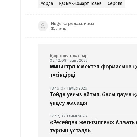
Ақорда
Қасым-Жомарт Тоқаев
Сербия
Nege.kz редакциясы
Журналист
Қазір оқып жатыр
09:42, 08 Тамыз 2026
Министрлік мектеп формасына 
түсіндірді
18:46, 07 Тамыз 2026
Тойда уағыз айтып, басы дауға 
үндеу жасады
17:47, 07 Тамыз 2026
«Ресейден жеткізілген»: Алматы
тұрғын ұсталды