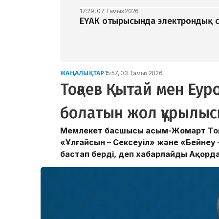
17:29, 07 Тамыз 2026
ЕҮАК отырысында электрондық с
ЖАҢАЛЫҚТАР
15:57, 03 Тамыз 2026
Тоқаев Қытай мен Еу
болатын жол құрылыс
Мемлекет басшысы Қасым-Жомарт Тоқа
«Ұлғайсын – Сексеуіл» және «Бейнеу
бастап берді, деп хабарлайды Ақорда