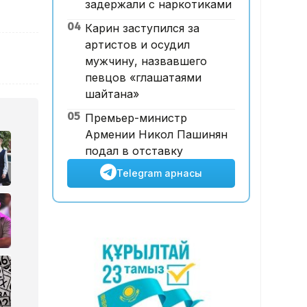
задержали с наркотиками
Абай облысы аумағындағы
04
Карин заступился за
орманды өрттен қорғауға 3
артистов и осудил
млрд теңгеден астам қаржы
мужчину, назвавшего
бөлінді
певцов «глашатаями
шайтана»
05
Премьер-министр
Армении Никол Пашинян
подал в отставку
Telegram арнасы