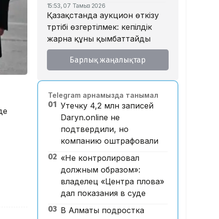
15:53, 07 Тамыз 2026
Қазақстанда аукцион өткізу
тәртібі өзгертілмек: кепілдік
жарна құны қымбаттайды
15:11, 07 Тамыз 2026
Барлық жаңалықтар
Мемлекеттік грант
иегерлерінің тізімі
жарияланды: 75 мыңнан
Telegram арнамызда танымал
астам талапкер тегін білім
01
Утечку 4,2 млн записей
алады
де
Daryn.online не
14:45, 07 Тамыз 2026
подтвердили, но
Ұлттық валютаны инфляция
компанию оштрафовали
қарқынының баяулауы
қолдап отыр – сарапшылар
02
«Не контролировал
должным образом»:
13:30, 07 Тамыз 2026
Фельдшер Ұлдана
владелец «Центра плова»
Мырзуанның қазасына
дал показания в суде
қатысты іс сотқа жолданды
03
В Алматы подростка
12:59, 07 Тамыз 2026