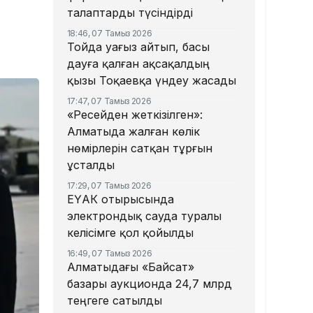
талаптарды түсіндірді
18:46, 07 Тамыз 2026
Тойда уағыз айтып, басы
дауға қалған ақсақалдың
қызы Тоқаевқа үндеу жасады
17:47, 07 Тамыз 2026
«Ресейден жеткізілген»:
Алматыда жалған көлік
нөмірлерін сатқан тұрғын
ұсталды
17:29, 07 Тамыз 2026
ЕҮАК отырысында
электрондық сауда туралы
келісімге қол қойылды
16:49, 07 Тамыз 2026
Алматыдағы «Байсат»
базары аукционда 24,7 млрд
теңгеге сатылды