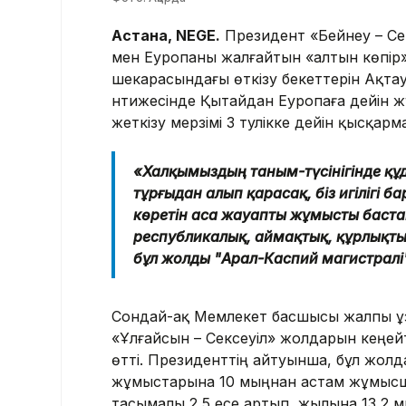
Астана, NEGE.
Президент «Бейнеу – С
мен Еуропаны жалғайтын «алтын көпір
шекарасындағы өткізу бекеттерін Ақта
нәтижесінде Қытайдан Еуропаға дейін 
жеткізу мерзімі 3 тәулікке дейін қысқарм
«Халқымыздың таным-түсінігінде құд
тұрғыдан алып қарасақ, біз игілігі б
көретін аса жауапты жұмысты бастап
республикалық, аймақтық, құрлықты
бұл жолды "Арал-Каспий магистралі"
Сондай-ақ Мемлекет басшысы жалпы ұз
«Ұлғайсын – Сексеуіл» жолдарын кеңей
өтті. Президенттің айтуынша, бұл жол
жұмыстарына 10 мыңнан астам жұмысш
тасымалы 2,5 есе артып, жылына 13,2 м