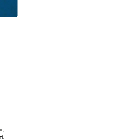
»,
і.