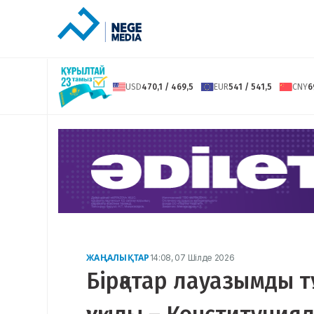
USD
470,1 / 469,5
EUR
541 / 541,5
CNY
6
ЖАҢАЛЫҚТАР
14:08, 07 Шілде 2026
Бірқатар лауазымды тұ