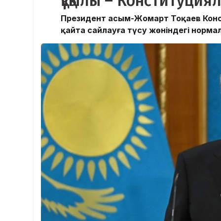
құқылы – Конституциял
Президент Қасым-Жомарт Тоқаев Кон
қайта сайлауға түсу жөніндегі нормал