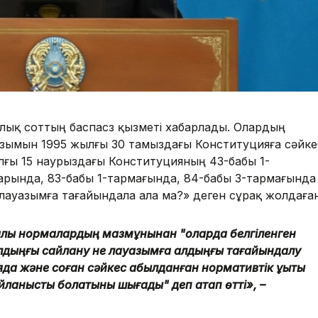
лық соттың баспасөз қызметі хабарлады. Олардың
азымын 1995 жылғы 30 тамыздағы Конституцияға сәйке
лғы 15 наурыздағы Конституцияның 43-бабы 1-
арында, 83-бабы 1-тармағында, 84-бабы 3-тармағында
е лауазымға тағайындала ала ма?» деген сұрақ жолдаған
иялық нормалардың мазмұнынан "оларда белгіленген
алдыңғы сайлану не лауазымға алдыңғы тағайындалу
а және соған сәйкес қабылданған нормативтік құқықтық
айланысты болатыны шығады" деп атап өтті», –