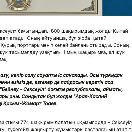
ексеуіл» бағытындағы 800 шақырымдық жолды Қытай
 деп атады. Оның айтуынша, бұл жоба Қытай
у, Құрық порттарымен тікелей байланыстырады. Соның
жүк тасымалдау ұзақтығы 1 мың шақырымға, ал жүк
мақ.
 қазу, көпір салу сауапты іс саналады. Осы тұрғыдан
қ, яғни өзіміз де, өзгелер де пайдасын көретін аса
ейнеу – Сексеуіл" бағыты республикалық, аймақтық,
лары анық. Сондықтан бұл жолды "Арал-Каспий
еді Қасым-Жомарт Тоқаев.
ақтығы 774 шақырым болатын «Қызылорда – Сексеуіл
у, түбегейлі жаңғырту жұмыстары басталғанын атап өтт