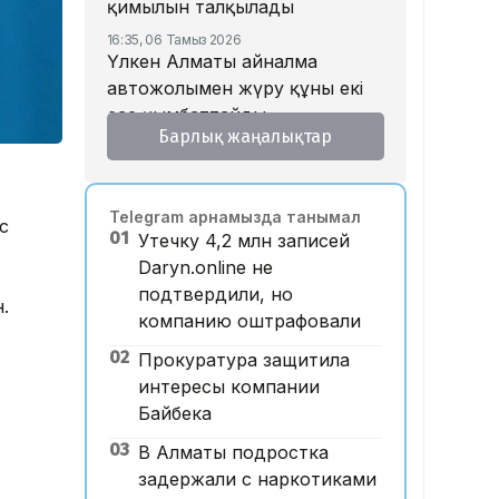
қимылын талқылады
16:35, 06 Тамыз 2026
Үлкен Алматы айналма
автожолымен жүру құны екі
есе қымбаттайды
Барлық жаңалықтар
16:32, 06 Тамыз 2026
Тойдағы тілек қандай болуы
керек? Этнограф дәстүрдің
Telegram арнамызда танымал
мәнін түсіндірді
с
01
Утечку 4,2 млн записей
16:26, 06 Тамыз 2026
Daryn.online не
«Уахабист емеспін»: Бекболат
подтвердили, но
Тілеухан діни ұстанымына
.
компанию оштрафовали
қатысты жауап берді
02
Прокуратура защитила
14:52, 06 Тамыз 2026
Қазақстанда 2 млн теңге
интересы компании
жалақы қай саланың
Байбека
мамандарына ұсынылады?
03
В Алматы подростка
14:05, 06 Тамыз 2026
задержали с наркотиками
Астанада жолаушы мінген