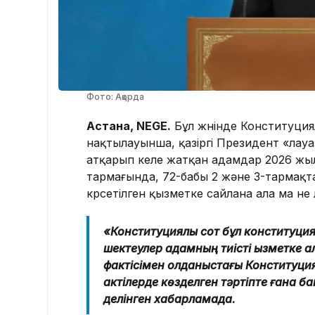
Фото: Ақорда
Астана, NEGE.
Бұл жөнінде Конституция
нақтылауынша, қазіргі Президент «лау
атқарып келе жатқан адамдар 2026 жы
тармағында, 72-бабы 2 және 3-тармақт
көрсетілген қызметке сайлана ала ма н
«Конституциялық сот бұл конституц
шектеулер адамның тиісті қызметке 
фактісімен қолданыстағы Конституцияд
актілерде көзделген тәртіпте ғана б
делінген хабарламада.