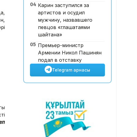
04
Карин заступился за
ұшқышсыз әуе таксиі алғаш
а,
артистов и осудил
рет көкке көтерілді
н,
мужчину, назвавшего
рі
певцов «глашатаями
шайтана»
05
Премьер-министр
Армении Никол Пашинян
подал в отставку
Telegram арнасы
ты
ті
еп