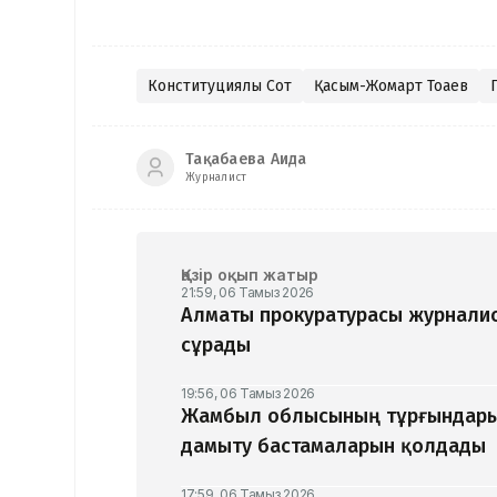
Конституциялық Сот
Қасым-Жомарт Тоқаев
Тақабаева Аида
Журналист
Қазір оқып жатыр
21:59, 06 Тамыз 2026
Алматы прокуратурасы журналис
сұрады
19:56, 06 Тамыз 2026
Жамбыл облысының тұрғындары
дамыту бастамаларын қолдады
17:59, 06 Тамыз 2026