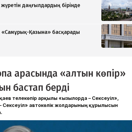
п жүретін даңғылдардың бірінде
ді «Самұрық-Қазына» басқарады
ропа арасында «алтын көпір»
ын бастап берді
ев телекөпір арқылы «Қызылорда – Сексеуіл»,
 – Сексеуіл» автокөлік жолдарының құрылысын
.