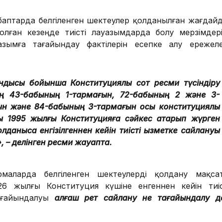
баптарда белгіленген шектеулер қолданылған жағдайд
олған кезеңде тиісті лауазымдарда болу мерзімдері
зымға тағайындау фактілерін есепке алу ережеле
тындысы бойынша Конституциялық сот ресми түсіндіру
ың 43-бабының 1-тармағын, 72-бабының 2 және 3-
ын және 84-бабының 3-тармағын осы конституциялық
 1995 жылғы Конституцияға сәйкес атқарып жүрген
данысқа енгізілгеннен кейін тиісті қызметке сайлануы
 – делінген ресми жауапта.
маларда белгіленген шектеулерді қолдану мақса
6 жылғы Конституция күшіне енгеннен кейін тиіс
ғайындалуы
алғаш рет сайлану не тағайындалу д