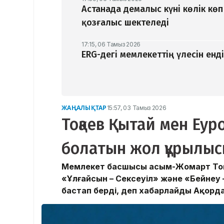
Астанада демалыс күні көлік кө
қозғалыс шектеледі
17:15, 06 Тамыз 2026
ERG-дегі мемлекеттің үлесін ен
ЖАҢАЛЫҚТАР
15:57, 03 Тамыз 2026
Тоқаев Қытай мен Еу
болатын жол құрылыс
Мемлекет басшысы Қасым-Жомарт Тоқа
«Ұлғайсын – Сексеуіл» және «Бейнеу
бастап берді, деп хабарлайды Ақорда