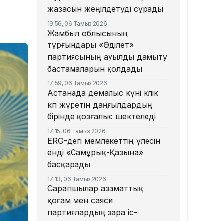
жазасын жеңілдетуді сұрады
19:56, 06 Тамыз 2026
Жамбыл облысының
тұрғындары «Әділет»
партиясының ауылды дамыту
бастамаларын қолдады
17:59, 06 Тамыз 2026
Астанада демалыс күні көлік
көп жүретін даңғылдардың
бірінде қозғалыс шектеледі
17:15, 06 Тамыз 2026
ERG-дегі мемлекеттің үлесін
енді «Самұрық-Қазына»
басқарады
17:13, 06 Тамыз 2026
Сарапшылар азаматтық
қоғам мен саяси
партиялардың өзара іс-