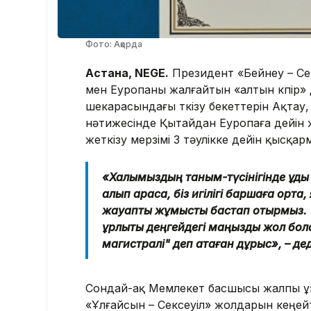
Фото: Ақорда
Астана, NEGE.
Президент «Бейнеу – С
мен Еуропаны жалғайтын «алтын көпір»
шекарасындағы өткізу бекеттерін Ақта
нәтижесінде Қытайдан Еуропаға дейін 
жеткізу мерзімі 3 тәулікке дейін қысқар
«Халқымыздың таным-түсінігінде құдық
алып қарасақ, біз игілігі баршаға орта
жауапты жұмысты бастап отырмыз. "Б
құрлықтық деңгейдегі маңызды жол бо
магистралі" деп атаған дұрыс», – д
Сондай-ақ Мемлекет басшысы жалпы ұз
«Ұлғайсын – Сексеуіл» жолдарын кеңейт