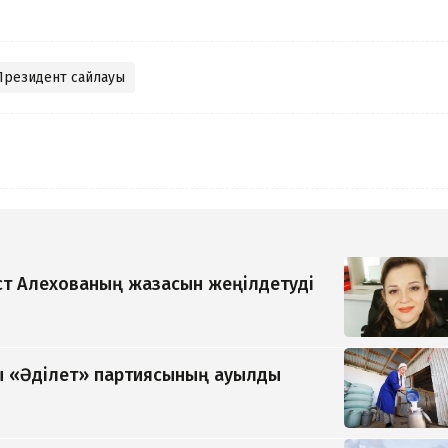
Президент сайлауы
т Алехованың жазасын жеңілдетуді
 «Әділет» партиясының ауылды