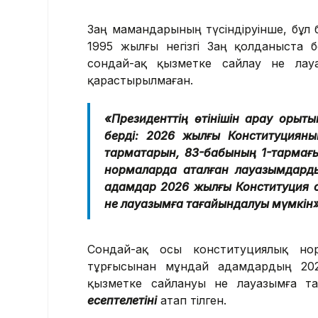
Заң мамандарының түсіндіруінше, бұл 
1995 жылғы негізгі Заң қолданыста б
сондай-ақ қызметке сайлау не лауа
қарастырылмаған.
«Президенттің өтінішін қарау қоры
берді: 2026 жылғы Конституциян
тармақтарын, 83-бабының 1-тармағ
нормаларда аталған лауазымдарды
адамдар 2026 жылғы Конституция қол
не лауазымға тағайындалуы мүмкін»,
Сондай-ақ осы конституциялық нор
тұрғысынан мұндай адамдардың 202
қызметке сайлануы не лауазымға та
есептелетіні
атап өтілген.