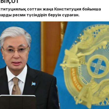
ық сот
ституциялық соттан жаңа Конституция бойынша
арды ресми түсіндіріп беруін сұраған.