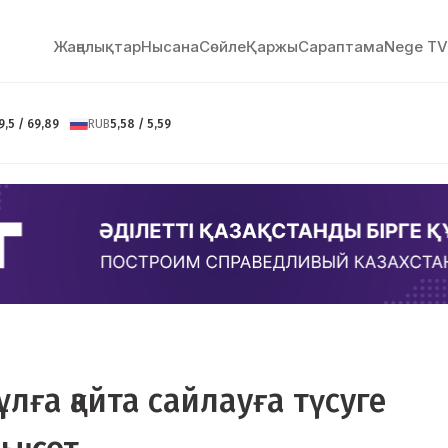
Жаңалықтар
Нысана
Сөйлe
Қаржы
Сараптама
Nege TV
9,5 / 69,89
RUB
5,58 / 5,59
лға қайта сайлауға түсуге