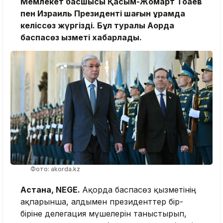
Мемлекет басшысы Қасым-Жомарт Тоқаев
пен Израиль Президенті шағын құрамда
келіссөз жүргізді. Бұл туралы Ақорда
баспасөз қызметі хабарлады.
Фото: akorda.kz
Астана, NEGE.
Ақорда баспасөз қызметінің
ақпарынша, алдымен президенттер бір-
біріне делегация мүшелерін таныстырып,