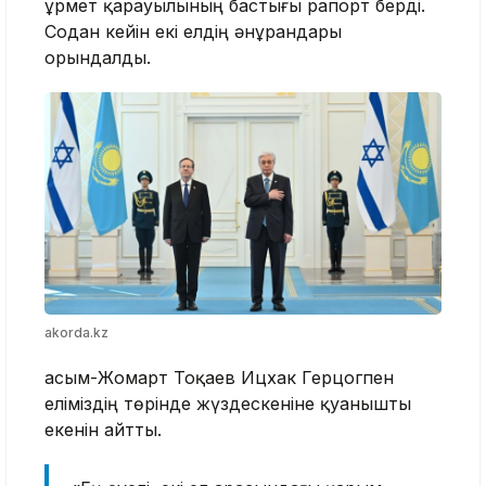
Құрмет қарауылының бастығы рапорт берді.
Содан кейін екі елдің әнұрандары
орындалды.
akorda.kz
Қасым-Жомарт Тоқаев Ицхак Герцогпен
еліміздің төрінде жүздескеніне қуанышты
екенін айтты.