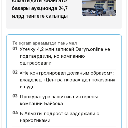
Алматыдағы «Байсат»
базары аукционда 24,7
млрд теңгеге сатылды
Telegram арнамызда танымал
01
Утечку 4,2 млн записей Daryn.online не
подтвердили, но компанию
оштрафовали
02
«Не контролировал должным образом»:
владелец «Центра плова» дал показания
в суде
03
Прокуратура защитила интересы
компании Байбека
04
В Алматы подростка задержали с
наркотиками