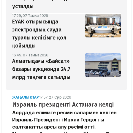
ұсталды
17:29, 07 Тамыз 2026
ЕҮАК отырысында
электрондық сауда
туралы келісімге қол
қойылды
16:49, 07 Тамыз 2026
Алматыдағы «Байсат»
базары аукционда 24,7
млрд теңгеге сатылды
ЖАҢАЛЫҚТАР
17:57, 27 Сәуір 2026
Израиль президенті Астанаға келді
Ақордада елімізге ресми сапармен келген
Израиль Президенті Ицхак Герцогты
салтанатты қарсы алу рәсімі өтті.