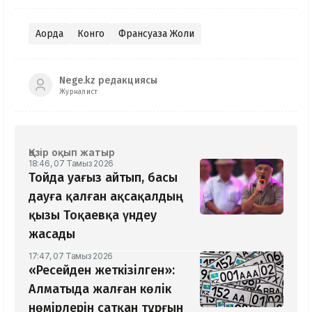
Ақорда
Конго
Франсуаза Жоли
Nege.kz редакциясы
Журналист
Қазір оқып жатыр
18:46, 07 Тамыз 2026
Тойда уағыз айтып, басы
дауға қалған ақсақалдың
қызы Тоқаевқа үндеу
жасады
17:47, 07 Тамыз 2026
«Ресейден жеткізілген»:
Алматыда жалған көлік
нөмірлерін сатқан тұрғын