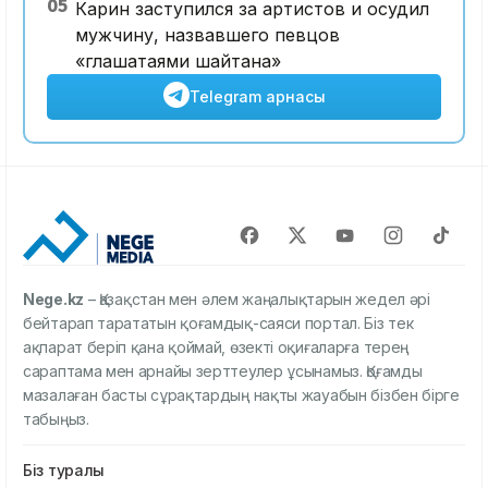
05
Карин заступился за артистов и осудил
мужчину, назвавшего певцов
«глашатаями шайтана»
Telegram арнасы
Nege.kz
– Қазақстан мен әлем жаңалықтарын жедел әрі
бейтарап тарататын қоғамдық-саяси портал. Біз тек
ақпарат беріп қана қоймай, өзекті оқиғаларға терең
сараптама мен арнайы зерттеулер ұсынамыз. Қоғамды
мазалаған басты сұрақтардың нақты жауабын бізбен бірге
табыңыз.
Біз туралы