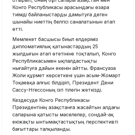
отырып, оның бұл сапары Қазақстан мен
Конго Республикасы арасындағы өзара
тиімді байланыстарды дамытуға деген
шынайы ниеттің белгісі саналатынын атап
өтті.
Мемлекет басшысы биыл елдеріміз
дипломатиялық қатынастардың 25
жылдығын атап өтетініне тоқталып, Конго
Республикасымен ықпалдастықты
нығайтуға дайын екенін айтты. Франсуаза
Жоли құрмет көрсеткені үшін Қасым-Жомарт
Тоқаевқа алғыс білдіріп, Президент Дени
Сассу-Нгессоның ізгі тілегін жеткізді.
Кездесуде Конго Республикасы
Президентінің Қазақстанға жасайтын алдағы
сапарына қатысты мәселелер, сондай-ақ
екіжақты ынтымақтастықтың перспективті
бағыттары талқыланды.