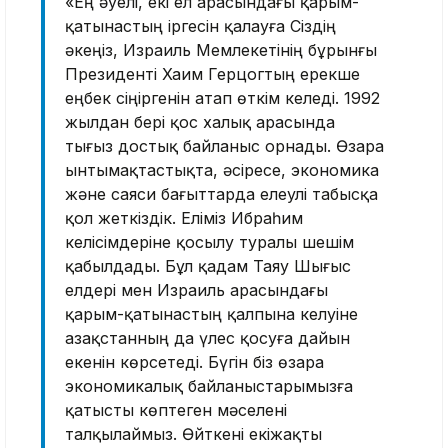
«Ең әуелі, екі ел арасындағы қарым-
қатынастың іргесін қалауға Сіздің
әкеңіз, Израиль Мемлекетінің бұрынғы
Президенті Хаим Герцогтың ерекше
еңбек сіңіргенін атап өткім келеді. 1992
жылдан бері қос халық арасында
тығыз достық байланыс орнады. Өзара
ынтымақтастықта, әсіресе, экономика
және саяси бағыттарда елеулі табысқа
қол жеткіздік. Еліміз Ибраһим
келісімдеріне қосылу туралы шешім
қабылдады. Бұл қадам Таяу Шығыс
елдері мен Израиль арасындағы
қарым-қатынастың қалпына келуіне
Қазақстанның да үлес қосуға дайын
екенін көрсетеді. Бүгін біз өзара
экономикалық байланыстарымызға
қатысты көптеген мәселені
талқылаймыз. Өйткені екіжақты