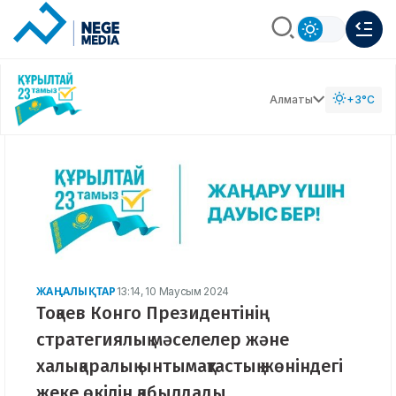
Алматы
+3°C
ЖАҢАЛЫҚТАР
13:14, 10 Маусым 2024
Тоқаев Конго Президентінің
стратегиялық мәселелер және
халықаралық ынтымақтастық жөніндегі
жеке өкілін қабылдады