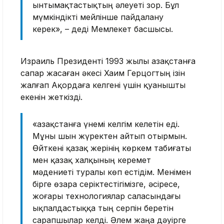
ынтымақтастықтың әлеуеті зор. Бұл
мүмкіндікті мейлінше пайдалану
керек», – деді Мемлекет басшысы.
Израиль Президенті 1993 жылы Қазақстанға
сапар жасаған әкесі Хаим Герцогтың ізін
жалғап Ақордаға келгені үшін қуанышты
екенін жеткізді.
«Қазақстанға үнемі келгім келетін еді.
Мұны шын жүректен айтып отырмын.
Өйткені қазақ жерінің көркем табиғаты
мен қазақ халқының керемет
мәдениеті туралы көп естідім. Менімен
бірге өзара серіктестігімізге, әсіресе,
жоғары технологиялар саласындағы
ықпалдастыққа тың серпін беретін
сарапшылар келді. Әлем жаңа дәуірге