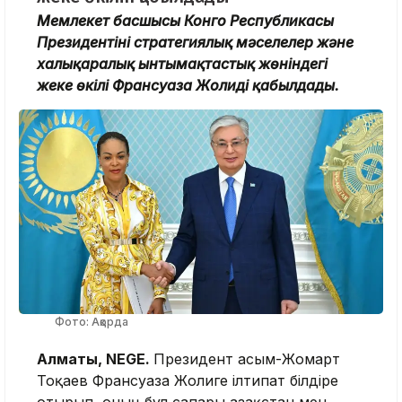
Мемлекет басшысы Конго Республикасы
Президентінің стратегиялық мәселелер және
халықаралық ынтымақтастық жөніндегі
жеке өкілі Франсуаза Жолиді қабылдады.
Фото: Ақорда
Алматы, NEGE.
Президент Қасым-Жомарт
Тоқаев Франсуаза Жолиге ілтипат білдіре