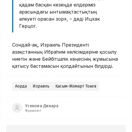
қадам басқан кезеңде елдеріміз
арасындағы ынтымақтастықтың
әлеуеті орасан зор», – деді Ицхак
Герцог.
Сондай-ақ, Израиль Президенті
Қазақстанның Ибраһим келісімдеріне қосылу
ниетін және Бейбітшілік кеңесінің жұмысына
қатысу бастамасын қолдайтынын білдірді.
Ақорда
Израиль
Қасым-Жомарт Тоқаев
Үсенова Динара
Журналист