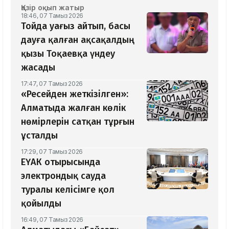
Қазір оқып жатыр
18:46, 07 Тамыз 2026
Тойда уағыз айтып, басы
дауға қалған ақсақалдың
қызы Тоқаевқа үндеу
жасады
17:47, 07 Тамыз 2026
«Ресейден жеткізілген»:
Алматыда жалған көлік
нөмірлерін сатқан тұрғын
ұсталды
17:29, 07 Тамыз 2026
ЕҮАК отырысында
электрондық сауда
туралы келісімге қол
қойылды
16:49, 07 Тамыз 2026