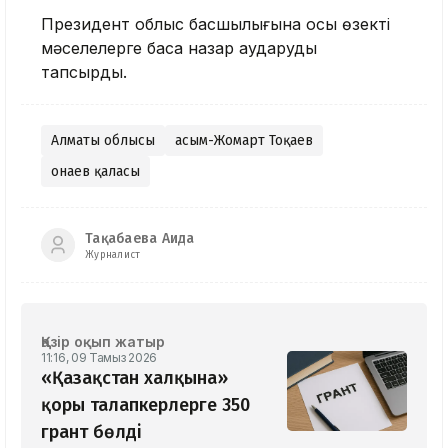
Президент облыс басшылығына осы өзекті
мәселелерге баса назар аударуды
тапсырды.
Алматы облысы
Қасым-Жомарт Тоқаев
Қонаев қаласы
Тақабаева Аида
Журналист
Қазір оқып жатыр
11:16, 09 Тамыз 2026
«Қазақстан халқына»
қоры талапкерлерге 350
грант бөлді