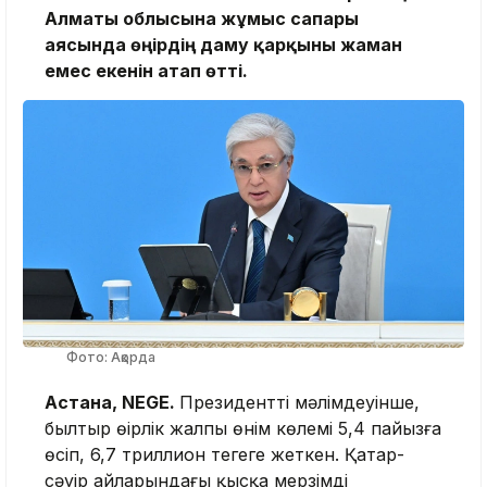
Алматы облысына жұмыс сапары
аясында өңірдің даму қарқыны жаман
емес екенін атап өтті.
Фото: Ақорда
Астана, NEGE.
Президенттің мәлімдеуінше,
былтыр өңірлік жалпы өнім көлемі 5,4 пайызға
өсіп, 6,7 триллион теңгеге жеткен. Қаңтар-
сәуір айларындағы қысқа мерзімді