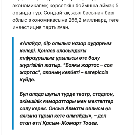
экономикалық көрсеткіш бойынша аймақ 5
орында тұр. Сондай-ақ жыл басынан бері
облыс экономикасына 266,2 миллиард теңге
инвестиция тартылған.
«Алайда, бір олқылыққа назар аударғым
келеді. Қонаев қаласындағы
инфрақұрылым құрылысы өте баяу
жүргізіліп жатыр. "Баяғы жартас – сол
жартас", қаланың келбеті – өзгеріссіз
күйде.
Бұл қалада шұғыл түрде театр, стадион,
әкімшілік ғимараттары мен мектептер
салу керек. Онсыз Алматы облысы өз
аяғына тұрып кете алмайды», – деп
атап өтті Қасым-Жомарт Тоқаев.