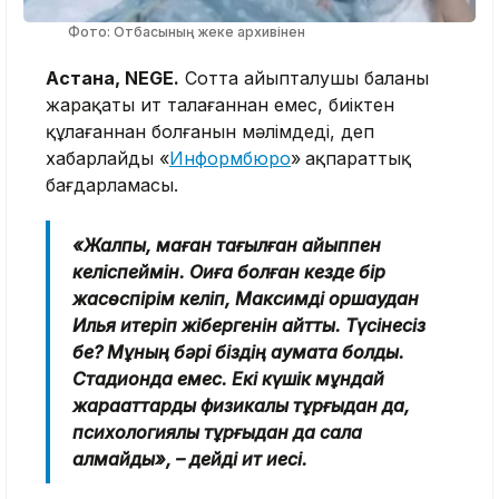
Фото: Отбасының жеке архивінен
Астана, NEGE.
Сотта айыпталушы баланың
жарақаты ит талағаннан емес, биіктен
құлағаннан болғанын мәлімдеді, деп
хабарлайды «
Информбюро
»
ақпараттық
бағдарламасы.
«Жалпы, маған тағылған айыппен
келіспеймін. Оқиға болған кезде бір
жасөспірім келіп, Максимді қоршаудан
Илья итеріп жібергенін айтты. Түсінесіз
бе? Мұның бәрі біздің аумақта болды.
Стадионда емес. Екі күшік мұндай
жарақаттарды физикалық тұрғыдан да,
психологиялық тұрғыдан да сала
алмайды», – дейді ит иесі.