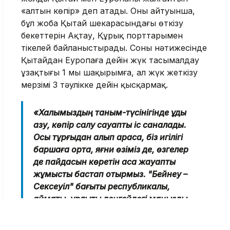
«алтын көпір» деп атады. Оның айтуынша,
бұл жоба Қытай шекарасындағы өткізу
бекеттерін Ақтау, Құрық порттарымен
тікелей байланыстырады. Соның нәтижесінде
Қытайдан Еуропаға дейін жүк тасымалдау
ұзақтығы 1 мың шақырымға, ал жүк жеткізу
мерзімі 3 тәулікке дейін қысқармақ.
«Халқымыздың таным-түсінігінде құдық
қазу, көпір салу сауапты іс саналады.
Осы тұрғыдан алып қарасақ, біз игілігі
баршаға ортақ, яғни өзіміз де, өзгелер
де пайдасын көретін аса жауапты
жұмысты бастап отырмыз. "Бейнеу –
Сексеуіл" бағыты республикалық,
аймақтық, құрлықтық деңгейдегі маңызды
жол болары анық. Сондықтан бұл жолды
"Арал-Каспий магистралі" деп атаған