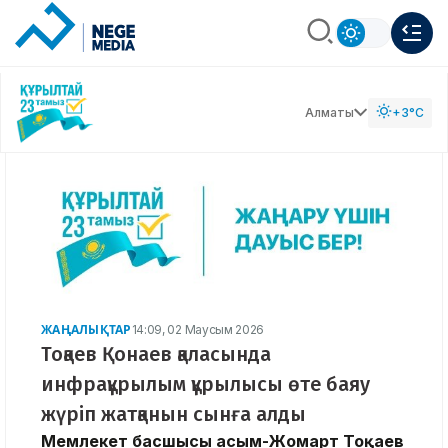
Алматы
+3°C
ЖАҢАЛЫҚТАР
14:09, 02 Маусым 2026
Тоқаев Қонаев қаласында
инфрақұрылым құрылысы өте баяу
жүріп жатқанын сынға алды
Мемлекет басшысы Қасым-Жомарт Тоқаев