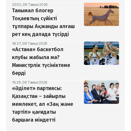
20:52, 08 Тамыз 2026
Танымал блогер
Тоқаевтың сүйікті
тұлпары Ақжанды алғаш
рет кең далада түсірді
18:37, 08 Тамыз 2026
«Астана» баскетбол
клубы жабыла ма?
Министрлік түсініктеме
берді
16:29, 08 Тамыз 2026
«Әділет» партиясы:
Қазақстан – зайырлы
мемлекет, ал «Заң және
тәртіп» қағидаты
баршаға міндетті