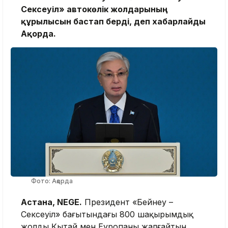
Сексеуіл» автокөлік жолдарының
құрылысын бастап берді, деп хабарлайды
Ақорда.
Фото: Ақорда
Астана, NEGE.
Президент «Бейнеу –
Сексеуіл» бағытындағы 800 шақырымдық
жолды Қытай мен Еуропаны жалғайтын