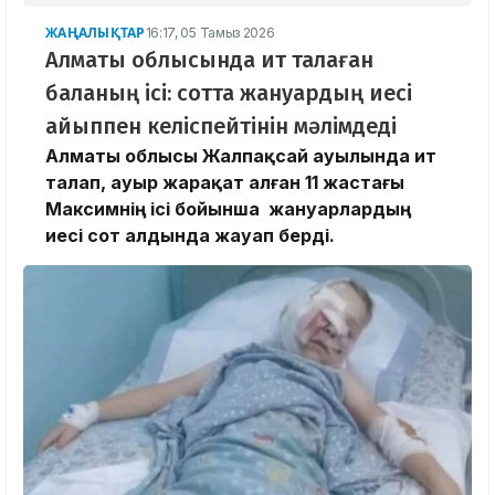
ЖАҢАЛЫҚТАР
16:17, 05 Тамыз 2026
Алматы облысында ит талаған
баланың ісі: сотта жануардың иесі
айыппен келіспейтінін мәлімдеді
Алматы облысы Жалпақсай ауылында ит
талап, ауыр жарақат алған 11 жастағы
Максимнің ісі бойынша жануарлардың
иесі сот алдында жауап берді.