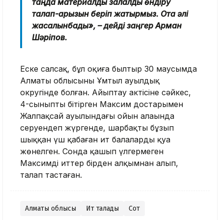
таңда материалдық залалды өндіру
талап-арызын беріп жатырмыз. Ота әлі
жасалынбады», – дейді заңгер Арман
Шәріпов.
Еске салсақ, бұл оқиға былтыр 30 маусымда
Алматы облысының Ұмтыл ауылдық
округінде болған. Айыптау актісіне сәйкес,
4-сыныпты бітірген Максим достарымен
Жалпақсай ауылындағы ойын алаңында
серуендеп жүргенде, шарбақты бұзып
шыққан үш қабаған ит балаларды қуа
жөнелген. Сонда қашып үлгермеген
Максимді иттер бірден алқымнан алып,
талап тастаған.
Алматы облысы
Ит талады
Сот