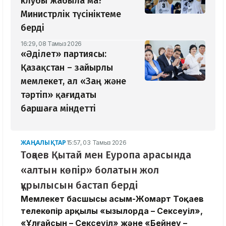
клубы жабыла ма?
Министрлік түсініктеме
берді
16:29, 08 Тамыз 2026
«Әділет» партиясы:
Қазақстан – зайырлы
мемлекет, ал «Заң және
тәртіп» қағидаты
баршаға міндетті
ЖАҢАЛЫҚТАР
15:57, 03 Тамыз 2026
Тоқаев Қытай мен Еуропа арасында
«алтын көпір» болатын жол
құрылысын бастап берді
Мемлекет басшысы Қасым-Жомарт Тоқаев
телекөпір арқылы «Қызылорда – Сексеуіл»,
«Ұлғайсын – Сексеуіл» және «Бейнеу –