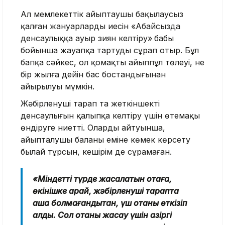
Ал мемлекеттік айыптаушы бақылаусыз
қалған жануарлардың иесін «Абайсызда
денсаулыққа ауыр зиян келтiру»
бабы
бойынша жауапқа тартуды сұрап отыр. Бұл
бапқа сәйкес, ол қомақты айыппұл төлеуі, не
бір жылға дейін бас бостандығынан
айырылуы мүмкін.
Жәбірленуші тарап та жеткіншектің
денсаулығын қалыпқа келтіру үшін өтемақы
өндіруге ниетті. Олардың айтуынша,
айыпталушы баланың еміне көмек көрсету
былай тұрсын, кешірім де сұрамаған.
«Міндетті түрде жасалатын отаға,
өкінішке қарай, жәбірленуші тарапта
ақша болмағандықтан, үш отаны өткізіп
алдық. Сол отаны жасау үшін қазіргі