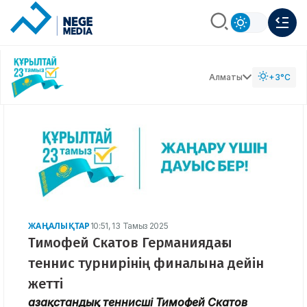
Алматы
+3°C
ЖАҢАЛЫҚТАР
10:51, 13 Тамыз 2025
Тимофей Скатов Германиядағы
теннис турнирінің финалына дейін
жетті
Қазақстандық теннисші Тимофей Скатов