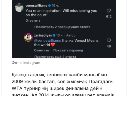
Фото: Instagram
Қазақстандық теннисші кәсіби мансабын
2009 жылы бастап, сол жылы-ақ Прагадағы
WTA турнирінің ширек финалына дейін
жеткен. Ал 2014 жылы ол алғаш рет әлемдік
рейтингтің үздік 50 ойыншысы қатарына еніп,
маусымды 34-орында қорытындылаған.
Зарина Дияс WTA рейтингінде 31-орынға
дейін көтерілген, екі мәрте Wimbledon