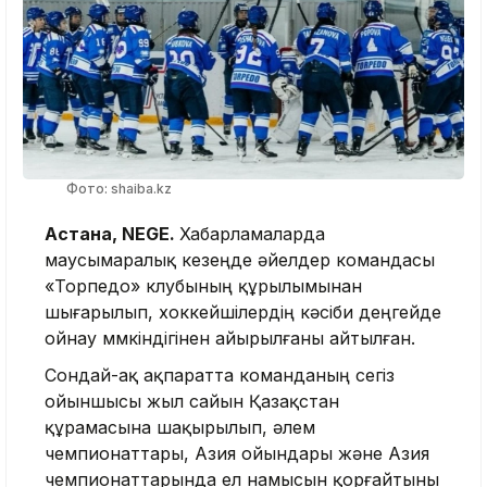
Фото: shaiba.kz
Астана, NEGE.
Хабарламаларда
маусымаралық кезеңде әйелдер командасы
«Торпедо» клубының құрылымынан
шығарылып, хоккейшілердің кәсіби деңгейде
ойнау мүмкіндігінен айырылғаны айтылған.
Сондай-ақ ақпаратта команданың сегіз
ойыншысы жыл сайын Қазақстан
құрамасына шақырылып, әлем
чемпионаттары, Азия ойындары және Азия
чемпионаттарында ел намысын қорғайтыны