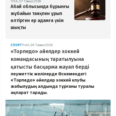
11:54, 07 Тамыз 2026
Абай облысында бұрынғы
жұбайын таяқпен ұрып
өлтірген ер адамға үкім
шықты
СПОРТ
11:44, 06 Тамыз 2026
«Торпедо» әйелдер хоккей
командасының таратылуына
қатысты басқарма жауап берді
Әлеуметтік желілерде Өскемендегі
«Торпедо» әйелдер хоккей клубы
жабылудың алдында тұрғаны туралы
ақпарат тарады.