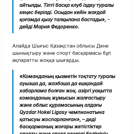
айтылды. Тіпті басқа клуб іздеу туралы
кеңес берілді. Осыдан кейін жағдай
қоғамда қызу талқылана бастады»,
–
дейді Мария Федоренко.
Алайда Шығыс Қазақстан облысы Дене
шынықтыру және спорт басқармасы бұл
ақпаратты жоққа шығарды.
«Команданың қызметін тоқтату туралы
ауызша да, жазбаша да ешқандай
хабарлама болған жоқ. Қазіргі уақытта
команданың жұмысын жалғастыру
және облыс құрамасының алдағы
Qyzdar Hokei Ligasy чемпионатына
қатысуы жоспарланған», – деді
басқарманың жоғары жетістіктер
спорты және спорт резерві бөлімінің