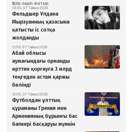
Қазір оқып жатыр
13:30, 07 Тамыз 2026
Фельдшер Ұлдана
Мырзуанның қазасына
қатысты іс сотқа
жолданды
12:59, 07 Тамыз 2026
Абай облысы
аумағындағы орманды
өрттен қорғауға 3 млрд
теңгеден астам қаржы
бөлінді
12:00, 07 Тамыз 2026
Футболдан ұлттық
құраманы Грекия мен
Арменияның бұрынғы бас
бапкері басқаруы мүмкін