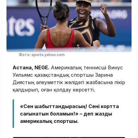
Фото: sports.yahoo.com
Астана, NEGE.
Америкалық теннисші Винус
Уильямс қазақстандық спортшы Зарина
Диястың әлеуметтік желідегі жазбасына пікір
қалдырып, оған қолдау көрсетті.
«Сен шабыттандырасың! Сені кортта
сағынатын боламын!» – деп жазды
америкалық спортшы.