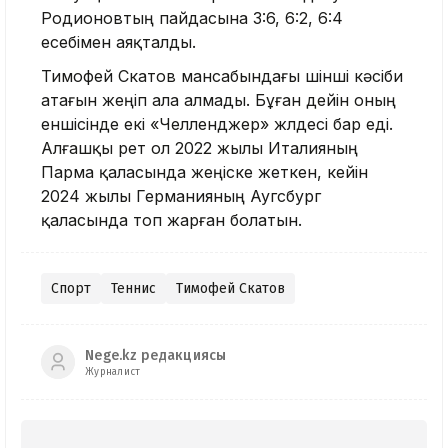
Родионовтың пайдасына 3:6, 6:2, 6:4
есебімен аяқталды.
Тимофей Скатов мансабындағы үшінші кәсіби
атағын жеңіп ала алмады. Бұған дейін оның
еншісінде екі «Челленджер» жүлдесі бар еді.
Алғашқы рет ол 2022 жылы Италияның
Парма қаласында жеңіске жеткен, кейін
2024 жылы Германияның Аугсбург
қаласында топ жарған болатын.
Спорт
Теннис
Тимофей Скатов
Nege.kz редакциясы
Журналист