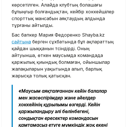
көрсетілген. Алайда клубтың болашағы
бұлыңғыр болғандықтан, кейбір хоккейшілер
спорттық мансабын аяқтаудың алдында
тұрғаны айтылды.
Бас бапкер Мария Федоренко Shayba.kz
сайтына
берген сұхбатында бұл ақпараттың
қайдан шыққанын түсіндірді. Оның
айтуынша, өткен маусымда командада
қаржылық қиындық болмаған, ойыншылар
жалақыларын уақытында алып, барлық
жарысқа толық қатысқан.
«Маусым аяқталғаннан кейін балалар
мен жасөспірімдер және әйелдер
хоккейінің құрылымы өзгерді. Кейін
қаржыландыру әлі бөлінбегені,
сондықтан ересектер командасын
қамтамасыз етуге мүмкіндік жоқ екені