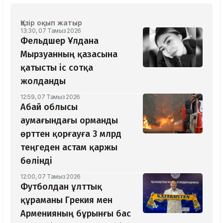
Қазір оқып жатыр
13:30, 07 Тамыз 2026
Фельдшер Ұлдана
Мырзуанның қазасына
қатысты іс сотқа
жолданды
12:59, 07 Тамыз 2026
Абай облысы
аумағындағы орманды
өрттен қорғауға 3 млрд
теңгеден астам қаржы
бөлінді
12:00, 07 Тамыз 2026
Футболдан ұлттық
құраманы Грекия мен
Арменияның бұрынғы бас