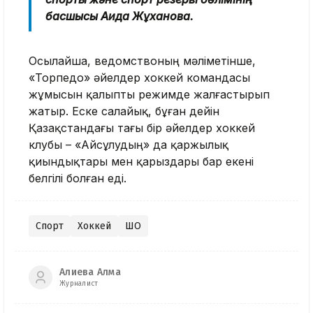
басшысы Аида Жұханова.
Осылайша, ведомствоның мәліметінше,
«Торпедо» әйелдер хоккей командасы
жұмысын қалыпты режимде жалғастырып
жатыр. Еске салайық, бұған дейін
Қазақстандағы тағы бір әйелдер хоккей
клубы – «Айсұлудың» да қаржылық
қиындықтары мен қарыздары бар екені
белгілі болған еді.
Спорт
Хоккей
ШҚО
Алиева Алма
Журналист