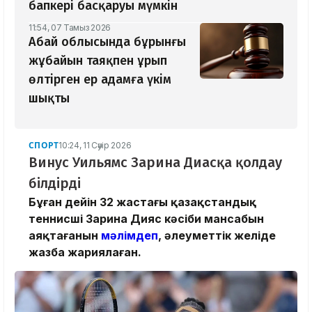
бапкері басқаруы мүмкін
11:54, 07 Тамыз 2026
Абай облысында бұрынғы
жұбайын таяқпен ұрып
өлтірген ер адамға үкім
шықты
СПОРТ
10:24, 11 Сәуір 2026
Винус Уильямс Зарина Диасқа қолдау
білдірді
Бұған дейін 32 жастағы қазақстандық
теннисші Зарина Дияс кәсіби мансабын
аяқтағанын
мәлімдеп
, әлеуметтік желіде
жазба жариялаған.