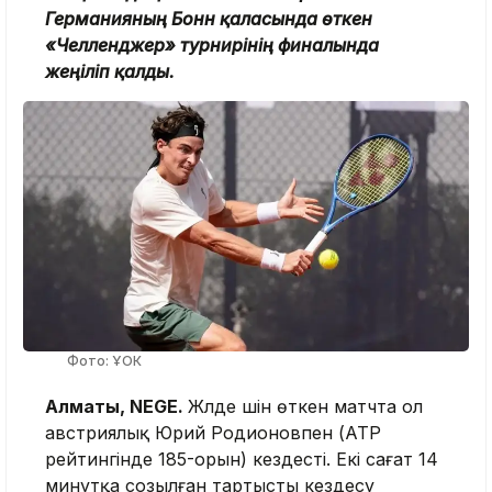
Германияның Бонн қаласында өткен
«Челленджер» турнирінің финалында
жеңіліп қалды.
Фото: ҰОК
Алматы, NEGE.
Жүлде үшін өткен матчта ол
австриялық Юрий Родионовпен (ATP
рейтингінде 185-орын) кездесті. Екі сағат 14
минутқа созылған тартысты кездесу