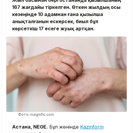
Жыл басынан бері Қостанайда қызылшаның
167 жағдайы тіркелген. Өткен жылдың осы
кезеңінде 10 адамнан ғана қызылша
анықталғанын ескерсек, биыл бұл
көрсеткіш 17 есеге жуық артқан.
Фото: magnific.com
Астана, NEGE.
Бұл жөнінде
Kazinform