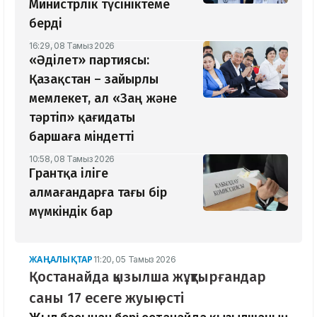
Министрлік түсініктеме
берді
16:29, 08 Тамыз 2026
«Әділет» партиясы:
Қазақстан – зайырлы
мемлекет, ал «Заң және
тәртіп» қағидаты
баршаға міндетті
10:58, 08 Тамыз 2026
Грантқа іліге
алмағандарға тағы бір
мүмкіндік бар
ЖАҢАЛЫҚТАР
11:20, 05 Тамыз 2026
Қостанайда қызылша жұқтырғандар
саны 17 есеге жуық өсті