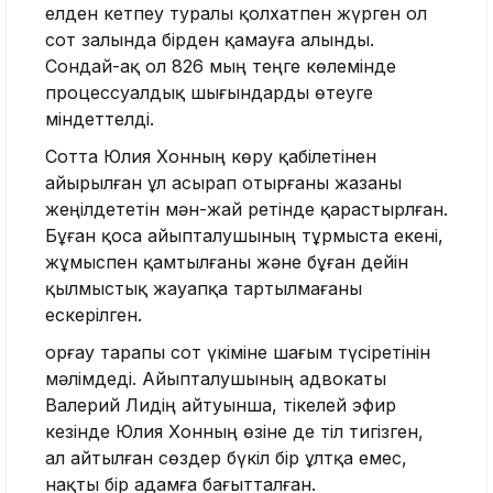
елден кетпеу туралы қолхатпен жүрген ол
сот залында бірден қамауға алынды.
Сондай-ақ ол 826 мың теңге көлемінде
процессуалдық шығындарды өтеуге
міндеттелді.
Сотта Юлия Хонның көру қабілетінен
айырылған ұл асырап отырғаны жазаны
жеңілдететін мән-жай ретінде қарастырлған.
Бұған қоса айыпталушының тұрмыста екені,
жұмыспен қамтылғаны және бұған дейін
қылмыстық жауапқа тартылмағаны
ескерілген.
Қорғау тарапы сот үкіміне шағым түсіретінін
мәлімдеді. Айыпталушының адвокаты
Валерий Лидің айтуынша, тікелей эфир
кезінде Юлия Хонның өзіне де тіл тигізген,
ал айтылған сөздер бүкіл бір ұлтқа емес,
нақты бір адамға бағытталған.