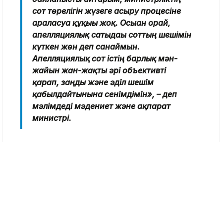
сот төрелігін жүзеге асыру процесіне
араласуға құқығы жоқ. Осыған орай,
апелляциялық сатыдағы соттың шешімін
күткен жөн деп санаймын.
Апелляциялық сот істің барлық мән-
жайын жан-жақты әрі объективті
қарап, заңды және әділ шешім
қабылдайтынына сенімдімін», – деп
мәлімдеді мәдениет және ақпарат
министрі.
Айта кетейік, 3 тамызда журналист
Александра Алеховаға жеке деректерді
заңсыз таратты деген айып бойынша үкім
шықты. Сот оған үш жылға бас
бостандығынан айыру жазасын тағайындап,
оның орындалуын бес жылға, яғни 2031
жылға дейін кейінге қалдырды. Сонымен