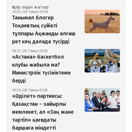
Қазір оқып жатыр
20:52, 08 Тамыз 2026
Танымал блогер
Тоқаевтың сүйікті
тұлпары Ақжанды алғаш
рет кең далада түсірді
18:37, 08 Тамыз 2026
«Астана» баскетбол
клубы жабыла ма?
Министрлік түсініктеме
берді
16:29, 08 Тамыз 2026
«Әділет» партиясы:
Қазақстан – зайырлы
мемлекет, ал «Заң және
тәртіп» қағидаты
баршаға міндетті