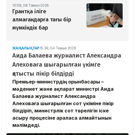
10:58, 08 Тамыз 2026
Грантқа іліге
алмағандарға тағы бір
мүмкіндік бар
ЖАҢАЛЫҚТАР
15:39, 04 Тамыз 2026
Аида Балаева журналист Александра
Алеховаға шығарылған үкімге
қатысты пікір білдірді
Премьер-министрдің орынбасары –
мәдениет және ақпарат министрі Аида
Балаева журналист Александра
Алеховаға шығарылған сот үкіміне пікір
білдіріп, министрлік сот төрелігін іске
асыру процесіне араласа алмайтынын
мәлімдеді.