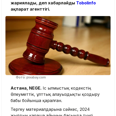
жариялады, деп хабарлайды
Tobolinfo
ақпарат агенттігі.
Фото: pixabay.com
Астана, NEGE.
Іс Қылмыстық кодекстің
Әлеуметтік, ұлттық алауыздықты қоздыру
бабы бойынша қаралған.
Тергеу материалдарына сәйкес, 2024
жылдың қараша айының басында түнгі