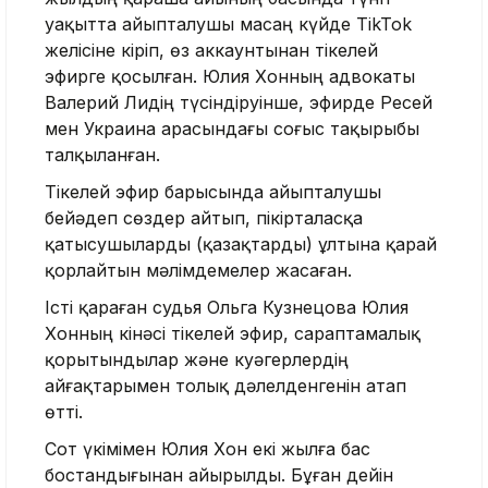
уақытта айыпталушы масаң күйде TikTok
желісіне кіріп, өз аккаунтынан тікелей
эфирге қосылған. Юлия Хонның адвокаты
Валерий Лидің түсіндіруінше, эфирде Ресей
мен Украина арасындағы соғыс тақырыбы
талқыланған.
Тікелей эфир барысында айыпталушы
бейәдеп сөздер айтып, пікірталасқа
қатысушыларды (қазақтарды) ұлтына қарай
қорлайтын мәлімдемелер жасаған.
Істі қараған судья Ольга Кузнецова Юлия
Хонның кінәсі тікелей эфир, сараптамалық
қорытындылар және куәгерлердің
айғақтарымен толық дәлелденгенін атап
өтті.
Сот үкімімен Юлия Хон екі жылға бас
бостандығынан айырылды. Бұған дейін