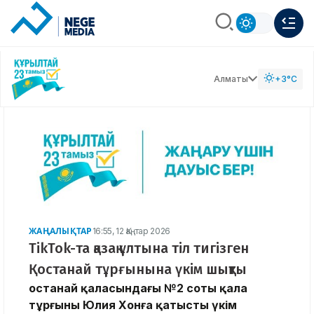
Алматы
+3°C
ЖАҢАЛЫҚТАР
16:55, 12 Қаңтар 2026
TikTok-та қазақ ұлтына тіл тигізген
Қостанай тұрғынына үкім шықты
Қостанай қаласындағы №2 соты қала
тұрғыны Юлия Хонға қатысты үкім