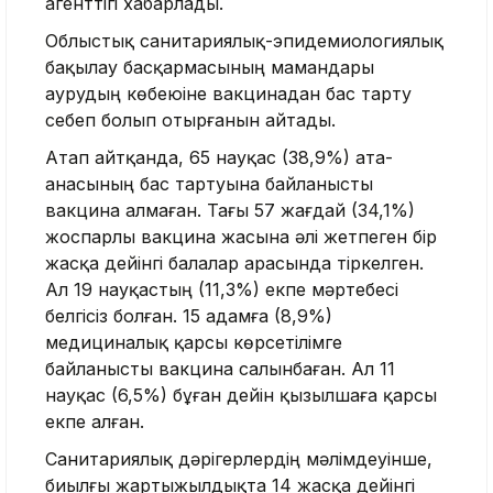
агенттігі хабарлады.
Облыстық санитариялық-эпидемиологиялық
бақылау басқармасының мамандары
аурудың көбеюіне вакцинадан бас тарту
себеп болып отырғанын айтады.
Атап айтқанда, 65 науқас (38,9%) ата-
анасының бас тартуына байланысты
вакцина алмаған. Тағы 57 жағдай (34,1%)
жоспарлы вакцина жасына әлі жетпеген бір
жасқа дейінгі балалар арасында тіркелген.
Ал 19 науқастың (11,3%) екпе мәртебесі
белгісіз болған. 15 адамға (8,9%)
медициналық қарсы көрсетілімге
байланысты вакцина салынбаған. Ал 11
науқас (6,5%) бұған дейін қызылшаға қарсы
екпе алған.
Санитариялық дәрігерлердің мәлімдеуінше,
биылғы жартыжылдықта 14 жасқа дейінгі