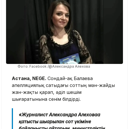
Фото: Facebook /@Александра Алехова
Астана, NEGE.
Сондай-ақ Балаева
апелляциялық сатыдағы соттың мән-жайды
жан-жақты қарап, әділ шешім
шығаратынына сенім білдірді.
«Журналист Александра Алеховаға
қатысты шығарылған сот үкіміне
байланысты айтарым, министрліктің