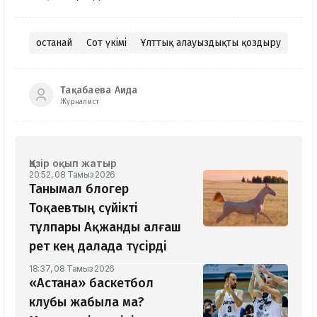
Қостанай
Сот үкімі
Ұлттық алауыздықты қоздыру
Тақабаева Аида
Журналист
Қазір оқып жатыр
20:52, 08 Тамыз 2026
Танымал блогер
Тоқаевтың сүйікті
тұлпары Ақжанды алғаш
рет кең далада түсірді
18:37, 08 Тамыз 2026
«Астана» баскетбол
клубы жабыла ма?