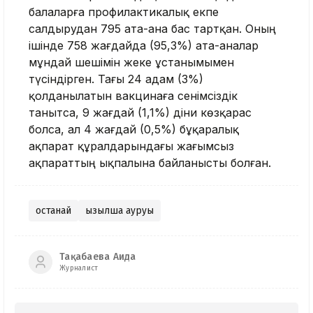
балаларға профилактикалық екпе
салдырудан 795 ата-ана бас тартқан. Оның
ішінде 758 жағдайда (95,3%) ата-аналар
мұндай шешімін жеке ұстанымымен
түсіндірген. Тағы 24 адам (3%)
қолданылатын вакцинаға сенімсіздік
танытса, 9 жағдай (1,1%) діни көзқарас
болса, ал 4 жағдай (0,5%) бұқаралық
ақпарат құралдарындағы жағымсыз
ақпараттың ықпалына байланысты болған.
Қостанай
Қызылша ауруы
Тақабаева Аида
Журналист