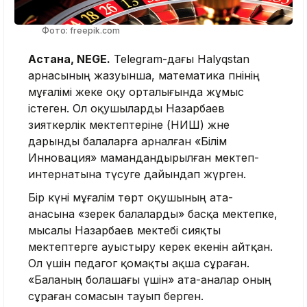
Фото: freepik.com
Астана, NEGE.
Telegram-дағы Halyqstan
арнасының жазуынша, математика пәнінің
мұғалімі жеке оқу орталығында жұмыс
істеген. Ол оқушыларды Назарбаев
зияткерлік мектептеріне (НИШ) және
дарынды балаларға арналған «Білім
Инновация» мамандандырылған мектеп-
интернатына түсуге дайындап жүрген.
Бір күні мұғалім төрт оқушының ата-
анасына «зерек балаларды» басқа мектепке,
мысалы Назарбаев мектебі сияқты
мектептерге ауыстыру керек екенін айтқан.
Ол үшін педагог қомақты ақша сұраған.
«Баланың болашағы үшін» ата-аналар оның
сұраған сомасын тауып берген.