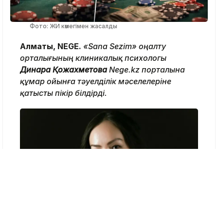
Фото: ЖИ көмегімен жасалды
Алматы, NEGE.
«Sana Sezim» оңалту
орталығының клиникалық психологы
Динара Қожахметова
Nege.kz порталына
құмар ойынға тәуелділік мәселелеріне
қатысты пікір білдірді.