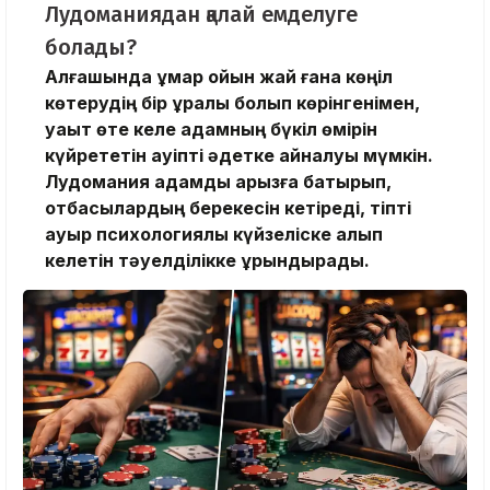
Лудоманиядан қалай емделуге
болады?
Алғашында құмар ойын жай ғана көңіл
көтерудің бір құралы болып көрінгенімен,
уақыт өте келе адамның бүкіл өмірін
күйрететін қауіпті әдетке айналуы мүмкін.
Лудомания адамды қарызға батырып,
отбасылардың берекесін кетіреді, тіпті
ауыр психологиялық күйзеліске алып
келетін тәуелділікке ұрындырады.