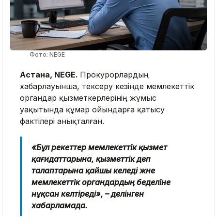
Фото: NEGE
Астана, NEGE.
Прокурорлардың
хабарлауынша, тексеру кезінде мемлекеттік
органдар қызметкерлерінің жұмыс
уақытында құмар ойындарға қатысу
фактілері анықталған.
«Бұл әрекеттер мемлекеттік қызмет
қағидаттарына, қызметтік әдеп
талаптарына қайшы келеді және
мемлекеттік органдардың беделіне
нұқсан келтіреді», – делінген
хабарламада.