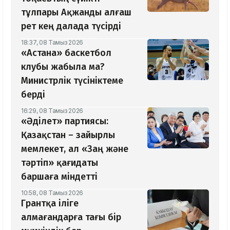
тұлпары Ақжанды алғаш
рет кең далада түсірді
18:37, 08 Тамыз 2026
«Астана» баскетбол
клубы жабыла ма?
Министрлік түсініктеме
берді
16:29, 08 Тамыз 2026
«Әділет» партиясы:
Қазақстан – зайырлы
мемлекет, ал «Заң және
тәртіп» қағидаты
баршаға міндетті
10:58, 08 Тамыз 2026
Грантқа іліге
алмағандарға тағы бір