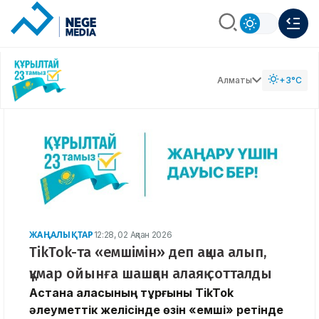
Алматы
+3°C
ЖАҢАЛЫҚТАР
12:28, 02 Ақпан 2026
TikTok-та «емшімін» деп ақша алып,
құмар ойынға шашқан алаяқ сотталды
Астана қаласының тұрғыны TikTok
әлеуметтік желісінде өзін «емші» ретінде