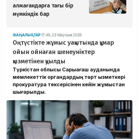
алмағандарға тағы бір
мүмкіндік бар
ЖАҢАЛЫҚТАР
17:49, 23 Маусым 2026
Оңтүстікте жұмыс уақытында құмар
ойын ойнаған шенеуніктер
қызметінен қуылды
Түркістан облысы Сарыағаш ауданында
мемлекеттік органдардың төрт қызметкері
прокуратура тексерісінен кейін жұмыстан
шығарылды.