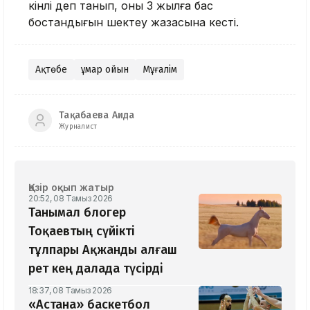
кінәлі деп танып, оны 3 жылға бас
бостандығын шектеу жазасына кесті.
Ақтөбе
Құмар ойын
Мұғалім
Тақабаева Аида
Журналист
Қазір оқып жатыр
20:52, 08 Тамыз 2026
Танымал блогер
Тоқаевтың сүйікті
тұлпары Ақжанды алғаш
рет кең далада түсірді
18:37, 08 Тамыз 2026
«Астана» баскетбол