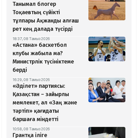
Танымал блогер
Тоқаевтың сүйікті
тұлпары Ақжанды алғаш
рет кең далада түсірді
18:37, 08 Тамыз 2026
«Астана» баскетбол
клубы жабыла ма?
Министрлік түсініктеме
берді
16:29, 08 Тамыз 2026
«Әділет» партиясы:
Қазақстан – зайырлы
мемлекет, ал «Заң және
тәртіп» қағидаты
баршаға міндетті
10:58, 08 Тамыз 2026
Грантқа іліге