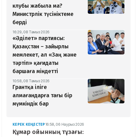
клубы жабыла ма?
Министрлік түсініктеме
берді
16:29, 08 Тамыз 2026
«Әділет» партиясы:
Қазақстан – зайырлы
мемлекет, ал «Заң және
тәртіп» қағидаты
баршаға міндетті
10:58, 08 Тамыз 2026
Грантқа іліге
алмағандарға тағы бір
мүмкіндік бар
КЕРЕК КЕҢЕСТЕР
16:58, 06 Наурыз 2026
Құмар ойынның тұзағы: