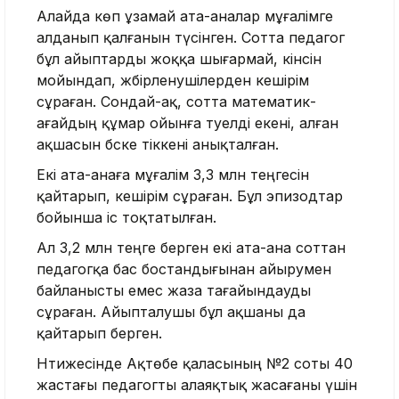
Алайда көп ұзамай ата-аналар мұғалімге
алданып қалғанын түсінген. Сотта педагог
бұл айыптарды жоққа шығармай, кінәсін
мойындап, жәбірленушілерден кешірім
сұраған. Сондай-ақ, сотта математик-
ағайдың құмар ойынға тәуелді екені, алған
ақшасын бәске тіккені анықталған.
Екі ата-анаға мұғалім 3,3 млн теңгесін
қайтарып, кешірім сұраған. Бұл эпизодтар
бойынша іс тоқтатылған.
Ал 3,2 млн теңге берген екі ата-ана соттан
педагогқа бас бостандығынан айырумен
байланысты емес жаза тағайындауды
сұраған. Айыпталушы бұл ақшаны да
қайтарып берген.
Нәтижесінде Ақтөбе қаласының №2 соты 40
жастағы педагогты алаяқтық жасағаны үшін