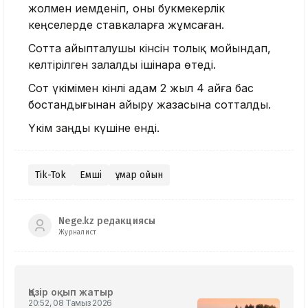
жолмен иемденіп, оны букмекерлік
кеңселерде ставкаларға жұмсаған.
Сотта айыпталушы кінәсін толық мойындап,
келтірілген залалды ішінара өтеді.
Сот үкімімен кінәлі адам 2 жыл 4 айға бас
бостандығынан айыру жазасына сотталды.
Үкім заңды күшіне енді.
Tik-Tok
Емші
Құмар ойын
Nege.kz редакциясы
Журналист
Қазір оқып жатыр
20:52, 08 Тамыз 2026