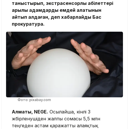
таныстырып, экстрасенсорлық қабілеттері
арқылы адамдарды емдей алатынын
айтып алдаған, деп хабарлайды Бас
прокуратура.
Фото: pixabay.com
Алматы, NEGE.
Осылайша, кінәлі 3
жәбірленушіден жалпы сомасы 5,5 млн
теңгеден астам қаражатты алаяқтық