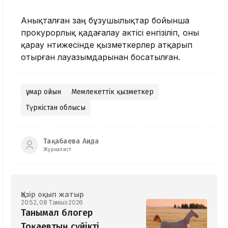
Анықталған заң бұзушылықтар бойынша
прокурорлық қадағалау актісі енгізіліп, оны
қарау нәтижесінде қызметкерлер атқарып
отырған лауазымдарынан босатылған.
Құмар ойын
Мемлекеттік қызметкер
Түркістан облысы
Тақабаева Аида
Журналист
Қазір оқып жатыр
20:52, 08 Тамыз 2026
Танымал блогер
Тоқаевтың сүйікті