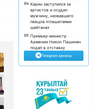
04
Карин заступился за
«Уахабист емеспін»: Бекболат
артистов и осудил
Тілеухан діни ұстанымына
мужчину, назвавшего
қатысты жауап берді
певцов «глашатаями
шайтана»
05
Премьер-министр
Армении Никол Пашинян
подал в отставку
Telegram арнасы