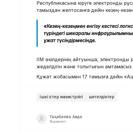
Республикасына кіруге электронды рұқса
тамыздан желтоқсанға дейін кезең-кезе
«Кезең-кезеңмен енгізу кестесі логис
түріндегі шекаралық инфрақұрылымның
құжат түсіндірмесінде.
ІІМ өкілдерінің айтуынша, электронды 
жеделдігін және толықтығын қамтамасыз 
Құжат жобасымен 17 тамызға дейін «А
Ішкі істер министрлігі
шетелдіктер
Тақабаева Аида
Журналист