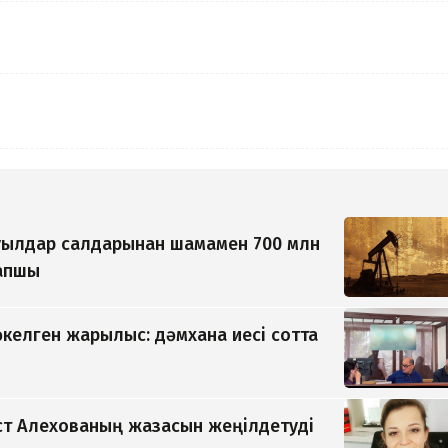
уылдар салдарынан шамамен 700 млн
рапшы
әкелген жарылыс: дәмхана иесі сотта
т Алехованың жазасын жеңілдетуді