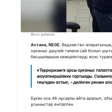
Фото: polisia.kz
Астана, NEGE.
Ведомство ақпаратынша,
қорғаныс деңгейі талапқа сай болып шық
басшыларына кемшіліктерді жою туралы 
«Терроризмге қарсы қорғаныс талапт
жауапкершілікке тартылды. Салынғ
теңгеден асты», – делінген ресми ақп
Бұған қоса 48 нұсқаулық қайта қаралып, 
ұсыныстар енгізілген.