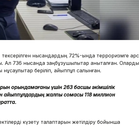
 тексерілген нысандардың 72%-ында терроризмге қар
ты. Ал 736 нысанда заңбұзушылықтар анықталған. Олард
нұсқаулықтар беріліп, айыппұл салынған.
арын орындамағаны үшін 263 басшы әкімшілік
ан айыппұлдардың жалпы сомасы 118 миллион
аратта.
объектілерді күзету талаптарын жетілдіру бойынша