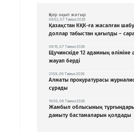
Қазір оқып жатыр
09:52, 07 Тамыз 2026
Қазақстан КҚК-ға жасалған шаб
доллар табыстан қағылды – са
09:15, 07 Тамыз 2026
Щучинскіде 12 адамның өліміне 
жауап берді
21:59, 06 Тамыз 2026
Алматы прокуратурасы журналис
сұрады
19:56, 06 Тамыз 2026
Жамбыл облысының тұрғындары
дамыту бастамаларын қолдады