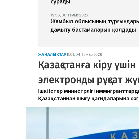
сұрады
19:56, 06 Тамыз 2026
Жамбыл облысының тұрғындары
дамыту бастамаларын қолдады
ЖАҢАЛЫҚТАР
11:01, 04 Тамыз 2026
Қазақстанға кіру үші
электронды рұқсат жү
Ішкі істер министрлігі иммигранттар
Қазақстаннан шығу қағидаларына өзгер