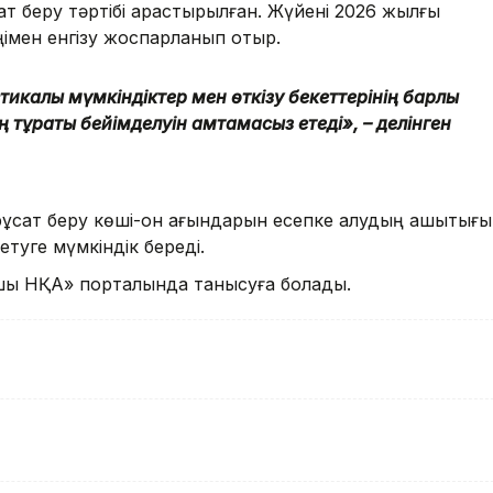
т беру тәртібі қарастырылған. Жүйені 2026 жылғы
ңімен енгізу жоспарланып отыр.
тикалық мүмкіндіктер мен өткізу бекеттерінің барлық
 тұрақты бейімделуін қамтамасыз етеді», – делінген
рұқсат беру көші-қон ағындарын есепке алудың ашықтығы
етуге мүмкіндік береді.
шық НҚА» порталында танысуға болады.