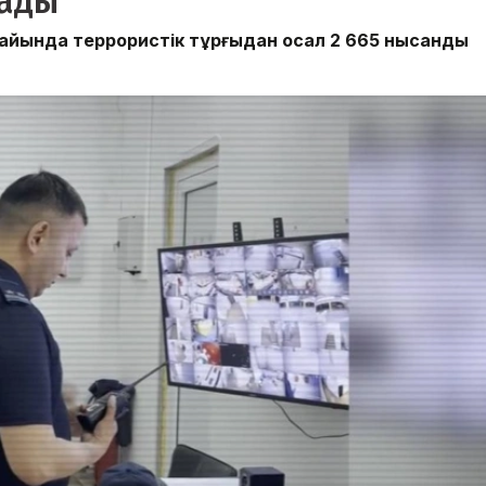
лады
с айында террористік тұрғыдан осал 2 665 нысанды