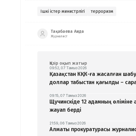
Ішкі істер министрлігі
терроризм
Тақабаева Аида
Журналист
Қазір оқып жатыр
09:52, 07 Тамыз 2026
Қазақстан КҚК-ға жасалған шаб
доллар табыстан қағылды – са
09:15, 07 Тамыз 2026
Щучинскіде 12 адамның өліміне 
жауап берді
21:59, 06 Тамыз 2026
Алматы прокуратурасы журналис