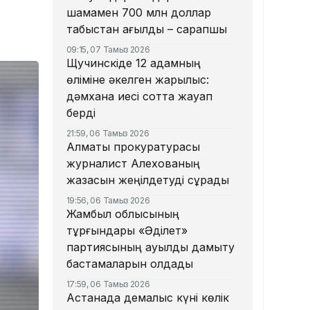
шамамен 700 млн доллар
табыстан қағылды – сарапшы
09:15, 07 Тамыз 2026
Щучинскіде 12 адамның
өліміне әкелген жарылыс:
дәмхана иесі сотта жауап
берді
21:59, 06 Тамыз 2026
Алматы прокуратурасы
журналист Алехованың
жазасын жеңілдетуді сұрады
19:56, 06 Тамыз 2026
Жамбыл облысының
тұрғындары «Әділет»
партиясының ауылды дамыту
бастамаларын қолдады
17:59, 06 Тамыз 2026
Астанада демалыс күні көлік