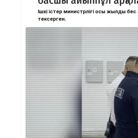
басшы айыппұл арқа
Ішкі істер министрлігі осы жылдың бе
тексерген.