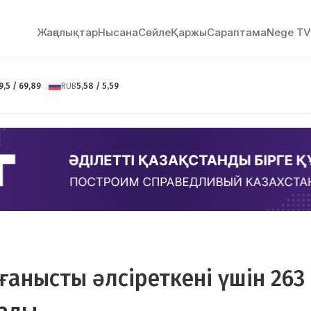
Жаңалықтар
Нысана
Сөйлe
Қаржы
Сараптама
Nege TV
9,5 / 69,89
RUB
5,58 / 5,59
рғанысты әлсіреткені үшін 263