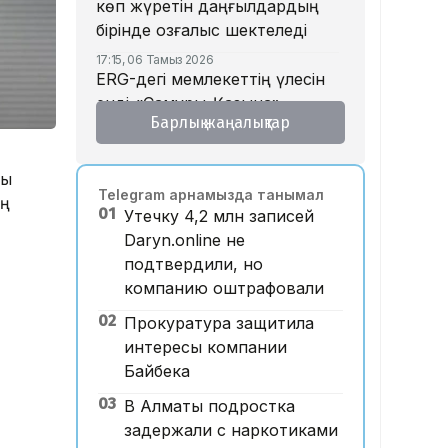
көп жүретін даңғылдардың
бірінде қозғалыс шектеледі
17:15, 06 Тамыз 2026
ERG-дегі мемлекеттің үлесін
енді «Самұрық-Қазына»
Барлық жаңалықтар
басқарады
17:13, 06 Тамыз 2026
Сарапшылар азаматтық қоғам
сы
Telegram арнамызда танымал
мен саяси партиялардың
ың
01
Утечку 4,2 млн записей
өзара іс-қимылын талқылады
Daryn.online не
16:35, 06 Тамыз 2026
подтвердили, но
Үлкен Алматы айналма
компанию оштрафовали
автожолымен жүру құны екі
есе қымбаттайды
02
Прокуратура защитила
интересы компании
16:32, 06 Тамыз 2026
Тойдағы тілек қандай болуы
Байбека
керек? Этнограф дәстүрдің
03
В Алматы подростка
мәнін түсіндірді
задержали с наркотиками
16:26, 06 Тамыз 2026