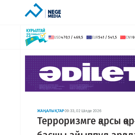
USD
470,1 / 469,5
EUR
541 / 541,5
CNY
6
ЖАҢАЛЫҚТАР
09:33, 02 Шілде 2026
Терроризмге қарсы қо