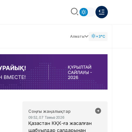
Алматы
+3°C
Соңғы жаңалықтар
09:52, 07 Тамыз 2026
Қазақстан КҚК-ға жасалған
шабуылдар салдарынан