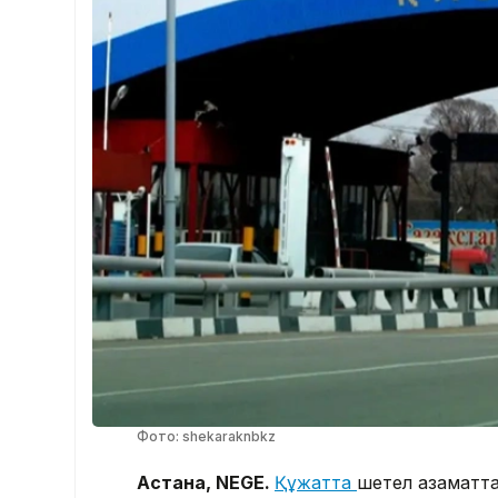
Фото: shekaraknbkz
Астана, NEGE.
Құжатта
шетел азаматта