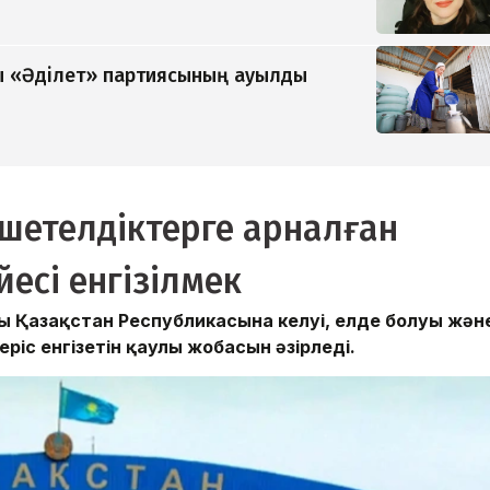
 «Әділет» партиясының ауылды
н шетелдіктерге арналған
йесі енгізілмек
дың Қазақстан Республикасына келуі, елде болуы жән
іс енгізетін қаулы жобасын әзірледі.