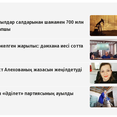
уылдар салдарынан шамамен 700 млн
рапшы
әкелген жарылыс: дәмхана иесі сотта
т Алехованың жазасын жеңілдетуді
 «Әділет» партиясының ауылды