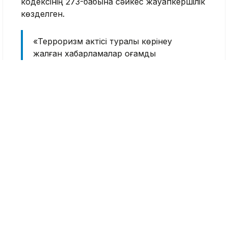
кодексінің 273-бабына сәйкес жауапкершілік
көзделген.
«Терроризм актісі туралы көрінеу
жалған хабарламалар қоғамдық
қауіпсіздікке қауіп төндіріп, жаппай
эвакуацияларға, мемлекеттік
органдардың, білім беру, медициналық
және басқа да әлеуметтік нысандардың
жұмысын тоқтатуға әкеледі, сондай-ақ
шұғыл қызметтердің елеулі күштері мен
құралдарын алаңдатады», – делінген ІІМ
хабарламасында.
Бұл қылмысты жасағаны үшін Қазақстан
заңнамасына сәйкес бас бостандығынан
айыруға дейінгі жаза қарастырылған.
Осыған байланысты полиция қызметкерлері: