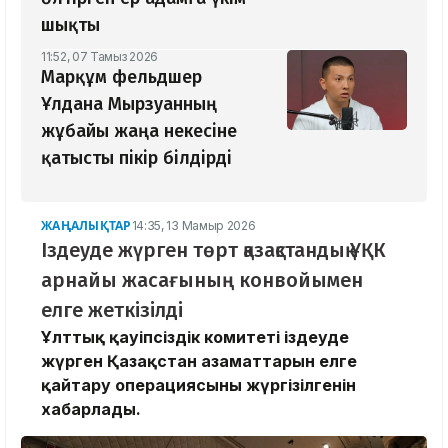
шықты
11:52, 07 Тамыз 2026
Марқұм фельдшер
Ұлдана Мырзуанның
жұбайы жаңа некесіне
қатысты пікір білдірді
ЖАҢАЛЫҚТАР
14:35, 13 Мамыр 2026
Іздеуде жүрген төрт қазақстандық ҰҚК
арнайы жасағының конвойымен
елге жеткізілді
Ұлттық қауіпсіздік комитеті іздеуде
жүрген Қазақстан азаматтарын елге
қайтару операциясының жүргізілгенін
хабарлады.