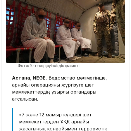
Фото: Ұлттық қауіпсіздік қызметі
Астана, NEGE.
Ведомство мәліметінше,
арнайы операцияны жүргізуге шет
мемлекеттердің құзырлы органдары
атсалысқан.
«7 және 12 мамыр күндері шет
мемлекеттерден ҰҚК арнайы
жасағының конвойымен террористік