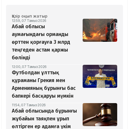
Қазір оқып жатыр
12:59, 07 Тамыз 2026
Абай облысы
аумағындағы орманды
өрттен қорғауға 3 млрд
теңгеден астам қаржы
бөлінді
12:00, 07 Тамыз 2026
Футболдан ұлттық
құраманы Грекия мен
Арменияның бұрынғы бас
бапкері басқаруы мүмкін
11:54, 07 Тамыз 2026
Абай облысында бұрынғы
жұбайын таяқпен ұрып
өлтірген ер адамға үкім