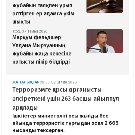
жұбайын таяқпен ұрып
өлтірген ер адамға үкім
шықты
11:52, 07 Тамыз 2026
Марқұм фельдшер
Ұлдана Мырзуанның
жұбайы жаңа некесіне
қатысты пікір білдірді
ЖАҢАЛЫҚТАР
09:33, 02 Шілде 2026
Терроризмге қарсы қорғанысты
әлсіреткені үшін 263 басшы айыппұл
арқалады
Ішкі істер министрлігі осы жылдың бес
айында террористік тұрғыдан осал 2 665
нысанды тексерген.