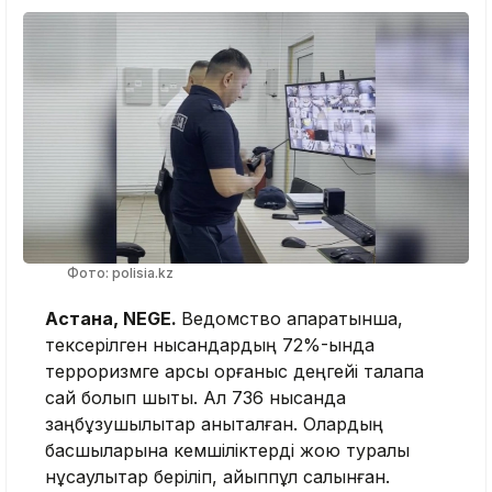
Фото: polisia.kz
Астана, NEGE.
Ведомство ақпаратынша,
тексерілген нысандардың 72%-ында
терроризмге қарсы қорғаныс деңгейі талапқа
сай болып шықты. Ал 736 нысанда
заңбұзушылықтар анықталған. Олардың
басшыларына кемшіліктерді жою туралы
нұсқаулықтар беріліп, айыппұл салынған.