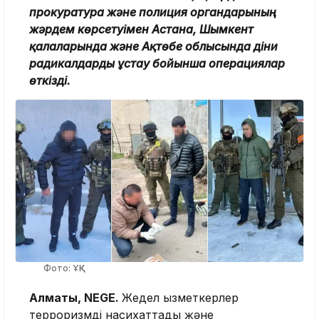
прокуратура және полиция органдарының
жәрдем көрсетуімен Астана, Шымкент
қалаларында және Ақтөбе облысында діни
радикалдарды ұстау бойынша операциялар
өткізді.
Фото: ҰҚК
Алматы, NEGE.
Жедел қызметкерлер
терроризмді насихаттады және