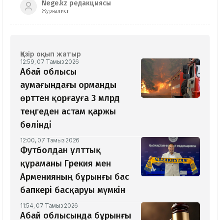
Nege.kz редакциясы
Журналист
Қазір оқып жатыр
12:59, 07 Тамыз 2026
Абай облысы
аумағындағы орманды
өрттен қорғауға 3 млрд
теңгеден астам қаржы
бөлінді
12:00, 07 Тамыз 2026
Футболдан ұлттық
құраманы Грекия мен
Арменияның бұрынғы бас
бапкері басқаруы мүмкін
11:54, 07 Тамыз 2026
Абай облысында бұрынғы