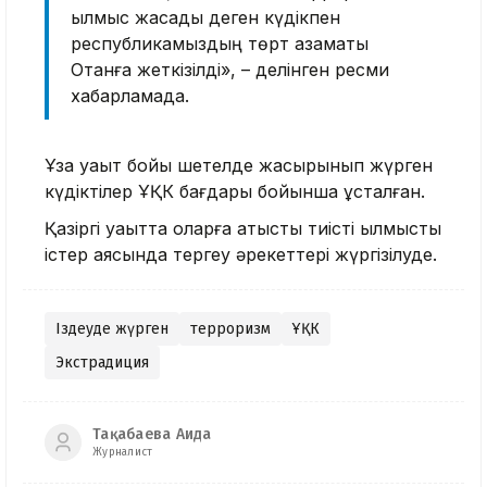
қылмыс жасады деген күдікпен
республикамыздың төрт азаматы
Отанға жеткізілді», – делінген ресми
хабарламада.
Ұзақ уақыт бойы шетелде жасырынып жүрген
күдіктілер ҰҚК бағдары бойынша ұсталған.
Қазіргі уақытта оларға қатысты тиісті қылмыстық
істер аясында тергеу әрекеттері жүргізілуде.
Іздеуде жүрген
терроризм
ҰҚК
Экстрадиция
Тақабаева Аида
Журналист