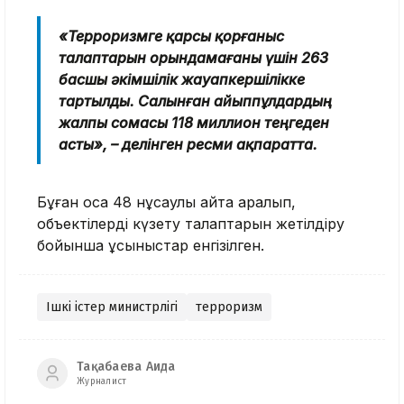
«Терроризмге қарсы қорғаныс
талаптарын орындамағаны үшін 263
басшы әкімшілік жауапкершілікке
тартылды. Салынған айыппұлдардың
жалпы сомасы 118 миллион теңгеден
асты», – делінген ресми ақпаратта.
Бұған қоса 48 нұсқаулық қайта қаралып,
объектілерді күзету талаптарын жетілдіру
бойынша ұсыныстар енгізілген.
Ішкі істер министрлігі
терроризм
Тақабаева Аида
Журналист