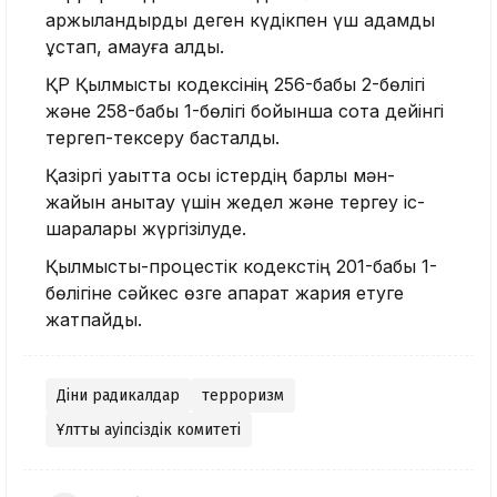
қаржыландырды деген күдікпен үш адамды
ұстап, қамауға алды.
ҚР Қылмыстық кодексінің 256-бабы 2-бөлігі
және 258-бабы 1-бөлігі бойынша сотқа дейінгі
тергеп-тексеру басталды.
Қазіргі уақытта осы істердің барлық мән-
жайын анықтау үшін жедел және тергеу іс-
шаралары жүргізілуде.
Қылмыстық-процестік кодекстің 201-бабы 1-
бөлігіне сәйкес өзге ақпарат жария етуге
жатпайды.
Діни радикалдар
терроризм
Ұлттық қауіпсіздік комитеті