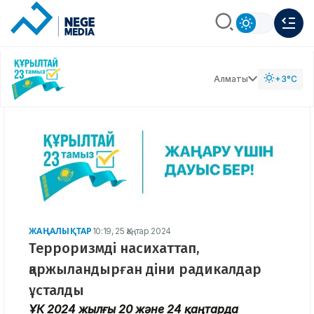
Алматы
+3°C
ЖАҢАЛЫҚТАР
10:19, 25 Қаңтар 2024
Терроризмді насихаттап,
қаржыландырған діни радикалдар
ұсталды
ҰҚК 2024 жылғы 20 және 24 қаңтарда