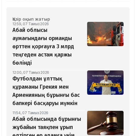
Қазір оқып жатыр
12:59, 07 Тамыз 2026
Абай облысы
аумағындағы орманды
өрттен қорғауға 3 млрд
теңгеден астам қаржы
бөлінді
12:00, 07 Тамыз 2026
Футболдан ұлттық
құраманы Грекия мен
Арменияның бұрынғы бас
бапкері басқаруы мүмкін
11:54, 07 Тамыз 2026
Абай облысында бұрынғы
жұбайын таяқпен ұрып
өлтірген ер адамға үкім