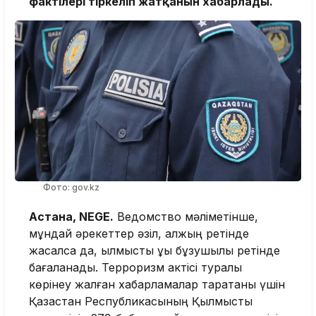
фактілері тіркеліп жатқанын хабарлады.
Фото: gov.kz
Астана, NEGE.
Ведомство мәліметінше,
мұндай әрекеттер әзіл, қалжың ретінде
жасалса да, қылмыстық құқық бұзушылық ретінде
бағаланады. Терроризм актісі туралы
көрінеу жалған хабарламалар таратқаны үшін
Қазақстан Республикасының Қылмыстық