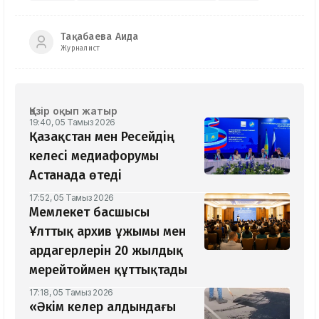
Тақабаева Аида
Журналист
Қазір оқып жатыр
19:40, 05 Тамыз 2026
Қазақстан мен Ресейдің
келесі медиафорумы
Астанада өтеді
17:52, 05 Тамыз 2026
Мемлекет басшысы
Ұлттық архив ұжымы мен
ардагерлерін 20 жылдық
мерейтоймен құттықтады
17:18, 05 Тамыз 2026
«Әкім келер алдындағы