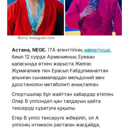
Фото: Instagram.com
Астана, NEGE.
ITA агенттігінің
мәліметінше
,
биыл 12 сәуірде Арменияның Ереван
қаласында өткен жарыста Жалғас
Жұмағалиев пен Ерасыл Ғабдулманаптан
алынған сынамалардан мельдоний мен
дростанолон метаболиті анықталған.
Спортшылар бұл жайттан хабардар етілген.
Олар B үлгісіндегі қан талдауын қайта
тексеруді сұратуға құқылы.
Егер B үлгісі тексеруге жіберіліп, ол A
үлгісінің нәтижесін растаған жағдайда,