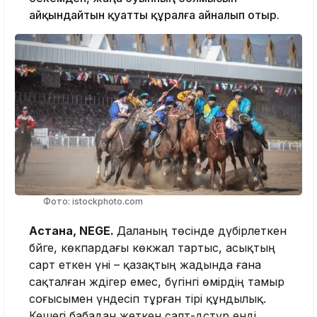
айқындайтын қуатты құралға айналып отыр.
Фото: istockphoto.com
Астана, NEGE.
Даланың төсінде дүбірлеткен
бәйге, көкпардағы көкжал тартыс, асықтың
сарт еткен үні – қазақтың жадында ғана
сақталған жәдігер емес, бүгінгі өмірдің тамыр
соғысымен үндесіп тұрған тірі құндылық.
Кешегі бабадан жеткен салт-дәстүр енді