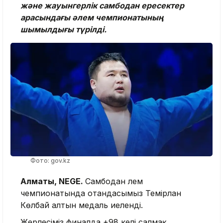
және жауынгерлік самбодан ересектер
арасындағы әлем чемпионатының
шымылдығы түрілді.
Фото: gov.kz
Алматы, NEGE.
Са
мбодан әлем
чемпионатында отандасымыз Темірлан
Көлбай алтын медаль иеленді.
Жерлесіміз финалда +98 келі салмақ