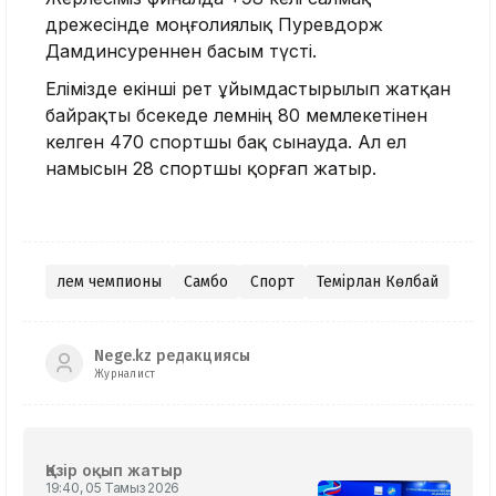
дәрежесінде моңғолиялық Пуревдорж
Дамдинсуреннен басым түсті.
Елімізде екінші рет ұйымдастырылып жатқан
байрақты бәсекеде әлемнің 80 мемлекетінен
келген 470 спортшы бақ сынауда. Ал ел
намысын 28 спортшы қорғап жатыр.
⠀
Әлем чемпионы
Самбо
Спорт
Темірлан Көлбай
Nege.kz редакциясы
Журналист
Қазір оқып жатыр
19:40, 05 Тамыз 2026