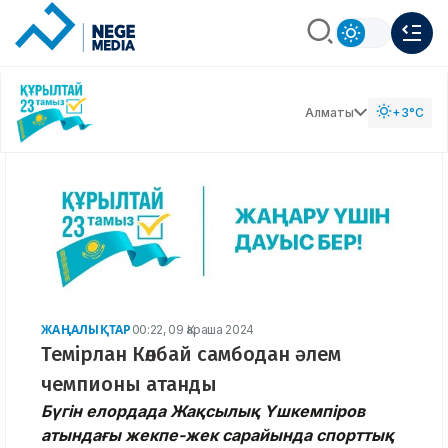
Алматы
+3°C
ЖАҢАЛЫҚТАР
00:22, 09 Қараша 2024
Темірлан Көлбай самбодан әлем
чемпионы атанды
Бүгін елордада Жақсылық Үшкемпіров
атындағы жекпе-жек сарайында спорттық