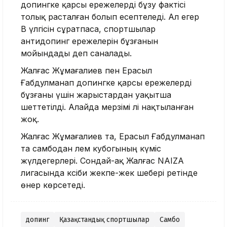
допингке қарсы ережелерді бұзу фактісі
толық расталған болып есептеледі. Ал егер
B үлгісін сұратпаса, спортшылар
антидопинг ережелерін бұзғанын
мойындады деп саналады.
Жалғас Жұмағалиев пен Ерасыл
Ғабдулманап допингке қарсы ережелерді
бұзғаны үшін жарыстардан уақытша
шеттетілді. Алайда мерзімі әлі нақтыланған
жоқ.
Жалғас Жұмағалиев та, Ерасыл Ғабдулманап
та самбодан әлем кубогының күміс
жүлдегерлері. Сондай-ақ Жалғас NAIZA
лигасында кәсіби жекпе-жек шебері ретінде
өнер көрсетеді.
допинг
Қазақстандық спортшылар
Самбо