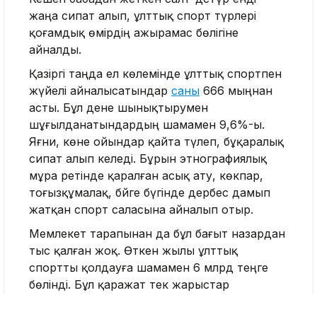
жаңа сипат алып, ұлттық спорт түрлері
қоғамдық өмірдің ажырамас бөлігіне
айналды.
Қазіргі таңда ел көлемінде ұлттық спортпен
жүйелі айналысатындар
саны
666 мыңнан
асты. Бұл дене шынықтырумен
шұғылданатындардың шамамен 9,6%-ы.
Яғни, көне ойындар қайта түлеп, бұқаралық
сипат алып келеді. Бұрын этнографиялық
мұра ретінде қаралған асық ату, көкпар,
тоғызқұмалақ, бәйге бүгінде дербес дамып
жатқан спорт саласына айналып отыр.
Мемлекет тарапынан да бұл бағыт назардан
тыс қалған жоқ. Өткен жылы ұлттық
спортты қолдауға шамамен 6 млрд теңге
бөлінді. Бұл қаражат тек жарыстар
ұйымдастыруға емес, ауыл мен қала