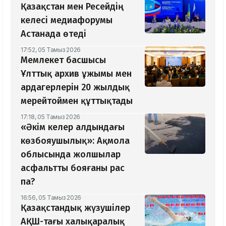
Қазақстан мен Ресейдің
келесі медиафорумы
Астанада өтеді
17:52, 05 Тамыз 2026
Мемлекет басшысы
Ұлттық архив ұжымы мен
ардагерлерін 20 жылдық
мерейтоймен құттықтады
17:18, 05 Тамыз 2026
«Әкім келер алдындағы
көзбояушылық»: Ақмола
облысында жолшылар
асфальтты бояғаны рас
па?
16:56, 05 Тамыз 2026
Қазақстандық жүзушілер
АҚШ-тағы халықаралық