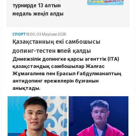
турнирде 13 алтын
медаль жеңіп алды
СПОРТ
18:00, 03 Маусым 2026
Қазақстанның екі самбошысы
допинг-тестен өтпей қалды
Дүниежүзілік допингке қарсы агенттік (ITA)
қазақстандық самбошылар Жалғас
Жұмағалиев пен Ерасыл Ғабдулманаптың
антидопинг ережелерін бұзғанын
анықтады.