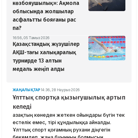
көзбояушылық»: Ақмола
облысында жолшылар
асфальтты бояғаны рас
па?
16:56, 05 Тамыз 2026
Қазақстандық жүзушілер
АҚШ-тағы халықаралық
турнирде 13 алтын
медаль жеңіп алды
ЖАҢАЛЫҚТАР
14:36, 28 Наурыз 2026
Ұлттық спортқа қызығушылық артып
келеді
Қазақтың көнеден жеткен ойындары бүгін тек
естелік емес, тірі құндылыққа айналды.
Ұлттық спорт қоғамның рухани діңгегін
бекемдеп, жаңа буынның болмысын