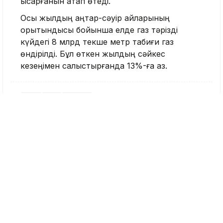
қысқарғанын атап өтеді.
Осы жылдың қаңтар-сәуір айларының
қорытындысы бойынша елде газ тәрізді
күйдегі 8 млрд текше метр табиғи газ
өндірілді. Бұл өткен жылдың сәйкес
кезеңімен салыстырғанда 13%-ға аз.
Баға
Газ
Тариф
Тақабаева Аида
Журналист
Қазір оқып жатыр
20:52, 08 Тамыз 2026
Танымал блогер
Тоқаевтың сүйікті