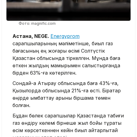
Фото: magnific.com
Астана, NEGE.
Energyprom
сарапшыларының мәліметінше, биыл газ
бағасының ең жоғары өсімі Солтүстік
Қазақстан облысында тіркелген. Мұнда баға
өткен жылдың мамырымен салыстырғанда
бірден 63%-ға көтерілген.
Сондай-ақ Атырау облысында баға 43%-ға,
Қызылорда облысында 21%-ға өсті. Бірқатар
өңірде қымбаттау қарқыны біршама төмен
болған.
Бұдан бөлек сарапшылар Қазақстанда табиғи
газ өндіру көлемі бірнеше жыл бойы тұрақты
өсім көрсеткеннен кейін биыл айтарлықтай