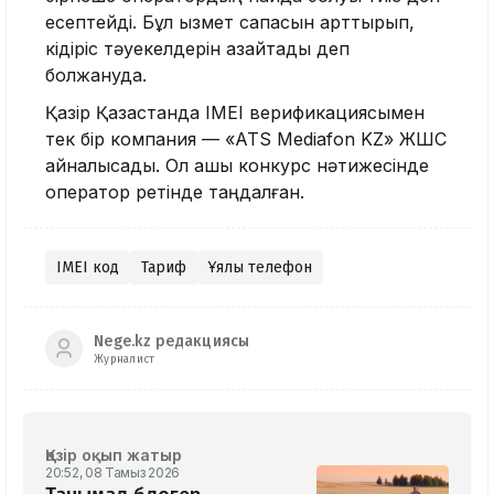
есептейді. Бұл қызмет сапасын арттырып,
кідіріс тәуекелдерін азайтады деп
болжануда.
Қазір Қазақстанда IMEI верификациясымен
тек бір компания — «ATS Mediafon KZ» ЖШС
айналысады. Ол ашық конкурс нәтижесінде
оператор ретінде таңдалған.
IMEI код
Тариф
Ұялы телефон
Nege.kz редакциясы
Журналист
Қазір оқып жатыр
20:52, 08 Тамыз 2026