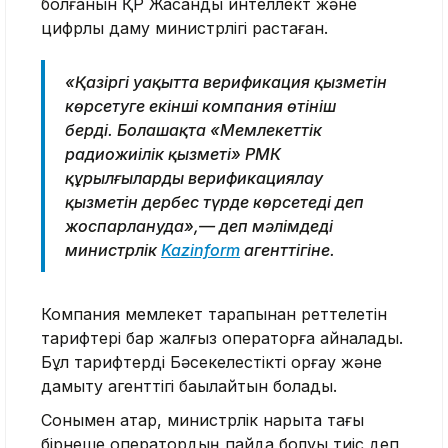
болғанын ҚР Жасанды интеллект және
цифрлық даму министрлігі растаған.
«Қазіргі уақытта верификация қызметін
көрсетуге екінші компания өтініш
берді. Болашақта «Мемлекеттік
радиожиілік қызметі» РМК
құрылғыларды верификациялау
қызметін дербес түрде көрсетеді деп
жоспарлануда»,— деп мәлімдеді
министрлік
Kazinform
агенттігіне.
Компания мемлекет тарапынан реттелетін
тарифтері бар жалғыз операторға айналады.
Бұл тарифтерді Бәсекелестікті қорғау және
дамыту агенттігі бақылайтын болады.
Сонымен қатар, министрлік нарықта тағы
бірнеше оператордың пайда болуы тиіс деп