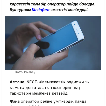
көрсететін тағы бір оператор пайда болады.
Бұл туралы
Kazinform
агенттігі мәлімдеді.
Фото: Pixabay
Астана, NEGE.
«Мемлекеттік радиожиілік
қызметі» деп аталатын кәсіпорынның
тарифтерін мемлекет реттейді.
Жаңа оператор рөліне үміткердің пайда