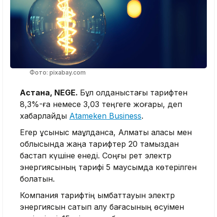
Фото: pixabay.com
Астана, NEGE.
Бұл қолданыстағы тарифтен
8,3%-ға немесе 3,03 теңгеге жоғары, деп
хабарлайды
Atameken Business
.
Егер ұсыныс мақұлданса, Алматы қаласы мен
облысында жаңа тарифтер 20 тамыздан
бастап күшіне енеді. Соңғы рет электр
энергиясының тарифі 5 маусымда көтерілген
болатын.
Компания тарифтің қымбаттауын электр
энергиясын сатып алу бағасының өсуімен