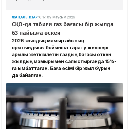
ЖАҢАЛЫҚТАР
16:17, 09 Маусым 2026
СҚО-да табиғи газ бағасы бір жылда
63 пайызға өскен
2026 жылдың мамыр айының
қорытындысы бойынша тарату желілері
арқылы жеткізілетін газдың бағасы өткен
жылдың мамырымен салыстырғанда 15%-
ға қымбаттаған. Баға өсімі бір жыл бұрын
да байқалған.