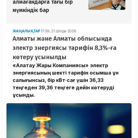
алмағандарға тағы бір
мүмкіндік бар
ЖАҢАЛЫҚТАР
17:59, 21 Шілде 2026
Алматы және Алматы облысында
электр энергиясы тарифін 8,3%-ға
көтеру ұсынылды
«Алатау Жарық Компаниясы» электр
энергиясының шекті тарифін қосымша құн
салығынсыз, бір кВт·сағ үшін 36,33
теңгеден 39,36 теңгеге дейін көтеруді
ұсынды.