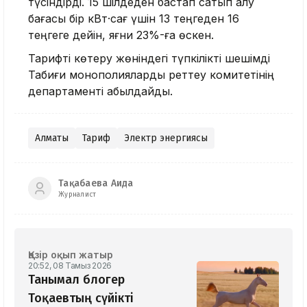
түсіндірді. 15 шілдеден бастап сатып алу
бағасы бір кВт·сағ үшін 13 теңгеден 16
теңгеге дейін, яғни 23%-ға өскен.
Тарифті көтеру жөніндегі түпкілікті шешімді
Табиғи монополияларды реттеу комитетінің
департаменті қабылдайды.
Алматы
Тариф
Электр энергиясы
Тақабаева Аида
Журналист
Қазір оқып жатыр
20:52, 08 Тамыз 2026
Танымал блогер
Тоқаевтың сүйікті