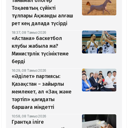
Танымал блогер
Тоқаевтың сүйікті
тұлпары Ақжанды алғаш
рет кең далада түсірді
18:37, 08 Тамыз 2026
«Астана» баскетбол
клубы жабыла ма?
Министрлік түсініктеме
берді
16:29, 08 Тамыз 2026
«Әділет» партиясы:
Қазақстан – зайырлы
мемлекет, ал «Заң және
тәртіп» қағидаты
баршаға міндетті
10:58, 08 Тамыз 2026
Грантқа іліге