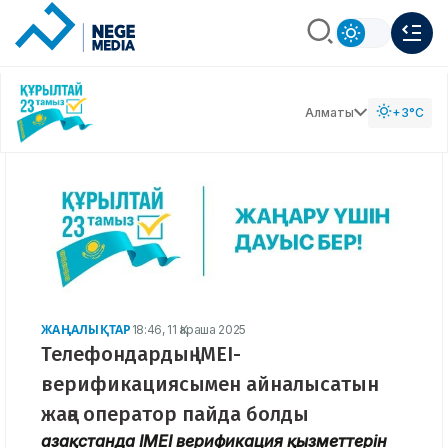
Алматы
+3°C
ЖАҢАЛЫҚТАР
18:46, 11 Қараша 2025
Телефондардың IMEI-
верификациясымен айналысатын
жаңа оператор пайда болды
Қазақстанда IMEI верификация қызметтерін