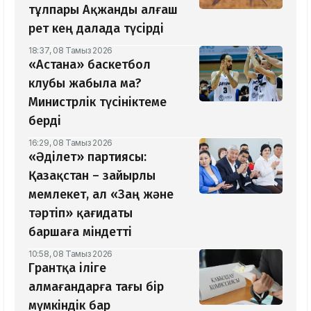
тұлпары Ақжанды алғаш
рет кең далада түсірді
18:37, 08 Тамыз 2026
«Астана» баскетбол
клубы жабыла ма?
Министрлік түсініктеме
берді
16:29, 08 Тамыз 2026
«Әділет» партиясы:
Қазақстан – зайырлы
мемлекет, ал «Заң және
тәртіп» қағидаты
баршаға міндетті
10:58, 08 Тамыз 2026
Грантқа іліге
алмағандарға тағы бір
мүмкіндік бар