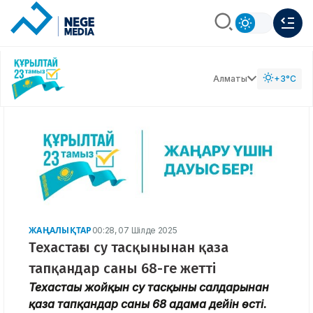
Алматы
+3°C
ЖАҢАЛЫҚТАР
00:28, 07 Шілде 2025
Техастағы су тасқынынан қаза
тапқандар саны 68-ге жетті
Техастағы жойқын су тасқыны салдарынан
қаза тапқандар саны 68 адамға дейін өсті.