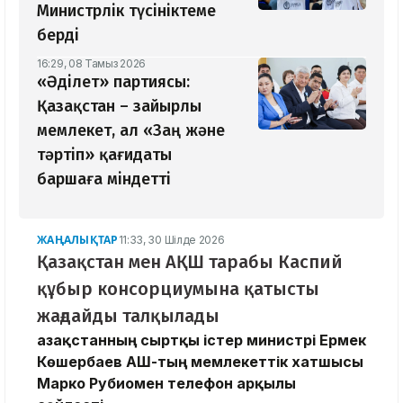
Министрлік түсініктеме
берді
16:29, 08 Тамыз 2026
«Әділет» партиясы:
Қазақстан – зайырлы
мемлекет, ал «Заң және
тәртіп» қағидаты
баршаға міндетті
ЖАҢАЛЫҚТАР
11:33, 30 Шілде 2026
Қазақстан мен АҚШ тарабы Каспий
құбыр консорциумына қатысты
жағдайды талқылады
Қазақстанның сыртқы істер министрі Ермек
Көшербаев АҚШ-тың мемлекеттік хатшысы
Марко Рубиомен телефон арқылы