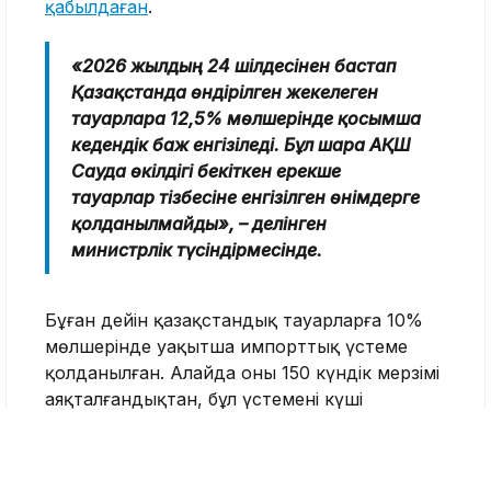
қабылдаған
.
«2026 жылдың 24 шілдесінен бастап
Қазақстанда өндірілген жекелеген
тауарларға 12,5% мөлшерінде қосымша
кедендік баж енгізіледі. Бұл шара АҚШ
Сауда өкілдігі бекіткен ерекше
тауарлар тізбесіне енгізілген өнімдерге
қолданылмайды», – делінген
министрлік түсіндірмесінде.
Бұған дейін қазақстандық тауарларға 10%
мөлшерінде уақытша импорттық үстеме
қолданылған. Алайда оның 150 күндік мерзімі
аяқталғандықтан, бұл үстеменің күші
жойылды. Яғни бұрынғы 10% жаңа 12,5% баж
салығына қосылмайды.