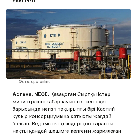
сөйлесті.
Фото: cpc-online
Астана, NEGE.
Қазақстан Сыртқы істер
министрлігінің хабарлауынша, келіссөз
барысында негізгі тақырыптың бірі Каспий
құбыр консорциумына қатысты жағдай
болған. Ведомство өкілдері қос тараптың
нақты қандай шешімге келгенін жариялаған