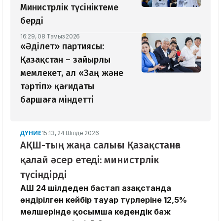
Министрлік түсініктеме
берді
16:29, 08 Тамыз 2026
«Әділет» партиясы:
Қазақстан – зайырлы
мемлекет, ал «Заң және
тәртіп» қағидаты
баршаға міндетті
ДҮНИЕ
15:13, 24 Шілде 2026
АҚШ-тың жаңа салығы Қазақстанға
қалай әсер етеді: министрлік
түсіндірді
АҚШ 24 шілдеден бастап Қазақстанда
өндірілген кейбір тауар түрлеріне 12,5%
мөлшерінде қосымша кедендік баж