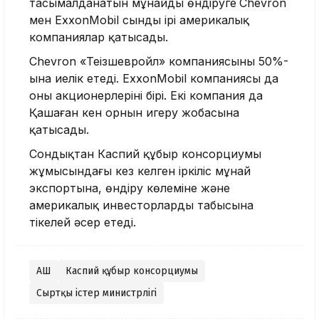
тасымалданатын мұнайды өндіруге
Chevron
мен ExxonMobil сынды ірі америкалық
компаниялар қатысады.
Chevron «Теңізшевройл» компаниясының 50%-
ына иелік етеді. ExxonMobil компаниясы да
оның акционерлерінің бірі. Екі компания да
Қашаған кен орнын игеру жобасына
қатысады.
Сондықтан Каспий құбыр консорциумы
жұмысындағы кез келген іркіліс мұнай
экспортына, өндіру көлеміне және
америкалық инвесторлардың табысына
тікелей әсер етеді.
АҚШ
Каспий құбыр консорциумы
Сыртқы істер министрлігі