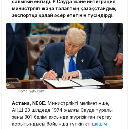
салығын енгізді. ҚР Сауда және интеграция
министрлігі жаңа талаптың қазақстандық
экспортқа қалай әсер ететінін түсіндірді.
Фото: wjtv.com
Астана, NEGE.
Министрліктің мәліметінше,
АҚШ 23 шілдеде 1974 жылғы Сауда туралы
заңның 301-бөлімі аясында жүргізілген тергеу
қорытындысы бойынша түпкілікті
шешім