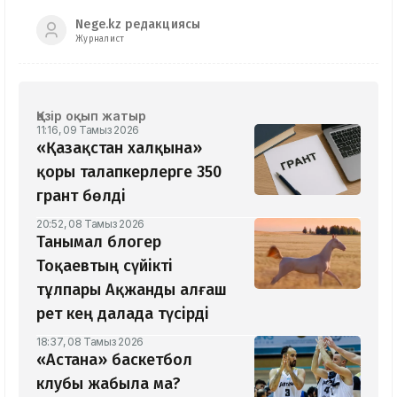
Nege.kz редакциясы
Журналист
Қазір оқып жатыр
11:16, 09 Тамыз 2026
«Қазақстан халқына»
қоры талапкерлерге 350
грант бөлді
20:52, 08 Тамыз 2026
Танымал блогер
Тоқаевтың сүйікті
тұлпары Ақжанды алғаш
рет кең далада түсірді
18:37, 08 Тамыз 2026
«Астана» баскетбол
клубы жабыла ма?