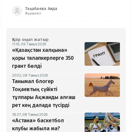
Тақабаева Аида
Журналист
Қазір оқып жатыр
11:16, 09 Тамыз 2026
«Қазақстан халқына»
қоры талапкерлерге 350
грант бөлді
20:52, 08 Тамыз 2026
Танымал блогер
Тоқаевтың сүйікті
тұлпары Ақжанды алғаш
рет кең далада түсірді
18:37, 08 Тамыз 2026
«Астана» баскетбол
клубы жабыла ма?