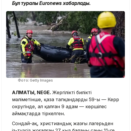
Бұл туралы Euronews хабарлады.
Фото: Getty Images
АЛМАТЫ, NEGE.
Жергілікті биліктің
мәліметінше, қаза тапқандардың 59-ы — Керр
округінде, ал қалған 9 адам — көршілес
аймақтарда тіркелген.
Сондай-ақ, христиандық жазғы лагерьден
із-түзсіз жоғалған 27 қыз баланың саны 11-ге