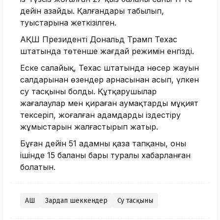
дейін азайды. Қалғандары табылып,
туыстарына жеткізілген.
АҚШ Президенті Дональд Трамп Техас
штатында төтенше жағдай режимін енгізді.
Еске салайық, Техас штатында нөсер жауын
салдарынан өзендер арнасынан асып, үлкен
су тасқыны болды. Құтқарушылар
жағалаулар мен қираған аумақтарды мұқият
тексеріп, жоғалған адамдарды іздестіру
жұмыстарын жалғастырып жатыр.
Бұған дейін 51 адамның қаза тапқаны, оның
ішінде 15 баланың бары туралы хабарланған
болатын.
АҚШ
Зардап шеккендер
Су тасқыны