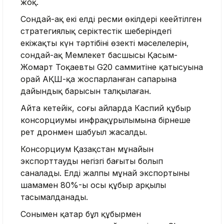
жоқ.
Сондай-ақ екі елдің ресми өкілдері кеңейтілген
стратегиялық серіктестік шеңберіндегі
екіжақты күн тәртібінің өзекті мәселелерін,
сондай-ақ Мемлекет басшысы Қасым-
Жомарт Тоқаевтың G20 саммитіне қатысуына
орай АҚШ-қа жоспарланған сапарына
дайындық барысын талқылаған.
Айта кетейік, соңғы айларда Каспий құбыр
консорциумы инфрақұрылымына бірнеше
рет дронмен шабуыл жасалды.
Консорциум Қазақстан мұнайын
экспорттаудың негізгі бағыты болып
саналады. Елдің жалпы мұнай экспортының
шамамен 80%-ы осы құбыр арқылы
тасымалданады.
Сонымен қатар бұл құбырмен