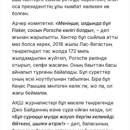
қоса президенттің ұлы «қымбат көлікке» ие
болған.
Арчер комитетке: «
Меніңше, алдында бұл
Fisker, сосын Porsche көлігі болды
», – деп
ағынан жарылыпты. Хантер бұл сыйлыққа қатты
мәз болса керек, 2018 жылы Лас-Вегастың
төңірегіндегі тас жолда 172 миль
жылдамдықпен жүйткіп, Porsche рөлінде
отырып, селфи жасаған. Оның бақыттан басы
айналып тұрғаны байқалады. Бұл суреттер
оның ескі ноутбугынан табылған. Бірақ бұл
Кеңес Рақышев мінгізген көлік пе, жоқ па, ол
жағы беймәлім.
АҚШ журналистері бұл мәселе төңірегенде
Джо Байденнің өзіне сұрақ қойған кезде, ол:
«
Бұл сұраққа мүлде жауап бергім келмейді.
Өйткені, шылғи өтірік!
» – деп, баласының