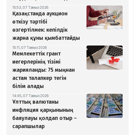
15:53, 07 Тамыз 2026
Қазақстанда аукцион
өткізу тәртібі
өзгертілмек: кепілдік
жарна құны қымбаттайды
15:11, 07 Тамыз 2026
Мемлекеттік грант
иегерлерінің тізімі
жарияланды: 75 мыңнан
астам талапкер тегін
білім алады
14:45, 07 Тамыз 2026
Ұлттық валютаны
инфляция қарқынының
баяулауы қолдап отыр –
сарапшылар