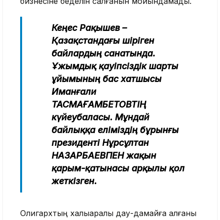
бизнесіне беделін салғанын мойындамады.
Кеңес Рақышев –
Қазақстандағы шіріген
байлардың санатында.
Ұжымдық қауіпсіздік шарты
ұйымының бас хатшысы
Иманғали
ТАСМАҒАМБЕТОВТІҢ
күйеубаласы. Мұндай
байлыққа еліміздің бұрынғы
президенті Нұрсұлтан
НАЗАРБАЕВПЕН жақын
қарым-қатынасы арқылы қол
жеткізген.
Олигархтың халықаралық дау-дамайға қалғаны