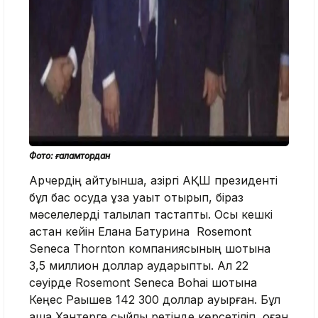
Фото: ғаламтордан
Арчердің айтуынша, қазіргі АҚШ президенті
бұл бас қосуда ұзақ уақыт отырып, біраз
мәселелерді талқылап тастапты. Осы кешкі
астан кейін Елана Батурина Rosemont
Seneca Thornton компаниясының шотына
3,5 миллион доллар аударыпты. Ал 22
сәуірде Rosemont Seneca Bohai шотына
Кеңес Рақышев 142 300 доллар ауырған. Бұл
ақша Хантерге сыйлық ретінде көрсетіліп, оған