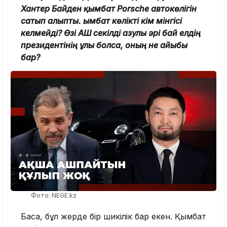
Хантер Байден қымбат Porsche автокөлігін
сатып алыпты. Қымбат көлікті кім мінгісі
келмейді? Өзі АҚШ секілді азулы әрі бай елдің
президентінің ұлы болса, оның не айыбы
бар?
Фото: NEGE.kz
Бақсақ, бұл жерде бір шикілік бар екен. Қымбат