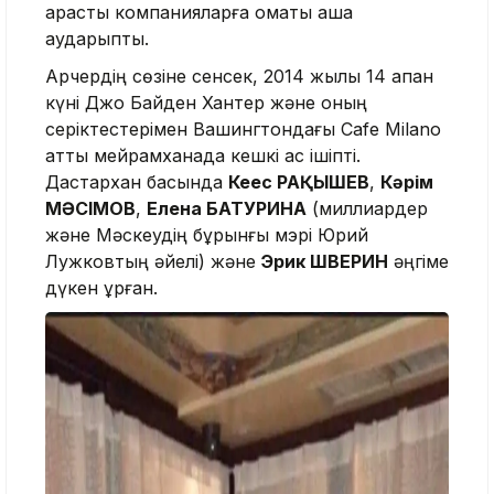
қарасты компанияларға қомақты ақша
аударыпты.
Арчердің сөзіне сенсек, 2014 жылы 14 ақпан
күні Джо Байден Хантер және оның
серіктестерімен Вашингтондағы Cafe Milano
атты мейрамханада кешкі ас ішіпті.
Дастархан басында
Кеңес РАҚЫШЕВ
,
Кәрім
МӘСІМОВ
,
Елена БАТУРИНА
(миллиардер
және Мәскеудің бұрынғы мэрі Юрий
Лужковтың әйелі) және
Эрик ШВЕРИН
әңгіме
дүкен құрған.