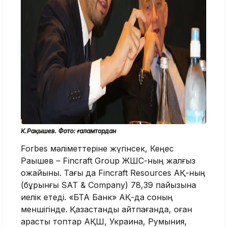
К.Рақышев. Фото: ғаламтордан
Forbes мәліметтеріне жүгінсек, Кеңес
Рақышев – Fincraft Group ЖШС-ның жалғыз
қожайыны. Тағы да Fincraft Resources АҚ-ның
(бұрынғы SAT & Company) 78,39 пайызына
иелік етеді. «БТА Банк» АҚ-да соның
меншігінде. Қазақстанды айтпағанда, оған
қарасты топтар АҚШ, Украина, Румыния,