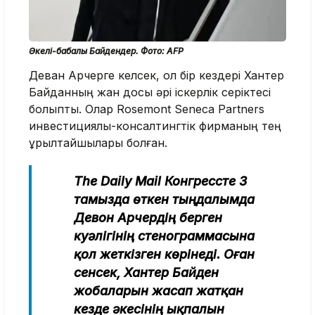
Әкелі-бабалы Байдендер. Фото: AFP
Деван Арчерге келсек, ол бір кездері Хантер
Байданның жан досы әрі іскерлік серіктесі
болыпты. Олар Rosemont Seneca Partners
инвестициялық-консалтингтік фирманың тең
құрылтайшылары болған.
The Daily Mail Конгрессте 3
тамызда өткен тыңдалымда
Девон Арчердің берген
куәлігінің стенограммасына
қол жеткізген көрінеді. Оған
сенсек, Хантер Байден
жобаларын жасап жатқан
кезде әкесінің ықпалын