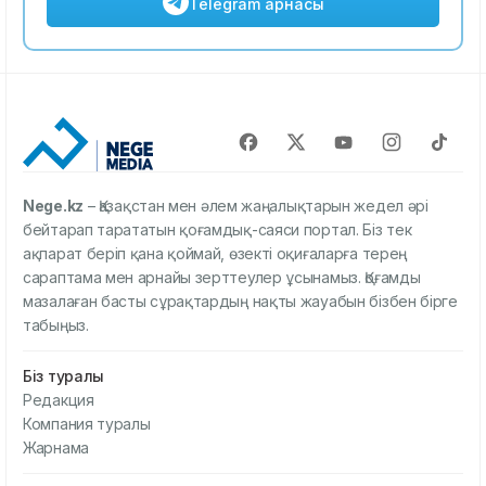
Telegram арнасы
Nege.kz
– Қазақстан мен әлем жаңалықтарын жедел әрі
бейтарап тарататын қоғамдық-саяси портал. Біз тек
ақпарат беріп қана қоймай, өзекті оқиғаларға терең
сараптама мен арнайы зерттеулер ұсынамыз. Қоғамды
мазалаған басты сұрақтардың нақты жауабын бізбен бірге
табыңыз.
Біз туралы
Редакция
Компания туралы
Жарнама