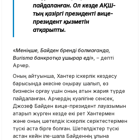
пайдаланған. Ол кезде АҚШ-
тың қазіргі президенті вице-
президент қызметін
атқарыпты.
«
Меніңше, Байден бренді болмағанда,
Burisma банкротқа ұшырар еді
», – депті
Арчер.
Оның айтуынша, Хантер іскерлік кездесу
барысында әкесіне қоңырау шалып, өз
бизнесін қорғау үшін оның атын жария түрде
пайдаланған. Арчердің куәлігіне сенсек,
Джозеф Байден вице-президент лауазымын
атқарып жүрген кезде екі рет Хантермен
және оның шетелдік іскерлік серіктестерімен
түскі аста бірге болған. Шетелдіктер түскі
астан кейін іле-шала Байденнің ұлына