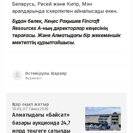
Беларусь, Ресей және Кипр, Мэн
аралдарында іскерлікпен айналысады екен.
Бұдан бөлек, Кеңес Рақышев Fincraft
Resources АҚ-ның директорлар кеңесінің
төрағасы. Және Алматыдағы бір жекеменшік
мектептің құрылтайшысы.
Өстемірұлы Шадияр
Журналист
Қазір оқып жатыр
16:49, 07 Тамыз 2026
Алматыдағы «Байсат»
базары аукционда 24,7
млрд теңгеге сатылды