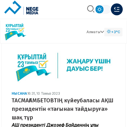
Алматы
+3°C
НЫСАНА
16:31, 10 Тамыз 2023
ТАСМАҒАМБЕТОВТІҢ күйеубаласы АҚШ
президентін «тағынан тайдыруға»
шақ тұр
АҚШ президенті Джозеф Байденнің ұлы