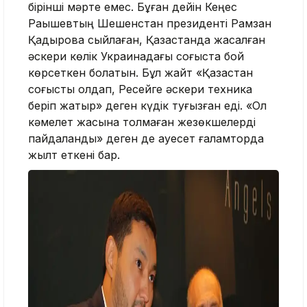
бірінші мәрте емес. Бұған дейін Кеңес
Рақышевтың Шешенстан президенті Рамзан
Қадыровқа сыйлаған, Қазақстанда жасалған
әскери көлік Украинадағы соғыста бой
көрсеткен болатын. Бұл жайт «Қазақстан
соғысты қолдап, Ресейге әскери техника
беріп жатыр» деген күдік туғызған еді. «Ол
кәмелет жасына толмаған жезөкшелерді
пайдаланды» деген де қауесет ғаламторда
жылт еткені бар.