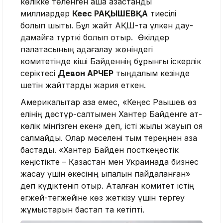
көлікке төленген ақша қазақстандық
миллиардер
Кеңес РАҚЫШЕВҚА
тиесілі
болып шықты. Бұл жайт АҚШ-та үлкен дау-
дамайға түрткі болып отыр. Өкілдер
палатасының қадағалау жөніндегі
комитетінде кіші Байденнің бұрынғы іскерлік
серіктесі
Девон АРЧЕР
тыңдалым кезінде
шетін жайттарды жария еткен.
Америкалықтар қазақ емес, «Кеңес Рақышев өз
елінің дәстүр-салтымен Хантер Байденге ат-
көлік мінгізген екен» деп, істі жылы жауып қоя
салмайды. Олар мәселені тым тереңнен қаза
бастады. «Хантер Байден посткеңестік
кеңістікте – Қазақстан мен Украинада бизнес
жасау үшін әкесінің ықпалын пайдаланған»
деп күдіктеніп отыр. Аталған комитет істің
егжей-тегжейіне көз жеткізу үшін тергеу
жұмыстарын бастап та кетіпті.