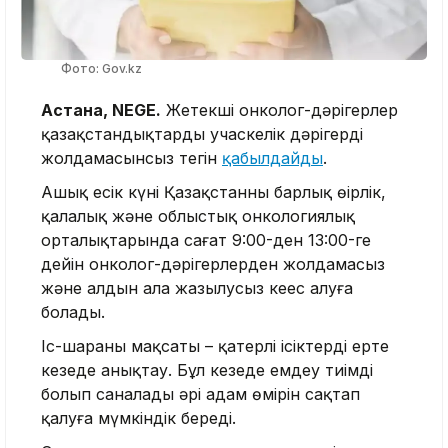
Фото: Gov.kz
Астана, NEGE.
Жетекші онколог-дәрігерлер
қазақстандықтарды учаскелік дәрігердің
жолдамасынсыз тегін
қабылдайды
.
Ашық есік күні Қазақстанның барлық өңірлік,
қалалық және облыстық онкологиялық
орталықтарында сағат 9:00-ден 13:00-ге
дейін онколог-дәрігерлерден жолдамасыз
және алдын ала жазылусыз кеңес алуға
болады.
Іс-шараның мақсаты – қатерлі ісіктерді ерте
кезеңде анықтау. Бұл кезеңде емдеу тиімді
болып саналады әрі адам өмірін сақтап
қалуға мүмкіндік береді.