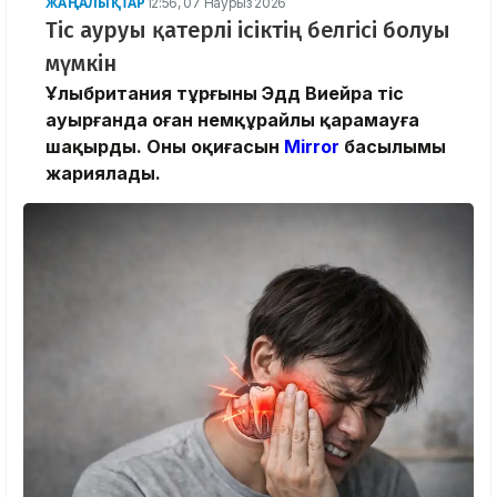
ЖАҢАЛЫҚТАР
12:56, 07 Наурыз 2026
Тіс ауруы қатерлі ісіктің белгісі болуы
мүмкін
Ұлыбритания тұрғыны Эдд Виейра тіс
ауырғанда оған немқұрайлы қарамауға
шақырды. Оның оқиғасын
Mirror
басылымы
жариялады.