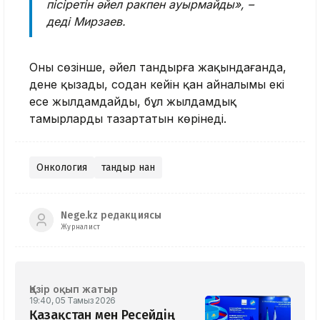
пісіретін әйел ракпен ауырмайды», –
деді Мирзаев.
Оның сөзінше, әйел тандырға жақындағанда,
дене қызады, содан кейін қан айналымы екі
есе жылдамдайды, бұл жылдамдық
тамырларды тазартатын көрінеді.
Онкология
тандыр нан
Nege.kz редакциясы
Журналист
Қазір оқып жатыр
19:40, 05 Тамыз 2026
Қазақстан мен Ресейдің