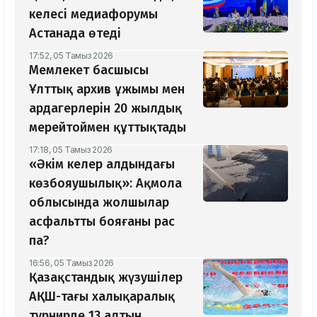
келесі медиафорумы
Астанада өтеді
17:52, 05 Тамыз 2026
Мемлекет басшысы
Ұлттық архив ұжымы мен
ардагерлерін 20 жылдық
мерейтоймен құттықтады
17:18, 05 Тамыз 2026
«Әкім келер алдындағы
көзбояушылық»: Ақмола
облысында жолшылар
асфальтты бояғаны рас
па?
16:56, 05 Тамыз 2026
Қазақстандық жүзушілер
АҚШ-тағы халықаралық
турнирде 13 алтын