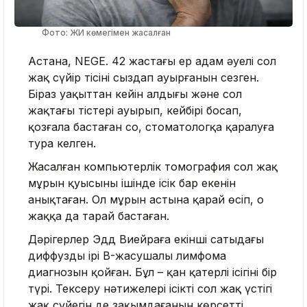
Фото: ЖИ көмегімен жасалған
Астана, NEGE.
42 жастағы ер адам әуелі сол
жақ сүйір тісінің сыздап ауырғанын сезген.
Біраз уақыттан кейін алдыңғы және сол
жақтағы тістері ауырып, кейбірі босап,
қозғала бастаған соң, стоматологқа қаралуға
тура келген.
Жасалған компьютерлік томография сол жақ
мұрын қуысының ішінде ісік бар екенін
анықтаған. Ол мұрын астына қарай өсіп, оң
жаққа да тарай бастаған.
Дәрігерлер Эдд Виейраға екінші сатыдағы
диффузды ірі B-жасушалы лимфома
диагнозын қойған. Бұл – қан қатерлі ісігінің бір
түрі. Тексеру нәтижелері ісіктің сол жақ үстіңгі
жақ сүйегін де зақымдағанын көрсетті.