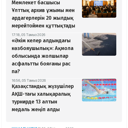
Мемлекет басшысы
Ұлттық архив ұжымы мен
ардагерлерін 20 жылдық
мерейтоймен құттықтады
17:18, 05 Тамыз 2026
«Әкім келер алдындағы
көзбояушылық»: Ақмола
облысында жолшылар
асфальтты бояғаны рас
па?
16:56, 05 Тамыз 2026
Қазақстандық жүзушілер
АҚШ-тағы халықаралық
турнирде 13 алтын
медаль жеңіп алды