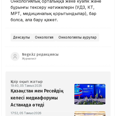
Онкологиялық орталыққа жеке куәлік және
бұрынғы тексеру нәтижелерін (УДЗ, КТ,
МРТ, медициналық қорытындылар), бар
болса, ала бару қажет.
Денсаулық
Онкология
Онкологиялық аурулар
Nege.kz редакциясы
Журналист
Қазір оқып жатыр
19:40, 05 Тамыз 2026
Қазақстан мен Ресейдің
келесі медиафорумы
Астанада өтеді
17:52, 05 Тамыз 2026