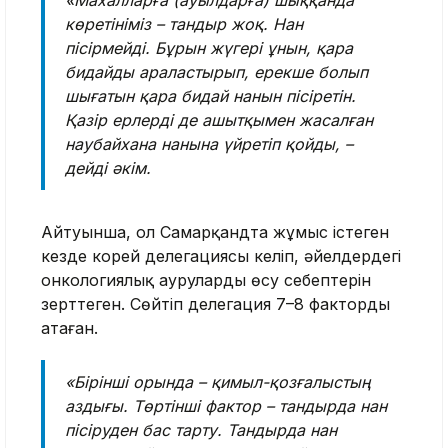
«Махалларға (ауылдарға) шыққанда
көретініміз – тандыр жоқ. Нан
пісірмейді. Бұрын жүгері ұнын, қара
бидайды араластырып, ерекше болып
шығатын қара бидай нанын пісіретін.
Қазір ерлерді де ашытқымен жасалған
наубайхана нанына үйретіп қойды, –
дейді әкім.
Айтуынша, ол Самарқандта жұмыс істеген
кезде корей делегациясы келіп, әйелдердегі
онкологиялық аурулардың өсу себептерін
зерттеген. Сөйтіп делегация 7–8 факторды
атаған.
«Бірінші орында – қимыл-қозғалыстың
аздығы. Төртінші фактор – тандырда нан
пісіруден бас тарту. Тандырда нан