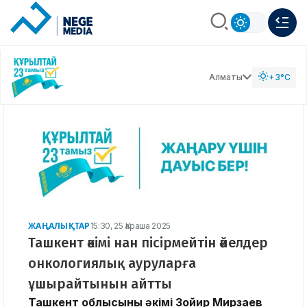
Алматы
+3°C
ЖАҢАЛЫҚТАР
15:30, 25 Қараша 2025
Ташкент әкімі нан пісірмейтін әйелдер
онкологиялық ауруларға
ұшырайтынын айтты
Ташкент облысының әкімі Зойир Мирзаев