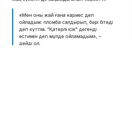
«Мен оны жай ғана кариес деп
ойладым: пломба салдырып, бәрі бітеді
деп күттім. “Қатерлі ісік” дегенді
естимін деп мүлде ойламадым», –
дейді ол.
Эддтің айтуынша, тіс ауруынан өзге айқын
белгілер байқалмаған. Кейде мұрнын
сіңбіргенде ауырсыну сезілген. Сондай-ақ оң
жақ танауының жанында кішкентай қатты
түйін пайда болған, алайда ол бұған
алғашында мән бермепті.
Ер адам дәрігерге дер кезінде қаралғанының
арқасында ауру ерте анықталғанын айтады.
Оның сөзінше, қатерлі ісік мойнына да тарай
бастаған.