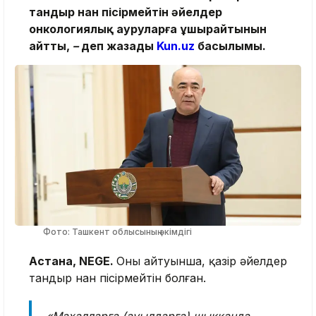
тандыр нан пісірмейтін әйелдер
онкологиялық ауруларға ұшырайтынын
айтты,
–
деп жазады
Kun.uz
басылымы.
Фото: Ташкент облысының әкімдігі
Астана, NEGE.
Оның айтуынша, қазір әйелдер
тандыр нан пісірмейтін болған.