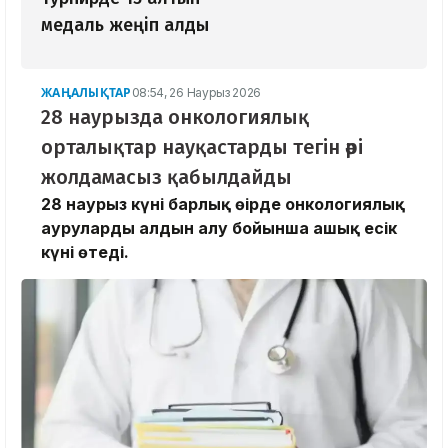
медаль жеңіп алды
ЖАҢАЛЫҚТАР
08:54, 26 Наурыз 2026
28 наурызда онкологиялық
орталықтар науқастарды тегін әрі
жолдамасыз қабылдайды
28 наурыз күні барлық өңірде онкологиялық
аурулардың алдын алу бойынша ашық есік
күні өтеді.