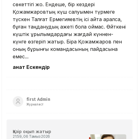
сөкеттігі жоқ. Ендеше, бір кездері
Қожамжаровтың күш салуымен түрмеге
түскен Талғат Ермегияевтің ісі қайта қаралса,
бұған таңданудың қажеті бола қоймас. Өйткені
күштік құрылымдардағы жағдай күннен-
күнге өзгеріп жатыр. Бірақ Қожамжаров пен
оның бұрынғы командасының пайдасына
емес...
Қанат Ескендір
first Admin
Журналист
Қазір оқып жатыр
21:59, 06 Тамыз 2026