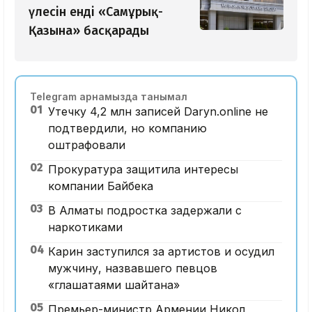
үлесін енді «Самұрық-
Қазына» басқарады
Telegram арнамызда танымал
01
Утечку 4,2 млн записей Daryn.online не
подтвердили, но компанию
оштрафовали
02
Прокуратура защитила интересы
компании Байбека
03
В Алматы подростка задержали с
наркотиками
04
Карин заступился за артистов и осудил
мужчину, назвавшего певцов
«глашатаями шайтана»
05
Премьер-министр Армении Никол