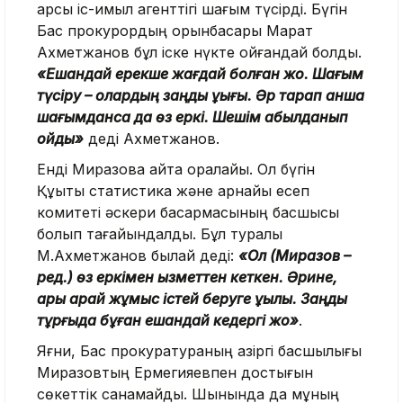
қарсы іс-қимыл агенттігі шағым түсірді. Бүгін
Бас прокурордың орынбасары Марат
Ахметжанов бұл іске нүкте қойғандай болды.
«Ешқандай ерекше жағдай болған жоқ. Шағым
түсіру – олардың заңды құқығы. Әр тарап қанша
шағымданса да өз еркі. Шешім қабылданып
қойды»
деді Ахметжанов.
Енді Миразовқа қайта оралайық. Ол бүгін
Құқықтық статистика және арнайы есеп
комитеті әскери басқармасының басшысы
болып тағайындалды. Бұл туралы
М.Ахметжанов былай деді:
«Ол (Миразов –
ред.) өз еркімен қызметтен кеткен. Әрине,
ары қарай жұмыс істей беруге құқылы. Заңдық
тұрғыда бұған ешқандай кедергі жоқ»
.
Яғни, Бас прокуратураның қазіргі басшылығы
Миразовтың Ермегияевпен достығын
сөкеттік санамайды. Шынында да мұның