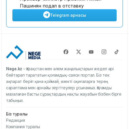
Пашинян подал в отставку
Telegram арнасы
Nege.kz
– Қазақстан мен әлем жаңалықтарын жедел әрі
бейтарап тарататын қоғамдық-саяси портал. Біз тек
ақпарат беріп қана қоймай, өзекті оқиғаларға терең
сараптама мен арнайы зерттеулер ұсынамыз. Қоғамды
мазалаған басты сұрақтардың нақты жауабын бізбен бірге
табыңыз.
Біз туралы
Редакция
Компания туралы