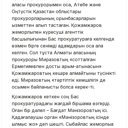
қаласы прокурорымен қоса, Ақтөбе және
Оңтүстік Қазақстан облыстары
прокурорларының орынбасарларын
қызметтен алып тастаған. Қожамжаров
жемқорлықпен күресуші агенттік
басшылығынан Бас прокуратураға келгенде
өзімен бірге сенімді адамдарын қоса ала
келген. Сол тұста Алматы қаласының
прокуроры Миразовтың «сотталған
Ермегияевпен достық қарым-қатынасын»
Қожамжаровтың кешіре алмайтыны түсінікті
еді. Миразовтың «тәртіптік кемшілігі» де
осымен байланысты болса керек-ті.
Қожамжаров кеткен соң Бас
прокуратурадағы жағдай біршама өзгерді.
Оған бір дәлел – Бағдат Мәнізоровтың ісі.
Қадағалаушы орган «Мәнізоровтың ісінде
қылмыс жоқ» деп шешті. Сыбайлас жемқорлыққа