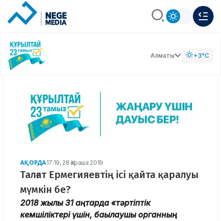
Алматы
+3°C
АҚОРДА
17:19, 28 Қараша 2019
Талғат Ермегияевтің ісі қайта қаралуы
мүмкін бе?
2018 жылы 31 қаңтарда «тәртіптік
кемшіліктері үшін, бақылаушы органның