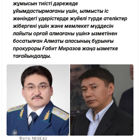
жұмысын тиісті дәрежеде
ұйымдастырмағаны үшін, қылмыстық іс
жөніндегі үдерістерде жүйелі түрде қателіктер
жібергені үшін және мемлекет мүддесін
лайықты қорғай алмағаны үшін» қызметінен
босатылған Алматы қаласының бұрынғы
прокуроры Ғабит Миразов жаңа қызметке
тағайындалды.
Фото: NEGE.kz