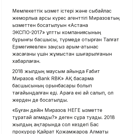
Мемлекеттік қызмет істері және сыбайлас
жемқорлыққа қарсы күрес агенттігі Миразовтың
қызметтен босатылуын «Астана
ЭКСПО-2017» ұлттық компаниясының
бұрынғы басшысы, түрмеде отырған Талғат
Ермегияевпен заңсыз қарым-қатынас
жасағаны үшін жұмыстан шығарылғанын
хабарлаған.
2018 жылдың маусым айында Ғабит
Миразов «Bank RBK» АҚ басқарма
басшысының орынбасары болып
тағайындалған еді. Араға екі ай салып, ол
жерден де босатылды.
«Бұған дейін Миразов НЕГЕ қызметте
тұрақтай алмады?» деген сұрақ туады. 2018
жылдың қаңтарында сол кездегі Бас
прокурор Қайрат Қожамжаров Алматы