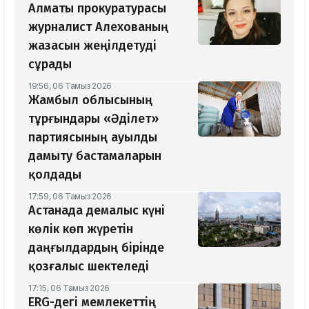
Алматы прокуратурасы
журналист Алехованың
жазасын жеңілдетуді
сұрады
19:56, 06 Тамыз 2026
Жамбыл облысының
тұрғындары «Әділет»
партиясының ауылды
дамыту бастамаларын
қолдады
17:59, 06 Тамыз 2026
Астанада демалыс күні
көлік көп жүретін
даңғылдардың бірінде
қозғалыс шектеледі
17:15, 06 Тамыз 2026
ERG-дегі мемлекеттің