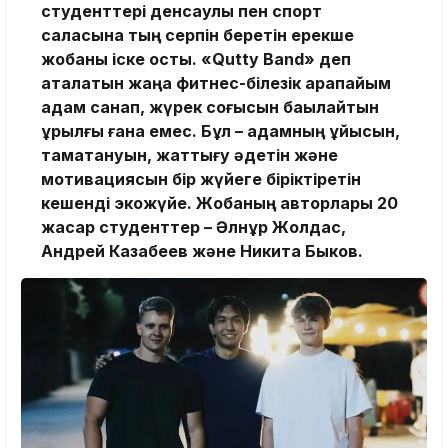
студенттері денсаулық пен спорт
саласына тың серпін беретін ерекше
жобаны іске қосты. «Qutty Band» деп
аталатын жаңа фитнес-білезік қарапайым
қадам санап, жүрек соғысын бақылайтын
құрылғы ғана емес. Бұл – адамның ұйқысын,
тамақтануын, жаттығу әдетін және
мотивациясын бір жүйеге біріктіретін
кешенді экожүйе. Жобаның авторлары 20
жасар студенттер – Әлнұр Жолдас,
Андрей Казабеев және Никита Быков.