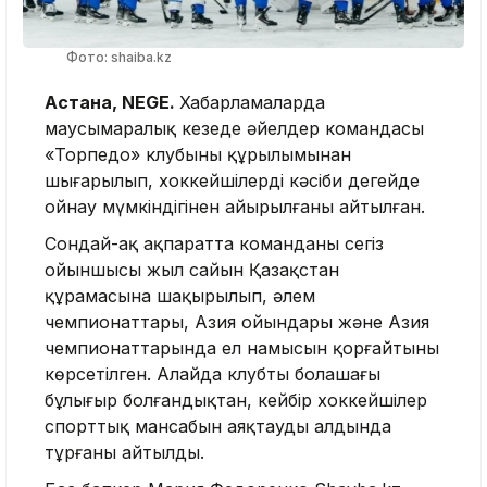
Фото: shaiba.kz
Астана, NEGE.
Хабарламаларда
маусымаралық кезеңде әйелдер командасы
«Торпедо» клубының құрылымынан
шығарылып, хоккейшілердің кәсіби деңгейде
ойнау мүмкіндігінен айырылғаны айтылған.
Сондай-ақ ақпаратта команданың сегіз
ойыншысы жыл сайын Қазақстан
құрамасына шақырылып, әлем
чемпионаттары, Азия ойындары және Азия
чемпионаттарында ел намысын қорғайтыны
көрсетілген. Алайда клубтың болашағы
бұлыңғыр болғандықтан, кейбір хоккейшілер
спорттық мансабын аяқтаудың алдында
тұрғаны айтылды.