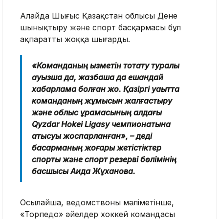
Алайда Шығыс Қазақстан облысы Дене
шынықтыру және спорт басқармасы бұл
ақпаратты жоққа шығарды.
«Команданың қызметін тоқтату туралы
ауызша да, жазбаша да ешқандай
хабарлама болған жоқ. Қазіргі уақытта
команданың жұмысын жалғастыру
және облыс құрамасының алдағы
Qyzdar Hokei Ligasy чемпионатына
қатысуы жоспарланған», – деді
басқарманың жоғары жетістіктер
спорты және спорт резерві бөлімінің
басшысы Аида Жұханова.
Осылайша, ведомствоның мәліметінше,
«Торпедо» әйелдер хоккей командасы