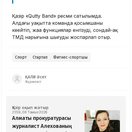
Қазір «Qutty Band» ресми сатылымда.
Алдағы уақытта команда қосымшаны
кеңейтіп, жаңа функциялар енгізуді, сондай-ақ
ТМД нарығына шығуды жоспарлап отыр.
Спорт
Стартап
Фитнес-спортшы
ҚАЛИ Әсет
Журналист
Қазір оқып жатыр
21:59, 06 Тамыз 2026
Алматы прокуратурасы
журналист Алехованың