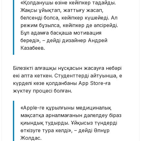
«Қолданушы өзіне кейіпкер таңдайды.
Жақсы ұйықтап, жаттығу жасап,
белсенді болса, кейіпкер күшейеді. Ал
режим бұзылса, кейіпкер де әлсірейді.
Бұл адамға басқаша мотивация
береді», – дейді дизайнер Андрей
Казабеев.
Білезіктің алғашқы нұсқасын жасауға небәрі
екі апта кеткен. Студенттердің айтуынша, ең
күрделі кезең қолданбаны App Store-ға
жүктеу процесі болған.
«Apple-ге құрылғының медициналық
мақсатқа арналмағанын дәлелдеу біраз
қиындық тудырды. Ұйқысыз түндерді
өткізуге тура келді», – дейді Әлнұр
Жолдас.