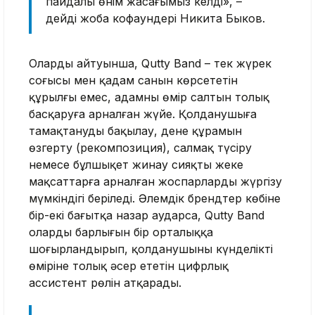
пайдалы өнім жасағымыз келді», –
дейді жоба кофаундері Никита Быков.
Олардың айтуынша, Qutty Band – тек жүрек
соғысы мен қадам санын көрсететін
құрылғы емес, адамның өмір салтын толық
басқаруға арналған жүйе. Қолданушыға
тамақтануды бақылау, дене құрамын
өзгерту (рекомпозиция), салмақ түсіру
немесе бұлшықет жинау сияқты жеке
мақсаттарға арналған жоспарларды жүргізу
мүмкіндігі беріледі. Әлемдік брендтер көбіне
бір-екі бағытқа назар аударса, Qutty Band
олардың барлығын бір орталыққа
шоғырландырып, қолданушының күнделікті
өміріне толық әсер ететін цифрлық
ассистент рөлін атқарады.