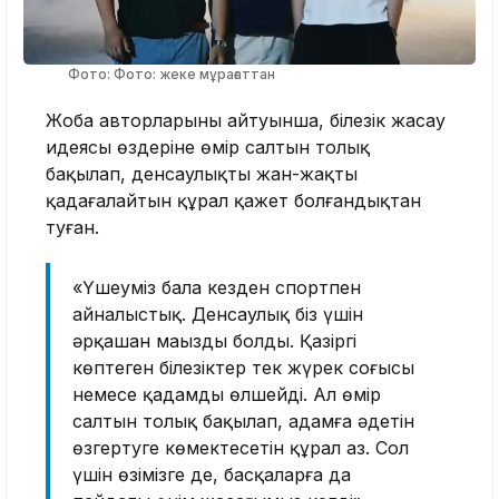
Фото: Фото: жеке мұрағаттан
Жоба авторларының айтуынша, білезік жасау
идеясы өздеріне өмір салтын толық
бақылап, денсаулықты жан-жақты
қадағалайтын құрал қажет болғандықтан
туған.
«Үшеуміз бала кезден спортпен
айналыстық. Денсаулық біз үшін
әрқашан маңызды болды. Қазіргі
көптеген білезіктер тек жүрек соғысы
немесе қадамды өлшейді. Ал өмір
салтын толық бақылап, адамға әдетін
өзгертуге көмектесетін құрал аз. Сол
үшін өзімізге де, басқаларға да