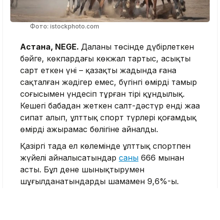
Фото: istockphoto.com
Астана, NEGE.
Даланың төсінде дүбірлеткен
бәйге, көкпардағы көкжал тартыс, асықтың
сарт еткен үні – қазақтың жадында ғана
сақталған жәдігер емес, бүгінгі өмірдің тамыр
соғысымен үндесіп тұрған тірі құндылық.
Кешегі бабадан жеткен салт-дәстүр енді жаңа
сипат алып, ұлттық спорт түрлері қоғамдық
өмірдің ажырамас бөлігіне айналды.
Қазіргі таңда ел көлемінде ұлттық спортпен
жүйелі айналысатындар
саны
666 мыңнан
асты. Бұл дене шынықтырумен
шұғылданатындардың шамамен 9,6%-ы.
Яғни, көне ойындар қайта түлеп, бұқаралық
сипат алып келеді. Бұрын этнографиялық
мұра ретінде қаралған асық ату, көкпар,