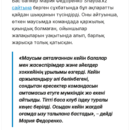
Бас бапкер Мария Федоренко Shayba.kz
сайтына
берген сұхбатында бұл ақпараттың
қайдан шыққанын түсіндірді. Оның айтуынша,
өткен маусымда командада қаржылық
қиындық болмаған, ойыншылар
жалақыларын уақытында алып, барлық
жарысқа толық қатысқан.
«Маусым аяқталғаннан кейін балалар
мен жасөспірімдер және әйелдер
хоккейінің құрылымы өзгерді. Кейін
қаржыландыру әлі бөлінбегені,
сондықтан ересектер командасын
қамтамасыз етуге мүмкіндік жоқ екені
айтылды. Тіпті басқа клуб іздеу туралы
кеңес берілді. Осыдан кейін жағдай
қоғамда қызу талқылана бастады»,
–
дейді
Мария Федоренко.