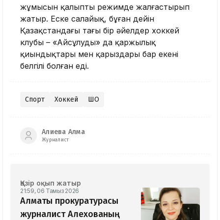
жұмысын қалыпты режимде жалғастырып
жатыр. Еске салайық, бұған дейін
Қазақстандағы тағы бір әйелдер хоккей
клубы – «Айсұлудың» да қаржылық
қиындықтары мен қарыздары бар екені
белгілі болған еді.
Спорт
Хоккей
ШҚО
Алиева Алма
Журналист
Қазір оқып жатыр
21:59, 06 Тамыз 2026
Алматы прокуратурасы
журналист Алехованың