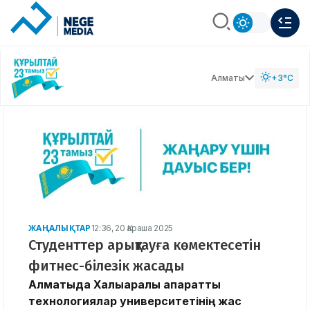
Алматы
+3°C
ЖАҢАЛЫҚТАР
12:36, 20 Қараша 2025
Студенттер арықтауға көмектесетін
фитнес-білезік жасады
Алматыда Халықаралық ақпараттық
технологиялар университетінің жас