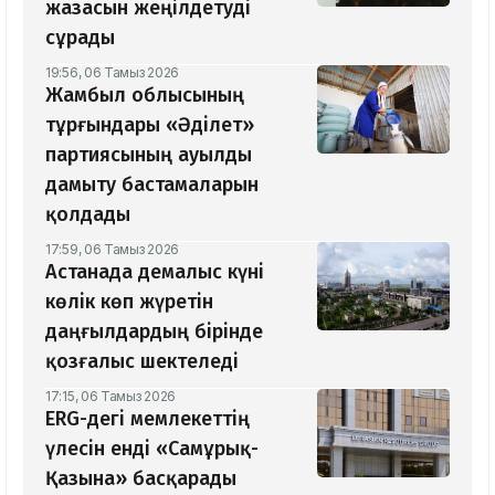
жазасын жеңілдетуді
сұрады
19:56, 06 Тамыз 2026
Жамбыл облысының
тұрғындары «Әділет»
партиясының ауылды
дамыту бастамаларын
қолдады
17:59, 06 Тамыз 2026
Астанада демалыс күні
көлік көп жүретін
даңғылдардың бірінде
қозғалыс шектеледі
17:15, 06 Тамыз 2026
ERG-дегі мемлекеттің
үлесін енді «Самұрық-
Қазына» басқарады