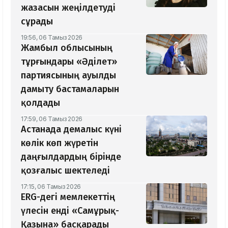
жазасын жеңілдетуді
сұрады
19:56, 06 Тамыз 2026
Жамбыл облысының
тұрғындары «Әділет»
партиясының ауылды
дамыту бастамаларын
қолдады
17:59, 06 Тамыз 2026
Астанада демалыс күні
көлік көп жүретін
даңғылдардың бірінде
қозғалыс шектеледі
17:15, 06 Тамыз 2026
ERG-дегі мемлекеттің
үлесін енді «Самұрық-
Қазына» басқарады