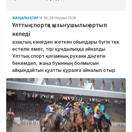
ЖАҢАЛЫҚТАР
14:36, 28 Наурыз 2026
Ұлттық спортқа қызығушылық артып
келеді
Қазақтың көнеден жеткен ойындары бүгін тек
естелік емес, тірі құндылыққа айналды.
Ұлттық спорт қоғамның рухани діңгегін
бекемдеп, жаңа буынның болмысын
айқындайтын қуатты құралға айналып отыр.