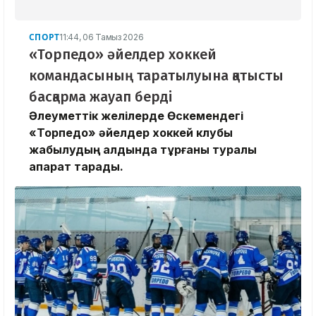
СПОРТ
11:44, 06 Тамыз 2026
«Торпедо» әйелдер хоккей
командасының таратылуына қатысты
басқарма жауап берді
Әлеуметтік желілерде Өскемендегі
«Торпедо» әйелдер хоккей клубы
жабылудың алдында тұрғаны туралы
ақпарат тарады.