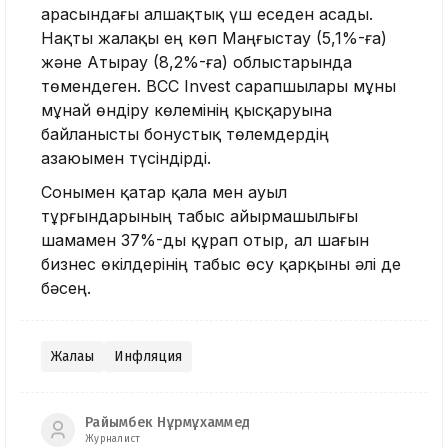
арасындағы алшақтық үш еседен асады.
Нақты жалақы ең көп Маңғыстау (5,1%-ға)
және Атырау (8,2%-ға) облыстарында
төмендеген. BCC Invest сарапшылары мұны
мұнай өндіру көлемінің қысқаруына
байланысты бонустық төлемдердің
азаюымен түсіндірді.
Сонымен қатар қала мен ауыл
тұрғындарының табыс айырмашылығы
шамамен 37%-ды құрап отыр, ал шағын
бизнес өкілдерінің табыс өсу қарқыны әлі де
бәсең.
Жалақы
Инфляция
Райымбек Нұрмұхаммед
Журналист