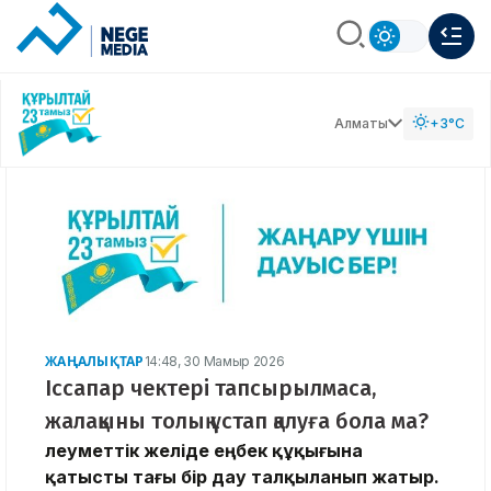
Алматы
+3°C
ЖАҢАЛЫҚТАР
14:48, 30 Мамыр 2026
Іссапар чектері тапсырылмаса,
жалақыны толық ұстап қалуға бола ма?
Әлеуметтік желіде еңбек құқығына
қатысты тағы бір дау талқыланып жатыр.