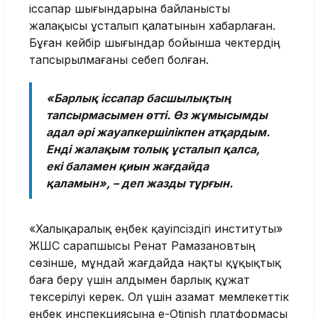
іссапар шығындарына байланысты
жалақысы ұсталып қалатынын хабарлаған.
Бұған кейбір шығындар бойынша чектердің
тапсырылмағаны себеп болған.
«Барлық іссапар басшылықтың
тапсырмасымен өтті. Өз жұмысымды
адал әрі жауапкершілікпен атқардым.
Енді жалақым толық ұсталып қалса,
екі баламен қиын жағдайда
қаламын», – деп жазды тұрғын.
«Халықаралық еңбек қауіпсіздігі институты»
ЖШС сарапшысы Ренат Рамазановтың
сөзінше, мұндай жағдайда нақты құқықтық
баға беру үшін алдымен барлық құжат
тексерілуі керек. Ол үшін азамат мемлекеттік
еңбек инспекциясына e-Otinish платформасы