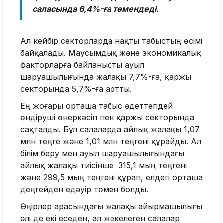
саласында 6,4%-ға төмендеді.
Ал кейбір секторларда нақты табыстың өсімі
байқалады. Маусымдық және экономикалық
факторларға байланысты ауыл
шаруашылығында жалақы 7,7%-ға, қаржы
секторында 5,7%-ға артты.
Ең жоғары орташа табыс әдеттегідей
өндіруші өнеркәсіп пен қаржы секторында
сақталды. Бұл салаларда айлық жалақы 1,07
млн теңге және 1,01 млн теңгені құрайды. Ал
білім беру мен ауыл шаруашылығындағы
айлық жалақы тиісінше 315,1 мың теңгені
және 299,5 мың теңгені құрап, елдегі орташа
деңгейден едәуір төмен болды.
Өңірлер арасындағы жалақы айырмашылығы
әлі де екі еседен, ал жекелеген салалар