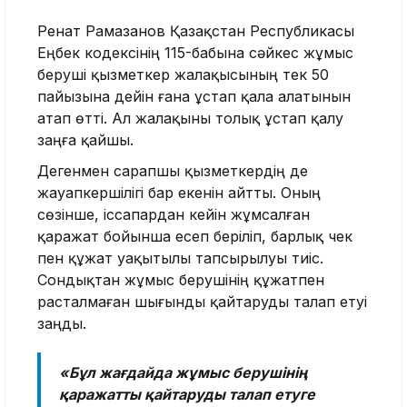
Ренат Рамазанов Қазақстан Республикасы
Еңбек кодексінің 115-бабына сәйкес жұмыс
беруші қызметкер жалақысының тек 50
пайызына дейін ғана ұстап қала алатынын
атап өтті. Ал жалақыны толық ұстап қалу
заңға қайшы.
Дегенмен сарапшы қызметкердің де
жауапкершілігі бар екенін айтты. Оның
сөзінше, іссапардан кейін жұмсалған
қаражат бойынша есеп беріліп, барлық чек
пен құжат уақытылы тапсырылуы тиіс.
Сондықтан жұмыс берушінің құжатпен
расталмаған шығынды қайтаруды талап етуі
заңды.
«Бұл жағдайда жұмыс берушінің
қаражатты қайтаруды талап етуге