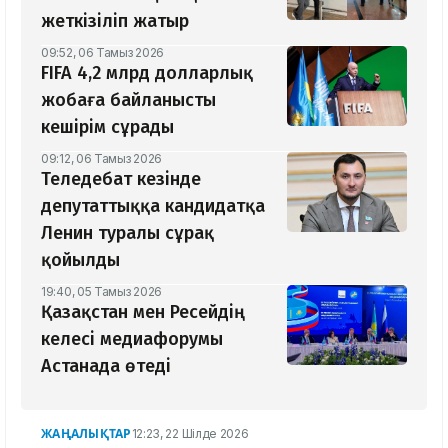
жеткізіліп жатыр
09:52, 06 Тамыз 2026
FIFA 4,2 млрд долларлық
жобаға байланысты
кешірім сұрады
09:12, 06 Тамыз 2026
Теледебат кезінде
депутаттыққа кандидатқа
Ленин туралы сұрақ
қойылды
19:40, 05 Тамыз 2026
Қазақстан мен Ресейдің
келесі медиафорумы
Астанада өтеді
ЖАҢАЛЫҚТАР
12:23, 22 Шілде 2026