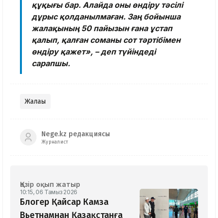
құқығы бар. Алайда оны өндіру тәсілі
дұрыс қолданылмаған. Заң бойынша
жалақының 50 пайызын ғана ұстап
қалып, қалған соманы сот тәртібімен
өндіру қажет», – деп түйіндеді
сарапшы.
Жалақы
Nege.kz редакциясы
Журналист
Қазір оқып жатыр
10:15, 06 Тамыз 2026
Блогер Қайсар Камза
Вьетнамнан Қазақстанға