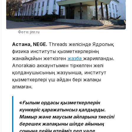
Фото: jinr.ru
Астана, NEGE.
Threads желісінде Ядролық
физика институты қызметкерлерінің
жанайқайын жеткізген
жазба
жарияланды.
Anorakaio аккаунтымен тіркелген желі
қолданушысының жазуынша, институт
қызметкерлері үш айдан бері жалақы
алмаған.
«
Ғылым ордасы қызметкерлерін
күнкөріс қаражатынсыз қалдырды.
Мамыр және маусым айларына тиесілі
берешек жалақыны шілде айының
соңына дейін өтейміз деп уәде