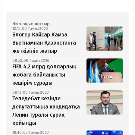
Қазір оқып жатыр
10:15, 06 Тамыз 2026
Блогер Қайсар Камза
Вьетнамнан Қазақстанға
жеткізіліп жатыр
09:52, 06 Тамыз 2026
FIFA 4,2 млрд долларлық
жобаға байланысты
кешірім сұрады
09:12, 06 Тамыз 2026
Теледебат кезінде
депутаттыққа кандидатқа
Ленин туралы сұрақ
қойылды
19:40, 05 Тамыз 2026