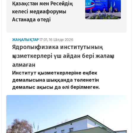
Қазақстан мен Ресейдің
келесі медиафорумы
Астанада өтеді
ЖАҢАЛЫҚТАР
17:01, 16 Шілде 2026
Ядролық физика институтының
қызметкерлері үш айдан бері жалақы
алмаған
Институт қызметкерлеріне еңбек
демалысына шыққанда төленетін
демалыс ақысы да әлі берілмеген.