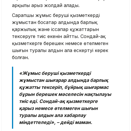
арқылы арыз жолдай алады.
Сарапшы жұмыс беруші қызметкерді
жұмыстан босатар алдында барлық
қаржылық және іссапар құжаттарын
тексеруге тиіс екенін айтты. Сондай-ақ
қызметкерге берешек немесе өтелмеген
шығын туралы алдын ала ескертуі керек
болған.
«Жұмыс беруші қызметкерді
жұмыстан шығарар алдында барлық
құжатты тексеріп, бұйрық шығармас
бұрын берешек мәселесін нақтылауы
тиіс еді. Сондай-ақ қызметкерге
қарыз немесе өтелмеген шығын
туралы алдын ала хабарлау
міндеттеледі», – дейді маман.