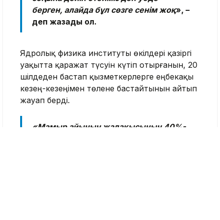
берген, алайда бұл сөзге сенім жоқ
», –
деп жазады ол.
Ядролық физика институты өкілдері қазіргі
уақытта қаражат түсуін күтіп отырғанын, 20
шілдеден бастап қызметкерлерге еңбекақы
кезең-кезеңімен төлене бастайтынын айтып
жауап берді.
«Мамыр айының жалақысының 40%-
ын және маусым айының
жалақысының 85%-ын 20–24 шілде
аралығында төлеу жоспарланған», –
делінген хабарламада.
Ал шілде айының жалақысы заңнамада
белгіленген мерзімде, яғни 10 тамызға дейін