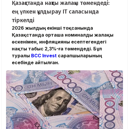
Қазақстанда нақты жалақы төмендеді:
ең үлкен құлдырау IT саласында
тіркелді
2026 жылдың екінші тоқсанында
Қазақстанда орташа номиналды жалақы
өскенімен, инфляцияны есептегендегі
нақты табыс 2,3%-ға төмендеді. Бұл
туралы
BCC Invest
сарапшыларының
есебінде айтылған.