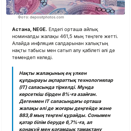
Фото: depositphotos.com
Астана, NEGE.
Елдегі орташа айлық
номиналды жалақы 461,5 мың теңгеге жетті.
Алайда инфляция салдарынан халықтың
нақты табысы мен сатып алу қабілеті әлі де
төмендеп келеді.
Нақты жалақының ең үлкен
құлдырауы ақпараттық технологиялар
(IT) саласында тіркелді. Мұнда
көрсеткіш бірден 8%-ға азайған.
Дегенмен IT саласындағы орташа
жалақы әлі де жоғары деңгейде және
883,8 мың теңгені құрайды. Сонымен
қатар білім беруде 6,7%-ға, ал
қонақүй мен қоғамдық тамақтану