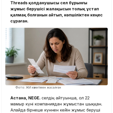
Threads қолданушысы Әсел бұрынғы
жұмыс берушісі жалақысын толық ұстап
қалмақ болғанын айтып, көпшіліктен кеңес
сұраған.
Фото: ЖИ көмегімен жасалған
Астана, NEGE.
Әселдің айтуынша, ол 22
мамыр күні компаниядан жұмыстан шыққан.
Алайда бірнеше күннен кейін жұмыс беруші