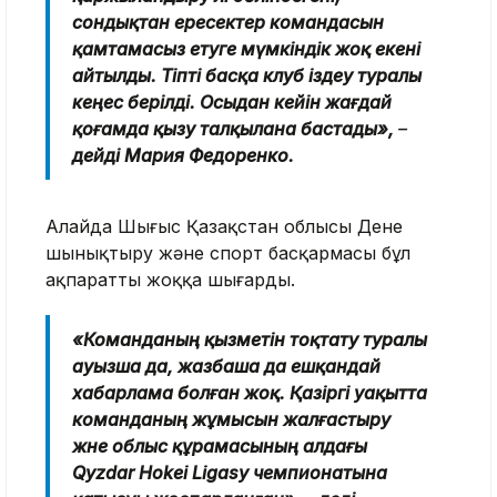
сондықтан ересектер командасын
қамтамасыз етуге мүмкіндік жоқ екені
айтылды. Тіпті басқа клуб іздеу туралы
кеңес берілді. Осыдан кейін жағдай
қоғамда қызу талқылана бастады»,
–
дейді Мария Федоренко.
Алайда Шығыс Қазақстан облысы Дене
шынықтыру және спорт басқармасы бұл
ақпаратты жоққа шығарды.
«Команданың қызметін тоқтату туралы
ауызша да, жазбаша да ешқандай
хабарлама болған жоқ. Қазіргі уақытта
команданың жұмысын жалғастыру
және облыс құрамасының алдағы
Qyzdar Hokei Ligasy чемпионатына