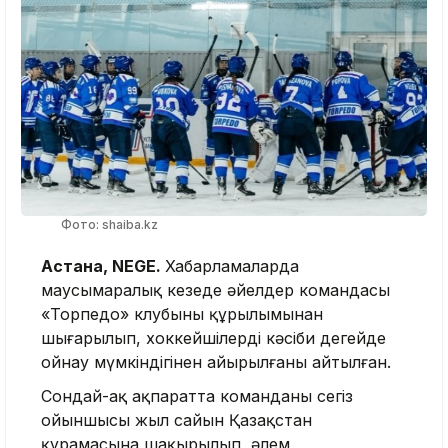
Фото: shaiba.kz
Астана, NEGE.
Хабарламаларда
маусымаралық кезеңде әйелдер командасы
«Торпедо» клубының құрылымынан
шығарылып, хоккейшілердің кәсіби деңгейде
ойнау мүмкіндігінен айырылғаны айтылған.
Сондай-ақ ақпаратта команданың сегіз
ойыншысы жыл сайын Қазақстан
құрамасына шақырылып, әлем