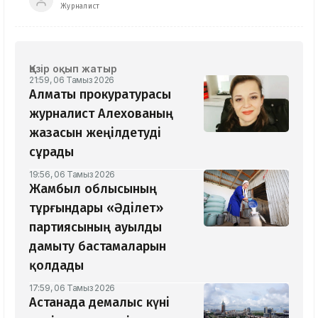
Журналист
Қазір оқып жатыр
21:59, 06 Тамыз 2026
Алматы прокуратурасы
журналист Алехованың
жазасын жеңілдетуді
сұрады
19:56, 06 Тамыз 2026
Жамбыл облысының
тұрғындары «Әділет»
партиясының ауылды
дамыту бастамаларын
қолдады
17:59, 06 Тамыз 2026
Астанада демалыс күні