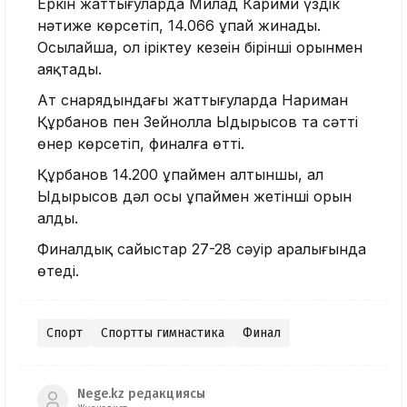
Еркін жаттығуларда Милад Карими үздік
нәтиже көрсетіп, 14.066 ұпай жинады.
Осылайша, ол іріктеу кезеңін бірінші орынмен
аяқтады.
Ат снарядындағы жаттығуларда Нариман
Құрбанов пен Зейнолла Ыдырысов та сәтті
өнер көрсетіп, финалға өтті.
Құрбанов 14.200 ұпаймен алтыншы, ал
Ыдырысов дәл осы ұпаймен жетінші орын
алды.
Финалдық сайыстар 27-28 сәуір аралығында
өтеді.
Спорт
Спорттық гимнастика
Финал
Nege.kz редакциясы