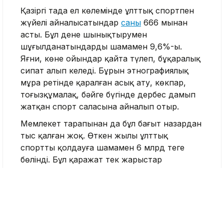
Қазіргі таңда ел көлемінде ұлттық спортпен
жүйелі айналысатындар
саны
666 мыңнан
асты. Бұл дене шынықтырумен
шұғылданатындардың шамамен 9,6%-ы.
Яғни, көне ойындар қайта түлеп, бұқаралық
сипат алып келеді. Бұрын этнографиялық
мұра ретінде қаралған асық ату, көкпар,
тоғызқұмалақ, бәйге бүгінде дербес дамып
жатқан спорт саласына айналып отыр.
Мемлекет тарапынан да бұл бағыт назардан
тыс қалған жоқ. Өткен жылы ұлттық
спортты қолдауға шамамен 6 млрд теңге
бөлінді. Бұл қаражат тек жарыстар
ұйымдастыруға емес, ауыл мен қала
арасындағы мәдени байланысты бекемдеуге
бағытталды. Өйткені ұлттық ойын жәй ғана
сайыс емес, ол – ұлттың коды, тарихи
жадының ажырамас бөлігі.