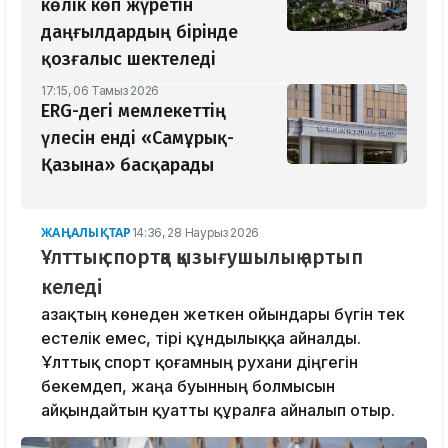
көлік көп жүретін
даңғылдардың бірінде
қозғалыс шектеледі
17:15, 06 Тамыз 2026
ERG-дегі мемлекеттің
үлесін енді «Самұрық-
Қазына» басқарады
ЖАҢАЛЫҚТАР
14:36, 28 Наурыз 2026
Ұлттық спортқа қызығушылық артып
келеді
Қазақтың көнеден жеткен ойындары бүгін тек
естелік емес, тірі құндылыққа айналды.
Ұлттық спорт қоғамның рухани діңгегін
бекемдеп, жаңа буынның болмысын
айқындайтын қуатты құралға айналып отыр.