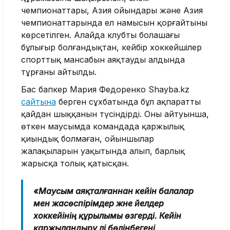
чемпионаттары, Азия ойындары және Азия
чемпионаттарында ел намысын қорғайтыны
көрсетілген. Алайда клубтың болашағы
бұлыңғыр болғандықтан, кейбір хоккейшілер
спорттық мансабын аяқтаудың алдында
тұрғаны айтылды.
Бас бапкер Мария Федоренко Shayba.kz
сайтына
берген сұхбатында бұл ақпараттың
қайдан шыққанын түсіндірді. Оның айтуынша,
өткен маусымда командада қаржылық
қиындық болмаған, ойыншылар
жалақыларын уақытында алып, барлық
жарысқа толық қатысқан.
«Маусым аяқталғаннан кейін балалар
мен жасөспірімдер және әйелдер
хоккейінің құрылымы өзгерді. Кейін
қаржыландыру әлі бөлінбегені,