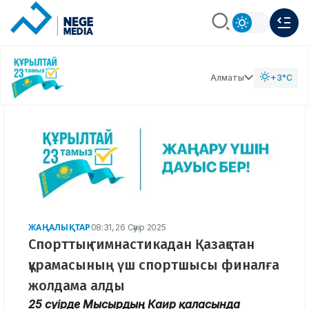
Алматы
+3°C
ЖАҢАЛЫҚТАР
08:31, 26 Сәуір 2025
Спорттық гимнастикадан Қазақстан
құрамасының үш спортшысы финалға
жолдама алды
25 сәуірде Мысырдың Каир қаласында