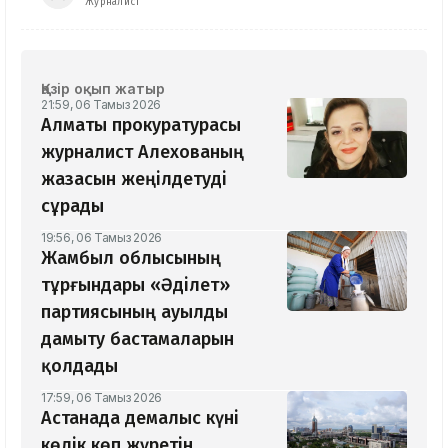
Журналист
Қазір оқып жатыр
21:59, 06 Тамыз 2026
Алматы прокуратурасы
журналист Алехованың
жазасын жеңілдетуді
сұрады
19:56, 06 Тамыз 2026
Жамбыл облысының
тұрғындары «Әділет»
партиясының ауылды
дамыту бастамаларын
қолдады
17:59, 06 Тамыз 2026
Астанада демалыс күні
көлік көп жүретін