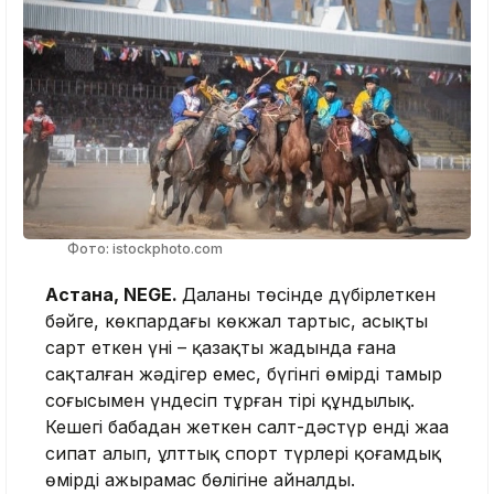
Фото: istockphoto.com
Астана, NEGE.
Даланың төсінде дүбірлеткен
бәйге, көкпардағы көкжал тартыс, асықтың
сарт еткен үні – қазақтың жадында ғана
сақталған жәдігер емес, бүгінгі өмірдің тамыр
соғысымен үндесіп тұрған тірі құндылық.
Кешегі бабадан жеткен салт-дәстүр енді жаңа
сипат алып, ұлттық спорт түрлері қоғамдық
өмірдің ажырамас бөлігіне айналды.