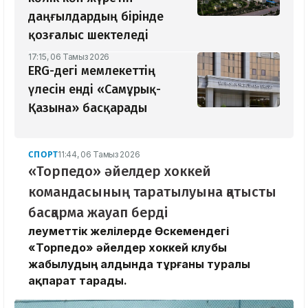
даңғылдардың бірінде
қозғалыс шектеледі
17:15, 06 Тамыз 2026
ERG-дегі мемлекеттің
үлесін енді «Самұрық-
Қазына» басқарады
СПОРТ
11:44, 06 Тамыз 2026
«Торпедо» әйелдер хоккей
командасының таратылуына қатысты
басқарма жауап берді
Әлеуметтік желілерде Өскемендегі
«Торпедо» әйелдер хоккей клубы
жабылудың алдында тұрғаны туралы
ақпарат тарады.