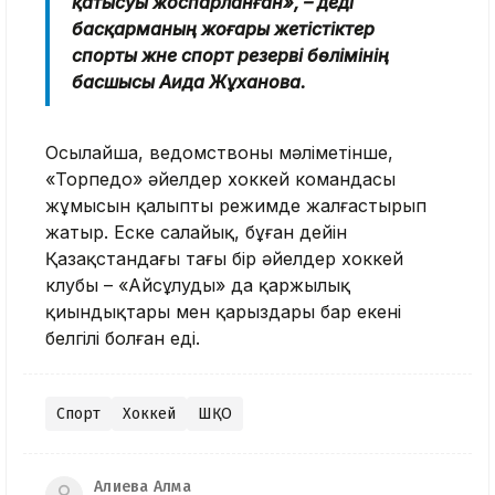
қатысуы жоспарланған», – деді
басқарманың жоғары жетістіктер
спорты және спорт резерві бөлімінің
басшысы Аида Жұханова.
Осылайша, ведомствоның мәліметінше,
«Торпедо» әйелдер хоккей командасы
жұмысын қалыпты режимде жалғастырып
жатыр. Еске салайық, бұған дейін
Қазақстандағы тағы бір әйелдер хоккей
клубы – «Айсұлудың» да қаржылық
қиындықтары мен қарыздары бар екені
белгілі болған еді.
Спорт
Хоккей
ШҚО
Алиева Алма