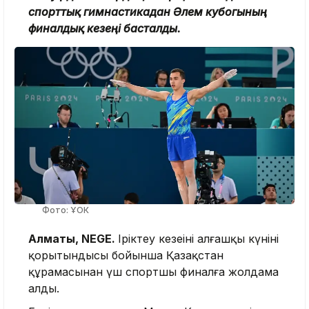
спорттық гимнастикадан Әлем кубогының
финалдық кезеңі басталды.
Фото: ҰОК
Алматы, NEGE.
Іріктеу кезеңінің алғашқы күнінің
қорытындысы бойынша Қазақстан
құрамасынан үш спортшы финалға жолдама
алды.