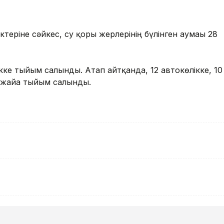
ктеріне сәйкес, су қоры жерлерінің бүлінген аумағы 28
ікке тыйым салынды. Атап айтқанда, 12 автокөлікке, 10
й-жайға тыйым салынды.