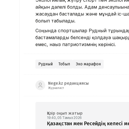
Экологиялық жүгіру спорт пен экологиян
айқын дәлелі болды. Адам денсаулығын
жасаудан басталады және мұндай іс-шар
болып табылады.
Соңында спортшылар Рудный тұрғында
бастамаларды белсенді қолдауға шақырды
емес, нағыз патриотизмнің көрінісі.
Рудный
Тобыл
Эко марафон
Nege.kz редакциясы
Журналист
Қазір оқып жатыр
19:40, 05 Тамыз 2026
Қазақстан мен Ресейдің келесі 