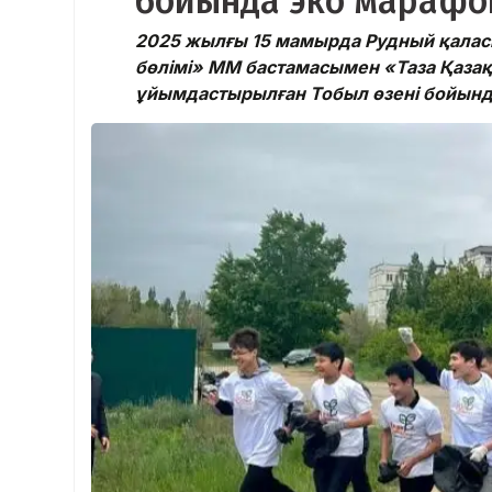
бойында эко марафон
2025 жылғы 15 мамырда Рудный қала
бөлімі» ММ бастамасымен «Таза Қаза
ұйымдастырылған Тобыл өзені бойында 