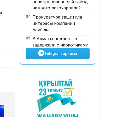
полипропиленовый завод
Astana НЕГЕ 21 млн доллар
немного разочаровал?
шығынға батты?
і
04
Прокуратура защитила
интересы компании
Байбека
05
В Алматы подростка
задержали с наркотиками
Telegram арнасы