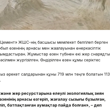
-Цемент» ЖШС-нің басшысы мемлекет белгілеп берген
был өзенінің арнасы мен жағалауынан өнеркәсіптік
йымдастырған. Жұмыстар өзен түбінен екі жер снарядт
ілмен жүргізілген. Өндірілген өзен құмы серіктес
сыз әрекет салдарынан құны 719 млн теңге болатын 113
.
және жер ресурстарына елеулі экологиялық зиян
өзенінің арнасы өзгеріп, жағалау сызығы бұзылған,
іп, батпақтанған аумақтар пайда болған», – деп