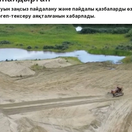
науын заңсыз пайдалану және пайдалы қазбаларды ө
ргеп-тексеру аяқталғанын хабарлады.