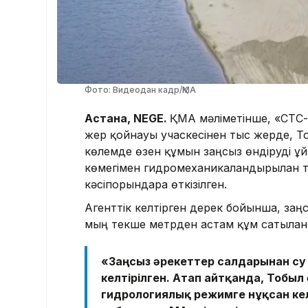
Фото: Видеодан кадр/ҚМА
Астана, NEGE.
ҚМА мәліметінше, «СТС
жер қойнауы учаскесінен тыс жерде, То
көлемде өзен құмын заңсыз өндіруді ұ
көмегімен гидромеханикаландырылған тәс
кәсіпорындарға өткізілген.
Агенттік келтірген дерек бойынша, заң
мың текше метрден астам құм сатылған
«Заңсыз әрекеттер салдарынан су 
келтірілген. Атап айтқанда, Тобыл 
гидрологиялық режимге нұқсан кел