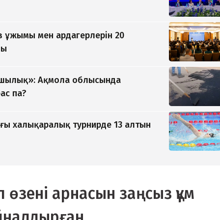
 ұжымы мен ардагерлерін 20
ды
ушылық»: Ақмола облысында
ас па?
ғы халықаралық турнирде 13 алтын
 өзені арнасын заңсыз құм
айналдырған