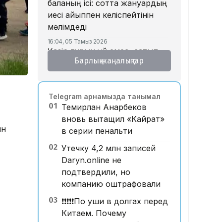
баланың ісі: сотта жануардың
иесі айыппен келіспейтінін
мәлімдеді
16:04, 05 Тамыз 2026
Қазір тұрғын үй емес, сатып
Барлық жаңалықтар
алушы тапшы – қаржыгер
15:33, 05 Тамыз 2026
Бедеулік «жасарып» барады:
Telegram арнамызда танымал
құрсақ ана туралы не білеміз?
01
Темирлан Анарбеков
15:15, 05 Тамыз 2026
вновь вытащил «Кайрат»
Дастан Сәтпаевтың
ын
в серии пенальти
«Челсидегі» дебюттік голы
үздік деп танылды
02
Утечку 4,2 млн записей
Daryn.online не
14:32, 05 Тамыз 2026
Құлсарылықтар көпқабатты
подтвердили, но
тұрғын үйлерде жылан пайда
компанию оштрафовали
болғанын айтып, дабыл қағуда
03
❗️❗️❗️❗️❗️По уши в долгах перед
14:24, 05 Тамыз 2026
Китаем. Почему
Түсім өсіп, пайда жоғалған. Air