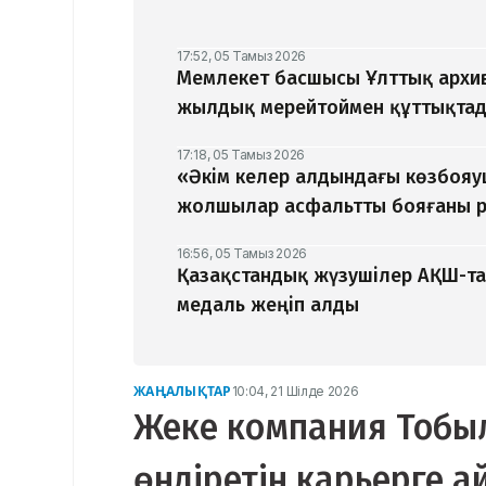
17:52, 05 Тамыз 2026
Мемлекет басшысы Ұлттық архив
жылдық мерейтоймен құттықта
17:18, 05 Тамыз 2026
«Әкім келер алдындағы көзбоя
жолшылар асфальтты бояғаны р
16:56, 05 Тамыз 2026
Қазақстандық жүзушілер АҚШ-та
медаль жеңіп алды
ЖАҢАЛЫҚТАР
10:04, 21 Шілде 2026
Жеке компания Тобыл
өндіретін карьерге 