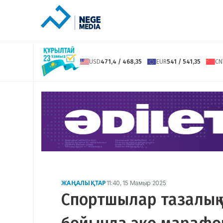
USD
471,4 / 468,35
EUR
541 / 541,35
CN
ЖАҢАЛЫҚТАР
11:40, 15 Мамыр 2025
Спортшылар тазалық 