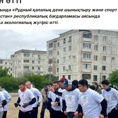
 өтті
сында «Рудный қалалық дене шынықтыру және спорт
қстан» республикалық бағдарламасы аясында
экологиялық жүгіріс өтті.