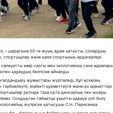
у іс – шарасына 50-ге жуық адам қатысты, солардың
, спортшылар және қала спортының ардагерлері.
с, салауатты өмір салты мен экологиялық сана идеялар
лікпен қараудың белгісіне айналды.
көгалдандыру жұмыстары жүргізіледі, бұл өскелең
ін тәрбиелеуге, еңбекті құрметтеуге және өз әрекеттері
 спортшылар ретінде таза орта денсаулық пен жоғары
ілеміз. Сондықтан табиғатқа ұқыпты қарауға үлгі болу
 экологиялық жүгіріске қатысушы С.Н. Парисеева.