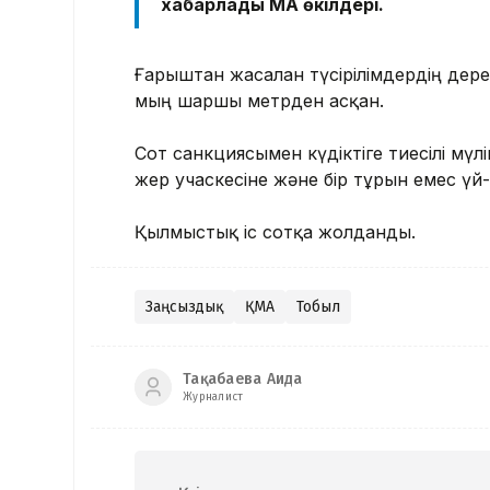
хабарлады ҚМА өкілдері.
Ғарыштан жасалған түсірілімдердің дере
мың шаршы метрден асқан.
Сот санкциясымен күдіктіге тиесілі мүл
жер учаскесіне және бір тұрғын емес ү
Қылмыстық іс сотқа жолданды.
Заңсыздық
ҚМА
Тобыл
Тақабаева Аида
Журналист