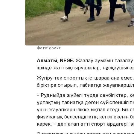
Фото: gov.kz
Алматы, NEGE.
Жағалау аумағын тазала
ішінде жаттықтырушылар, нұсқаушылар
Жүгіру тек спорттық іс-шараға ғана еме
біріктіре отырып, табиғатқа жауапкерші
– Рудныйда жүйелі түрде сенбіліктер, 
ұрпақтың табиғатқа деген сүйіспеншіліг
үшін жауапкершілікке ықпал етеді. Біз
физикалық белсенділіктің кепілі екенін б
керек, – деп атап өтті спорт ардагері,