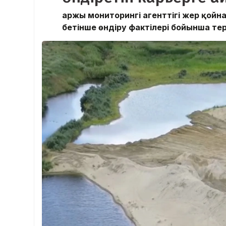
Қаржы мониторингі агенттігі жер қой
бетінше өндіру фактілері бойынша те