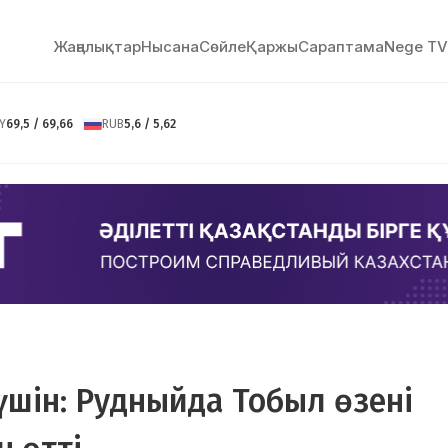
Жаңалықтар
Нысана
Сөйлe
Қаржы
Сараптама
Nege TV
Y
69,5 / 69,66
RUB
5,6 / 5,62
үшін: Рудныйда Тобыл өзені