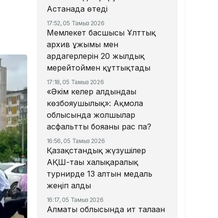
Астанада өтеді
17:52, 05 Тамыз 2026
Мемлекет басшысы Ұлттық
архив ұжымы мен
ардагерлерін 20 жылдық
мерейтоймен құттықтады
17:18, 05 Тамыз 2026
«Әкім келер алдындағы
көзбояушылық»: Ақмола
облысында жолшылар
асфальтты бояғаны рас па?
16:56, 05 Тамыз 2026
Қазақстандық жүзушілер
АҚШ-тағы халықаралық
турнирде 13 алтын медаль
жеңіп алды
16:17, 05 Тамыз 2026
Алматы облысында ит талаған