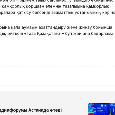
ың бір – бірімен тығыз байланысты ұғымдар екендігінің
а қамқорлық қоршаған әлемнің тазалығына қамқорлық
аларға қатысу белсенді азаматтық ұстанымның көрініс
рына қала аумағын абаттандыру және жинау бойынша
, өйткені «Таза Қазақстан» – бұл жай ғана бағдарлама
медиафорумы Астанада өтеді