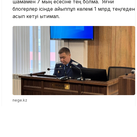
шамамен 7 мың есесіне тең болмақ. Яғни
блогерлер ісінде айыппұл көлемі 1 млрд теңгеден
асып кетуі ықтимал.
nege.kz
Аталған баптар бойынша ең қатаң жаза 7 жылға
дейін бас бостандығынан айыруды қарастырады.
«Теориялық тұрғыдан алғанда, айыппұл