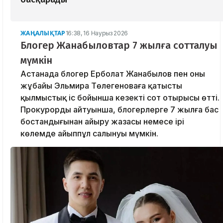
ЖАҢАЛЫҚТАР
16:38, 16 Наурыз 2026
Блогер Жанабыловтар 7 жылға сотталуы
мүмкін
Астанада блогер Ерболат Жанабылов пен оның
жұбайы Эльмира Төлегеноваға қатысты
қылмыстық іс бойынша кезекті сот отырысы өтті.
Прокурордың айтуынша, блогерлерге 7 жылға бас
бостандығынан айыру жазасы немесе ірі
көлемде айыппұл салынуы мүмкін.