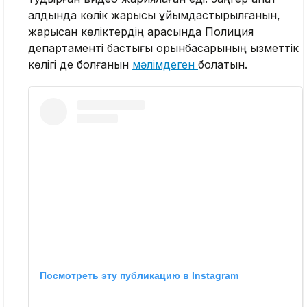
алдында көлік жарысы ұйымдастырылғанын,
жарысқан көліктердің арасында Полиция
департаменті бастығы орынбасарының қызметтік
көлігі де болғанын
мәлімдеген
болатын.
Посмотреть эту публикацию в Instagram