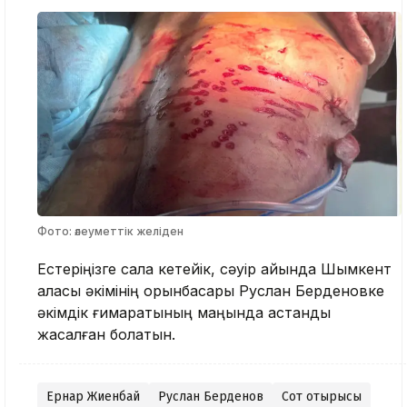
Фото: әлеуметтік желіден
Естеріңізге сала кетейік, сәуір айында Шымкент
қаласы әкімінің орынбасары Руслан Берденовке
әкімдік ғимаратының маңында қастандық
жасалған болатын.
Ернар Жиенбай
Руслан Берденов
Сот отырысы