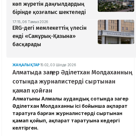
көп жүретін даңғылдардың
бірінде қозғалыс шектеледі
17:15, 06 Тамыз 2026
ERG-дегі мемлекеттің үлесін
енді «Самұрық-Қазына»
басқарады
ЖАҢАЛЫҚТАР
15:02, 03 Шілде 2026
Алматыда заңгер Әділетхан Молдаханның
сотында журналистерді сыртынан
қамап қойған
Алматының Алмалы аудандық сотында заңгер
Әділетхан Молдаханның ісі бойынша ақпарат
таратуға барған журналистерді сыртынан
қамап қойып, ақпарат таратуына кедергі
келтірген.