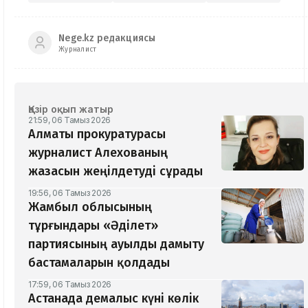
Nege.kz редакциясы
Журналист
Қазір оқып жатыр
21:59, 06 Тамыз 2026
Алматы прокуратурасы
журналист Алехованың
жазасын жеңілдетуді сұрады
19:56, 06 Тамыз 2026
Жамбыл облысының
тұрғындары «Әділет»
партиясының ауылды дамыту
бастамаларын қолдады
17:59, 06 Тамыз 2026
Астанада демалыс күні көлік