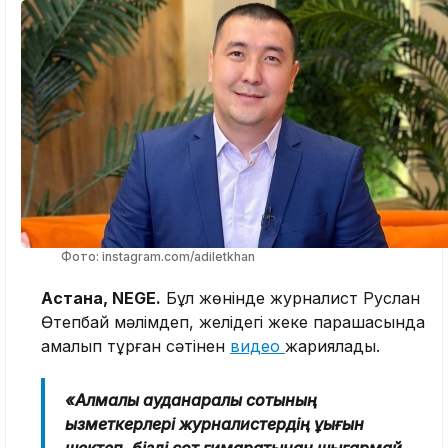
Фото: instagram.com/adiletkhan
Астана, NEGE.
Бұл жөнінде журналист Руслан
Өтепбай мәлімдеп, желідегі жеке парақшасында
қамалып тұрған сәтінен
видео
жариялады.
«Алмалы ауданаралық сотының
қызметкерлері журналистердің құқығын