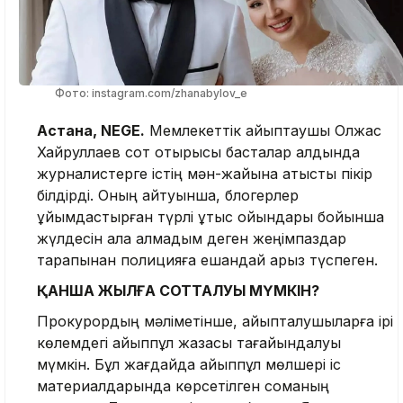
Фото: instagram.com/zhanabylov_e
Астана, NEGE.
Мемлекеттік айыптаушы Олжас
Хайруллаев сот отырысы басталар алдында
журналистерге істің мән-жайына қатысты пікір
білдірді. Оның айтуынша, блогерлер
ұйымдастырған түрлі ұтыс ойындары бойынша
жүлдесін ала алмадым деген жеңімпаздар
тарапынан полицияға ешқандай арыз түспеген.
ҚАНША ЖЫЛҒА СОТТАЛУЫ МҮМКІН?
Прокурордың мәліметінше, айыпталушыларға ірі
көлемдегі айыппұл жазасы тағайындалуы
мүмкін. Бұл жағдайда айыппұл мөлшері іс
материалдарында көрсетілген соманың