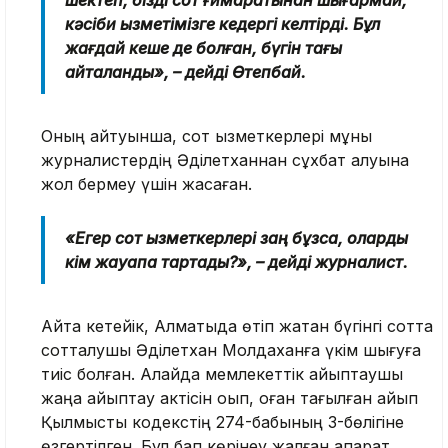
шектеп, бізді сот ғимаратынан шығармай,
кәсіби қызметімізге кедергі келтірді. Бұл
жағдай кеше де болған, бүгін тағы
қайталанды», – дейді Өтепбай.
Оның айтуынша, сот қызметкерлері мұны
журналистердің Әділетханнан сұхбат алуына
жол бермеу үшін жасаған.
«Егер сот қызметкерлері заң бұзса, оларды
кім жауапқа тартады?», – дейді журналист.
Айта кетейік, Алматыда өтіп жатқан бүгінгі сотта
сотталушы Әділетхан Молдаханға үкім шығуға
тиіс болған. Алайда мемлекеттік айыптаушы
жаңа айыптау актісін оқып, оған тағылған айып
Қылмыстық кодекстің 274-бабының 3-бөлігіне
өзгертілген. Бұл бап көрінеу жалған ақпарат