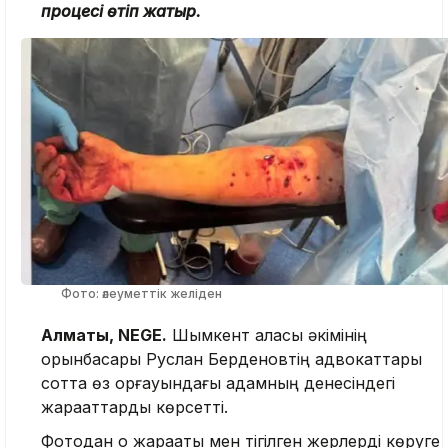
процесі өтіп жатыр.
Фото: әлеуметтік желіден
Алматы, NEGE.
Шымкент қаласы әкімінің
орынбасары Руслан Берденовтің адвокаттары
сотта өз қорғауындағы адамның денесіндегі
жарақаттарды көрсетті.
Фотодан оқ жарақаты мен тігілген жерлерді көруге