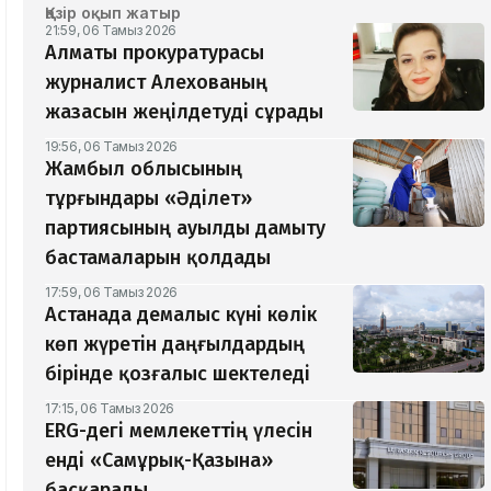
Қазір оқып жатыр
21:59, 06 Тамыз 2026
Алматы прокуратурасы
журналист Алехованың
жазасын жеңілдетуді сұрады
19:56, 06 Тамыз 2026
Жамбыл облысының
тұрғындары «Әділет»
партиясының ауылды дамыту
бастамаларын қолдады
17:59, 06 Тамыз 2026
Астанада демалыс күні көлік
көп жүретін даңғылдардың
бірінде қозғалыс шектеледі
17:15, 06 Тамыз 2026
ERG-дегі мемлекеттің үлесін
енді «Самұрық-Қазына»
басқарады