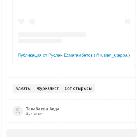
Публикация от Руслан Есмагамбетов (@ruslan_utepbai)
Алматы
Журналист
Сот отырысы
Тақабаева Аида
Журналист