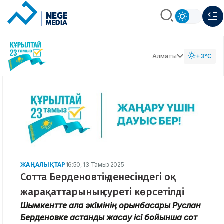
Алматы
+3°C
ЖАҢАЛЫҚТАР
16:50, 13 Тамыз 2025
Сотта Берденовтің денесіндегі оқ
жарақаттарының суреті көрсетілді
Шымкентте қала әкімінің орынбасары Руслан
Берденовке қастандық жасау ісі бойынша сот