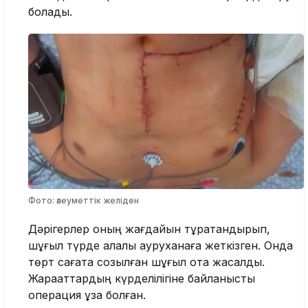
болады.
Фото: әлеуметтік желіден
Дәрігерлер оның жағдайын тұрақтандырып,
шұғыл түрде қалалық ауруханаға жеткізген. Онда
төрт сағатқа созылған шұғыл ота жасалды.
Жарақаттардың күрделілігіне байланысты
операция ұзақ болған.