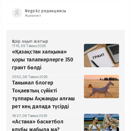
Nege.kz редакциясы
Журналист
Қазір оқып жатыр
11:16, 09 Тамыз 2026
«Қазақстан халқына»
қоры талапкерлерге 350
грант бөлді
20:52, 08 Тамыз 2026
Танымал блогер
Тоқаевтың сүйікті
тұлпары Ақжанды алғаш
рет кең далада түсірді
18:37, 08 Тамыз 2026
«Астана» баскетбол
клубы жабыла ма?