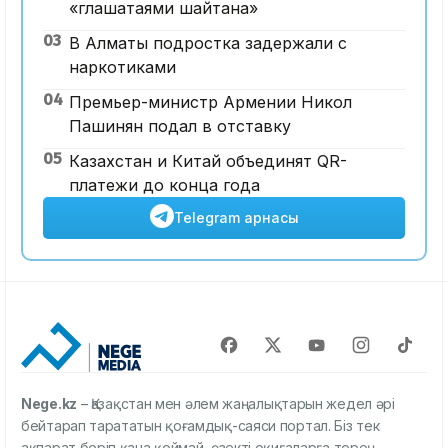
«глашатаями шайтана»
03
В Алматы подростка задержали с
наркотиками
04
Премьер-министр Армении Никол
Пашинян подал в отставку
05
Казахстан и Китай объединят QR-
платежи до конца года
Telegram арнасы
Nege.kz
– Қазақстан мен әлем жаңалықтарын жедел әрі
бейтарап тарататын қоғамдық-саяси портал. Біз тек
ақпарат беріп қана қоймай, өзекті оқиғаларға терең