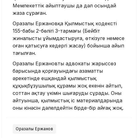
Мемлекеттік айыптаушы да дәл осындай
жаза сұраған.
Оразалы Ержановқа Қылмыстық кодекстің
155-бабы 2-бөлігі 3-тармағы (Бейбіт
жиналысты ұйымдастыруға, өткізуге немесе
оған қатысуға кедергі жасау) бойынша айып
тағылған.
Оразалы Ержановтың адвокаты жарыссөз
барысында қорғауындағы азаматтың
әрекетінде ешқандай қылмыстық
құқықбұзушылық құрамы жоқ екенін айтып,
соттан ақтау үкімін шығаруды сұрады. Оның
айтуынша, қылмыстық іс материалдарында
оның кінәсін дәлелдейтін бірде-бір айғақ жоқ.
Оразалы Ержанов