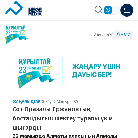
Алматы
+3°C
ЖАҢАЛЫҚТАР
18:34, 22 Мамыр 2026
Сот Оразалы Ержановтың
бостандығын шектеу туралы үкім
шығарды
22 мамырда Алматы қаласының Алмалы