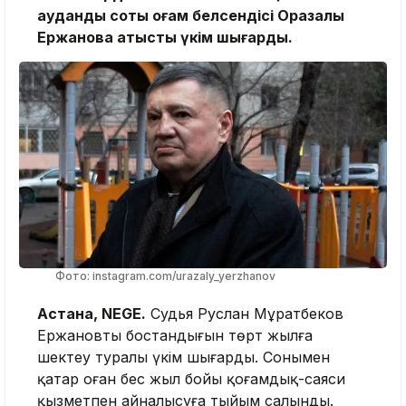
аудандық соты қоғам белсендісі Оразалы
Ержановқа қатысты үкім шығарды.
Фото: instagram.com/urazaly_yerzhanov
Астана, NEGE.
Судья Руслан Мұратбеков
Ержановтың бостандығын төрт жылға
шектеу туралы үкім шығарды. Сонымен
қатар оған бес жыл бойы қоғамдық-саяси
қызметпен айналысуға тыйым салынды.