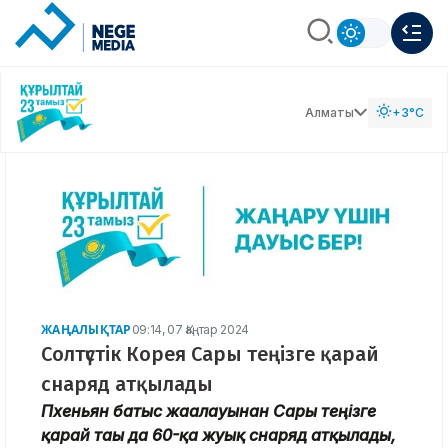
Алматы
+3°C
ЖАҢАЛЫҚТАР
09:14, 07 Қаңтар 2024
Солтүстік Корея Сары теңізге қарай
снаряд атқылады
Пхеньян батыс жағалауынан Сары теңізге
қарай тағы да 60-қа жуық снаряд атқылады,