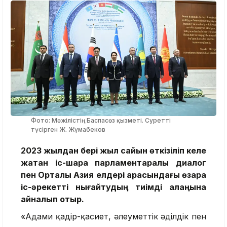
Фото: Мәжілістің Баспасөз қызметі. Суретті
түсірген Ж. Жұмабеков
2023 жылдан бері жыл сайын өткізіліп келе
жатқан іс-шара парламентаралық диалог
пен Орталық Азия елдері арасындағы өзара
іс-әрекетті нығайтудың тиімді алаңына
айналып отыр.
«Адами қадір-қасиет, әлеуметтік әділдік пен