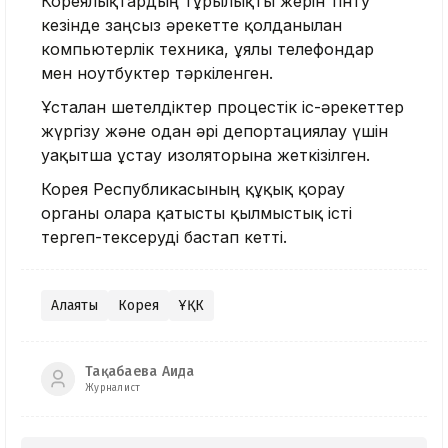
Кореялықтардың тұрғылықты жерін тінту
кезінде заңсыз әрекетте қолданылған
компьютерлік техника, ұялы телефондар
мен ноутбуктер тәркіленген.
Ұсталған шетелдіктер процестік іс-әрекеттер
жүргізу және одан әрі депортациялау үшін
уақытша ұстау изоляторына жеткізілген.
Корея Республикасының құқық қорғау
органы оларға қатысты қылмыстық істі
тергеп-тексеруді бастап кетті.
Алаяқтық
Корея
ҰҚК
Тақабаева Аида
Журналист