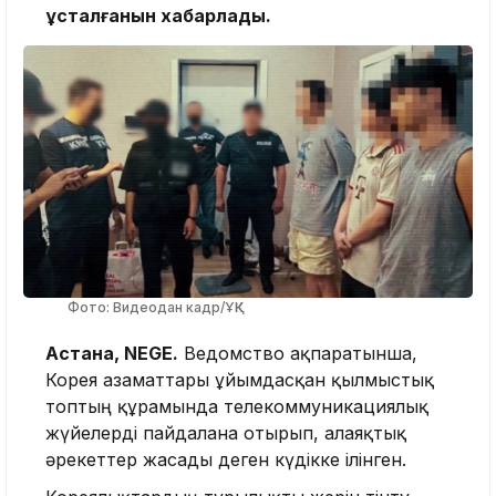
ұсталғанын хабарлады.
Фото: Видеодан кадр/ҰҚК
Астана, NEGE.
Ведомство ақпаратынша,
Корея азаматтары ұйымдасқан қылмыстық
топтың құрамында телекоммуникациялық
жүйелерді пайдалана отырып, алаяқтық
әрекеттер жасады деген күдікке ілінген.