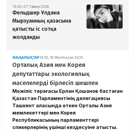
13:30, 07 Тамыз 2026
Фельдшер Ұлдана
Мырзуанның қазасына
қатысты іс сотқа
жолданды
ЖАҢАЛЫҚТАР
14:52, 16 Желтоқсан 2025
Орталық Азия мен Корея
депутаттары экологиялық
мәселелерді бірлесіп шешпек
Мәжіліс төрағасы Ерлан Қошанов бастаған
Қазақстан Парламентінің делегациясы
Ташкент қаласында өткен Орталық Азия
мемлекеттері мен Корея
Республикасының парламенттері
спикерлерінің үшінші кездесуіне қатысты.