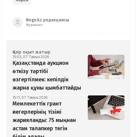
Nege.kz редакциясы
Журналист
Қазір оқып жатыр
15:53, 07 Тамыз 2026
Қазақстанда аукцион
өткізу тәртібі
өзгертілмек: кепілдік
жарна құны қымбаттайды
15:11, 07 Тамыз 2026
Мемлекеттік грант
иегерлерінің тізімі
жарияланды: 75 мыңнан
астам талапкер тегін
білім алады