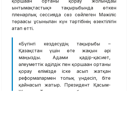
қоршаған ортаны қорғау жолындағы
ынтымақтастық» тақырыбында өткен
пленарлық сессияда сөз сөйлеген Мәжіліс
төрағасы ұсынылған күн тәртібінің өзектілігін
атап өтті.
«Бүгінгі кездесудің тақырыбы –
Қазақстан үшін өте жақын әрі
маңызды. Адами қадір-қасиет,
әлеуметтік әділдік пен қоршаған ортаны
қорғау елімізде іске асып жатқан
реформалармен толық үндесіп, біте
қайнасып жатыр. Президент Қасым-
Жомарт Тоқаевтың әр бастамасының
негізінде осы мызғымас принциптер
тұр. Әділеттілік идеясы – ұлттық
идеологиямызға айналды. Өз кезегінде,
бұл қағидалар – аймағымыздағы, тіпті
әлемдегі тұрақты даму мен