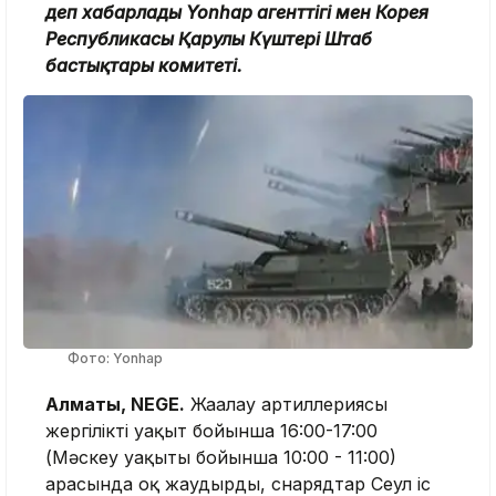
деп хабарлады Yonhap
агенттігі мен Корея
Республикасы Қарулы Күштері Штаб
бастықтары комитеті.
Фото: Yonhap
Алматы, NEGE.
Жағалау артиллериясы
жергілікті уақыт бойынша 16:00-17:00
(Мәскеу уақыты бойынша 10:00 - 11:00)
арасында оқ жаудырды, снарядтар Сеул іс