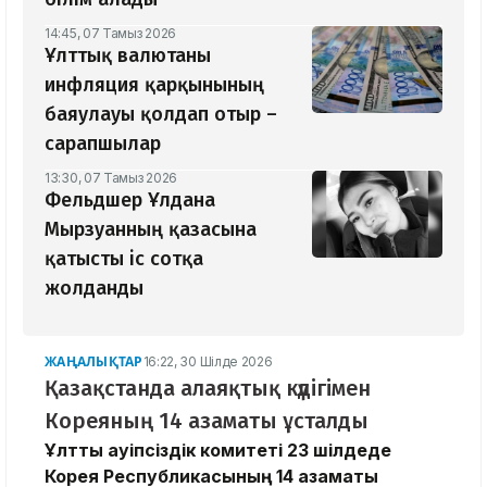
14:45, 07 Тамыз 2026
Ұлттық валютаны
инфляция қарқынының
баяулауы қолдап отыр –
сарапшылар
13:30, 07 Тамыз 2026
Фельдшер Ұлдана
Мырзуанның қазасына
қатысты іс сотқа
жолданды
ЖАҢАЛЫҚТАР
16:22, 30 Шілде 2026
Қазақстанда алаяқтық күдігімен
Кореяның 14 азаматы ұсталды
Ұлттық қауіпсіздік комитеті 23 шілдеде
Корея Республикасының 14 азаматы