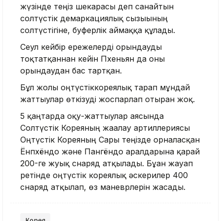
жүзінде теңіз шекарасы деп санайтын
солтүстік демаркациялық сызығының
солтүстігіне, буферлік аймаққа құлады.
Сеул кейбір ережелерді орындауды
тоқтатқаннан кейін Пхеньян да оны
орындаудан бас тартқан.
Бұл жолы оңтүстіккореялық тарап мұндай
жаттығулар өткізуді жоспарлап отырған жоқ.
5 қаңтарда оқу-жаттығулар аясында
Солтүстік Кореяның жағалау артиллериясы
Оңтүстік Кореяның Сары теңізде орналасқан
Ёнпхёндо және Пангёндо аралдарына қарай
200-ге жуық снаряд атқылады. Бұған жауап
ретінде оңтүстік кореялық әскерилер 400
снаряд атқылап, өз маневрлерін жасады.
Корея