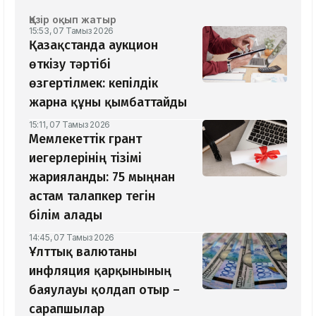
Қазір оқып жатыр
15:53, 07 Тамыз 2026
Қазақстанда аукцион
өткізу тәртібі
өзгертілмек: кепілдік
жарна құны қымбаттайды
15:11, 07 Тамыз 2026
Мемлекеттік грант
иегерлерінің тізімі
жарияланды: 75 мыңнан
астам талапкер тегін
білім алады
14:45, 07 Тамыз 2026
Ұлттық валютаны
инфляция қарқынының
баяулауы қолдап отыр –
сарапшылар