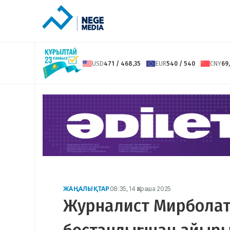
USD
471 / 468,35
EUR
540 / 540
CNY
69,
ЖАҢАЛЫҚТАР
08:35, 14 Қараша 2025
Журналист Мирболат