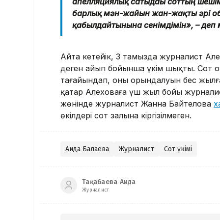
апелляциялық сатыдағы соттың шешім
барлық мән-жайын жан-жақты әрі об
қабылдайтынына сенімдімін», – деп 
Айта кетейік, 3 тамызда журналист Але
деген айып бойынша үкім шықты. Сот 
тағайындап, оның орындалуын бес жылға
қатар Алеховаға үш жыл бойы журнали
жөнінде журналист Жанна Байтелова
х
өкілдері сот залына кіргізілмеген.
Аида Балаева
Журналист
Сот үкімі
Тақабаева Аида
Журналист