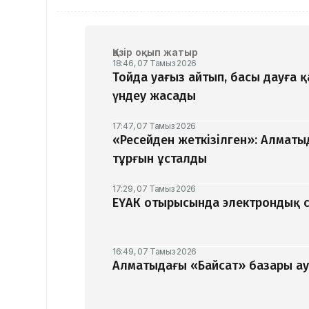
Қазір оқып жатыр
18:46, 07 Тамыз 2026
Тойда уағыз айтып, басы дауға 
үндеу жасады
17:47, 07 Тамыз 2026
«Ресейден жеткізілген»: Алматы
тұрғын ұсталды
17:29, 07 Тамыз 2026
ЕҮАК отырысында электрондық с
16:49, 07 Тамыз 2026
Алматыдағы «Байсат» базары ау