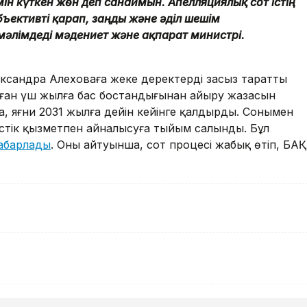
ін күткен жөн деп санаймын. Апелляциялық сот істің
ъективті қарап, заңды және әділ шешім
мәлімдеді мәдениет және ақпарат министрі.
ксандра Алеховаға жеке деректерді заңсыз таратты
оған үш жылға бас бостандығынан айыру жазасын
, яғни 2031 жылға дейін кейінге қалдырды. Сонымен
стік қызметпен айналысуға тыйым салынды. Бұл
абарлады
. Оның айтуынша, сот процесі жабық өтіп, БАҚ