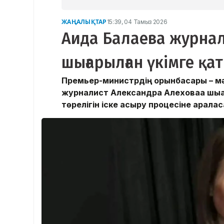
ЖАҢАЛЫҚТАР
15:39, 04 Тамыз 2026
Аида Балаева журнал
шығарылған үкімге қат
Премьер-министрдің орынбасары – м
журналист Александра Алеховаға шығары
төрелігін іске асыру процесіне арал