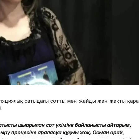
ляциялық сатыдағы соттың мән-жайды жан-жақты қара
і.
тысты шығарылған сот үкіміне байланысты айтарым,
сыру процесіне араласуға құқығы жоқ. Осыған орай,