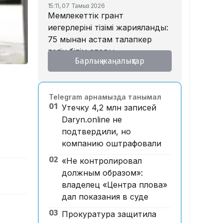
15:11, 07 Тамыз 2026
Мемлекеттік грант
иегерлерінің тізімі жарияланды:
75 мыңнан астам талапкер
тегін білім алады
Барлық жаңалықтар
14:45, 07 Тамыз 2026
Ұлттық валютаны инфляция
қарқынының баяулауы қолдап
Telegram арнамызда танымал
отыр – сарапшылар
01
Утечку 4,2 млн записей
13:30, 07 Тамыз 2026
Daryn.online не
Фельдшер Ұлдана
подтвердили, но
Мырзуанның қазасына
компанию оштрафовали
қатысты іс сотқа жолданды
02
«Не контролировал
12:59, 07 Тамыз 2026
Абай облысы аумағындағы
должным образом»:
орманды өрттен қорғауға 3
владелец «Центра плова»
млрд теңгеден астам қаржы
дал показания в суде
бөлінді
03
Прокуратура защитила
12:00, 07 Тамыз 2026