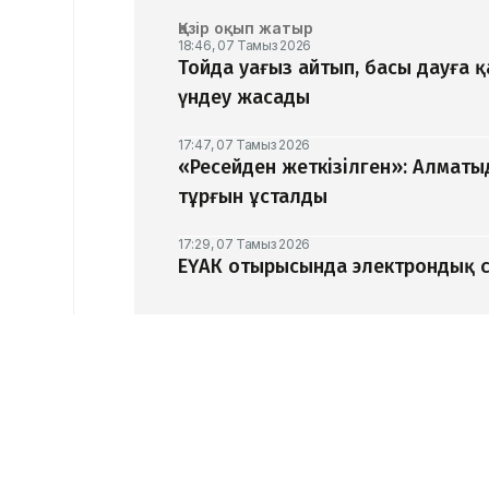
Қазір оқып жатыр
18:46, 07 Тамыз 2026
Тойда уағыз айтып, басы дауға 
үндеу жасады
17:47, 07 Тамыз 2026
«Ресейден жеткізілген»: Алматы
тұрғын ұсталды
17:29, 07 Тамыз 2026
ЕҮАК отырысында электрондық с
16:49, 07 Тамыз 2026
Алматыдағы «Байсат» базары ау
ЖАҢАЛЫҚТАР
15:02, 03 Шілде 2026