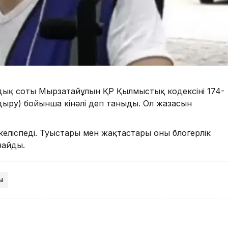
ық соты Мырзатайұлын ҚР Қылмыстық кодексінің 174-
здыру) бойынша кінәлі деп таныды. Ол жазасын
келіспеді. Туыстары мен жақтастары оны блогерлік
найды.
ы