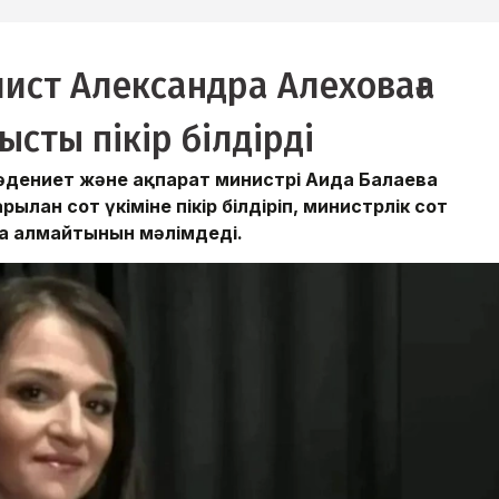
ист Александра Алеховаға
ысты пікір білдірді
әдениет және ақпарат министрі Аида Балаева
лған сот үкіміне пікір білдіріп, министрлік сот
аса алмайтынын мәлімдеді.