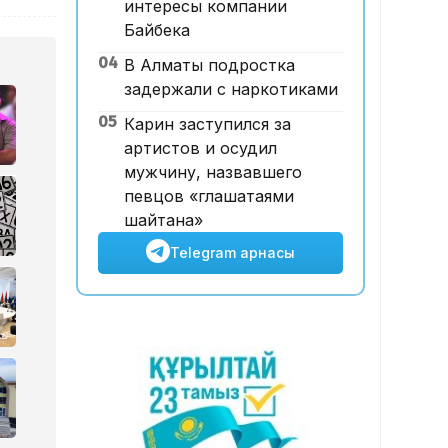
интересы компании
Футболдан ұлттық құраманы
Байбека
Грекия мен Арменияның
04
В Алматы подростка
бұрынғы бас бапкері
задержали с наркотиками
басқаруы мүмкін
05
Карин заступился за
артистов и осудил
мужчину, назвавшего
певцов «глашатаями
шайтана»
Telegram арнасы