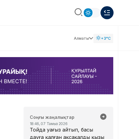
Алматы
+3°C
Соңғы жаңалықтар
18:46, 07 Тамыз 2026
Тойда уағыз айтып, басы
дауға қалған ақсақалдың қызы