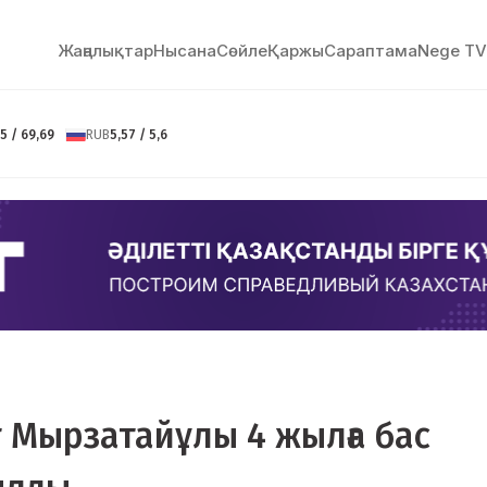
Жаңалықтар
Нысана
Сөйлe
Қаржы
Сараптама
Nege TV
5 / 69,69
RUB
5,57 / 5,6
 Мырзатайұлы 4 жылға бас