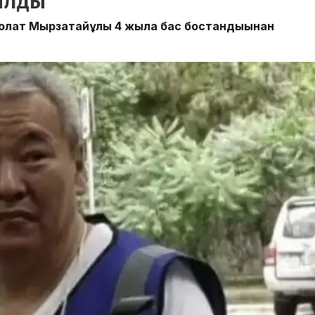
ылды
лат Мырзатайұлы 4 жылға бас бостандығынан