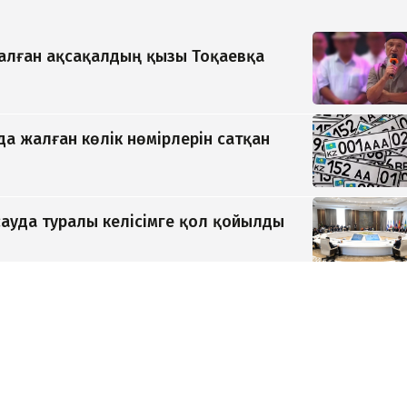
қалған ақсақалдың қызы Тоқаевқа
да жалған көлік нөмірлерін сатқан
ауда туралы келісімге қол қойылды
кционда 24,7 млрд теңгеге сатылды