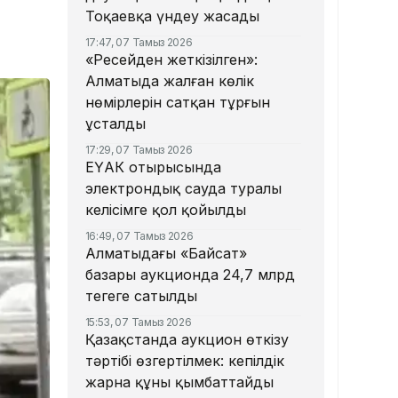
Тоқаевқа үндеу жасады
17:47, 07 Тамыз 2026
«Ресейден жеткізілген»:
Алматыда жалған көлік
нөмірлерін сатқан тұрғын
ұсталды
17:29, 07 Тамыз 2026
ЕҮАК отырысында
электрондық сауда туралы
келісімге қол қойылды
16:49, 07 Тамыз 2026
Алматыдағы «Байсат»
базары аукционда 24,7 млрд
теңгеге сатылды
15:53, 07 Тамыз 2026
Қазақстанда аукцион өткізу
тәртібі өзгертілмек: кепілдік
жарна құны қымбаттайды