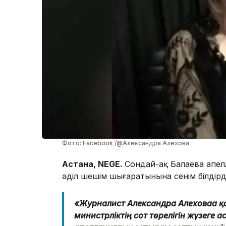
Фото: Facebook /@Александра Алехова
Астана, NEGE.
Сондай-ақ Балаева апел
әділ шешім шығаратынына сенім білдірд
«Журналист Александра Алеховаға қа
министрліктің сот төрелігін жүзеге а