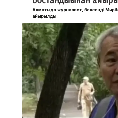
бостандығынан айыр
Алматыда журналист, белсенді Мирбо
айырылды.