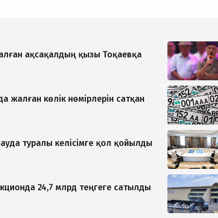
қалған ақсақалдың қызы Тоқаевқа
да жалған көлік нөмірлерін сатқан
ауда туралы келісімге қол қойылды
кционда 24,7 млрд теңгеге сатылды