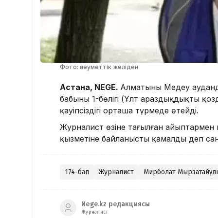
Фото: әлеуметтік желіден
Астана, NEGE.
Алматының Медеу ауданд
бабының 1-бөлігі (Ұлт араздықдықты қо
қауіпсіздігі орташа түрмеде өтейді.
Журналист өзіне тағылған айыптармен 
қызметіне байланысты қамалды деп са
174-бап
Журналист
Мирболат Мырзатайұл
Nege.kz редакциясы
Журналист