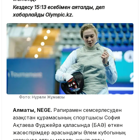
Кездесу 15:13 есебімен аяқталды, деп
хабарлайды Olympic.kz.
Фото: Нұрғали Жұмағазы
Алматы, NEGE.
Рапирамен семсерлесуден
Қазақстан құрамасының спортшысы София
Ақтаева Фуджейра қаласында (БАӘ) өткен
жасөспірімдер арасындағы Әлем кубогының