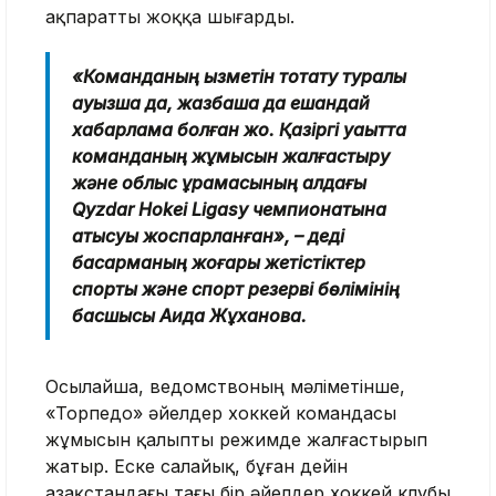
ақпаратты жоққа шығарды.
«Команданың қызметін тоқтату туралы
ауызша да, жазбаша да ешқандай
хабарлама болған жоқ. Қазіргі уақытта
команданың жұмысын жалғастыру
және облыс құрамасының алдағы
Qyzdar Hokei Ligasy чемпионатына
қатысуы жоспарланған», – деді
басқарманың жоғары жетістіктер
спорты және спорт резерві бөлімінің
басшысы Аида Жұханова.
Осылайша, ведомствоның мәліметінше,
«Торпедо» әйелдер хоккей командасы
жұмысын қалыпты режимде жалғастырып
жатыр. Еске салайық, бұған дейін
Қазақстандағы тағы бір әйелдер хоккей клубы