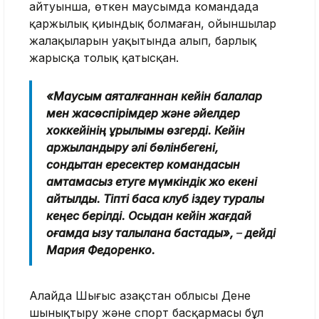
айтуынша, өткен маусымда командада
қаржылық қиындық болмаған, ойыншылар
жалақыларын уақытында алып, барлық
жарысқа толық қатысқан.
«Маусым аяқталғаннан кейін балалар
мен жасөспірімдер және әйелдер
хоккейінің құрылымы өзгерді. Кейін
қаржыландыру әлі бөлінбегені,
сондықтан ересектер командасын
қамтамасыз етуге мүмкіндік жоқ екені
айтылды. Тіпті басқа клуб іздеу туралы
кеңес берілді. Осыдан кейін жағдай
қоғамда қызу талқылана бастады»,
–
дейді
Мария Федоренко.
Алайда Шығыс Қазақстан облысы Дене
шынықтыру және спорт басқармасы бұл