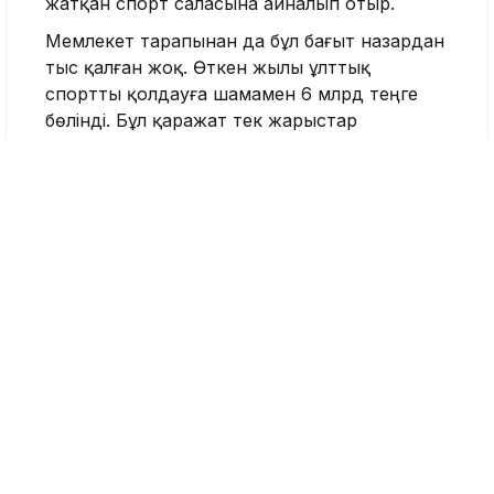
жатқан спорт саласына айналып отыр.
Мемлекет тарапынан да бұл бағыт назардан
тыс қалған жоқ. Өткен жылы ұлттық
спортты қолдауға шамамен 6 млрд теңге
бөлінді. Бұл қаражат тек жарыстар
ұйымдастыруға емес, ауыл мен қала
арасындағы мәдени байланысты бекемдеуге
бағытталды. Өйткені ұлттық ойын жәй ғана
сайыс емес, ол – ұлттың коды, тарихи
жадының ажырамас бөлігі.
Бүгінде елімізде 11 ұлттық спорт түрі ресми
түрде басым бағыт ретінде мойындалған.
Олардың қатарында көкпар мен аударыспақ
секілді ат спорты, қазақ күресі сияқты күш
пен жігерді талап ететін өнер, сондай-ақ
тоғызқұмалақ секілді зияткерлік ойын бар.
Соның ішінде құсбегілік, тоғызқұмалақ, қазақ
күресі және асық ату ЮНЕСКО-ның