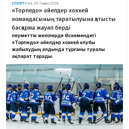
СПОРТ
11:44, 06 Тамыз 2026
«Торпедо» әйелдер хоккей
командасының таратылуына қатысты
басқарма жауап берді
Әлеуметтік желілерде Өскемендегі
«Торпедо» әйелдер хоккей клубы
жабылудың алдында тұрғаны туралы
ақпарат тарады.