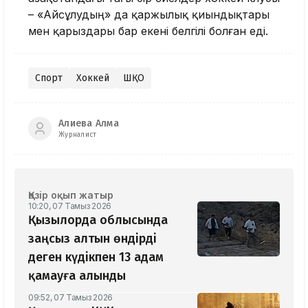
– «Айсұлудың» да қаржылық қиындықтары
мен қарыздары бар екені белгілі болған еді.
Спорт
Хоккей
ШҚО
Алиева Алма
Журналист
Қазір оқып жатыр
10:20, 07 Тамыз 2026
Қызылорда облысында
заңсыз алтын өндірді
деген күдікпен 13 адам
қамауға алынды
09:52, 07 Тамыз 2026