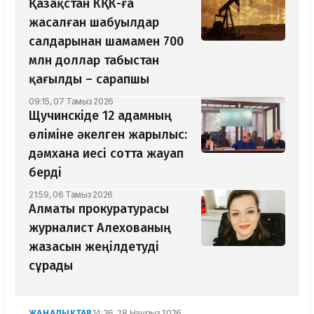
Қазақстан КҚК-ға
жасалған шабуылдар
салдарынан шамамен 700
млн доллар табыстан
қағылды – сарапшы
09:15, 07 Тамыз 2026
Щучинскіде 12 адамның
өліміне әкелген жарылыс:
дәмхана иесі сотта жауап
берді
21:59, 06 Тамыз 2026
Алматы прокуратурасы
журналист Алехованың
жазасын жеңілдетуді
сұрады
ЖАҢАЛЫҚТАР
14:36, 28 Наурыз 2026