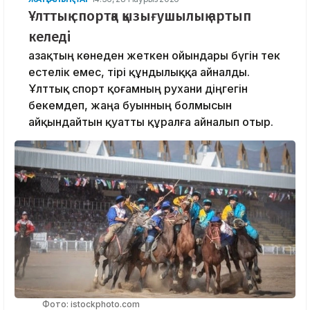
Ұлттық спортқа қызығушылық артып
келеді
Қазақтың көнеден жеткен ойындары бүгін тек
естелік емес, тірі құндылыққа айналды.
Ұлттық спорт қоғамның рухани діңгегін
бекемдеп, жаңа буынның болмысын
айқындайтын қуатты құралға айналып отыр.
Фото: istockphoto.com