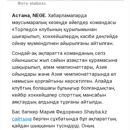
Фото: shaiba.kz
Астана, NEGE.
Хабарламаларда
маусымаралық кезеңде әйелдер командасы
«Торпедо» клубының құрылымынан
шығарылып, хоккейшілердің кәсіби деңгейде
ойнау мүмкіндігінен айырылғаны айтылған.
Сондай-ақ ақпаратта команданың сегіз
ойыншысы жыл сайын Қазақстан құрамасына
шақырылып, әлем чемпионаттары, Азия
ойындары және Азия чемпионаттарында ел
намысын қорғайтыны көрсетілген. Алайда
клубтың болашағы бұлыңғыр болғандықтан,
кейбір хоккейшілер спорттық мансабын
аяқтаудың алдында тұрғаны айтылды.
Бас бапкер Мария Федоренко Shayba.kz
сайтына
берген сұхбатында бұл ақпараттың
қайдан шыққанын түсіндірді. Оның