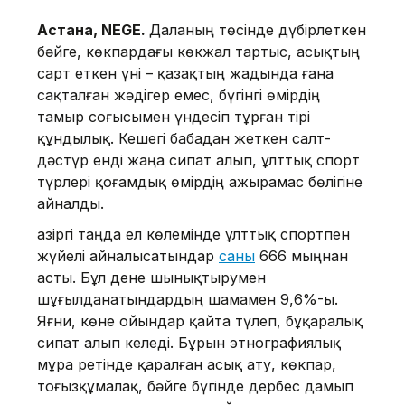
Астана, NEGE.
Даланың төсінде дүбірлеткен
бәйге, көкпардағы көкжал тартыс, асықтың
сарт еткен үні – қазақтың жадында ғана
сақталған жәдігер емес, бүгінгі өмірдің
тамыр соғысымен үндесіп тұрған тірі
құндылық. Кешегі бабадан жеткен салт-
дәстүр енді жаңа сипат алып, ұлттық спорт
түрлері қоғамдық өмірдің ажырамас бөлігіне
айналды.
Қазіргі таңда ел көлемінде ұлттық спортпен
жүйелі айналысатындар
саны
666 мыңнан
асты. Бұл дене шынықтырумен
шұғылданатындардың шамамен 9,6%-ы.
Яғни, көне ойындар қайта түлеп, бұқаралық
сипат алып келеді. Бұрын этнографиялық
мұра ретінде қаралған асық ату, көкпар,
тоғызқұмалақ, бәйге бүгінде дербес дамып