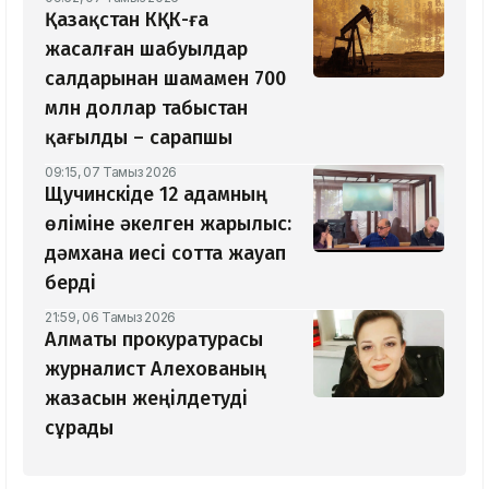
Қазақстан КҚК-ға
жасалған шабуылдар
салдарынан шамамен 700
млн доллар табыстан
қағылды – сарапшы
09:15, 07 Тамыз 2026
Щучинскіде 12 адамның
өліміне әкелген жарылыс:
дәмхана иесі сотта жауап
берді
21:59, 06 Тамыз 2026
Алматы прокуратурасы
журналист Алехованың
жазасын жеңілдетуді
сұрады