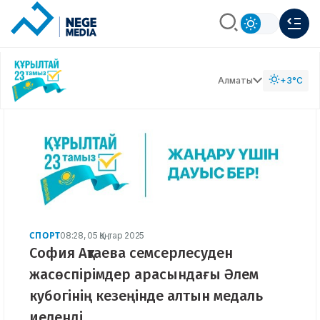
Алматы
+3°C
СПОРТ
08:28, 05 Қаңтар 2025
София Ақтаева семсерлесуден
жасөспірімдер арасындағы Әлем
кубогінің кезеңінде алтын медаль
иеленді