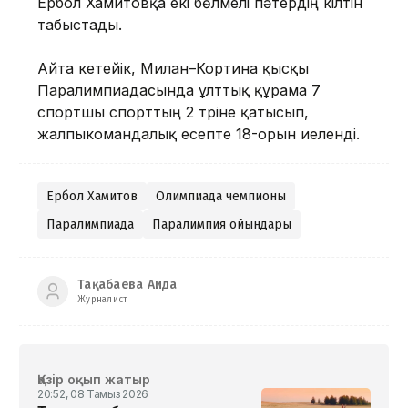
Ербол Хамитовқа екі бөлмелі пәтердің кілтін
табыстады.
Айта кетейік, Милан–Кортина қысқы
Паралимпиадасында ұлттық құрама 7
спортшы спорттың 2 түріне қатысып,
жалпыкомандалық есепте 18-орын иеленді.
Ербол Хамитов
Олимпиада чемпионы
Паралимпиада
Паралимпия ойындары
Тақабаева Аида
Журналист
Қазір оқып жатыр
20:52, 08 Тамыз 2026