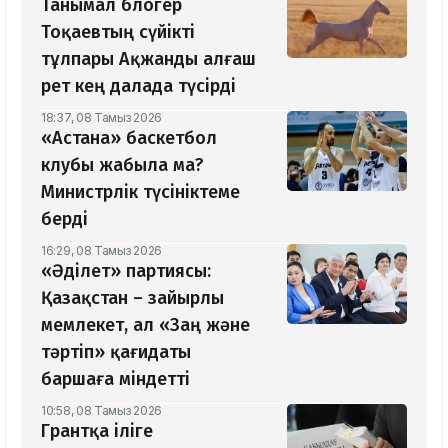
Танымал блогер
Тоқаевтың сүйікті
тұлпары Ақжанды алғаш
рет кең далада түсірді
18:37, 08 Тамыз 2026
«Астана» баскетбол
клубы жабыла ма?
Министрлік түсініктеме
берді
16:29, 08 Тамыз 2026
«Әділет» партиясы:
Қазақстан – зайырлы
мемлекет, ал «Заң және
тәртіп» қағидаты
баршаға міндетті
10:58, 08 Тамыз 2026
Грантқа іліге