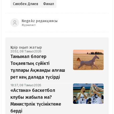
Сиязбек Дәлиев
Финал
Nege.kz редакциясы
Журналист
Қазір оқып жатыр
20:52, 08 Тамыз 2026
Танымал блогер
Тоқаевтың сүйікті
тұлпары Ақжанды алғаш
рет кең далада түсірді
18:37, 08 Тамыз 2026
«Астана» баскетбол
клубы жабыла ма?
Министрлік түсініктеме
берді