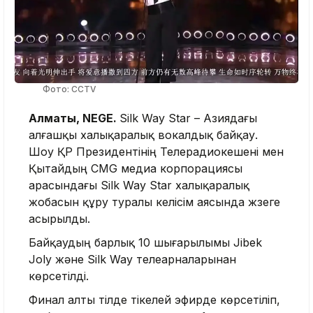
Фото: CCTV
Алматы, NEGE.
Silk Way Star – Азиядағы
алғашқы халықаралық вокалдық байқау.
Шоу ҚР Президентінің Телерадиокешені мен
Қытайдың CMG медиа корпорациясы
арасындағы Silk Way Star халықаралық
жобасын құру туралы келісім аясында жүзеге
асырылды.
Байқаудың барлық 10 шығарылымы Jibek
Joly және Silk Way телеарналарынан
көрсетілді.
Финал алты тілде тікелей эфирде көрсетіліп,