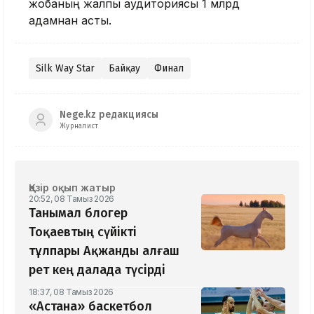
жобаның жалпы аудиториясы 1 млрд
адамнан асты.
Silk Way Star
Байқау
Финал
Nege.kz редакциясы
Журналист
Қазір оқып жатыр
20:52, 08 Тамыз 2026
Танымал блогер
Тоқаевтың сүйікті
тұлпары Ақжанды алғаш
рет кең далада түсірді
18:37, 08 Тамыз 2026
«Астана» баскетбол