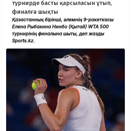
турнирде басты қарсыласын ұтып,
финалға шықты
Қазақстанның бірінші, әлемнің 9-ракеткасы
Елена Рыбакина Нинбо (Қытай) WTA 500
турнирінің финалына шықты, деп жазды
Sports.kz.