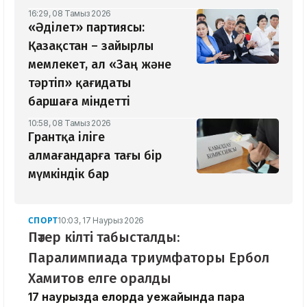
16:29, 08 Тамыз 2026
«Әділет» партиясы:
Қазақстан – зайырлы
мемлекет, ал «Заң және
тәртіп» қағидаты
баршаға міндетті
10:58, 08 Тамыз 2026
Грантқа іліге
алмағандарға тағы бір
мүмкіндік бар
СПОРТ
10:03, 17 Наурыз 2026
Пәтер кілті табысталды:
Паралимпиада триумфаторы Ербол
Хамитов елге оралды
17 наурызда елорда әуежайында пара