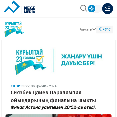
Алматы
+3°C
СПОРТ
13:27, 06 Қыркүйек 2024
Сиязбек Дәлиев Паралимпия
ойындарының финалына шықты
Финал Астана уақытымен 20:52-де өтеді.