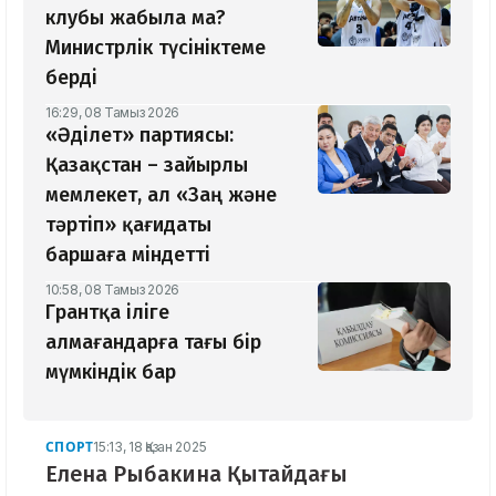
клубы жабыла ма?
Министрлік түсініктеме
берді
16:29, 08 Тамыз 2026
«Әділет» партиясы:
Қазақстан – зайырлы
мемлекет, ал «Заң және
тәртіп» қағидаты
баршаға міндетті
10:58, 08 Тамыз 2026
Грантқа іліге
алмағандарға тағы бір
мүмкіндік бар
СПОРТ
15:13, 18 Қазан 2025
Елена Рыбакина Қытайдағы