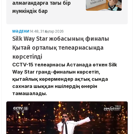
алмағандарға тағы бір
мүмкіндік бар
МӘДЕНИ
14:48, 31 Қаңтар 2026
Silk Way Star жобасының финалы
Қытай орталық телеарнасында
көрсетілді
CCTV-15 телеарнасы Астанада өткен Silk
Way Star гранд-финалын көрсетіп,
қытайлық көрермендер ақтық сында
сахнаға шыққан әншілердің өнерін
тамашалады.