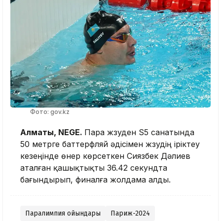
Фото: gov.kz
Алматы, NEGE.
Пара жүзуден S5 санатында
50 метрге баттерфляй әдісімен жүзудің іріктеу
кезеңінде өнер көрсеткен Сиязбек Дәлиев
аталған қашықтықты 36.42 секундта
бағындырып, финалға жолдама алды.
Паралимпия ойындары
Париж-2024