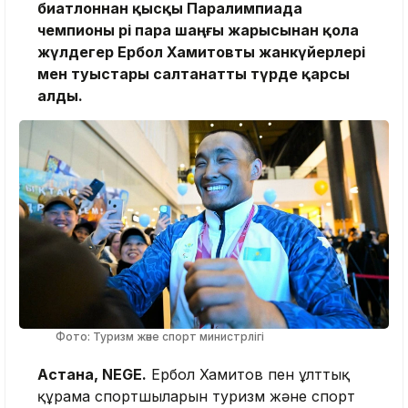
биатлоннан қысқы Паралимпиада
чемпионы әрі пара шаңғы жарысынан қола
жүлдегер Ербол Хамитовты жанкүйерлері
мен туыстары салтанатты түрде қарсы
алды.
Фото: Туризм және спорт министрлігі
Астана, NEGE.
Ербол Хамитов пен ұлттық
құрама спортшыларын туризм және спорт