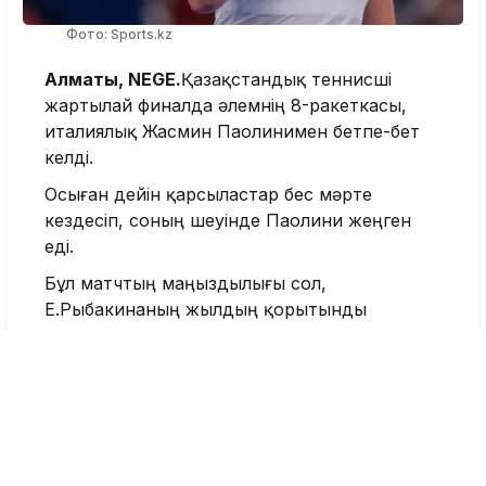
Фото: Sports.kz
Алматы, NEGE.
Қазақстандық теннисші
жартылай финалда әлемнің 8-ракеткасы,
италиялық Жасмин Паолинимен бетпе-бет
келді.
Осыған дейін қарсыластар бес мәрте
кездесіп, соның үшеуінде Паолини жеңген
еді.
Бұл матчтың маңыздылығы сол,
Е.Рыбакинаның жылдың қорытынды
турниріне жолдама алуы үшін WTA
чемпиондық кестесінде үздік сегіздікке ілігуі
қажет. Осыған дейін Ж.Паолини 4 325
ұпаймен жетінші, ресейлік Мирра Андреева
(4 320) сегізінші, ал Е.Рыбакина (4 мың ұпай)
тоғызыншы орында тұрған еді. Сондықтан