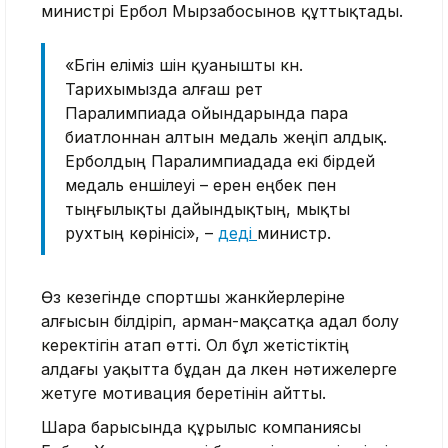
министрі Ербол Мырзабосынов құттықтады.
«Бүгін еліміз үшін қуанышты күн.
Тарихымызда алғаш рет
Паралимпиада ойындарында пара
биатлоннан алтын медаль жеңіп алдық.
Ерболдың Паралимпиадада екі бірдей
медаль еншілеуі – ерен еңбек пен
тыңғылықты дайындықтың, мықты
рухтың көрінісі», –
деді
министр.
Өз кезегінде спортшы жанкүйерлеріне
алғысын білдіріп, арман-мақсатқа адал болу
керектігін атап өтті. Ол бұл жетістіктің
алдағы уақытта бұдан да үлкен нәтижелерге
жетуге мотивация беретінін айтты.
Шара барысында құрылыс компаниясы