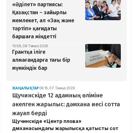
«Әділет» партиясы:
Қазақстан – зайырлы
мемлекет, ал «Заң және
тәртіп» қағидаты
баршаға міндетті
10:58, 08 Тамыз 2026
Грантқа іліге
алмағандарға тағы бір
мүмкіндік бар
ЖАҢАЛЫҚТАР
09:15, 07 Тамыз 2026
Щучинскіде 12 адамның өліміне
әкелген жарылыс: дәмхана иесі сотта
жауап берді
Щучинскіде «Центр плова»
дәмханасындағы жарылысқа қатысты сот