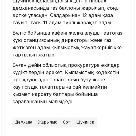
Щучинск қаласындағы «Центр плова»
дәмханасында газ баллоны жарылып, соңы
өртке ұласқан. Салдарынан 12 адам қаза
тауып, тағы 11 адам түрлі жарақат алды.
Бұл іс бойынша кафені жалға алушы, автогаз
құю станциясының директоры және газ
жеткізген адам қылмыстық жауапкершілікке
тартылып жатыр.
Бұған дейін облыстық прокуратура өкілдері
күдіктілердің әрекеті Қылмыстық кодекстің
өрт қауіпсіздігі талаптарын бұзу және
қауіпсіздік талаптарына сай келмейтін
қызмет көрсету баптары бойынша
сараланғанын мәлімдеді.
Дәмхана
Жарылыс
Сот
Щучинск