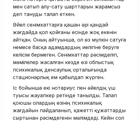
мен сатып алу-сату шарттарын жарамсыз
деп тануды талап еткен.
Әйел сенімхаттарға қашан әрі қандай
жағдайда қол қойғаны есінде жоқ екенін
айтқан. Оның айтуынша, ол өз мүлкін сатуға
немесе басқа адамдардың иелігіне беруге
келісім бермеген. Сенімхаттар рәсімделіп,
мәмілелер жасалған кезде өзі облыстық
психикалық денсаулық орталығында
стационарлық ем қабылдап жүрген.
Іс бойынша екі нотариус пен әйелдің үш
туысы жауапкер ретінде танылды. Талап
қоюшы олардың өзінің психикалық
жағдайын пайдаланып, қажетті құжаттарды
сыртынан рәсімдегенін мәлімдеді. Кейін сол
сенімхаттардың негізінде оған тиесілі жер
учаскесі, тұрғын үй мен пәтер сатылып