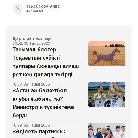
Тақабаева Аида
Журналист
Қазір оқып жатыр
20:52, 08 Тамыз 2026
Танымал блогер
Тоқаевтың сүйікті
тұлпары Ақжанды алғаш
рет кең далада түсірді
18:37, 08 Тамыз 2026
«Астана» баскетбол
клубы жабыла ма?
Министрлік түсініктеме
берді
16:29, 08 Тамыз 2026
«Әділет» партиясы: