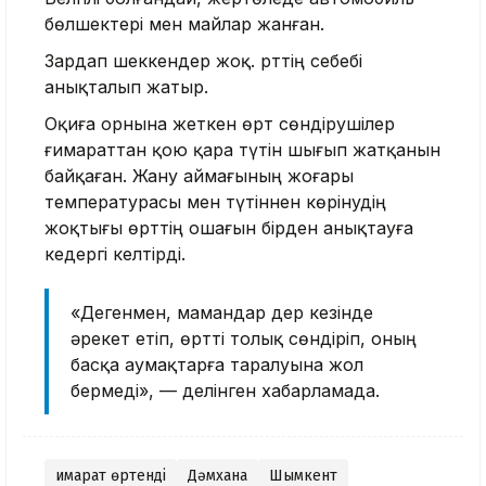
бөлшектері мен майлар жанған.
Зардап шеккендер жоқ. Өрттің себебі
анықталып жатыр.
Оқиға орнына жеткен өрт сөндірушілер
ғимараттан қою қара түтін шығып жатқанын
байқаған. Жану аймағының жоғары
температурасы мен түтіннен көрінудің
жоқтығы өрттің ошағын бірден анықтауға
кедергі келтірді.
«Дегенмен, мамандар дер кезінде
әрекет етіп, өртті толық сөндіріп, оның
басқа аумақтарға таралуына жол
бермеді», — делінген хабарламада.
Ғимарат өртенді
Дәмхана
Шымкент