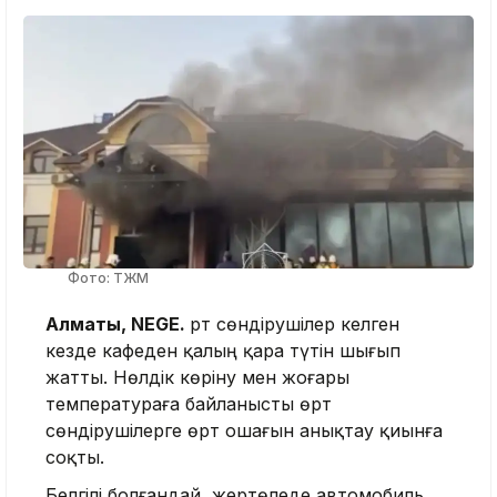
Фото: ТЖМ
Алматы, NEGE.
Өрт сөндірушілер келген
кезде кафеден қалың қара түтін шығып
жатты. Нөлдік көріну мен жоғары
температураға байланысты өрт
сөндірушілерге өрт ошағын анықтау қиынға
соқты.
Белгілі болғандай, жертөледе автомобиль