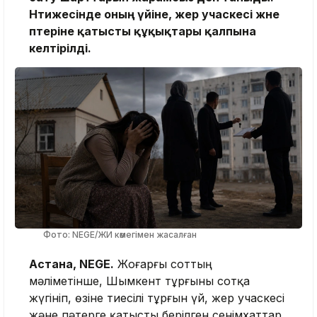
Нәтижесінде оның үйіне, жер учаскесі және
пәтеріне қатысты құқықтары қалпына
келтірілді.
Фото: NEGE/ЖИ көмегімен жасалған
Астана, NEGE.
Жоғарғы соттың
мәліметінше, Шымкент тұрғыны сотқа
жүгініп, өзіне тиесілі тұрғын үй, жер учаскесі
және пәтерге қатысты берілген сенімхаттар