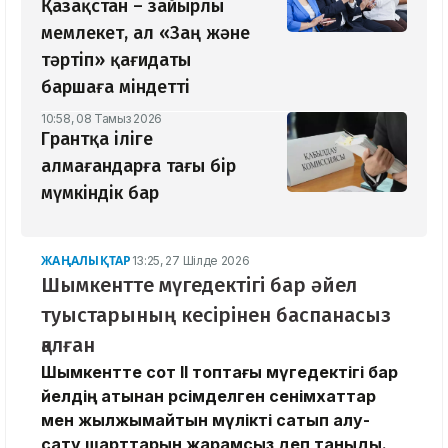
Қазақстан – зайырлы
мемлекет, ал «Заң және
тәртіп» қағидаты
баршаға міндетті
10:58, 08 Тамыз 2026
Грантқа іліге
алмағандарға тағы бір
мүмкіндік бар
ЖАҢАЛЫҚТАР
13:25, 27 Шілде 2026
Шымкентте мүгедектігі бар әйел
туыстарының кесірінен баспанасыз
қалған
Шымкентте сот ІІ топтағы мүгедектігі бар
әйелдің атынан рәсімделген сенімхаттар
мен жылжымайтын мүлікті сатып алу-
сату шарттарын жарамсыз деп таныды.