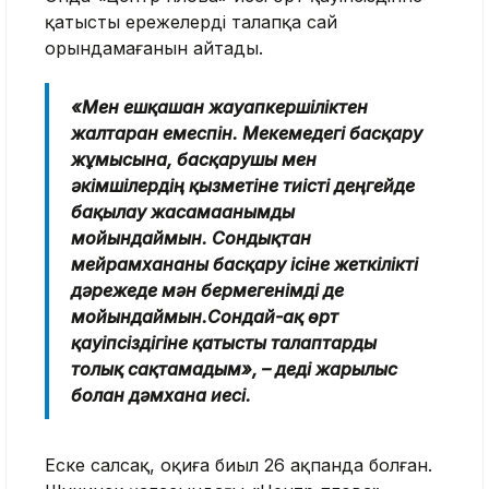
қатысты ережелерді талапқа сай
орындамағанын айтады.
«Мен ешқашан жауапкершіліктен
жалтарған емеспін. Мекемедегі басқару
жұмысына, басқарушы мен
әкімшілердің қызметіне тиісті деңгейде
бақылау жасамағанымды
мойындаймын. Сондықтан
мейрамхананы басқару ісіне жеткілікті
дәрежеде мән бермегенімді де
мойындаймын.Сондай-ақ өрт
қауіпсіздігіне қатысты талаптарды
толық сақтамадым», – деді жарылыс
болған дәмхана иесі.
Еске салсақ, оқиға биыл 26 ақпанда болған.