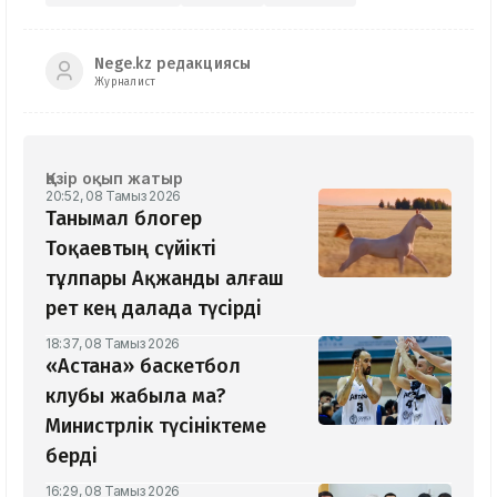
Nege.kz редакциясы
Журналист
Қазір оқып жатыр
20:52, 08 Тамыз 2026
Танымал блогер
Тоқаевтың сүйікті
тұлпары Ақжанды алғаш
рет кең далада түсірді
18:37, 08 Тамыз 2026
«Астана» баскетбол
клубы жабыла ма?
Министрлік түсініктеме
берді
16:29, 08 Тамыз 2026