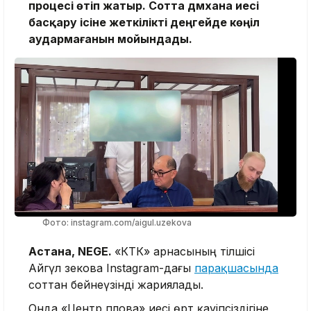
процесі өтіп жатыр. Сотта дәмхана иесі
басқару ісіне жеткілікті деңгейде көңіл
аудармағанын мойындады.
Фото: instagram.com/aigul.uzekova
Астана, NEGE.
«КТК» арнасының тілшісі
Айгүл Өзекова Instagram-дағы
парақшасында
соттан бейнеүзінді жариялады.
Онда «Центр плова» иесі өрт қауіпсіздігіне