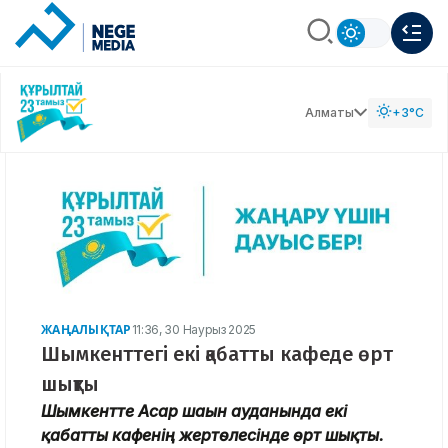
Алматы
+3°C
ЖАҢАЛЫҚТАР
11:36, 30 Наурыз 2025
Шымкенттегі екі қабатты кафеде өрт
шықты
Шымкентте Асар шағын ауданында екі
қабатты кафенің жертөлесінде өрт шықты.