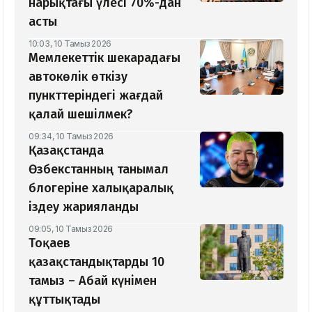
нарықтағы үлесі 70%-дан
асты
10:03, 10 Тамыз 2026
Мемлекеттік шекарадағы
автокөлік өткізу
пункттеріндегі жағдай
қалай шешілмек?
09:34, 10 Тамыз 2026
Қазақстанда
Өзбекстанның танымал
блогеріне халықаралық
іздеу жарияланды
09:05, 10 Тамыз 2026
Тоқаев
қазақстандықтарды 10
тамыз – Абай күнімен
құттықтады