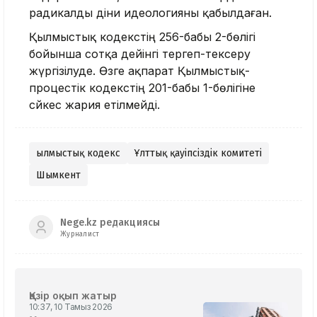
радикалды діни идеологияны қабылдаған.
Қылмыстық кодекстің 256-бабы 2-бөлігі
бойынша сотқа дейінгі тергеп-тексеру
жүргізілуде. Өзге ақпарат Қылмыстық-
процестік кодекстің 201-бабы 1-бөлігіне
сәйкес жария етілмейді.
Қылмыстық кодекс
Ұлттық қауіпсіздік комитеті
Шымкент
Nege.kz редакциясы
Журналист
Қазір оқып жатыр
10:37, 10 Тамыз 2026