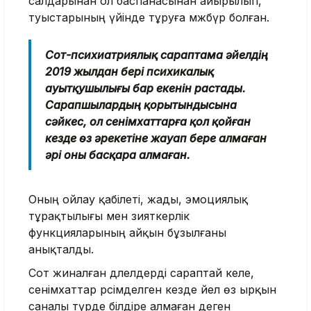
салдарынан ол баспанасынан айырылып,
туыстарының үйінде тұруға мәжбүр болған.
Сот-психиатриялық сараптама әйелдің
2019 жылдан бері психикалық
ауытқушылығы бар екенін растады.
Сарапшылардың қорытындысына
сәйкес, ол сенімхаттарға қол қойған
кезде өз әрекетіне жауап бере алмаған
әрі оны басқара алмаған.
Оның ойлау қабілеті, жады, эмоциялық
тұрақтылығы мен зияткерлік
функцияларының айқын бұзылғаны
анықталды.
Сот жиналған дәлелдерді сараптай келе,
сенімхаттар рәсімделген кезде әйел өз ырқын
саналы түрде білдіре алмаған деген