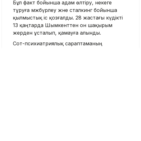
Бұл факт бойынша адам өлтіру, некеге
тұруға мәжбүрлеу және сталкинг бойынша
қылмыстық іс қозғалды. 28 жастағы күдікті
13 қаңтарда Шымкенттен он шақырым
жерден ұсталып, қамауға алынды.
Сот-психиатриялық сараптаманың
қорытындысы бойынша күдіктіден
психикалық бұзылыстар анықталып, ол
Талғар ауданы Ақтас ауылындағы
мамандандырылған мекемеге
мәжбүрлі
емдеуге жіберілген
. Кейін күдікке ілінген
жігіттің ақыл-есінің дұрыс екені анықталды
.
Нұрай Серікбайдың қазасынан кейін
құқықтық тәртіпті тиісінше қамтамасыз
етпегені үшін қалалық полиция департаменті
бастығы мен оның бірінші орынбасары,
сондай-ақ бірқатар лауазымды тұлға
қызметінен босатылды
.