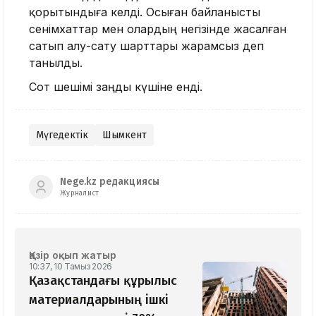
қорытындыға келді. Осыған байланысты
сенімхаттар мен олардың негізінде жасалған
сатып алу-сату шарттары жарамсыз деп
танылды.
Сот шешімі заңды күшіне енді.
Мүгедектік
Шымкент
Nege.kz редакциясы
Журналист
Қазір оқып жатыр
10:37, 10 Тамыз 2026
Қазақстандағы құрылыс
материалдарының ішкі