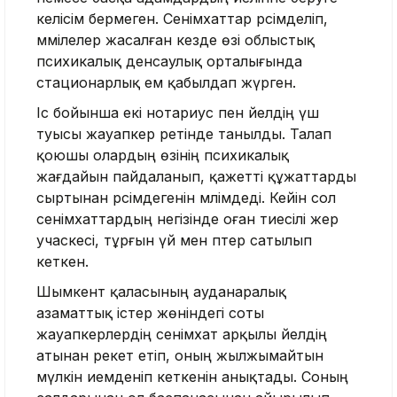
келісім бермеген. Сенімхаттар рәсімделіп,
мәмілелер жасалған кезде өзі облыстық
психикалық денсаулық орталығында
стационарлық ем қабылдап жүрген.
Іс бойынша екі нотариус пен әйелдің үш
туысы жауапкер ретінде танылды. Талап
қоюшы олардың өзінің психикалық
жағдайын пайдаланып, қажетті құжаттарды
сыртынан рәсімдегенін мәлімдеді. Кейін сол
сенімхаттардың негізінде оған тиесілі жер
учаскесі, тұрғын үй мен пәтер сатылып
кеткен.
Шымкент қаласының ауданаралық
азаматтық істер жөніндегі соты
жауапкерлердің сенімхат арқылы әйелдің
атынан әрекет етіп, оның жылжымайтын
мүлкін иемденіп кеткенін анықтады. Соның