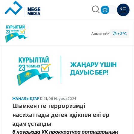
Алматы
+3°C
ЖАҢАЛЫҚТАР
12:51, 06 Наурыз 2024
Шымкентте терроризмді
насихаттады деген күдікпен екі ер
адам ұсталды
6 наурызда ҰҚК прокуратура органдарының