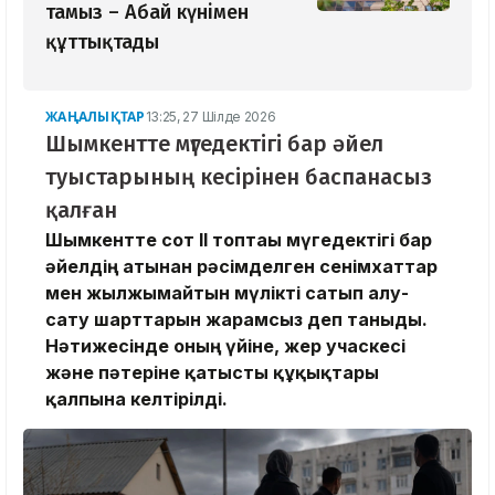
тамыз – Абай күнімен
құттықтады
ЖАҢАЛЫҚТАР
13:25, 27 Шілде 2026
Шымкентте мүгедектігі бар әйел
туыстарының кесірінен баспанасыз
қалған
Шымкентте сот ІІ топтағы мүгедектігі бар
әйелдің атынан рәсімделген сенімхаттар
мен жылжымайтын мүлікті сатып алу-
сату шарттарын жарамсыз деп таныды.
Нәтижесінде оның үйіне, жер учаскесі
және пәтеріне қатысты құқықтары
қалпына келтірілді.