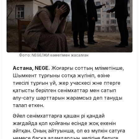
Фото: NEGE/ЖИ көмегімен жасалған
Астана, NEGE.
Жоғарғы соттың мәліметінше,
Шымкент тұрғыны сотқа жүгініп, өзіне
тиесілі тұрғын үй, жер учаскесі және пәтерге
қатысты берілген сенімхаттар мен сатып
алу-сату шарттарын жарамсыз деп тануды
талап еткен.
Әйел сенімхаттарға қашан әрі қандай
жағдайда қол қойғаны есінде жоқ екенін
айтқан. Оның айтуынша, ол өз мүлкін сатуға
немесе басқа адамдардың иелігіне беруге