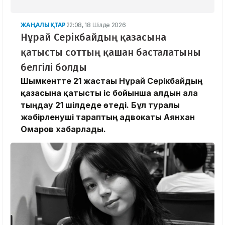
ЖАҢАЛЫҚТАР
22:08, 18 Шілде 2026
Нұрай Серікбайдың қазасына
қатысты соттың қашан басталатыны
белгілі болды
Шымкентте 21 жастағы Нұрай Серікбайдың
қазасына қатысты іс бойынша алдын ала
тыңдау 21 шілдеде өтеді. Бұл туралы
жәбірленуші тараптың адвокаты Аянхан
Омаров хабарлады.