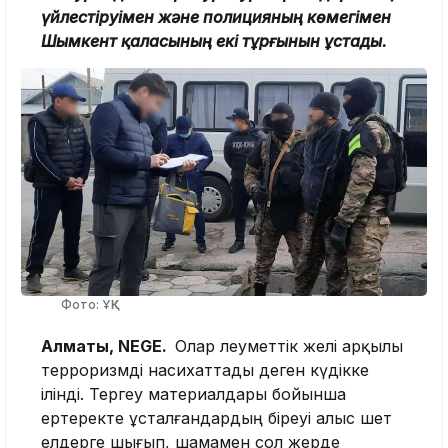
үйлестіруімен және полицияның көмегімен
Шымкент қаласының екі тұрғынын ұстады.
Фото: ҰҚК
Алматы, NEGE.
Олар әлеуметтік желі арқылы
терроризмді насихаттады деген күдікке
ілінді. Тергеу материалдары бойынша
ертеректе ұсталғандардың біреуі алыс шет
елдерге шығып, шамамен сол жерде