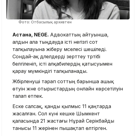
Фото: Отбасылық архивтен
Астана, NEGE.
Адвокаттың айтуынша,
алдын ала тыңдауда істі негізгі сот
талқылауына жіберу мәселесі шешіледі.
Сондай-ақ дәлелдерді зерттеу тәртібі
белгіленіп, істі алқабилердің қатысуымен
қарау мүмкіндігі талқыланады.
Жәбірленуші тарап соттың барынша ашық
өтуін және отырыстардың онлайн көрсетілуін
талап етпек.
Еске салсақ, қанды қылмыс 11 қаңтарда
жасалған. Сол күні кешке Шымкент
қаласында 21 жастағы Нұрай Серікбайды
танысы 11 жерінен пышақтап өлтірген.