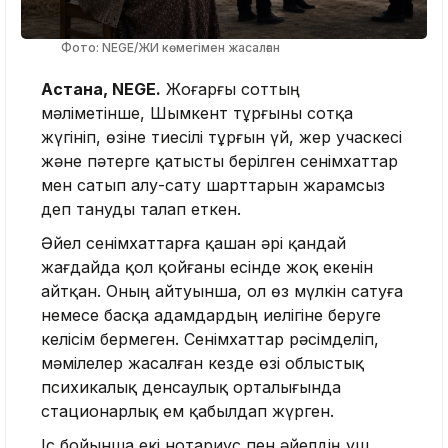
Фото: NEGE/ЖИ көмегімен жасалған
Астана, NEGE.
Жоғарғы соттың
мәліметінше, Шымкент тұрғыны сотқа
жүгініп, өзіне тиесілі тұрғын үй, жер учаскесі
және пәтерге қатысты берілген сенімхаттар
мен сатып алу-сату шарттарын жарамсыз
деп тануды талап еткен.
Әйел сенімхаттарға қашан әрі қандай
жағдайда қол қойғаны есінде жоқ екенін
айтқан. Оның айтуынша, ол өз мүлкін сатуға
немесе басқа адамдардың иелігіне беруге
келісім бермеген. Сенімхаттар рәсімделіп,
мәмілелер жасалған кезде өзі облыстық
психикалық денсаулық орталығында
стационарлық ем қабылдап жүрген.
Іс бойынша екі нотариус пен әйелдің үш