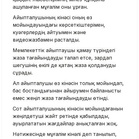
ашуланған мұғалім оны ұрған.
Айыпталушының кінәсі оның өз
мойындауындағы көрсеткіштерімен,
куәгерлердің айтуымен және
видеожазбамен расталды.
Мемлекеттік айыптаушы қамау түріндегі
жаза тағайындауды талап етсе, зардап
шегушінің өкілі де қатаң жаза қолдануды
сұрады.
Ал айыпталушы өз кінәсін толық мойындап,
бас бостандығынан айырумен байланысты
емес жеңіл жаза тағайындауды өтінді.
Сот айыпталушының кінәсін мойындағанын
жеңілдетуші жайт ретінде қабылдады,
ауырлататын жағдайлар анықталған жоқ.
Нәтижесінде мұғалім кінәлі деп танылып,