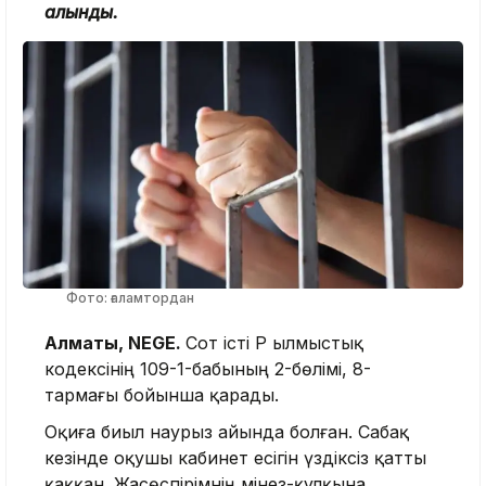
алынды.
Фото: ғаламтордан
Алматы, NEGE.
Сот істі ҚР Қылмыстық
кодексінің 109-1-бабының 2-бөлімі, 8-
тармағы бойынша қарады.
Оқиға биыл наурыз айында болған. Сабақ
кезінде оқушы кабинет есігін үздіксіз қатты
қаққан. Жасөспірімнің мінез-құлқына