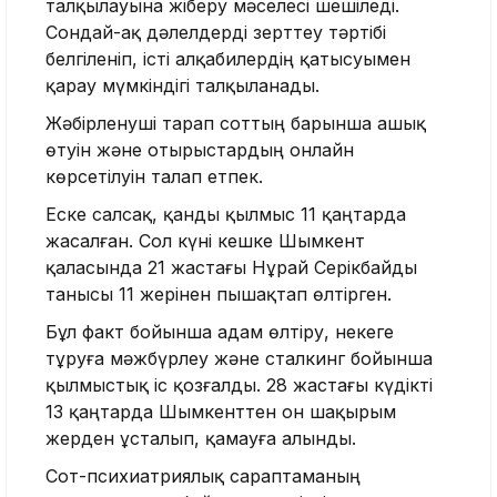
талқылауына жіберу мәселесі шешіледі.
Сондай-ақ дәлелдерді зерттеу тәртібі
белгіленіп, істі алқабилердің қатысуымен
қарау мүмкіндігі талқыланады.
Жәбірленуші тарап соттың барынша ашық
өтуін және отырыстардың онлайн
көрсетілуін талап етпек.
Еске салсақ, қанды қылмыс 11 қаңтарда
жасалған. Сол күні кешке Шымкент
қаласында 21 жастағы Нұрай Серікбайды
танысы 11 жерінен пышақтап өлтірген.
Бұл факт бойынша адам өлтіру, некеге
тұруға мәжбүрлеу және сталкинг бойынша
қылмыстық іс қозғалды. 28 жастағы күдікті
13 қаңтарда Шымкенттен он шақырым
жерден ұсталып, қамауға алынды.
Сот-психиатриялық сараптаманың