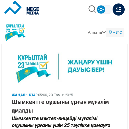
Алматы
+3°C
ЖАҢАЛЫҚТАР
05:00, 23 Тамыз 2025
Шымкентте оқушыны ұрған мұғалім
қамалды
Шымкентте мектеп-лицейдің мұғалімі
оқушыны ұрғаны үшін 25 тәулікке қамауға