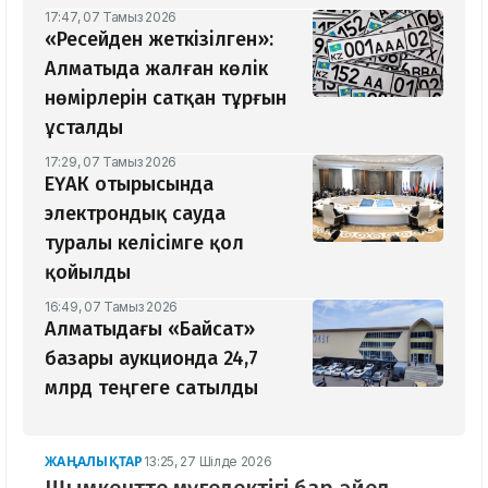
17:47, 07 Тамыз 2026
«Ресейден жеткізілген»:
Алматыда жалған көлік
нөмірлерін сатқан тұрғын
ұсталды
17:29, 07 Тамыз 2026
ЕҮАК отырысында
электрондық сауда
туралы келісімге қол
қойылды
16:49, 07 Тамыз 2026
Алматыдағы «Байсат»
базары аукционда 24,7
млрд теңгеге сатылды
ЖАҢАЛЫҚТАР
13:25, 27 Шілде 2026