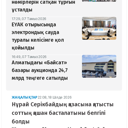
нөмірлерін сатқан тұрғын
ұсталды
17:29, 07 Тамыз 2026
ЕҮАК отырысында
электрондық сауда
туралы келісімге қол
қойылды
16:49, 07 Тамыз 2026
Алматыдағы «Байсат»
базары аукционда 24,7
млрд теңгеге сатылды
ЖАҢАЛЫҚТАР
22:08, 18 Шілде 2026
Нұрай Серікбайдың қазасына қатысты
соттың қашан басталатыны белгілі
болды