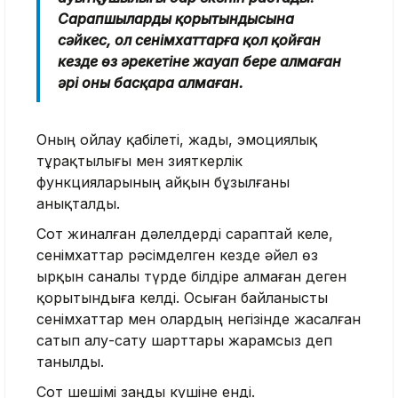
Сарапшылардың қорытындысына
сәйкес, ол сенімхаттарға қол қойған
кезде өз әрекетіне жауап бере алмаған
әрі оны басқара алмаған.
Оның ойлау қабілеті, жады, эмоциялық
тұрақтылығы мен зияткерлік
функцияларының айқын бұзылғаны
анықталды.
Сот жиналған дәлелдерді сараптай келе,
сенімхаттар рәсімделген кезде әйел өз
ырқын саналы түрде білдіре алмаған деген
қорытындыға келді. Осыған байланысты
сенімхаттар мен олардың негізінде жасалған
сатып алу-сату шарттары жарамсыз деп
танылды.
Сот шешімі заңды күшіне енді.