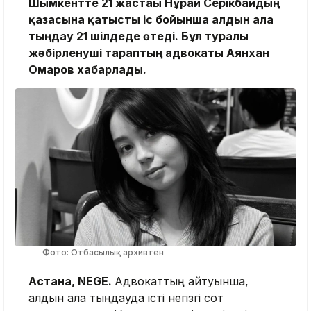
Шымкентте 21 жастағы Нұрай Серікбайдың
қазасына қатысты іс бойынша алдын ала
тыңдау 21 шілдеде өтеді. Бұл туралы
жәбірленуші тараптың адвокаты Аянхан
Омаров хабарлады.
Фото: Отбасылық архивтен
Астана, NEGE.
Адвокаттың айтуынша,
алдын ала тыңдауда істі негізгі сот