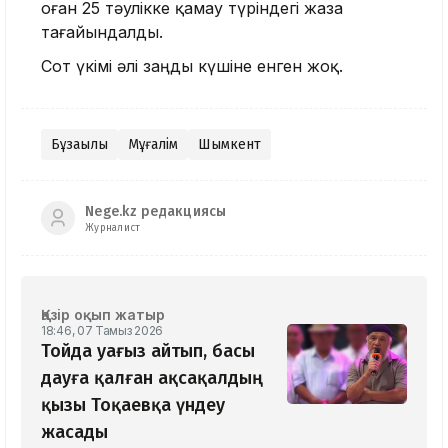
оған 25 тәулікке қамау түріндегі жаза
тағайындалды.
Сот үкімі әлі заңды күшіне енген жоқ.
Бұзақылық
Мұғалім
Шымкент
Nege.kz редакциясы
Журналист
Қазір оқып жатыр
18:46, 07 Тамыз 2026
Тойда уағыз айтып, басы
дауға қалған ақсақалдың
қызы Тоқаевқа үндеу
жасады