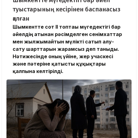
Шымкентте мүгедектігі бар әйел
туыстарының кесірінен баспанасыз
қалған
Шымкентте сот ІІ топтағы мүгедектігі бар
әйелдің атынан рәсімделген сенімхаттар
мен жылжымайтын мүлікті сатып алу-
сату шарттарын жарамсыз деп таныды.
Нәтижесінде оның үйіне, жер учаскесі
және пәтеріне қатысты құқықтары
қалпына келтірілді.