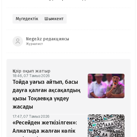
Мүгедектік
Шымкент
Nege.kz редакциясы
Журналист
Қазір оқып жатыр
18:46, 07 Тамыз 2026
Тойда уағыз айтып, басы
дауға қалған ақсақалдың
қызы Тоқаевқа үндеу
жасады
17:47, 07 Тамыз 2026
«Ресейден жеткізілген»:
Алматыда жалған көлік