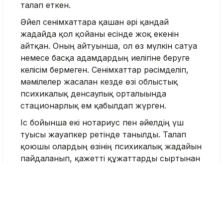
талап еткен.
Әйел сенімхаттарға қашан әрі қандай
жағдайда қол қойғаны есінде жоқ екенін
айтқан. Оның айтуынша, ол өз мүлкін сатуға
немесе басқа адамдардың иелігіне беруге
келісім бермеген. Сенімхаттар рәсімделіп,
мәмілелер жасалған кезде өзі облыстық
психикалық денсаулық орталығында
стационарлық ем қабылдап жүрген.
Іс бойынша екі нотариус пен әйелдің үш
туысы жауапкер ретінде танылды. Талап
қоюшы олардың өзінің психикалық жағдайын
пайдаланып, қажетті құжаттарды сыртынан
рәсімдегенін мәлімдеді. Кейін сол
сенімхаттардың негізінде оған тиесілі жер
учаскесі, тұрғын үй мен пәтер сатылып
кеткен.
Шымкент қаласының ауданаралық