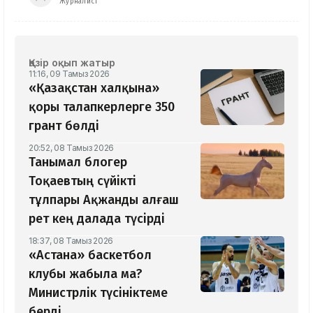
Журналист
Қазір оқып жатыр
11:16, 09 Тамыз 2026
«Қазақстан халқына»
қоры талапкерлерге 350
грант бөлді
20:52, 08 Тамыз 2026
Танымал блогер
Тоқаевтың сүйікті
тұлпары Ақжанды алғаш
рет кең далада түсірді
18:37, 08 Тамыз 2026
«Астана» баскетбол
клубы жабыла ма?
Министрлік түсініктеме
берді