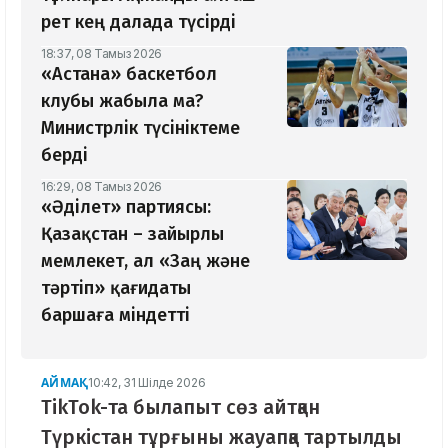
рет кең далада түсірді
18:37, 08 Тамыз 2026
«Астана» баскетбол
клубы жабыла ма?
Министрлік түсініктеме
берді
16:29, 08 Тамыз 2026
«Әділет» партиясы:
Қазақстан – зайырлы
мемлекет, ал «Заң және
тәртіп» қағидаты
баршаға міндетті
АЙМАҚ
10:42, 31 Шілде 2026
TikTok-та былапыт сөз айтқан
Түркістан тұрғыны жауапқа тартылды