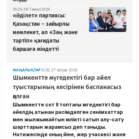
16:29, 08 Тамыз 2026
«Әділет» партиясы:
Қазақстан – зайырлы
мемлекет, ал «Заң және
тәртіп» қағидаты
баршаға міндетті
ЖАҢАЛЫҚТАР
13:25, 27 Шілде 2026
Шымкентте мүгедектігі бар әйел
туыстарының кесірінен баспанасыз
қалған
Шымкентте сот ІІ топтағы мүгедектігі бар
әйелдің атынан рәсімделген сенімхаттар
мен жылжымайтын мүлікті сатып алу-сату
шарттарын жарамсыз деп таныды.
Нәтижесінде оның үйіне, жер учаскесі және