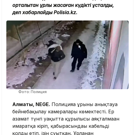
орталықтан ұрлық жасаған күдікті ұсталды,
деп хабарлайды Polisia.kz.
Фото: Полиция
Алматы, NEGE.
Полицияға ұрыны анықтауға
бейнебақылау камералары көмектесті. Ер
азамат түнгі уақытта құрылысы аяқталмаған
ғимаратқа кіріп, қабырғасындағы кабельді
қолды етіп, ізін суытқан. Ұрланған