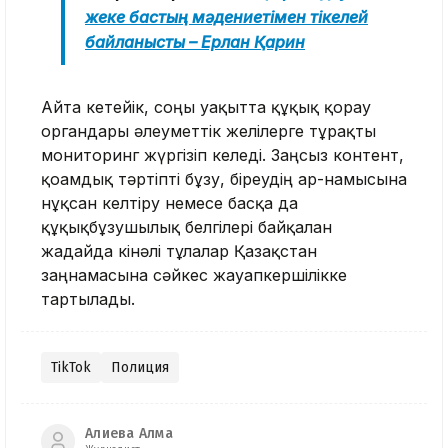
жеке бастың мәдениетімен тікелей
байланысты – Ерлан Қарин
Айта кетейік, соңғы уақытта құқық қорғау
органдары әлеуметтік желілерге тұрақты
мониторинг жүргізіп келеді. Заңсыз контент,
қоғамдық тәртіпті бұзу, біреудің ар-намысына
нұқсан келтіру немесе басқа да
құқықбұзушылық белгілері байқалған
жағдайда кінәлі тұлғалар Қазақстан
заңнамасына сәйкес жауапкершілікке
тартылады.
TikTok
Полиция
Алиева Алма