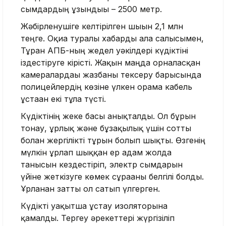
сымдардың ұзындығы – 2500 метр.
Жәбірленушіге келтірілген шығын 2,1 млн
теңге. Оқиға туралы хабарды ала салысымен,
Тұран АПБ-ның жедел уәкілдері күдіктіні
іздестіруге кірісті. Жақын маңда орналасқан
камералардағы жазбаны тексеру барысында
полицейлердің көзіне үлкен орама кабель
ұстаған екі тұлға түсті.
Күдіктінің жеке басы анықталды. Ол бұрын
тонау, ұрлық және бұзақылық үшін сотты
болған жергілікті тұрғын болып шықты. Өзгенің
мүлкін ұрлап шыққан ер адам жолда
танысын кездестіріп, электр сымдарын
үйіне жеткізуге көмек сұрағаны белгілі болды.
Ұрланған затты ол сатып үлгерген.
Күдікті уақытша ұстау изоляторына
қамалды. Тергеу әрекеттері жүргізіліп