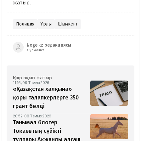
жатыр.
Полиция
Ұрлық
Шымкент
Nege.kz редакциясы
Журналист
Қазір оқып жатыр
11:16, 09 Тамыз 2026
«Қазақстан халқына»
қоры талапкерлерге 350
грант бөлді
20:52, 08 Тамыз 2026
Танымал блогер
Тоқаевтың сүйікті
тұлпары Ақжанды алғаш