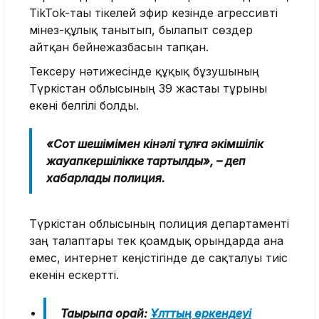
TikTok-тағы тікелей эфир кезінде агрессивті
мінез-құлық танытып, былапыт сөздер
айтқан бейнежазбасын тапқан.
Тексеру нәтижесінде құқық бұзушының
Түркістан облысының 39 жастағы тұрғыны
екені белгілі болды.
«Сот шешімімен кінәлі тұлға әкімшілік
жауапкершілікке тартылды», – деп
хабарлады полиция.
Түркістан облысының полиция департаменті
заң талаптары тек қоғамдық орындарда ғана
емес, интернет кеңістігінде де сақталуы тиіс
екенін ескертті.
Тақырыпқа орай:
Ұлттың өркендеуі