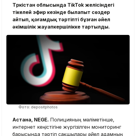
Түркістан облысында TikTok желісіндегі
тікелей эфир кезінде былапыт сөздер
айтып, қоғамдық тәртіпті бұзған әйел
әкімшілік жауапкершілікке тартылды.
Фото: depositphotos
Астана, NEGE.
Полицияның мәліметінше,
интернет кеңістігіне жүргізілген мониторинг
барысында тәртіп сақшылары әйел адамның