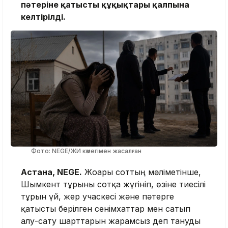
пәтеріне қатысты құқықтары қалпына
келтірілді.
Фото: NEGE/ЖИ көмегімен жасалған
Астана, NEGE.
Жоғарғы соттың мәліметінше,
Шымкент тұрғыны сотқа жүгініп, өзіне тиесілі
тұрғын үй, жер учаскесі және пәтерге
қатысты берілген сенімхаттар мен сатып
алу-сату шарттарын жарамсыз деп тануды