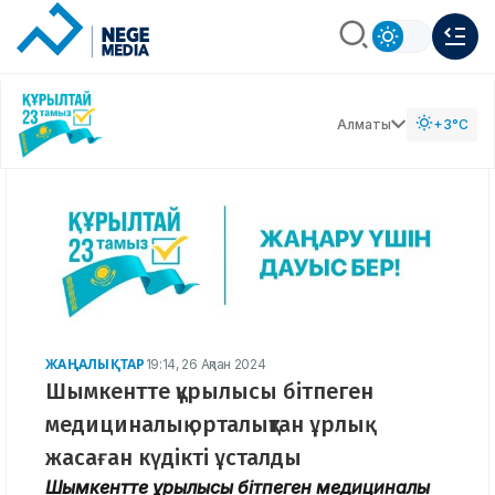
Алматы
+3°C
ЖАҢАЛЫҚТАР
19:14, 26 Ақпан 2024
Шымкентте құрылысы бітпеген
медициналық орталықтан ұрлық
жасаған күдікті ұсталды
Шымкентте құрылысы бітпеген медициналық