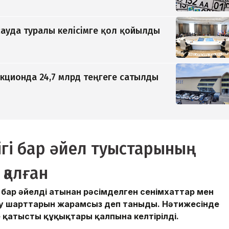
ауда туралы келісімге қол қойылды
кционда 24,7 млрд теңгеге сатылды
гі бар әйел туыстарының
 қалған
 бар әйелдің атынан рәсімделген сенімхаттар мен
у шарттарын жарамсыз деп таныды. Нәтижесінде
не қатысты құқықтары қалпына келтірілді.