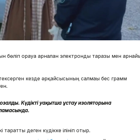
арын бөліп орауға арналған электронды таразы мен арнай
ексерген кезде әрқайсысының салмағы бес грамм
ен.
озғалды. Күдікті уақытша ұстау изоляторына
рламасында.
 таратты деген күдікке ілініп отыр.