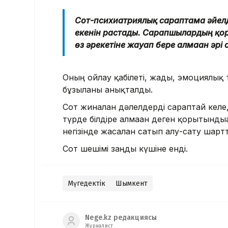
Сот-психиатриялық сараптама әйелд
екенін растады. Сарапшылардың қоры
өз әрекетіне жауап бере алмаған әрі
Оның ойлау қабілеті, жады, эмоциялық
бұзылғаны анықталды.
Сот жиналған дәлелдерді сараптай келе
түрде білдіре алмаған деген қорытынды
негізінде жасалған сатып алу-сату шар
Сот шешімі заңды күшіне енді.
Мүгедектік
Шымкент
Nege.kz редакциясы
Журналист