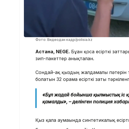
Фото: Видеодан кадр/polisia.kz
Астана, NEGE.
Бұған қоса есірткі затт
зип-пакеттер анықталған.
Сондай-ақ қыздың жалдамалы пәтерін т
болатын 32 орама есірткі заты тәркіленг
«Бұл жағдай бойынша қылмыстық іс қ
қамалды», – делінген полиция хаба
Қыз қала аумағында синтетикалық есірткі