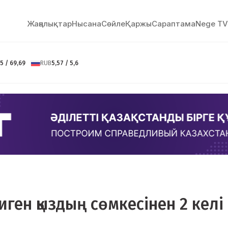
Жаңалықтар
Нысана
Сөйлe
Қаржы
Сараптама
Nege TV
5 / 69,69
RUB
5,57 / 5,6
ген қыздың сөмкесінен 2 келі