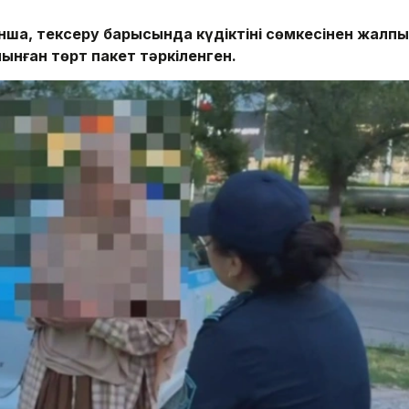
ша, тексеру барысында күдіктінің сөмкесінен жалпы
ынған төрт пакет тәркіленген.