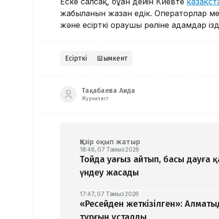
Еске салсақ, бұған дейін Киевте
қазақст
жабылғанын жазған едік. Операторлар 
және есірткі ораушы рөліне адамдар із
Есірткі
Шымкент
Тақабаева Аида
Журналист
Қазір оқып жатыр
18:46, 07 Тамыз 2026
Тойда уағыз айтып, басы дауға 
үндеу жасады
17:47, 07 Тамыз 2026
«Ресейден жеткізілген»: Алматы
тұрғын ұсталды