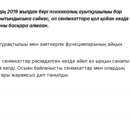
ің 2019 жылдан бері психикалық ауытқушылығы бар
тындысына сәйкес, ол сенімхаттарға қол қойған кезде
 оны басқара алмаған.
 тұрақтылығы мен зияткерлік функцияларының айқын
, сенімхаттар рәсімделген кезде әйел өз ырқын саналы
ға келді. Осыған байланысты сенімхаттар мен олардың
ттары жарамсыз деп танылды.