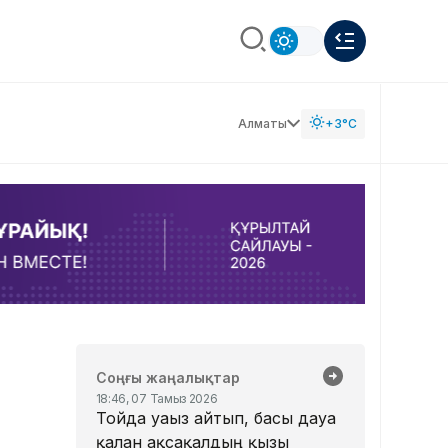
Алматы
+3°C
Соңғы жаңалықтар
18:46, 07 Тамыз 2026
Тойда уағыз айтып, басы дауға
қалған ақсақалдың қызы