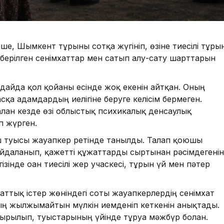
ше, Шымкент тұрғыны сотқа жүгініп, өзіне тиесілі тұрғы
 берілген сенімхаттар мен сатып алу-сату шарттарын
ғдайда қол қойғаны есінде жоқ екенін айтқан. Оның
асқа адамдардың иелігіне беруге келісім бермеген.
алған кезде өзі облыстық психикалық денсаулық
п жүрген.
үш туысы жауапкер ретінде танылды. Талап қоюшы
айдаланып, қажетті құжаттарды сыртынан рәсімдегенін
зінде оған тиесілі жер учаскесі, тұрғын үй мен пәтер
тық істер жөніндегі соты жауапкерлердің сенімхат
ның жылжымайтын мүлкін иемденіп кеткенін анықтады.
рылып, туыстарының үйінде тұруға мәжбүр болған.