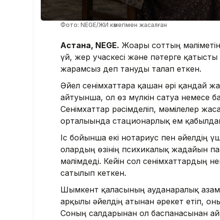
Фото: NEGE/ЖИ көмегімен жасалған
Астана, NEGE.
Жоғарғы соттың мәліметін
үй, жер учаскесі және пәтерге қатысты
жарамсыз деп тануды талап еткен.
Әйел сенімхаттарға қашан әрі қандай жа
айтуынша, ол өз мүлкін сатуға немесе б
Сенімхаттар рәсімделіп, мәмілелер жас
орталығында стационарлық ем қабылда
Іс бойынша екі нотариус пен әйелдің 
олардың өзінің психикалық жағдайын п
мәлімдеді. Кейін сол сенімхаттардың негі
сатылып кеткен.
Шымкент қаласының ауданаралық азамат
арқылы әйелдің атынан әрекет етіп, о
Соның салдарынан ол баспанасынан айы