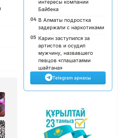
интересы компании
12:00, 07 Тамыз 2026
ы
Байбека
Футболдан ұлттық құраманы
04
В Алматы подростка
Грекия мен Арменияның
задержали с наркотиками
бұрынғы бас бапкері басқаруы
мүмкін
05
Карин заступился за
артистов и осудил
мужчину, назвавшего
певцов «глашатаями
шайтана»
Telegram арнасы