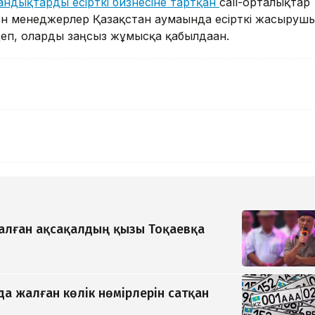
андықтарды есірткі бизнесіне тартқан
call-орталықтар
мен менеджерлер Қазақстан аумағында есірткі жасыруш
деп, оларды заңсыз жұмысқа қабылдаған.
қалған ақсақалдың қызы Тоқаевқа
да жалған көлік нөмірлерін сатқан