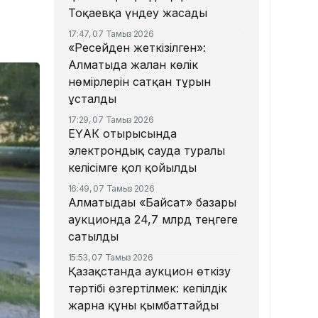
Тоқаевқа үндеу жасады
17:47, 07 Тамыз 2026
«Ресейден жеткізілген»:
Алматыда жалған көлік
нөмірлерін сатқан тұрғын
ұсталды
17:29, 07 Тамыз 2026
ЕҮАК отырысында
электрондық сауда туралы
келісімге қол қойылды
16:49, 07 Тамыз 2026
Алматыдағы «Байсат» базары
аукционда 24,7 млрд теңгеге
сатылды
15:53, 07 Тамыз 2026
Қазақстанда аукцион өткізу
тәртібі өзгертілмек: кепілдік
жарна құны қымбаттайды