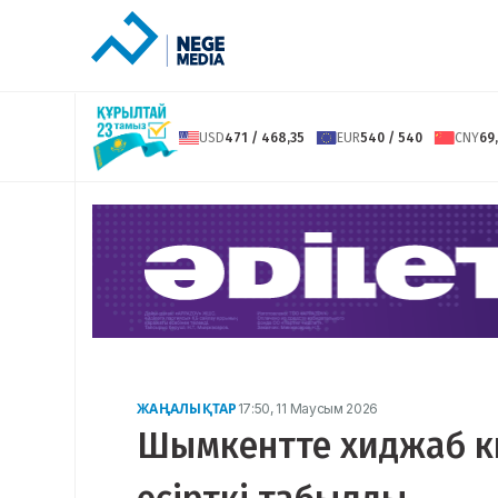
USD
471 / 468,35
EUR
540 / 540
CNY
69,
ЖАҢАЛЫҚТАР
17:50, 11 Маусым 2026
Шымкентте хиджаб ки