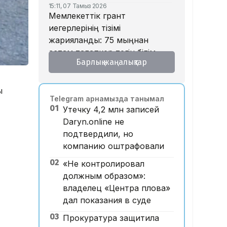
15:11, 07 Тамыз 2026
Мемлекеттік грант
иегерлерінің тізімі
жарияланды: 75 мыңнан
астам талапкер тегін білім
Барлық жаңалықтар
алады
14:45, 07 Тамыз 2026
Ұлттық валютаны инфляция
ы
Telegram арнамызда танымал
қарқынының баяулауы
01
Утечку 4,2 млн записей
қолдап отыр – сарапшылар
Daryn.online не
13:30, 07 Тамыз 2026
подтвердили, но
Фельдшер Ұлдана
компанию оштрафовали
Мырзуанның қазасына
қатысты іс сотқа жолданды
02
«Не контролировал
должным образом»:
12:59, 07 Тамыз 2026
Абай облысы аумағындағы
владелец «Центра плова»
орманды өрттен қорғауға 3
дал показания в суде
млрд теңгеден астам қаржы
03
Прокуратура защитила
бөлінді