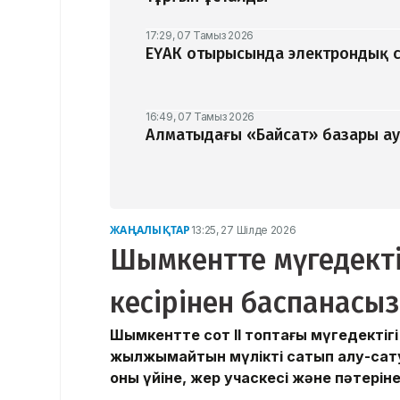
17:29, 07 Тамыз 2026
ЕҮАК отырысында электрондық с
16:49, 07 Тамыз 2026
Алматыдағы «Байсат» базары ау
ЖАҢАЛЫҚТАР
13:25, 27 Шілде 2026
Шымкентте мүгедекті
кесірінен баспанасыз
Шымкентте сот ІІ топтағы мүгедектігі
жылжымайтын мүлікті сатып алу-сат
оның үйіне, жер учаскесі және пәтері