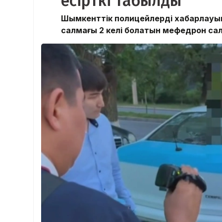
есірткі табылды
Шымкенттік полицейлердің хабарлауын
салмағы 2 келі болатын мефедрон сал