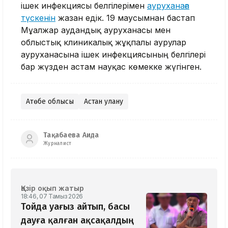
ішек инфекциясы белгілерімен
ауруханаға
түскенін
жазған едік. 19 маусымнан бастап
Мұғалжар аудандық ауруханасы мен
облыстық клиникалық жұқпалы аурулар
ауруханасына ішек инфекциясының белгілері
бар жүзден астам науқас көмекке жүгінген.
Ақтөбе облысы
Астан улану
Тақабаева Аида
Журналист
Қазір оқып жатыр
18:46, 07 Тамыз 2026
Тойда уағыз айтып, басы
дауға қалған ақсақалдың