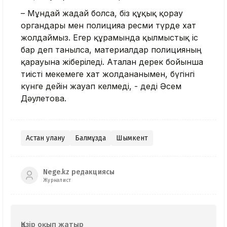
– Мұндай жағдай болса, біз құқық қорғау
органдары мен полицияға ресми түрде хат
жолдаймыз. Егер құрамында қылмыстық іс
бар деп танылса, материалдар полицияның
қарауына жіберіледі. Аталған дерек бойынша
тиісті мекемеге хат жолданғанымен, бүгінгі
күнге дейін жауап келмеді, - деді Әсем
Дәулетова.
Астан улану
Балмұздақ
Шымкент
Nege.kz редакциясы
Журналист
Қазір оқып жатыр