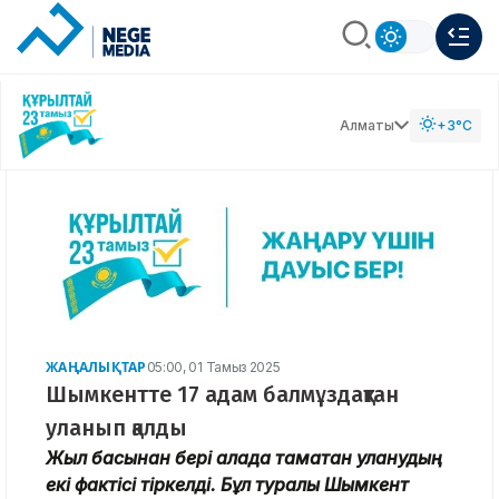
Алматы
+3°C
ЖАҢАЛЫҚТАР
05:00, 01 Тамыз 2025
Шымкентте 17 адам балмұздақтан
уланып қалды
Жыл басынан бері қалада тамақтан уланудың
екі фактісі тіркелді. Бұл туралы Шымкент