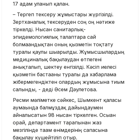
17 адам уланып қалған.
– Тергеп тексеру жұмыстары жүргізілді.
Зертханалық тексеруден соң оң нәтиже
тіркелді. Нысан санитарлық-
эпидемологиялық талаптарға сай
болмағандықтан оның қызметін тоқтату
туралы қаулы шығарылды. Жұмысшылардың
медициналық бақылаудан өтпегені
анықталып, шектеу енгізілді. Кәсіп иелесі
қызметін бастағаны туралы да хабарлама
жібермегендіктен олардың жұмысына тиым
салынды, - деді Әсем Дәулетова.
Ресми мәліметке сәйкес, Шымкент қаласы
аумағында балмұздақ дайындаумен
айналысатын 98 нысан тіркелген. Осыған
орай, департамент тарапынан жаз
мезгілінде тағам өнімдерінің сапасына
бақылау күшейтіліп отыр.