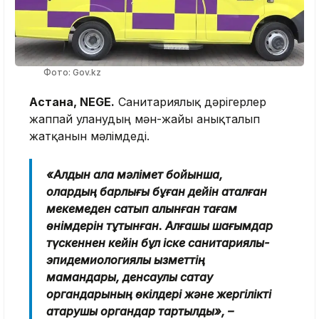
Фото: Gov.kz
Астана, NEGE.
Санитариялық дәрігерлер
жаппай уланудың мән-жайы анықталып
жатқанын мәлімдеді.
«Алдын ала мәлімет бойынша,
олардың барлығы бұған дейін аталған
мекемеден сатып алынған тағам
өнімдерін тұтынған. Алғашқы шағымдар
түскеннен кейін бұл іске санитариялық-
эпидемиологиялық қызметтің
мамандары, денсаулық сақтау
органдарының өкілдері және жергілікті
атқарушы органдар тартылды», –