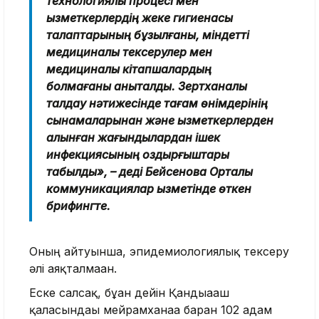
технологиялық процесі мен
қызметкерлердің жеке гигиенасы
талаптарының бұзылғаны, міндетті
медициналық тексерулер мен
медициналық кітапшалардың
болмағаны анықталды. Зертханалық
талдау нәтижесінде тағам өнімдерінің
сынамаларынан және қызметкерлерден
алынған жағындылардан ішек
инфекциясының қоздырғыштары
табылды», – деді Бейсенова Орталық
коммуникациялар қызметінде өткен
брифингте.
Оның айтуынша, эпидемиологиялық тексеру
әлі аяқталмаған.
Еске салсақ, бұған дейін Қандыағаш
қаласындағы мейрамханаға барған 102 адам