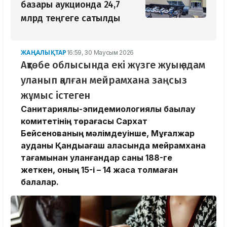
базары аукционда 24,7
млрд теңгеге сатылды
ЖАҢАЛЫҚТАР
16:59, 30 Маусым 2026
Ақтөбе облысында екі жүзге жуық адам
уланып қалған мейрамхана заңсыз
жұмыс істеген
Санитариялық-эпидемиологиялық бақылау
комитетінің төрағасы Сархат
Бейсенованың мәлімдеуінше, Мұғалжар
ауданы Қандыағаш қаласында мейрамхана
тағамынан уланғандар саны 188-ге
жеткен, оның 15-і – 14 жасқа толмаған
балалар.