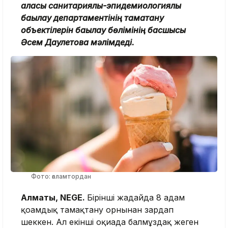
қаласы санитариялық-эпидемиологиялық
бақылау департаментінің тамақтану
объектілерін бақылау бөлімінің басшысы
Әсем Даулетова мәлімдеді.
Фото: ғаламтордан
Алматы, NEGE.
Бірінші жағдайда 8 адам
қоғамдық тамақтану орнынан зардап
шеккен. Ал екінші оқиғада балмұздақ жеген