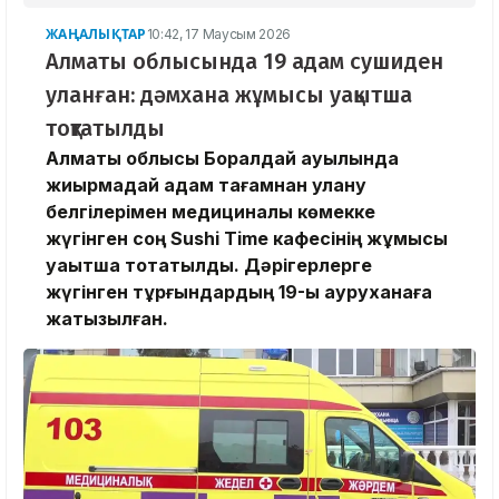
ЖАҢАЛЫҚТАР
10:42, 17 Маусым 2026
Алматы облысында 19 адам сушиден
уланған: дәмхана жұмысы уақытша
тоқтатылды
Алматы облысы Боралдай ауылында
жиырмадай адам тағамнан улану
белгілерімен медициналық көмекке
жүгінген соң Sushi Time кафесінің жұмысы
уақытша тоқтатылды. Дәрігерлерге
жүгінген тұрғындардың 19-ы ауруханаға
жатқызылған.