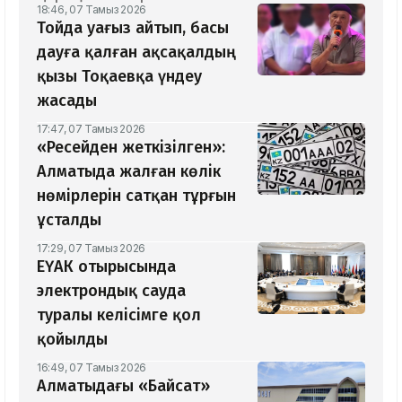
18:46, 07 Тамыз 2026
Тойда уағыз айтып, басы
дауға қалған ақсақалдың
қызы Тоқаевқа үндеу
жасады
17:47, 07 Тамыз 2026
«Ресейден жеткізілген»:
Алматыда жалған көлік
нөмірлерін сатқан тұрғын
ұсталды
17:29, 07 Тамыз 2026
ЕҮАК отырысында
электрондық сауда
туралы келісімге қол
қойылды
16:49, 07 Тамыз 2026
Алматыдағы «Байсат»