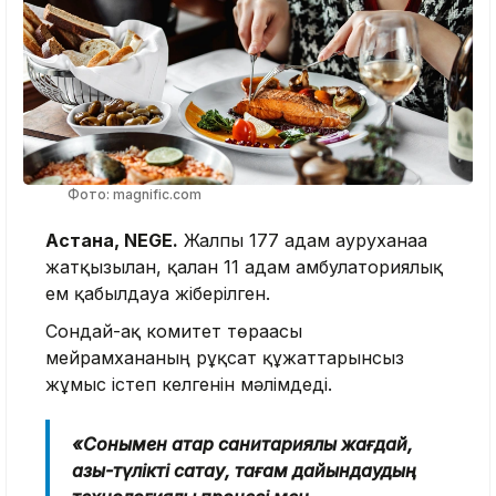
Фото: magnific.com
Астана, NEGE.
Жалпы 177 адам ауруханаға
жатқызылған, қалған 11 адам амбулаториялық
ем қабылдауға жіберілген.
Сондай-ақ комитет төрағасы
мейрамхананың рұқсат құжаттарынсыз
жұмыс істеп келгенін мәлімдеді.
«Сонымен қатар санитариялық жағдай,
азық-түлікті сақтау, тағам дайындаудың