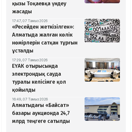
қызы Тоқаевқа үндеу
жасады
17:47, 07 Тамыз 2026
«Ресейден жеткізілген»:
Алматыда жалған көлік
нөмірлерін сатқан тұрғын
ұсталды
17:29, 07 Тамыз 2026
ЕҮАК отырысында
электрондық сауда
туралы келісімге қол
қойылды
16:49, 07 Тамыз 2026
Алматыдағы «Байсат»
базары аукционда 24,7
млрд теңгеге сатылды