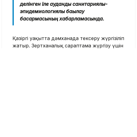
делінген Іле аудандық санитариялық-
эпидемиологиялық бақылау
басқармасының хабарламасында.
Қазіргі уақытта дәмханада тексеру жүргізіліп
жатыр. Зертханалық сараптама жүргізу үшін
тағам өнімдерінен сынамалар алынды.
Жиналған материалдар уәкілетті органдарға
жолданған.
Оқиғаның нақты себептері тексеру аяқталып,
зертханалық зерттеулердің нәтижелері
алынғаннан кейін белгілі болады.
Санитариялық-эпидемиологиялық қызмет
өкілдері қазақстандықтарға жаз мезгілінде
қоғамдық тамақтану орындарын таңдауда
ерекше мұқият болуды, нысандардың
санитариялық жағдайы мен азық-түлікті