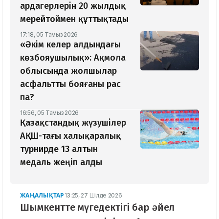
ардагерлерін 20 жылдық
мерейтоймен құттықтады
17:18, 05 Тамыз 2026
«Әкім келер алдындағы
көзбояушылық»: Ақмола
облысында жолшылар
асфальтты бояғаны рас
па?
16:56, 05 Тамыз 2026
Қазақстандық жүзушілер
АҚШ-тағы халықаралық
турнирде 13 алтын
медаль жеңіп алды
ЖАҢАЛЫҚТАР
13:25, 27 Шілде 2026
Шымкентте мүгедектігі бар әйел