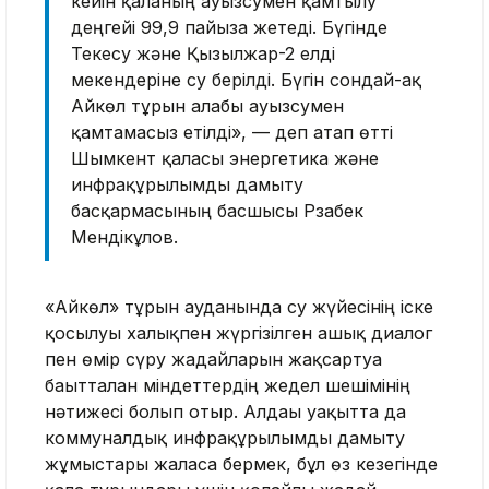
кейін қаланың ауызсумен қамтылу
деңгейі 99,9 пайызға жетеді. Бүгінде
Текесу және Қызылжар-2 елді
мекендеріне су берілді. Бүгін сондай-ақ
Айкөл тұрғын алабы ауызсумен
қамтамасыз етілді», — деп атап өтті
Шымкент қаласы энергетика және
инфрақұрылымды дамыту
басқармасының басшысы Рзабек
Мендікұлов.
«Айкөл» тұрғын ауданында су жүйесінің іске
қосылуы халықпен жүргізілген ашық диалог
пен өмір сүру жағдайларын жақсартуға
бағытталған міндеттердің жедел шешімінің
нәтижесі болып отыр. Алдағы уақытта да
коммуналдық инфрақұрылымды дамыту
жұмыстары жалғаса бермек, бұл өз кезегінде