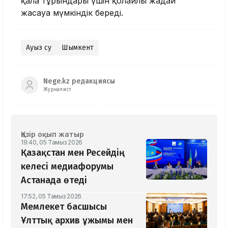
қала тұрғындары үшін қолайлы жағдай
жасауға мүмкіндік береді.
Ауыз су
Шымкент
Nege.kz редакциясы
Журналист
Қазір оқып жатыр
19:40, 05 Тамыз 2026
Қазақстан мен Ресейдің
келесі медиафорумы
Астанада өтеді
17:52, 05 Тамыз 2026
Мемлекет басшысы
Ұлттық архив ұжымы мен