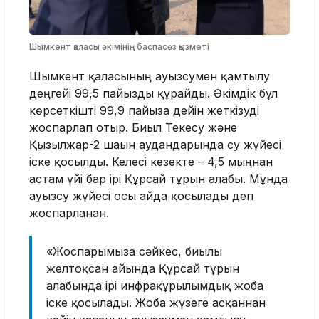
Шымкент қаласы әкімінің баспасөз қызметі
Шымкент қаласының ауызсумен қамтылу
деңгейі 99,5 пайызды құрайды. Әкімдік бұл
көрсеткішті 99,9 пайызға дейін жеткізуді
жоспарлап отыр. Биыл Текесу және
Қызылжар-2 шағын аудандарында су жүйесі
іске қосылды. Келесі кезекте – 4,5 мыңнан
астам үйі бар ірі Құрсай тұрғын алабы. Мұнда
ауызсу жүйесі осы айда қосылады деп
жоспарланған.
«Жоспарымызға сәйкес, биылғы
желтоқсан айында Құрсай тұрғын
алабында ірі инфрақұрылымдық жоба
іске қосылады. Жоба жүзеге асқаннан