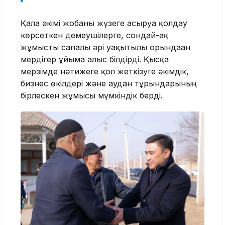
Қала әкімі жобаны жүзеге асыруға қолдау
көрсеткен демеушілерге, сондай-ақ
жұмысты сапалы әрі уақытылы орындаған
мердігер ұйымға алғыс білдірді. Қысқа
мерзімде нәтижеге қол жеткізуге әкімдік,
бизнес өкілдері және аудан тұрғындарының
бірлескен жұмысы мүмкіндік берді.