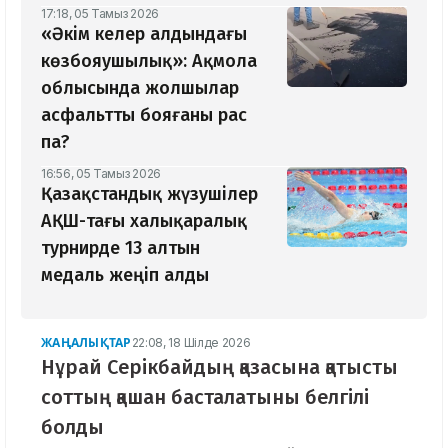
17:18, 05 Тамыз 2026
«Әкім келер алдындағы
көзбояушылық»: Ақмола
облысында жолшылар
асфальтты бояғаны рас
па?
16:56, 05 Тамыз 2026
Қазақстандық жүзушілер
АҚШ-тағы халықаралық
турнирде 13 алтын
медаль жеңіп алды
ЖАҢАЛЫҚТАР
22:08, 18 Шілде 2026
Нұрай Серікбайдың қазасына қатысты
соттың қашан басталатыны белгілі
болды