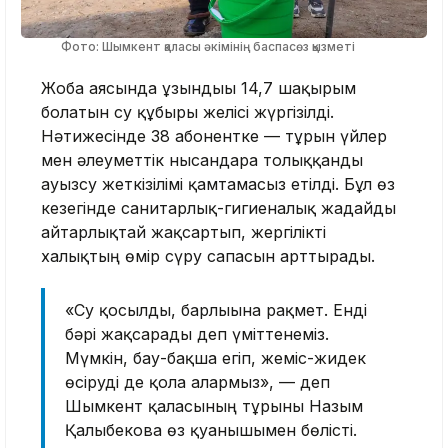
Фото: Шымкент қаласы әкімінің баспасөз қызметі
Жоба аясында ұзындығы 14,7 шақырым
болатын су құбыры желісі жүргізілді.
Нәтижесінде 38 абонентке — тұрғын үйлер
мен әлеуметтік нысандарға толыққанды
ауызсу жеткізілімі қамтамасыз етілді. Бұл өз
кезегінде санитарлық-гигиеналық жағдайды
айтарлықтай жақсартып, жергілікті
халықтың өмір сүру сапасын арттырады.
«Су қосылды, барлығына рақмет. Енді
бәрі жақсарады деп үміттенеміз.
Мүмкін, бау-бақша егіп, жеміс-жидек
өсіруді де қолға алармыз», — деп
Шымкент қаласының тұрғыны Назым
Қалыбекова өз қуанышымен бөлісті.