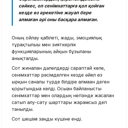
сәйкес, ол сенімхаттарға қол қойған
кезде өз әрекетіне жауап бере
алмаған әрі оны басқара алмаған.
Оның ойлау қабілеті, жады, эмоциялық
тұрақтылығы мен зияткерлік
функцияларының айқын бұзылғаны
анықталды.
Сот жиналған дәлелдерді сараптай келе,
сенімхаттар рәсімделген кезде әйел өз
ырқын саналы түрде білдіре алмаған деген
қорытындыға келді. Осыған байланысты
сенімхаттар мен олардың негізінде жасалған
сатып алу-сату шарттары жарамсыз деп
танылды.
Сот шешімі заңды күшіне енді.