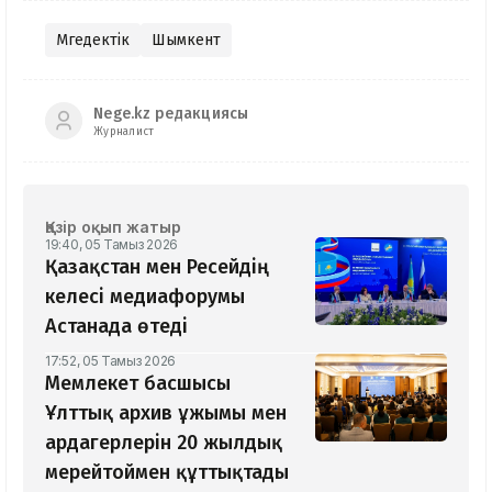
Мүгедектік
Шымкент
Nege.kz редакциясы
Журналист
Қазір оқып жатыр
19:40, 05 Тамыз 2026
Қазақстан мен Ресейдің
келесі медиафорумы
Астанада өтеді
17:52, 05 Тамыз 2026
Мемлекет басшысы
Ұлттық архив ұжымы мен
ардагерлерін 20 жылдық
мерейтоймен құттықтады