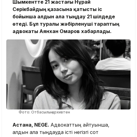
Шымкентте 21 жастағы Нұрай
Серікбайдың қазасына қатысты іс
бойынша алдын ала тыңдау 21 шілдеде
өтеді. Бұл туралы жәбірленуші тараптың
адвокаты Аянхан Омаров хабарлады.
Фото: Отбасылық архивтен
Астана, NEGE.
Адвокаттың айтуынша,
алдын ала тыңдауда істі негізгі сот