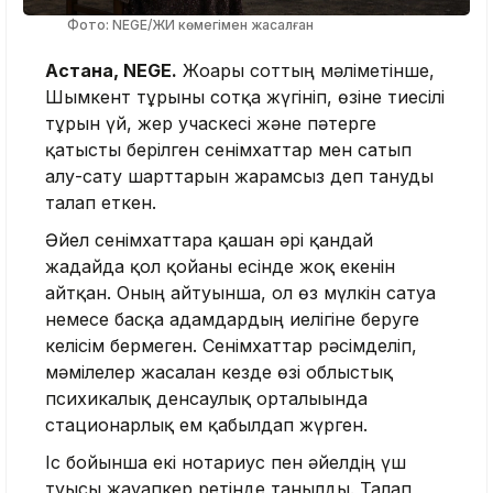
Фото: NEGE/ЖИ көмегімен жасалған
Астана, NEGE.
Жоғарғы соттың мәліметінше,
Шымкент тұрғыны сотқа жүгініп, өзіне тиесілі
тұрғын үй, жер учаскесі және пәтерге
қатысты берілген сенімхаттар мен сатып
алу-сату шарттарын жарамсыз деп тануды
талап еткен.
Әйел сенімхаттарға қашан әрі қандай
жағдайда қол қойғаны есінде жоқ екенін
айтқан. Оның айтуынша, ол өз мүлкін сатуға
немесе басқа адамдардың иелігіне беруге
келісім бермеген. Сенімхаттар рәсімделіп,
мәмілелер жасалған кезде өзі облыстық
психикалық денсаулық орталығында
стационарлық ем қабылдап жүрген.
Іс бойынша екі нотариус пен әйелдің үш
туысы жауапкер ретінде танылды. Талап