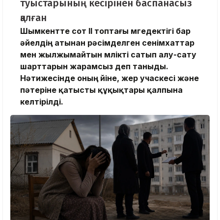
туыстарының кесірінен баспанасыз
қалған
Шымкентте сот ІІ топтағы мүгедектігі бар
әйелдің атынан рәсімделген сенімхаттар
мен жылжымайтын мүлікті сатып алу-сату
шарттарын жарамсыз деп таныды.
Нәтижесінде оның үйіне, жер учаскесі және
пәтеріне қатысты құқықтары қалпына
келтірілді.