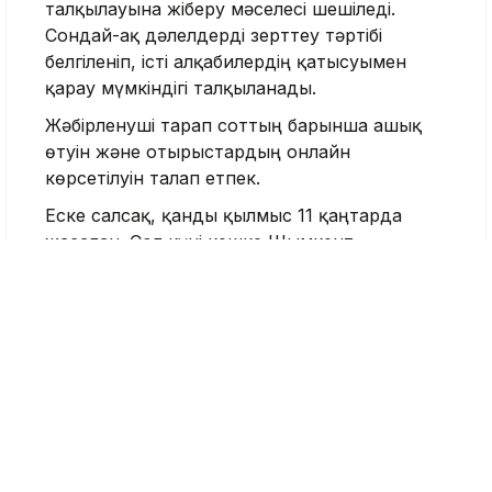
талқылауына жіберу мәселесі шешіледі.
Сондай-ақ дәлелдерді зерттеу тәртібі
белгіленіп, істі алқабилердің қатысуымен
қарау мүмкіндігі талқыланады.
Жәбірленуші тарап соттың барынша ашық
өтуін және отырыстардың онлайн
көрсетілуін талап етпек.
Еске салсақ, қанды қылмыс 11 қаңтарда
жасалған. Сол күні кешке Шымкент
қаласында 21 жастағы Нұрай Серікбайды
танысы 11 жерінен пышақтап өлтірген.
Бұл факт бойынша адам өлтіру, некеге тұруға
мәжбүрлеу және сталкинг бойынша
қылмыстық іс қозғалды. 28 жастағы күдікті 13
қаңтарда Шымкенттен он шақырым жерден
ұсталып, қамауға алынды.
Сот-психиатриялық сараптаманың