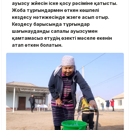
ауызсу жүйесін іске қосу рәсіміне қатысты.
Жоба тұрғындармен өткен көшпелі
кездесу нәтижесінде жүзеге асып отыр.
Кездесу барысында тұрғындар
шағынауданды сапалы ауызсумен
қамтамасыз етудің өзекті мәселе екенін
атап өткен болатын.