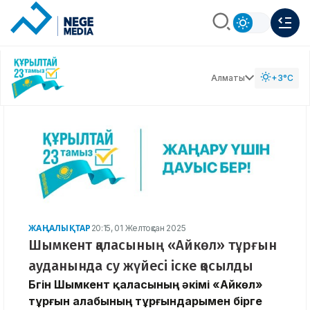
Алматы
+3°C
ЖАҢАЛЫҚТАР
20:15, 01 Желтоқсан 2025
Шымкент қаласының «Айкөл» тұрғын
ауданында су жүйесі іске қосылды
Бүгін Шымкент қаласының әкімі «Айкөл»
тұрғын алабының тұрғындарымен бірге