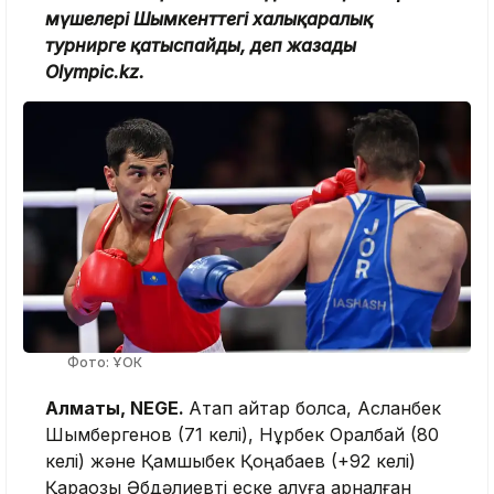
мүшелері Шымкенттегі халықаралық
турнирге қатыспайды, деп жазады
Olympic.kz.
Фото: ҰОК
Алматы, NEGE.
Атап айтар болсақ, Асланбек
Шымбергенов (71 келі), Нұрбек Оралбай (80
келі) және Қамшыбек Қоңқабаев (+92 келі)
Қарақозы Әбдәлиевті еске алуға арналған