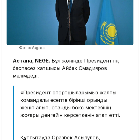
Фото: Ақорда
Астана, NEGE.
Бұл жөнінде Президенттің
баспасөз хатшысы Айбек Смадияров
мәлімдеді.
«Президент спортшыларымыз жалпы
командалық есепте бірінші орынды
жеңіп алып, отандық бокс мектебінің
жоғары деңгейін көрсеткенін атап өтті.
Құттықтауда Оразбек Асылқұлов,