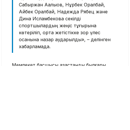
Сабыржан Аққалықов, Нұрбек Оралбай,
Айбек Оралбай, Надежда Рябец және
Дина Исламбекова секілді
спортшылардың жеңіс тұғырына
көтеріліп, ортақ жетістікке зор үлес
қосқанына назар аударылды», – делінген
хабарламада.
Мемлекет басшысы қазақстандық былғары
қолғап шеберлерінің әлемдік жарыстарда көк
байрағымызды биікте желбірете беруіне
тілектестік білдірді.
Азия чемпионаты
Айбек Оралбай
Бокс
Қасым-Жомарт Тоқаев
Нұрбек Оралбай