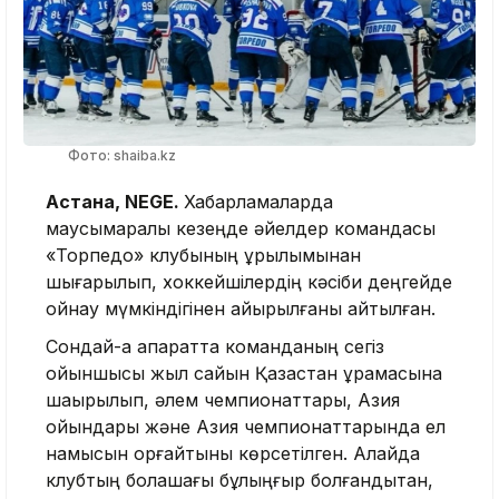
Фото: shaiba.kz
Астана, NEGE.
Хабарламаларда
маусымаралық кезеңде әйелдер командасы
«Торпедо» клубының құрылымынан
шығарылып, хоккейшілердің кәсіби деңгейде
ойнау мүмкіндігінен айырылғаны айтылған.
Сондай-ақ ақпаратта команданың сегіз
ойыншысы жыл сайын Қазақстан құрамасына
шақырылып, әлем чемпионаттары, Азия
ойындары және Азия чемпионаттарында ел
намысын қорғайтыны көрсетілген. Алайда
клубтың болашағы бұлыңғыр болғандықтан,