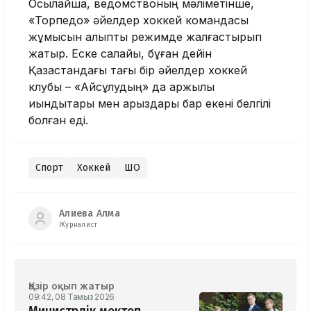
Осылайша, ведомствоның мәліметінше,
«Торпедо» әйелдер хоккей командасы
жұмысын қалыпты режимде жалғастырып
жатыр. Еске салайық, бұған дейін
Қазақстандағы тағы бір әйелдер хоккей
клубы – «Айсұлудың» да қаржылық
қиындықтары мен қарыздары бар екені белгілі
болған еді.
Спорт
Хоккей
ШҚО
Алиева Алма
Журналист
Қазір оқып жатыр
09:42, 08 Тамыз 2026
Министрлік мектеп