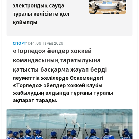
электрондық сауда
туралы келісімге қол
қойылды
СПОРТ
11:44, 06 Тамыз 2026
«Торпедо» әйелдер хоккей
командасының таратылуына
қатысты басқарма жауап берді
Әлеуметтік желілерде Өскемендегі
«Торпедо» әйелдер хоккей клубы
жабылудың алдында тұрғаны туралы
ақпарат тарады.