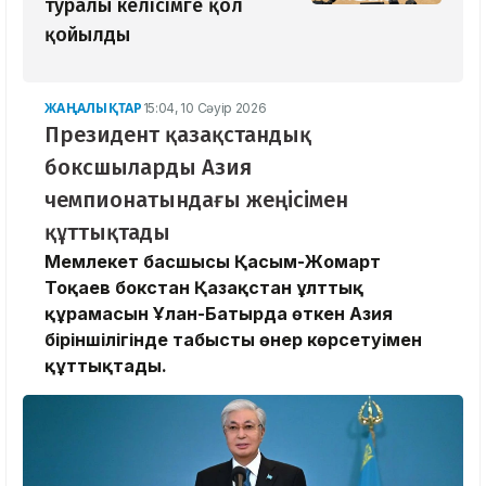
туралы келісімге қол
қойылды
ЖАҢАЛЫҚТАР
15:04, 10 Сәуір 2026
Президент қазақстандық
боксшыларды Азия
чемпионатындағы жеңісімен
құттықтады
Мемлекет басшысы Қасым-Жомарт
Тоқаев бокстан Қазақстан ұлттық
құрамасын Ұлан-Батырда өткен Азия
біріншілігінде табысты өнер көрсетуімен
құттықтады.