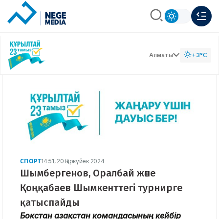
Алматы
+3°C
СПОРТ
14:51, 20 Қыркүйек 2024
Шымбергенов, Оралбай және
Қоңқабаев Шымкенттегі турнирге
қатыспайды
Бокстан Қазақстан командасының кейбір