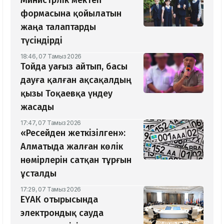
формасына қойылатын
жаңа талаптарды
түсіндірді
18:46, 07 Тамыз 2026
Тойда уағыз айтып, басы
дауға қалған ақсақалдың
қызы Тоқаевқа үндеу
жасады
17:47, 07 Тамыз 2026
«Ресейден жеткізілген»:
Алматыда жалған көлік
нөмірлерін сатқан тұрғын
ұсталды
17:29, 07 Тамыз 2026
ЕҮАК отырысында
электрондық сауда