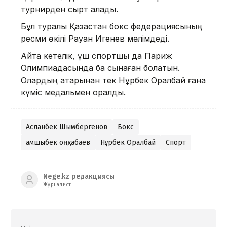
турнирден сырт қалады.
Бұл туралы Қазақстан бокс федерациясының
ресми өкілі Рауан Игенев мәлімдеді.
Айта кетелік, үш спортшы да Париж
Олимпиадасында бақ сынаған болатын.
Олардың қатарынан тек Нұрбек Оралбай ғана
күміс медальмен оралды.
Асланбек Шымбергенов
Бокс
Қамшыбек Қоңқабаев
Нұрбек Оралбай
Спорт
Nege.kz редакциясы
Журналист