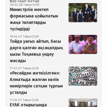
Қазір оқып жатыр
09:42, 08 Тамыз 2026
Министрлік мектеп
формасына қойылатын
жаңа талаптарды
түсіндірді
18:46, 07 Тамыз 2026
Тойда уағыз айтып, басы
дауға қалған ақсақалдың
қызы Тоқаевқа үндеу
жасады
17:47, 07 Тамыз 2026
«Ресейден жеткізілген»:
Алматыда жалған көлік
нөмірлерін сатқан тұрғын
ұсталды
17:29, 07 Тамыз 2026
ЕҮАК отырысында