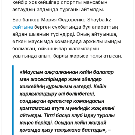
кейбір хоккейшілер спорттық мансабын
аяқтаудың алдында тұрғаны айтылды.
Бас бапкер Мария Федоренко Shayba.kz
сайтына
берген сұхбатында бұл ақпараттың
қайдан шыққанын түсіндірді. Оның айтуынша,
өткен маусымда командада қаржылық қиындық
болмаған, ойыншылар жалақыларын
уақытында алып, барлық жарысқа толық қатысқан.
«Маусым аяқталғаннан кейін балалар
мен жасөспірімдер және әйелдер
хоккейінің құрылымы өзгерді. Кейін
қаржыландыру әлі бөлінбегені,
сондықтан ересектер командасын
қамтамасыз етуге мүмкіндік жоқ екені
айтылды. Тіпті басқа клуб іздеу туралы
кеңес берілді. Осыдан кейін жағдай
қоғамда қызу талқылана бастады»,
–