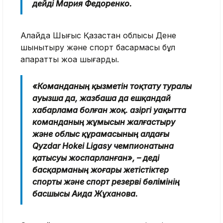
дейді Мария Федоренко.
Алайда Шығыс Қазақстан облысы Дене
шынықтыру және спорт басқармасы бұл
ақпаратты жоққа шығарды.
«Команданың қызметін тоқтату туралы
ауызша да, жазбаша да ешқандай
хабарлама болған жоқ. Қазіргі уақытта
команданың жұмысын жалғастыру
және облыс құрамасының алдағы
Qyzdar Hokei Ligasy чемпионатына
қатысуы жоспарланған», – деді
басқарманың жоғары жетістіктер
спорты және спорт резерві бөлімінің
басшысы Аида Жұханова.