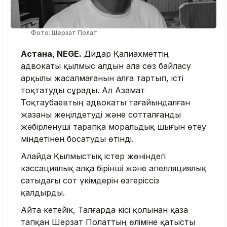
Фото: Шерзат Полат
Астана, NEGE.
Дидар Қалиахметтің
адвокаты қылмыс алдын ала сөз байласу
арқылы жасалмағанын алға тартып, істі
тоқтатуды сұрады. Ал Азамат
Тоқтаубаевтың адвокаты тағайындалған
жазаны жеңілдетуді және сотталғанды
жәбірленуші тарапқа моральдық шығын өтеу
міндетінен босатуды өтінді.
Алайда Қылмыстық істер жөніндегі
кассациялық алқа бірінші және апелляциялық
сатыдағы сот үкімдерін өзгеріссіз
қалдырды.
Айта кетейік, Талғарда кісі қолынан қаза
тапқан Шерзат Полаттың өліміне қатысты