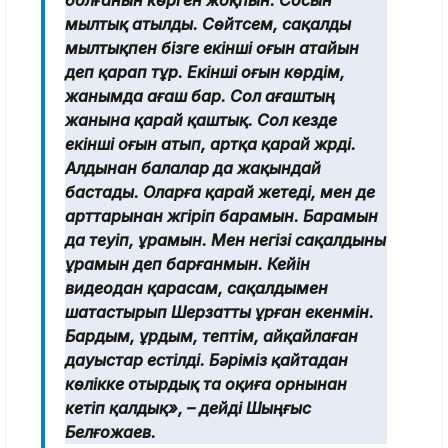
болғанын көрген жоқпын. Сосын
мылтық атылды. Сөйтсем, сақалды
мылтықпен бізге екінші оғын атайын
деп қарап тұр. Екінші оғын көрдім,
жанымда ағаш бар. Сол ағаштың
жанына қарай қаштық. Сол кезде
екінші оғын атып, артқа қарай жүрді.
Алдынан балалар да жақындай
бастады. Оларға қарай жетеді, мен де
арттарынан жүгіріп барамын. Барамын
да теуіп, ұрамын. Мен негізі сақалдыны
ұрамын деп барғанмын. Кейін
видеодан қарасам, сақалдымен
шатастырып Шерзатты ұрған екенмін.
Бардым, ұрдым, тептім, айқайлаған
дауыстар естілді. Бәріміз қайтадан
көлікке отырдық та оқиға орнынан
кетіп қалдық», – дейді Шыңғыс
Белғожаев.