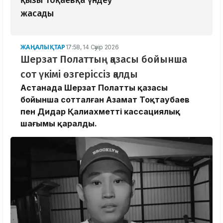
қызы Тоқаевқа үндеу
жасады
ЖАҢАЛЫҚТАР
17:58, 14 Сәуір 2026
Шерзат Полаттың қазасы бойынша
сот үкімі өзгеріссіз қалды
Астанада Шерзат Полаттың қазасы
бойынша сотталған Азамат Тоқтаубаев
пен Дидар Қалиахметтің кассациялық
шағымы қаралды.