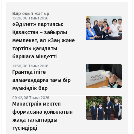
Қазір оқып жатыр
16:29, 08 Тамыз 2026
«Әділет» партиясы:
Қазақстан – зайырлы
мемлекет, ал «Заң және
тәртіп» қағидаты
баршаға міндетті
10:58, 08 Тамыз 2026
Грантқа іліге
алмағандарға тағы бір
мүмкіндік бар
09:42, 08 Тамыз 2026
Министрлік мектеп
формасына қойылатын
жаңа талаптарды
түсіндірді