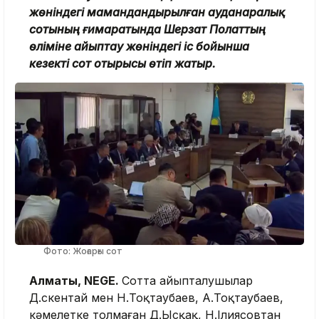
жөніндегі мамандандырылған ауданаралық
сотының ғимаратында Шерзат Полаттың
өліміне айыптау жөніндегі іс бойынша
кезекті сот отырысы өтіп жатыр.
Фото: Жоғарғы сот
Алматы, NEGE.
Сотта айыпталушылар
Д.Әскентай мен Н.Тоқтаубаев, А.Тоқтаубаев,
кәмелетке толмаған Д.Ысқақ, Н.Ілиясовтан