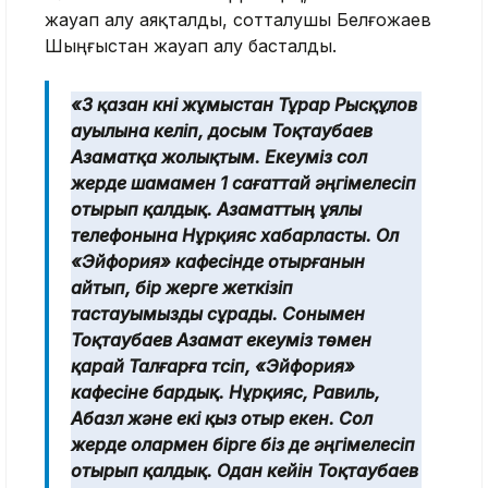
жауап алу аяқталды, сотталушы Белғожаев
Шыңғыстан жауап алу басталды.
«3 қазан күні жұмыстан Тұрар Рысқұлов
ауылына келіп, досым Тоқтаубаев
Азаматқа жолықтым. Екеуміз сол
жерде шамамен 1 сағаттай әңгімелесіп
отырып қалдық. Азаматтың ұялы
телефонына Нұрқияс хабарласты. Ол
«Эйфория» кафесінде отырғанын
айтып, бір жерге жеткізіп
тастауымызды сұрады. Сонымен
Тоқтаубаев Азамат екеуміз төмен
қарай Талғарға түсіп, «Эйфория»
кафесіне бардық. Нұрқияс, Равиль,
Абазл және екі қыз отыр екен. Сол
жерде олармен бірге біз де әңгімелесіп
отырып қалдық. Одан кейін Тоқтаубаев