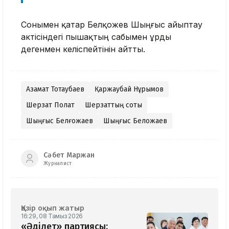
Сонымен қатар Белқожев Шыңғыс айыптау
актісіндегі пышақтың сабымен ұрды
дегенмен келіспейтінін айтты.
Азамат Тоқтаубаев
Қаржаубай Нұрымов
Шерзат Полат
Шерзаттың соты
Шыңғыс Белғожаев
Шыңғыс Белқожаев
Сәбет Маржан
Журналист
Қазір оқып жатыр
16:29, 08 Тамыз 2026
«Әділет» партиясы: