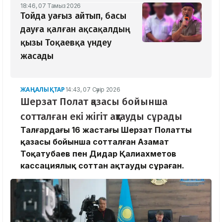
18:46, 07 Тамыз 2026
Тойда уағыз айтып, басы
дауға қалған ақсақалдың
қызы Тоқаевқа үндеу
жасады
ЖАҢАЛЫҚТАР
14:43, 07 Сәуір 2026
Шерзат Полат қазасы бойынша
сотталған екі жігіт ақтауды сұрады
Талғардағы 16 жастағы Шерзат Полаттың
қазасы бойынша сотталған Азамат
Тоқатубаев пен Дидар Қалиахметов
кассациялық соттан ақтауды сұраған.