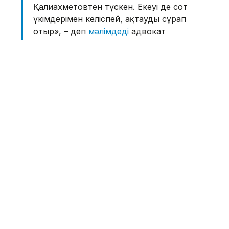
Қалиахметовтен түскен. Екеуі де сот
үкімдерімен келіспей, ақтауды сұрап
отыр», – деп
мәлімдеді
адвокат
Instagram-дағы жеке парақшасында.
Айта кетейік, Талғарда кісі қолынан қаза
тапқан Шерзат Полаттың өліміне қатысты
2025 жылғы 5 маусымда 9 адамға
сот үкімі
шықты
. Соның ішінде Азамат Тоқтаубаев
Қылмыстық кодекстің 293-бабының 3-бөлігі
(бұзақылық), 188-бабының 1-бөлігі (ұрлық)
жасағаны үшін, бұрын жасаған ауыр
қылмысы және ол бойынша өтелмеген
жазасы ескеріліп, 15 жыл бас бостандығынан
айырылды, ал Дидар Қалиахмет Қылмыстық
кодекстің 293-бабының 3-бөлігі (бұзақылық)
бойынша 7 жылға сотталды.