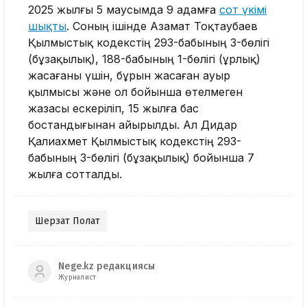
2025 жылғы 5 маусымда 9 адамға
сот үкімі
шықты
. Соның ішінде Азамат Тоқтаубаев
Қылмыстық кодекстің 293-бабының 3-бөлігі
(бұзақылық), 188-бабының 1-бөлігі (ұрлық)
жасағаны үшін, бұрын жасаған ауыр
қылмысы және ол бойынша өтелмеген
жазасы ескеріліп, 15 жылға бас
бостандығынан айырылды. Ал Дидар
Қалиахмет Қылмыстық кодекстің 293-
бабының 3-бөлігі (бұзақылық) бойынша 7
жылға сотталды.
Шерзат Полат
Nege.kz редакциясы
Журналист