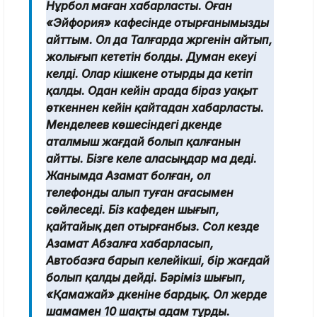
Нұрбол маған хабарласты. Оған
«Эйфория» кафесінде отырғанымызды
айттым. Ол да Талғарда жүргенін айтып,
жолығып кететін болды. Думан екеуі
келді. Олар кішкене отырды да кетіп
қалды. Одан кейін арада біраз уақыт
өткеннен кейін қайтадан хабарласты.
Менделеев көшесіндегі дүкенде
аталмыш жағдай болып қалғанын
айтты. Бізге келе аласыңдар ма деді.
Жанымда Азамат болған, ол
телефонды алып туған ағасымен
сөйлеседі. Біз кафеден шығып,
қайтайық деп отырғанбыз. Сол кезде
Азамат Абзалға хабарласып,
Автобазға барып келейікші, бір жағдай
болып қалды дейді. Бәріміз шығып,
«Қамажай» дүкеніне бардық. Ол жерде
шамамен 10 шақты адам тұрды.