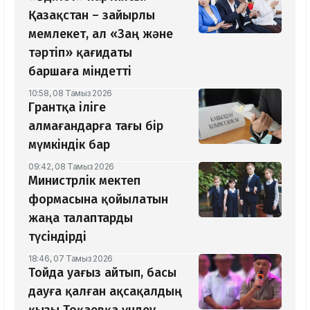
Қазақстан – зайырлы
мемлекет, ал «Заң және
тәртіп» қағидаты
баршаға міндетті
10:58, 08 Тамыз 2026
Грантқа іліге
алмағандарға тағы бір
мүмкіндік бар
09:42, 08 Тамыз 2026
Министрлік мектеп
формасына қойылатын
жаңа талаптарды
түсіндірді
18:46, 07 Тамыз 2026
Тойда уағыз айтып, басы
дауға қалған ақсақалдың