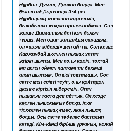
Нұрбол, Думан, Дархан болды. Мен
Әскентай Дарханды 3-4 рет
Нұрболдың жанынан көргенмін,
былайынша жақын араласпаймын. Сол
жерде Дарханның беті қан болып
тұрды. Мен одан жағдайды сұрадым,
ол «ұрып жіберді» деп айтты. Сол кезде
Қаржаубай дүкеннен пышақ ұстап
жүгіріп шықты. Мен соны көріп, тоқтай
ма деген оймен қалтамнан бәкімді
алып шықтым. Ол кісі тоқтамады. Сол
сәтте мен есікті теуіп, оны қайтадан
дүкенге кіргізіп жіберемін. Оған
пышағын таста деп айттық. Ол кезде
көрген пышағымыз басқа, іске
тіркелген пышақ емес, үлкен пышақ
болды. Осы сәтте төбелес басталып
кетеді. Кім-кімді бірінші ұрғанын, қалай