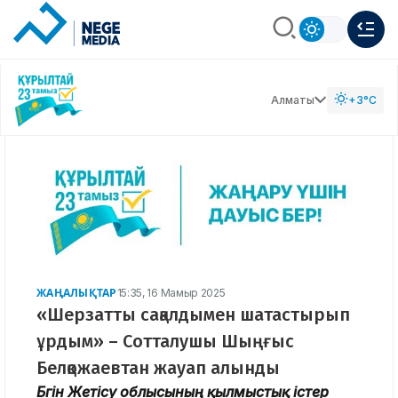
Алматы
+3°C
ЖАҢАЛЫҚТАР
15:35, 16 Мамыр 2025
«Шерзатты сақалдымен шатастырып
ұрдым» – Сотталушы Шыңғыс
Белқожаевтан жауап алынды
Бүгін Жетісу облысының қылмыстық істер