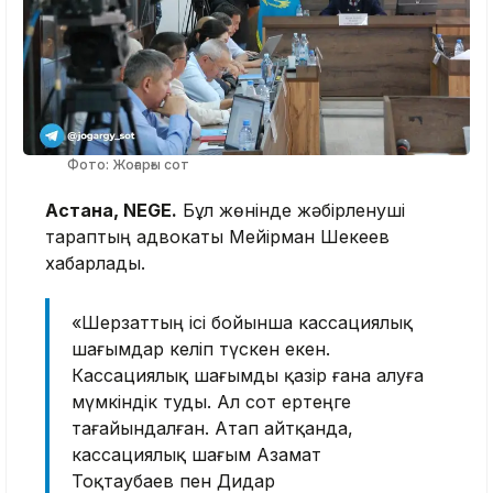
Фото: Жоғарғы сот
Астана, NEGE.
Бұл жөнінде жәбірленуші
тараптың адвокаты Мейірман Шекеев
хабарлады.
«Шерзаттың ісі бойынша кассациялық
шағымдар келіп түскен екен.
Кассациялық шағымды қазір ғана алуға
мүмкіндік туды. Ал сот ертеңге
тағайындалған. Атап айтқанда,
кассациялық шағым Азамат
Тоқтаубаев пен Дидар