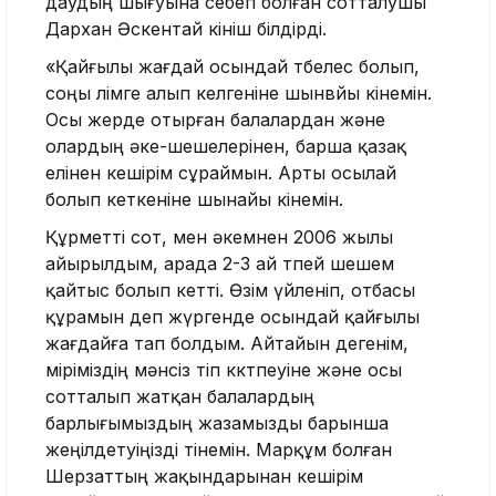
даудың шығуына себеп болған сотталушы
Дархан Әскентай өкініш білдірді.
«Қайғылы жағдай осындай төбелес болып,
соңы өлімге алып келгеніне шынвйы өкінемін.
Осы жерде отырған балалардан және
олардың әке-шешелерінен, барша қазақ
елінен кешірім сұраймын. Арты осылай
болып кеткеніне шынайы өкінемін.
Құрметті сот, мен әкемнен 2006 жылы
айырылдым, арада 2-3 ай өтпей шешем
қайтыс болып кетті. Өзім үйленіп, отбасы
құрамын деп жүргенде осындай қайғылы
жағдайға тап болдым. Айтайын дегенім,
өміріміздің мәнсіз өтіп кктпеуіне және осы
сотталып жатқан балалардың
барлығымыздың жазамызды барынша
жеңілдетуіңізді өтінемін. Марқұм болған
Шерзаттың жақындарынан кешірім