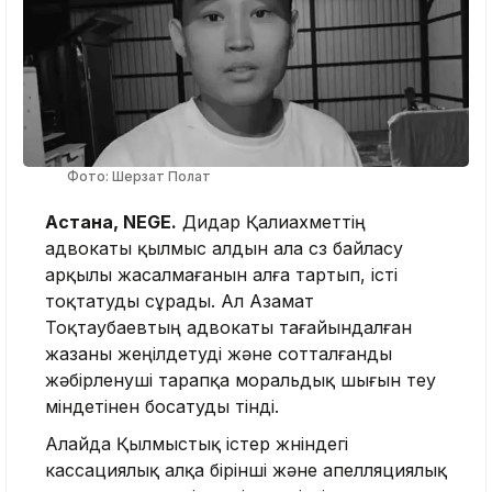
Фото: Шерзат Полат
Астана, NEGE.
Дидар Қалиахметтің
адвокаты қылмыс алдын ала сөз байласу
арқылы жасалмағанын алға тартып, істі
тоқтатуды сұрады. Ал Азамат
Тоқтаубаевтың адвокаты тағайындалған
жазаны жеңілдетуді және сотталғанды
жәбірленуші тарапқа моральдық шығын өтеу
міндетінен босатуды өтінді.
Алайда Қылмыстық істер жөніндегі
кассациялық алқа бірінші және апелляциялық