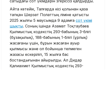
сатыдағы сот үкімдерін өзгеріссіз қалдырды.
Айта кетейік, Талғарда кісі қолынан қаза
тапқан Шерзат Полаттың өліміне қатысты
2025 жылғы 5 маусымда 9 адамға
сот үкімі
шықты
. Соның ішінде Азамат Тоқтаубаев
Қылмыстық кодекстің 293-бабының 3-бөлігі
(бұзақылық), 188-бабының 1-бөлігі (ұрлық)
жасағаны үшін, бұрын жасаған ауыр
қылмысы және ол бойынша өтелмеген
жазасы ескеріліп, 15 жылға бас
бостандығынан айырылды. Ал Дидар
Қалиахмет Қылмыстық кодекстің 293-
бабының 3-бөлігі (бұзақылық) бойынша 7
жылға сотталды.
Шерзат Полат