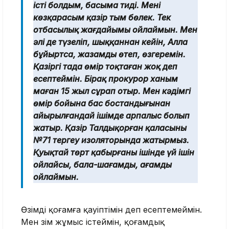
істі болдым, басыма тиді. Менің
көзқарасым қазір тым бөлек. Тек
отбасылық жағдайымы ойлаймын. Мен
әлі де түзеліп, шыққаннан кейін, Алла
бұйыртса, жазамды өтеп, өзгеремін.
Қазіргі таңда өмір тоқтаған жоқ деп
есептеймін. Бірақ прокурор ханым
маған 15 жыл сұрап отыр. Мен кәдімгі
өмір бойына бас бостандығынан
айырылғандай ішімде арпалыс болып
жатыр. Қазір Талдықорған қаласының
№71 тергеу изоляторында жатырмыз.
Қуықтай төрт қабырғаның ішінде үй ішін
ойлайсың, бала-шағамды, ағамды
ойлаймын.
Өзімді қоғамға қауіптімін деп есептемеймін.
Мен өзім жұмыс істеймін, қоғамдық