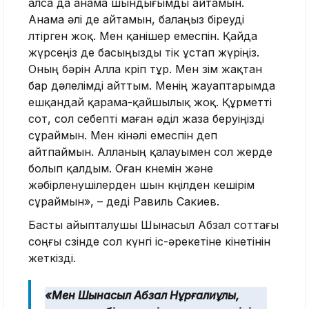
алса да анама шындығымды айтамын.
Анама әлі де айтамын, балаңыз біреуді
өлтірген жоқ. Мен қанішер емеспін. Қайда
жүрсеңіз де басыңызды тік ұстап жүріңіз.
Оның бәрін Алла көріп тұр. Мен өзім жақтан
бар дәлелімді айттым. Менің жауаптарымда
ешқандай қарама-қайшылық жоқ. Құрметті
сот, сол себепті маған әділ жаза беруіңізді
сұраймын. Мен кінәлі емеспін деп
айтпаймын. Алланың қалауымен сол жерде
болып қалдым. Оған көнемін және
жәбірленушілерден шын көңілден кешірім
сұраймын», – деді Равиль Сакиев.
Басты айыпталушы Шынасыл Абзал соттағы
соңғы сөзінде сол күнгі іс-әрекетіне өкінетінін
жеткізді.
«Мен Шынасыл Абзал Нұрғалиұлы,