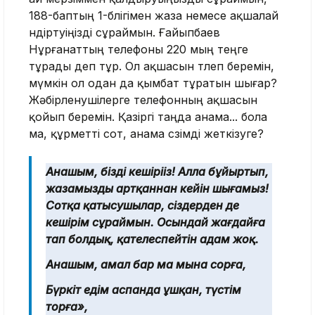
188-баптың 1-бөлігімен жаза немесе ақшалай
өндіртуіңізді сұраймын. Ғайыпбаев
Нұрғанаттың телефоны 220 мың теңге
тұрады деп тұр. Ол ақшасын төлеп беремін,
мүмкін ол одан да қымбат тұратын шығар?
Жәбірленушілерге телефонның ақшасын
қойып беремін. Қазіргі таңда анама... бола
ма, құрметті сот, анама сөзімді жеткізуге?
Анашым, бізді кешіріңіз! Алла бұйыртып,
жазамызды артқаннан кейін шығамыз!
Сотқа қатысушылар, сіздерден де
кешірім сұраймын. Осындай жағдайға
тап болдық, қателеспейтін адам жоқ.
Анашым, амал бар ма мына сорға,
Бүркіт едім аспанда ұшқан, түстім
торға»,