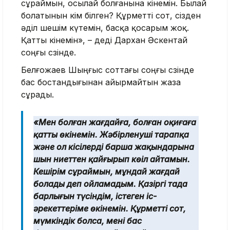
сұраймын, осылай болғанына өкінемін. Былай
болатынын кім білген? Құрметті сот, сізден
әділ шешім күтемін, басқа қосарым жоқ.
Қатты өкінемін», – деді Дархан Әскентай
соңғы сөзінде.
Белғожаев Шыңғыс соттағы соңғы сөзінде
бас бостандығынан айырмайтын жаза
сұрады.
«Мен болған жағдайға, болған оқиғаға
қатты өкінемін. Жәбірленуші тарапқа
және ол кісілердің барша жақындарына
шын ниеттен қайғырып көңіл айтамын.
Кешірім сұраймын, мұндай жағдай
болады деп ойламадым. Қазіргі таңда
барлығын түсіндім, істеген іс-
әрекеттеріме өкінемін. Құрметті сот,
мүмкіндік болса, мені бас