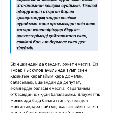
ата-анамнан кешірім сұаймын. Тікелей
эфирді көріп отырған барша
қазақстандықтардан кешірім
сұраймын және артымыздан өсіп келе
жатқан жасөспірімдер біздің іс–
әрекеттерімізді қайталамаса екен,
ешкімнің басына бермесе екен деп
тілеймін.
Біз ешқандай да бандит, рэкет емеспіз. Біз
Тұрар Рысқұлов ауылында туып өскен
қазақтың қарапайым қара домалақ
баласымыз. Ешқандай да депутат,
әкімдердің баласы емеспіз. Қарапайым
отбасыдан шыққан балалармыз. Әлеуметтік
желілерде бізді балағаттап, үстімізден
жалған ақпарат айтып, жалған айып тағып
жүрген блогерсымақтарға айтарым,