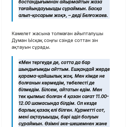
бостандығымнан айырмайтын жаза
тағайындауыңызды сұраймын. Басқа
алып-қосарым жоқ», – деді Белғожаев.
Кәмелет жасына толмаған айыпталушы
Думан Ысқақ соңғы сөзінде соттан өзін
ақтауын сұрады.
«Мен тергеуде де, сотта да бар
шындығымды айттым. Ешқандай жерде
қарама-қайшылық жоқ. Мен кімде не
болғанын көрмедім, төбелесті де
білмедім. Білсем, айтатын едім. Мен
тек қылмыс болған 4 қазан сағат 11.00-
12.00 шамасында білдім. Ол кезде
барлық қазақ елі білген. Құрметті сот,
мені ақтауыңызды, бәрі әділ болуын
сұраймын. Өзімнің әке-шешемнен және