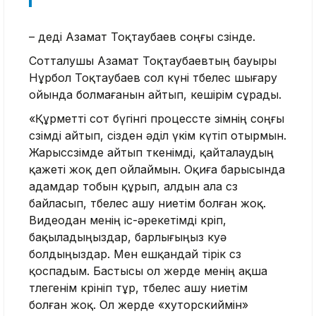
– деді Азамат Тоқтаубаев соңғы сөзінде.
Сотталушы Азамат Тоқтаубаевтың бауыры
Нұрбол Тоқтаубаев сол күні төбелес шығару
ойында болмағанын айтып, кешірім сұрады.
«Құрметті сот бүгінгі процессте өзімнің соңғы
сөзімді айтып, сізден әділ үкім күтіп отырмын.
Жарыссөзімде айтып өткенімді, қайталаудың
қажеті жоқ деп ойлаймын. Оқиға барысында
адамдар тобын құрып, алдын ала сөз
байласып, төбелес ашу ниетім болған жоқ.
Видеодан менің іс-әрекетімді көріп,
бақыладыңыздар, барлығыңыз куә
болдыңыздар. Мен ешқандай өтірік сөз
қоспадым. Бастысы ол жерде менің ақша
төлегенім көрініп тұр, төбелес ашу ниетім
болған жоқ. Ол жерде «хуторскиймін»