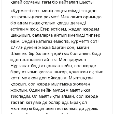
қалай болғаны тағы бір қайталап шықты.
«Құрметті сот, менің соңғы сөзімді тыңдап
отырғаныңызға рахмет! Мен оқиға орнында
бір адам пышақталып қалды дегенді
естігенім жоқ. Егер естісем, жедел жәрдем
шақырып, балаларға айтып көмегімді тигізер
едім. Ондай қатыгез емеспіз, құрметті сот!
«777» дүкені жаққа барған соң, маған
Шыңғыс бір баланың қайтыс болғанын, бізді
іздеп жатқанын айтты. Мен қарумен
Нұрғанат бізді атқаннан кейін, сол жерде
біреу атылып қалған шығар, қаңғыған оқ тіип
кетті ме екен деп ойладым. Мылтықтан
қорқып, сол жерде мылтыққа жолаған
жоқпын. Одан кейін мүлдем мылтыққа
тиіспедім. Ол мылтықты алмай, сол жерде
тастап кетуіме де болар еді. Бірақ ол
мылтықты біздің алып кеткеніміз де дұрыс