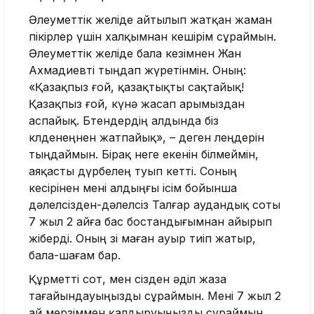
Әлеуметтік желіде айтылып жатқан жаман
пікірлер үшін халқымнан кешірім сұраймын.
Әлеуметтік желіде бала кезімнен Жан
Ахмадиевті тыңдап жүретінмін. Оның:
«Қазақпыз ғой, қазақтықты сақтайық!
Қазақпыз ғой, күнә жасап арымыздан
аспайық. Бөтендердің алдында біз
көлденеңнен жатпайық», – деген өлеңдерін
тыңдаймын. Бірақ неге екенін білмеймін,
аяқасты дүрбелең туып кетті. Соның
кесірінен мені алдыңғы ісім бойынша
дәлелсізден-дәлелсіз Талғар аудандық соты
7 жыл 2 айға бас бостандығымнан айырып
жіберді. Оның өзі маған ауыр тиіп жатыр,
бала-шағам бар.
Құрметті сот, мен сізден әділ жаза
тағайындауыңызды сұраймын. Мені 7 жыл 2
ай мерзіммен қалдыруыңызды сұраймын,