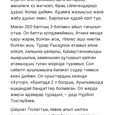
мәселеге көз жеткізіп, бірақ сөйлегендеріңіз
дұрыс болар деймін. Адамға жазықсыз жала
жабу дұрыс емес. Барлығын құдай көріп тұр.
Маған 293-баптың 3-бөлігімен айып тағылып
отыр. Ол бапты қолдамаймын, өйткені менде
қару-жарақ болған жоқ, төбелес ашу ниетім
болған жоқ. Тұрар Рысқұлов атамыз еліне
елеулі, халқына қалаулы, Қазақстанымызды
ашаршылық заманынан құтқарып қалған
атамыздың туған жерінде тұрамыз. Сол
себепті ауылымызға балағат сөздер тимесе
екен деймін. Ол орыстардың кезінде
«Хутор», «Бригада 2 » болдық. Ауылымызда
ешқандай бандиттер болмаған. Ол жерде
жақсы адамдар тұрады», – деді Нұрбол
Тоқтаубаев.
Шерзат Полаттың өліміне алып келген