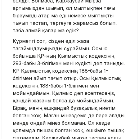
болды. Болмаса, Қаржаубай мырза
артымыздан шығып, ол мылтықпен тағы
біреумізді атар ма еді немесе мылтықты
тығып тастап, тергеуге жарамсыз болып,
таба алмай қалар ма едік?
Құрметті сот, сізден әділ жаза
тағайындауыңызды сұраймын. Осы іс
бойынша ҚР-ның Қылмыстық кодексінің
293-бабы 3-бөлігімен мені күдікті деп таныды.
ҚР Қылмыстық кодексінің 188-бабы 1-
бөлігімен айып тағып отыр. Осы Қылмыстық
кодексінің 188-бабы 1-бөлігімен мен
мойындаймын. Қылмыс деп есептесеңіз,
қандай жазаны болса да мойындаймын.
Бірақ, менің ешқандай бұзақылық ниетім
болған жоқ. Маған мінездеме де бере алады,
менде ондай мінез болмаған. Ол кезде
қолымда пышақ болған жоқ, ешкімге пышақ
сілтемедім. Қаржаубай мырза таспен ұрды