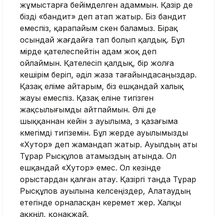
жұмыстарға бейімделген адаммын. Қазір де
бізді «бандит» деп атап жатыр. Біз бандит
емеспіз, қарапайым өскен баламыз. Бірақ
осындай жағдайға тап болып қалдық. Бұл
өмірде қателеспейтін адам жоқ деп
ойлаймын. Қателесіп қалдық, бір жолға
кешірім беріп, әділ жаза тағайындасаңыздар.
Қазақ еліме айтарым, біз ешқандай халық
жауы емеспіз. Қазақ еліне тигізген
жақсылығымды айтпаймын. Әлі де
шыққаннан кейін өз ауылыма, өз қазағыма
көмегімді тигіземін. Бұл жерде ауылымызды
«Хутор» деп жамандап жатыр. Ауылдың аты
Тұрар Рысқұлов атамыздың атында. Ол
ешқандай «Хутор» емес. Ол кезінде
орыстардан қалған атау. Қазіргі таңда Тұрар
Рысқұлов ауылына келсеңіздер, Алатаудың
етегінде орналасқан керемет жер. Халқы
ақкөңіл, қонақжай.