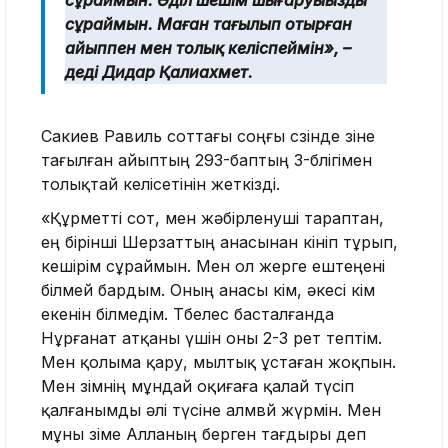
сұраймын. Әділ шешім шығаруыңызды
сұраймын. Маған тағылып отырған
айыппен мен толық келіспеймін», –
деді Дидар Қалиахмет.
Сакиев Равиль соттағы соңғы сөзінде өзіне
тағылған айыптың 293-баптың 3-бөлігімен
толықтай келісетінін жеткізді.
«Құрметті сот, мен жәбірленуші тараптан,
ең бірінші Шерзаттың анасынан өкініп тұрып,
кешірім сұраймын. Мен ол жерге ештеңені
білмей бардым. Оның анасы кім, әкесі кім
екенін білмедім. Төбелес басталғанда
Нұрғанат атқаны үшін оны 2-3 рет тептім.
Мен қолыма қару, мылтық ұстаған жоқпын.
Мен өзімнің мұндай оқиғаға қалай түсіп
қалғанымды әлі түсіне алмвй жүрмін. Мен
мұны өзіме Алланың берген тағдыры деп