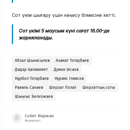
Сот үкім шығару үшін кеңесу бөлмесіне кетті.
Сот үкімі 5 маусым күні сағат 16.00-де
жарияланады.
Абзал Шынасылов
Азамат Тоқтаубаев
Дидар Қалиахмет
Думан Ысқақов
Нұрбол Тоқтаубаев
Нұрқияс Ілиясов
Равиль Сакиев
Шерзат Полат
Шерзаттың соты
Шыңғыс Белғожаев
Сәбет Маржан
Журналист