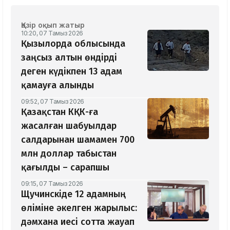
Қазір оқып жатыр
10:20, 07 Тамыз 2026
Қызылорда облысында
заңсыз алтын өндірді
деген күдікпен 13 адам
қамауға алынды
09:52, 07 Тамыз 2026
Қазақстан КҚК-ға
жасалған шабуылдар
салдарынан шамамен 700
млн доллар табыстан
қағылды – сарапшы
09:15, 07 Тамыз 2026
Щучинскіде 12 адамның
өліміне әкелген жарылыс:
дәмхана иесі сотта жауап