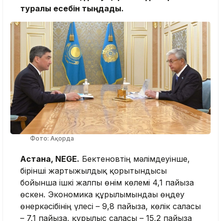
туралы есебін тыңдады.
Фото: Ақорда
Астана, NEGE.
Бектеновтің мәлімдеуінше,
бірінші жартыжылдық қорытындысы
бойынша ішкі жалпы өнім көлемі 4,1 пайызға
өскен. Экономика құрылымындағы өңдеу
өнеркәсібінің үлесі – 9,8 пайызға, көлік саласы
– 7,1 пайызға, құрылыс саласы – 15,2 пайызға