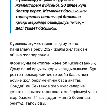
жұмыстарын дүйсенбі, 20 шілде күні
бастау керек. Мемлекет басшысының
тапсырмасы сапалы әрі барынша
қысқа мерзімде орындалуы тиіс», –
деді Үкімет басшысы.
Құрылыс жұмыстарын аяқтау және
пайдалануға беру 2027 жылғы желтоқсан
айына жоспарланған.
Жоба құны бекітілген және ол Қазақстанның
Даму банкі арқылы қаржыландырылмақ. Бұл
ретте премьер-министр жоба бағасының
өсуіне жол берілмейтінін баса айтты.
Сондай-ақ Бектенов жер учаскелеріне
қатысты алыпсатарлыққа жол берілмеуі үшін
жер бағасын 14 шілдедегі жағдай бойынша
бекітуді тапсырды.