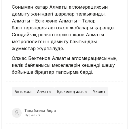
Сонымен қатар Алматы агломерациясын
дамыту жөніндегі шаралар талқыланды.
Алматы – Есік және Алматы – Талғар
бағыттарындағы автожол жобалары қаралды.
Сондай-ақ рельсті көлікті және Алматы
метрополитенін дамыту бағытындағы
жұмыстар жүргізілуде.
Олжас Бектенов Алматы агломерациясының
көлік байланысы мәселелерін кешенді шешу
бойынша бірқатар тапсырма берді.
Автожол
Алматы
Қаскелең қаласы
Үкімет
Тақабаева Аида
Журналист