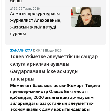
берді
21:59, 06 Тамыз 2026
Алматы прокуратурасы
журналист Алехованың
жазасын жеңілдетуді
сұрады
ЖАҢАЛЫҚТАР
15:06, 13 Шілде 2026
Тоқаев Үкіметке әлеуметтік нысандар
салуға арналған ауқымды
бағдарламаны іске асыруды
тапсырды
Мемлекет басшысы Қасым-Жомарт Тоқаев
премьер-министр Олжас Бектеновті
қабылдап, 2026 жылғы қаңтар-маусым
айларындағы Қазақстанның әлеуметтік-
экономикалық даму қорытындылары