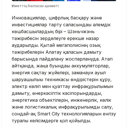
Үкіметтің баспасөз қызметі
Инновациялар, цифрлық басқару және
инвестициялар тарту саласындағы әлемдік
көшбасшылардың бірі – Шэньчжэнь
тәжірибесін зерделеуге ерекше назар
аударылды. Қытай мегаполисінің озық
тәжірибелерін Алатау қаласын дамыту
барысында пайдалану жоспарлануда. Атап
айтқанда, жаңа буындағы аккумуляторлар,
энергия сақтау жүйелері, заманауи ауыл
шаруашылығы техникасы өндірістерін құру,
электр көлігі мен қуаттау инфрақұрылымын
дамыту, өнеркәсіптік кәсіпорындарды,
энергетика объектілерін, инженерлік, көлік
және логистикалық инфрақұрылымды салу,
сондай-ақ Smart City технологияларын енгізу
туралы келісімдерге қол қойылды.