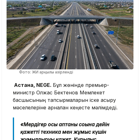
Фото: ЖИ арқылы әзірленді
Астана, NEGE.
Бұл жөнінде премьер-
министр Олжас Бектенов Мемлекет
басшысының тапсырмаларын іске асыру
мәселелеріне арналған кеңесте мәлімдеді.
«Мердігер осы аптаның соңына дейін
қажетті техника мен жұмыс күшін
жұмылдыруы қажет. Құрылыс