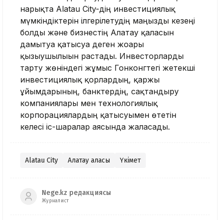
нарықта Alatau City-дің инвестициялық
мүмкіндіктерін ілгерілетудің маңызды кезеңі
болды және бизнестің Алатау қаласын
дамытуға қатысуға деген жоғары
қызығушылығын растады. Инвесторларды
тарту жөніндегі жұмыс Гонконгтегі жетекші
инвестициялық қорлардың, қаржы
ұйымдарының, банктердің, сақтандыру
компаниялары мен технологиялық
корпорациялардың қатысуымен өтетін
келесі іс-шаралар аясында жалғасады.
Alatau City
Алатау қаласы
Үкімет
Nege.kz редакциясы
Журналист