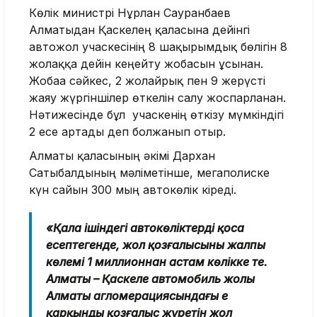
Көлік министрі Нұрлан Сауранбаев
Алматыдан Қаскелең қаласына дейінгі
автожол учаскесінің 8 шақырымдық бөлігін 8
жолаққа дейін кеңейту жобасын ұсынған.
Жобаға сәйкес, 2 жолайрық пен 9 жерүсті
жаяу жүргіншілер өткелін салу жоспарланған.
Нәтижесінде бұл учаскенің өткізу мүмкіндігі
2 есе артады деп болжанып отыр.
Алматы қаласының әкімі Дархан
Сатыбалдының мәліметінше, мегаполиске
күн сайын 300 мың автокөлік кіреді.
«Қала ішіндегі автокөліктерді қоса
есептегенде, жол қозғалысының жалпы
көлемі 1 миллионнан астам көлікке тең.
Алматы – Қаскелең автомобиль жолы
Алматы агломерациясындағы ең
қарқынды қозғалыс жүретін жол