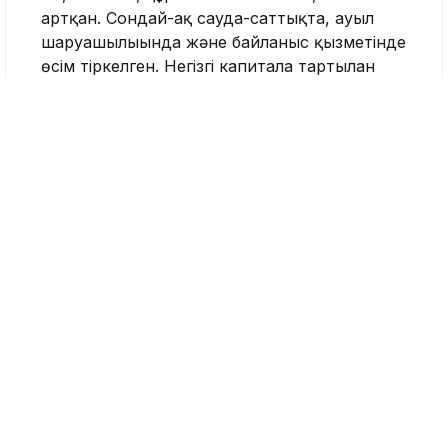
артқан. Сондай-ақ сауда-саттықта, ауыл
шаруашылығында және байланыс қызметінде
өсім тіркелген. Негізгі капиталға тартылған
инвестиция көлемі 9,5 триллион теңге
болса, соның ішінде жеке инвестиция 21,4
пайызға ұлғайған.
Сондай-ақ кездесуде Үкімет басшысы
инфрақұрылым мен әлеуметтік даму
мәселелеріне жеке тоқталып өтті. Соның
ішінде ірі автожол жобаларының жүзеге
асырылу барысы, Астана қаласындағы екінші
әуежайдың құрылысын және Tarlan Astana
көлік жүйесінің келесі кезеңін жоспарлау
туралы айтты. Ал пайдалануға берілетін
тұрғын үй көлемі 20 миллион шаршы метрге
жетпек.
Бұған қоса, Олжас Бектенов Президентке