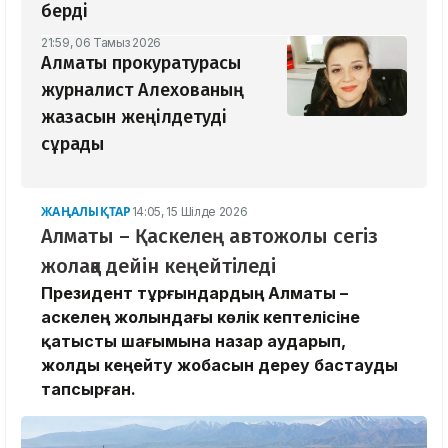
берді
21:59, 06 Тамыз 2026
Алматы прокуратурасы
журналист Алехованың
жазасын жеңілдетуді
сұрады
ЖАҢАЛЫҚТАР
14:05, 15 Шілде 2026
Алматы – Қаскелең автожолы сегіз
жолаққа дейін кеңейтіледі
Президент тұрғындардың Алматы –
Қаскелең жолындағы көлік кептелісіне
қатысты шағымына назар аударып,
жолды кеңейту жобасын дереу бастауды
тапсырған.