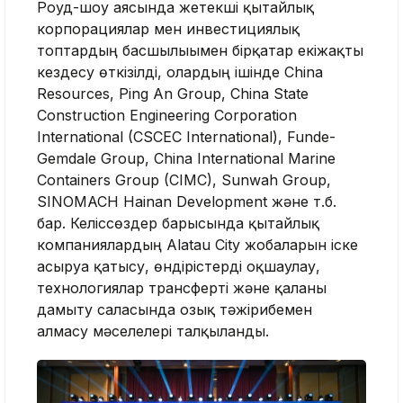
Роуд-шоу аясында жетекші қытайлық
корпорациялар мен инвестициялық
топтардың басшылығымен бірқатар екіжақты
кездесу өткізілді, олардың ішінде China
Resources, Ping An Group, China State
Construction Engineering Corporation
International (CSCEC International), Funde-
Gemdale Group, China International Marine
Containers Group (CIMC), Sunwah Group,
SINOMACH Hainan Development және т.б.
бар. Келіссөздер барысында қытайлық
компаниялардың Alatau City жобаларын іске
асыруға қатысу, өндірістерді оқшаулау,
технологиялар трансферті және қаланы
дамыту саласында озық тәжірибемен
алмасу мәселелері талқыланды.