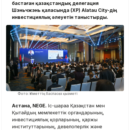
бастаған қазақстандық делегация
Шэньчжэнь қаласында (ҚХР) Alatau City-дің
инвестициялық әлеуетін таныстырды.
Фото: Үкіметтің баспасөз қызметі
Астана, NEGE.
Іс-шараға Қазақстан мен
Қытайдың мемлекеттік органдарының,
инвестициялық қорларының, қаржы
институттарының, девелоперлік және