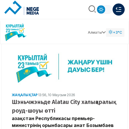
Алматы
+3°C
ЖАҢАЛЫҚТАР
13:56, 10 Маусым 2026
Шэньчжэньде Alatau City халықаралық
роуд-шоуы өтті
Қазақстан Республикасы премьер-
министрінің орынбасары Қанат Бозымбаев