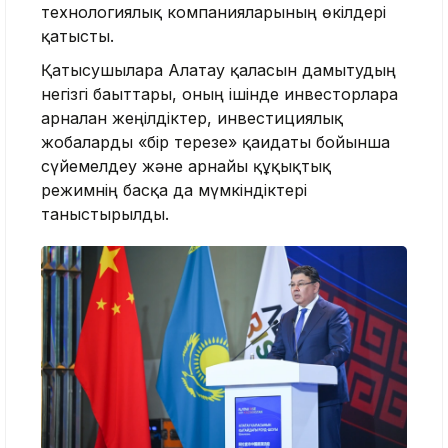
технологиялық компанияларының өкілдері
қатысты.
Қатысушыларға Алатау қаласын дамытудың
негізгі бағыттары, оның ішінде инвесторларға
арналған жеңілдіктер, инвестициялық
жобаларды «бір терезе» қағидаты бойынша
сүйемелдеу және арнайы құқықтық
режимнің басқа да мүмкіндіктері
таныстырылды.