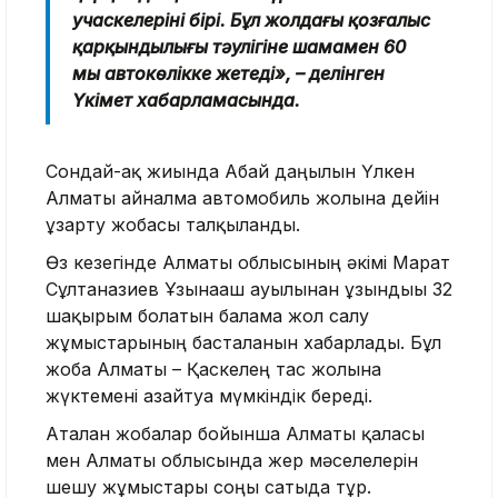
учаскелерінің бірі. Бұл жолдағы қозғалыс
қарқындылығы тәулігіне шамамен 60
мың автокөлікке жетеді», – делінген
Үкімет хабарламасында.
Сондай-ақ жиында Абай даңғылын Үлкен
Алматы айналма автомобиль жолына дейін
ұзарту жобасы талқыланды.
Өз кезегінде Алматы облысының әкімі Марат
Сұлтанғазиев Ұзынағаш ауылынан ұзындығы 32
шақырым болатын балама жол салу
жұмыстарының басталғанын хабарлады. Бұл
жоба Алматы – Қаскелең тас жолына
жүктемені азайтуға мүмкіндік береді.
Аталған жобалар бойынша Алматы қаласы
мен Алматы облысында жер мәселелерін
шешу жұмыстары соңғы сатыда тұр.