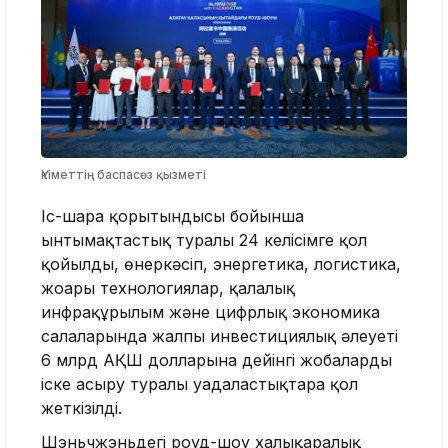
Үкіметтің баспасөз қызметі
Іс-шара қорытындысы бойынша
ынтымақтастық туралы 24 келісімге қол
қойылды, өнеркәсіп, энергетика, логистика,
жоғары технологиялар, қалалық
инфрақұрылым және цифрлық экономика
салаларында жалпы инвестициялық әлеуеті
6 млрд АҚШ долларына дейінгі жобаларды
іске асыру туралы уағдаластықтарға қол
жеткізілді.
Шэньчжэньдегі роуд-шоу халықаралық