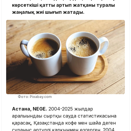
көрсеткіші қатты артып жатқаны туралы
жаңалық жиі шығып жатады.
Фото: Pixabay.com
Астана, NEGE.
2004-2025 жылдар
аралығындағы сыртқы сауда статистикасына
қарасақ, Қазақстанда кофе мен шайға деген
сұраныс әртүрлі қарқынмен өзгерген. 2004