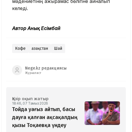
мәдениетінің ажырамас бөлігіне айналып
келеді.
Автор Анық Есімбай
Кофе
Қазақстан
Шай
Nege.kz редакциясы
Журналист
Қазір оқып жатыр
18:46, 07 Тамыз 2026
Тойда уағыз айтып, басы
дауға қалған ақсақалдың
қызы Тоқаевқа үндеу