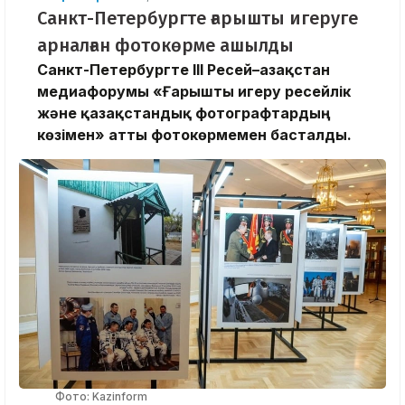
Санкт-Петербургте ғарышты игеруге
арналған фотокөрме ашылды
Санкт-Петербургте III Ресей–Қазақстан
медиафорумы «Ғарышты игеру ресейлік
және қазақстандық фотографтардың
көзімен» атты фотокөрмемен басталды.
Фото: Kazinform