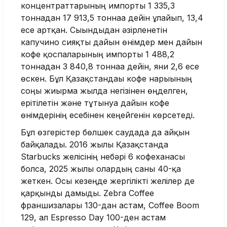
концентраттарының импорты 1 335,3
тоннадан 17 913,5 тоннаға дейін ұлғайып, 13,4
есе артқан. Сығындыдан әзірленетін
капучино сияқты дайын өнімдер мен дайын
кофе қоспаларының импорты 1 488,2
тоннадан 3 840,8 тоннаға дейін, яғни 2,6 есе
өскен. Бұл Қазақстандағы кофе нарығының
соңғы жиырма жылда негізінен өңделген,
ерітілетін және тұтынуға дайын кофе
өнімдерінің есебінен кеңейгенін көрсетеді.
Бұл өзгерістер бөлшек саудада да айқын
байқалады. 2016 жылы Қазақстанда
Starbucks желісінің небәрі 6 кофеханасы
болса, 2025 жылы олардың саны 40-қа
жеткен. Осы кезеңде жергілікті желілер де
қарқынды дамыды. Zebra Coffee
франшизалары 130-дан астам, Coffee Boom
129, ал Espresso Day 100-ден астам