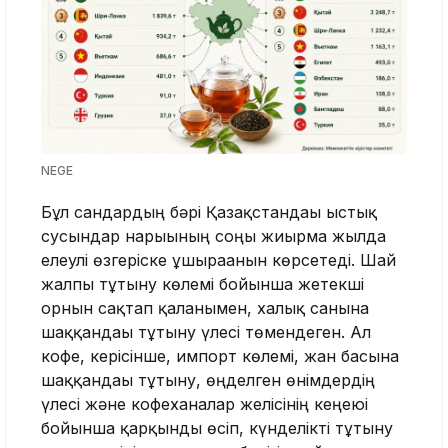
NEGE
Бұл сандардың бәрі Қазақстандағы ыстық
сусындар нарығының соңғы жиырма жылда
елеулі өзгеріске ұшырағанын көрсетеді. Шай
жалпы тұтыну көлемі бойынша жетекші
орнын сақтап қалғанымен, халық санына
шаққандағы тұтыну үлесі төмендеген. Ал
кофе, керісінше, импорт көлемі, жан басына
шаққандағы тұтыну, өңделген өнімдердің
үлесі және кофеханалар желісінің кеңеюі
бойынша қарқынды өсіп, күнделікті тұтыну