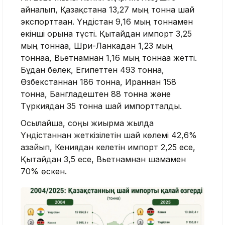
айналып, Қазақстанға 13,27 мың тонна шай
экспорттаған. Үндістан 9,16 мың тоннамен
екінші орынға түсті. Қытайдан импорт 3,25
мың тоннаға, Шри-Ланкадан 1,23 мың
тоннаға, Вьетнамнан 1,16 мың тоннаға жетті.
Бұдан бөлек, Египеттен 493 тонна,
Өзбекстаннан 186 тонна, Ираннан 158
тонна, Бангладештен 88 тонна және
Түркиядан 35 тонна шай импортталды.
Осылайша, соңғы жиырма жылда
Үндістаннан жеткізілетін шай көлемі 42,6%
азайып, Кениядан келетін импорт 2,25 есе,
Қытайдан 3,5 есе, Вьетнамнан шамамен
70% өскен.