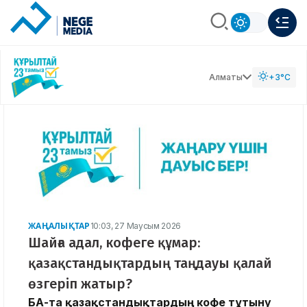
Алматы
+3°C
ЖАҢАЛЫҚТАР
10:03, 27 Маусым 2026
Шайға адал, кофеге құмар:
қазақстандықтардың таңдауы қалай
өзгеріп жатыр?
БАҚ-та қазақстандықтардың кофе тұтыну