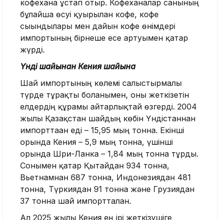
кофехана ұстап отыр. Кофеханалар санының
бұлайша өсуі қуырылған кофе, кофе
сығындылары мен дайын кофе өнімдері
импортының бірнеше есе артуымен қатар
жүрді.
Үнді шайынан Кения шайына
Шай импортының көлемі салыстырмалы
түрде тұрақты болғанымен, оны жеткізетін
елдердің құрамы айтарлықтай өзгерді. 2004
жылы Қазақстан шайдың көбін Үндістаннан
импорттаған еді
–
15,95 мың тонна. Екінші
орында Кения – 5,9 мың тонна, үшінші
орында Шри-Ланка – 1,84 мың тонна тұрды.
Сонымен қатар Қытайдан 934 тонна,
Вьетнамнан 687 тонна, Индонезиядан 481
тонна, Түркиядан 91 тонна және Грузиядан
37 тонна шай импортталған.
Ал 2025 жылы Кения ең ірі жеткізушіге