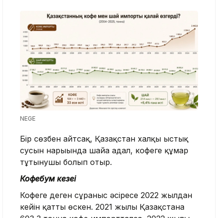
NEGE
Бір сөзбен айтсақ, Қазақстан халқы ыстық
сусын нарығында шайға адал, кофеге құмар
тұтынушы болып отыр.
Кофебум кезеңі
Кофеге деген сұраныс әсіресе 2022 жылдан
кейін қатты өскен. 2021 жылы Қазақстанға