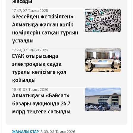
жасады
17:47, 07 Тамыз 2026
«Ресейден жеткізілген»:
Алматыда жалған көлік
нөмірлерін сатқан тұрғын
ұсталды
17:29, 07 Тамыз 2026
ЕҮАК отырысында
электрондық сауда
туралы келісімге қол
қойылды
16:49, 07 Тамыз 2026
Алматыдағы «Байсат»
базары аукционда 24,7
млрд теңгеге сатылды
ЖАҢАЛЫҚТАР
16:39, 03 Тамыз 2026