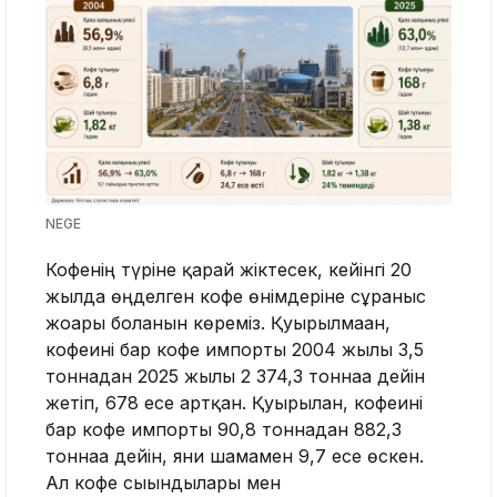
NEGE
Кофенің түріне қарай жіктесек, кейінгі 20
жылда өңделген кофе өнімдеріне сұраныс
жоғары болғанын көреміз. Қуырылмаған,
кофеині бар кофе импорты 2004 жылғы 3,5
тоннадан 2025 жылы 2 374,3 тоннаға дейін
жетіп, 678 есе артқан. Қуырылған, кофеині
бар кофе импорты 90,8 тоннадан 882,3
тоннаға дейін, яғни шамамен 9,7 есе өскен.
Ал кофе сығындылары мен