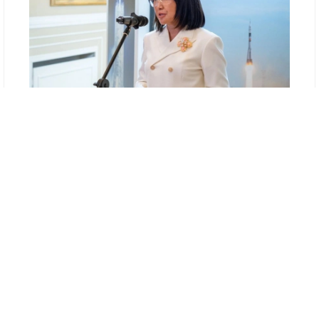
Kazinform
Қазақстан Республикасы Президенті
Телерадиокешенінің бас директоры Раушан
Қажыбаева Байқоңырды екі елдің ортақ
тарихы мен ұзақ мерзімді стратегиялық
серіктестігінің нышаны деп атады.
«Байқоңыр ғылыми прогрестің,
батылдықтың және Қазақстан мен
Ресейдің ортақ тарихының символына
айналды. Медиа мен кәсіби диалог