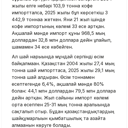
жылы елге небәрі 103,9 тонна кофе
импортталса, 2025 жылы бұл көрсеткіш 3
442,9 тоннаға жеткен. Яғни 21 жыл ішінде
кофе импортының көлемі 33 есе артқан.
Ақшалай мәнде импорт құны 968,5 мың
доллардан 32,8 млн долларға дейін ұлғайып,
шамамен 34 есе көбейген.
Ал шай нарығында мұндай серпінді өсім
байқалмаған. Қазақстан 2004 жылы 27,4 мың
тонна шай импорттаса, 2025 жылы 29,1 мың
тонна шай алдырған. Өсім тоннамен
есептегенде 6,4%, ақшалай мәнде 80%
болған: 44,1 млн доллардан 79,5 млн долларға
дейін артқан. Жыл сайынғы импорт көлемі
орта есеппен 25-31 мың тонна аралығында
сақталып отыр. Бұдан қазақстандықтардың
шайқұмарлығын қымбатшылық та азайта
алмағанын көруге болады.