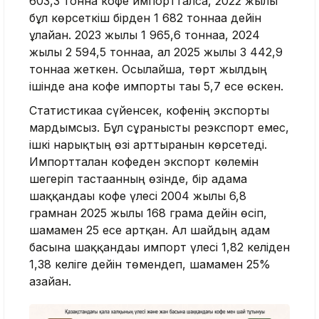
603,3 тонна кофе импортталса, 2022 жылы
бұл көрсеткіш бірден 1 682 тоннаға дейін
ұлғайған. 2023 жылы 1 965,6 тоннаға, 2024
жылы 2 594,5 тоннаға, ал 2025 жылы 3 442,9
тоннаға жеткен. Осылайша, төрт жылдың
ішінде ғана кофе импорты тағы 5,7 есе өскен.
Статистикаға сүйенсек, кофенің экспорты
мардымсыз. Бұл сұранысты реэкспорт емес,
ішкі нарықтың өзі арттырғанын көрсетеді.
Импортталған кофеден экспорт көлемін
шегеріп тастағанның өзінде, бір адамға
шаққандағы кофе үлесі 2004 жылғы 6,8
грамнан 2025 жылы 168 грамға дейін өсіп,
шамамен 25 есе артқан. Ал шайдың адам
басына шаққандағы импорт үлесі 1,82 келіден
1,38 келіге дейін төмендеп, шамамен 25%
азайған.