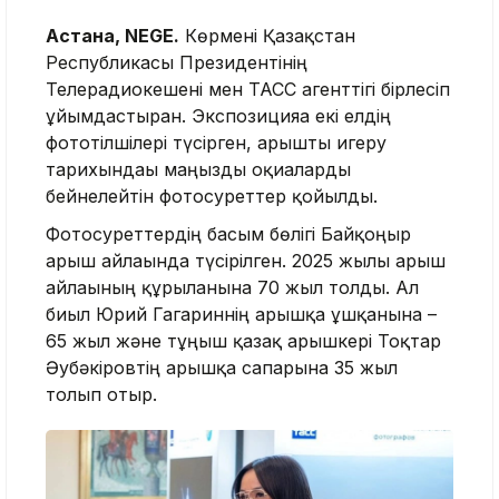
Астана, NEGE.
Көрмені Қазақстан
Республикасы Президентінің
Телерадиокешені мен ТАСС агенттігі бірлесіп
ұйымдастырған. Экспозицияға екі елдің
фототілшілері түсірген, ғарышты игеру
тарихындағы маңызды оқиғаларды
бейнелейтін фотосуреттер қойылды.
Фотосуреттердің басым бөлігі Байқоңыр
ғарыш айлағында түсірілген. 2025 жылы ғарыш
айлағының құрылғанына 70 жыл толды. Ал
биыл Юрий Гагариннің ғарышқа ұшқанына –
65 жыл және тұңғыш қазақ ғарышкері Тоқтар
Әубәкіровтің ғарышқа сапарына 35 жыл
толып отыр.