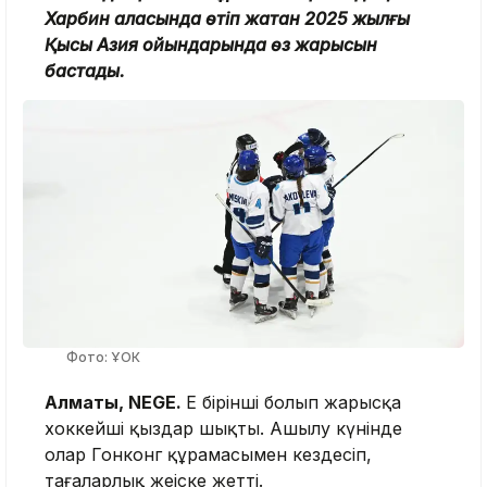
Харбин қаласында өтіп жатқан 2025 жылғы
Қысқы Азия ойындарында өз жарысын
бастады.
Фото: ҰОК
Алматы, NEGE.
Ең бірінші болып жарысқа
хоккейші қыздар шықты. Ашылу күнінде
олар Гонконг құрамасымен кездесіп,
таңғаларлық жеңіске жетті.