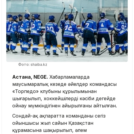
Фото: shaiba.kz
Астана, NEGE.
Хабарламаларда
маусымаралық кезеңде әйелдер командасы
«Торпедо» клубының құрылымынан
шығарылып, хоккейшілердің кәсіби деңгейде
ойнау мүмкіндігінен айырылғаны айтылған.
Сондай-ақ ақпаратта команданың сегіз
ойыншысы жыл сайын Қазақстан
құрамасына шақырылып, әлем