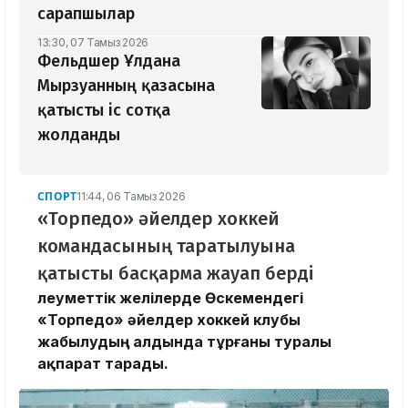
сарапшылар
13:30, 07 Тамыз 2026
Фельдшер Ұлдана
Мырзуанның қазасына
қатысты іс сотқа
жолданды
СПОРТ
11:44, 06 Тамыз 2026
«Торпедо» әйелдер хоккей
командасының таратылуына
қатысты басқарма жауап берді
Әлеуметтік желілерде Өскемендегі
«Торпедо» әйелдер хоккей клубы
жабылудың алдында тұрғаны туралы
ақпарат тарады.