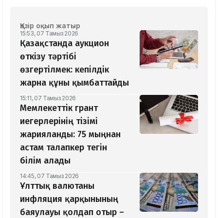
Қазір оқып жатыр
15:53, 07 Тамыз 2026
Қазақстанда аукцион
өткізу тәртібі
өзгертілмек: кепілдік
жарна құны қымбаттайды
15:11, 07 Тамыз 2026
Мемлекеттік грант
иегерлерінің тізімі
жарияланды: 75 мыңнан
астам талапкер тегін
білім алады
14:45, 07 Тамыз 2026
Ұлттық валютаны
инфляция қарқынының
баяулауы қолдап отыр –