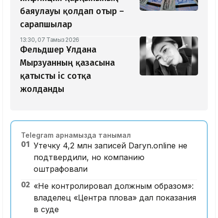
баяулауы қолдап отыр –
сарапшылар
13:30, 07 Тамыз 2026
Фельдшер Ұлдана
Мырзуанның қазасына
қатысты іс сотқа
жолданды
Telegram арнамызда танымал
01
Утечку 4,2 млн записей Daryn.online не
подтвердили, но компанию
оштрафовали
02
«Не контролировал должным образом»:
владелец «Центра плова» дал показания
в суде