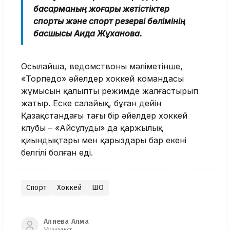
басқарманың жоғары жетістіктер
спорты және спорт резерві бөлімінің
басшысы Аида Жұханова.
Осылайша, ведомствоның мәліметінше,
«Торпедо» әйелдер хоккей командасы
жұмысын қалыпты режимде жалғастырып
жатыр. Еске салайық, бұған дейін
Қазақстандағы тағы бір әйелдер хоккей
клубы – «Айсұлудың» да қаржылық
қиындықтары мен қарыздары бар екені
белгілі болған еді.
Спорт
Хоккей
ШҚО
Алиева Алма