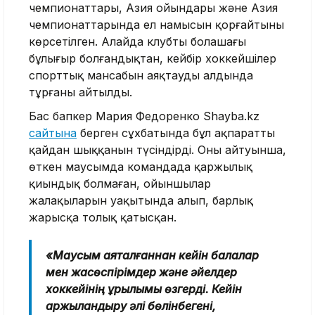
чемпионаттары, Азия ойындары және Азия
чемпионаттарында ел намысын қорғайтыны
көрсетілген. Алайда клубтың болашағы
бұлыңғыр болғандықтан, кейбір хоккейшілер
спорттық мансабын аяқтаудың алдында
тұрғаны айтылды.
Бас бапкер Мария Федоренко Shayba.kz
сайтына
берген сұхбатында бұл ақпараттың
қайдан шыққанын түсіндірді. Оның айтуынша,
өткен маусымда командада қаржылық
қиындық болмаған, ойыншылар
жалақыларын уақытында алып, барлық
жарысқа толық қатысқан.
«Маусым аяқталғаннан кейін балалар
мен жасөспірімдер және әйелдер
хоккейінің құрылымы өзгерді. Кейін
қаржыландыру әлі бөлінбегені,