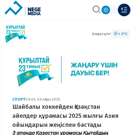
Алматы
+3°C
СПОРТ
04:44, 04 Ақпан 2025
Шайбалы хоккейден Қазақстан
әйелдер құрамасы 2025 жылғы Азия
ойындарын жеңіспен бастады
3 ақпанда Қазақстан құрамасы Қытайдың