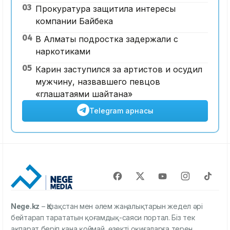
03
Прокуратура защитила интересы
компании Байбека
04
В Алматы подростка задержали с
наркотиками
05
Карин заступился за артистов и осудил
мужчину, назвавшего певцов
«глашатаями шайтана»
Telegram арнасы
Nege.kz
– Қазақстан мен әлем жаңалықтарын жедел әрі
бейтарап тарататын қоғамдық-саяси портал. Біз тек
ақпарат беріп қана қоймай, өзекті оқиғаларға терең