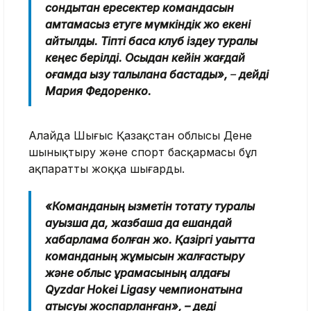
сондықтан ересектер командасын
қамтамасыз етуге мүмкіндік жоқ екені
айтылды. Тіпті басқа клуб іздеу туралы
кеңес берілді. Осыдан кейін жағдай
қоғамда қызу талқылана бастады»,
–
дейді
Мария Федоренко.
Алайда Шығыс Қазақстан облысы Дене
шынықтыру және спорт басқармасы бұл
ақпаратты жоққа шығарды.
«Команданың қызметін тоқтату туралы
ауызша да, жазбаша да ешқандай
хабарлама болған жоқ. Қазіргі уақытта
команданың жұмысын жалғастыру
және облыс құрамасының алдағы
Qyzdar Hokei Ligasy чемпионатына
қатысуы жоспарланған», – деді