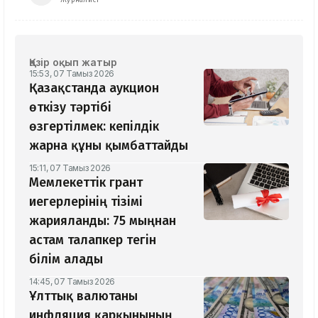
Журналист
Қазір оқып жатыр
15:53, 07 Тамыз 2026
Қазақстанда аукцион
өткізу тәртібі
өзгертілмек: кепілдік
жарна құны қымбаттайды
15:11, 07 Тамыз 2026
Мемлекеттік грант
иегерлерінің тізімі
жарияланды: 75 мыңнан
астам талапкер тегін
білім алады
14:45, 07 Тамыз 2026
Ұлттық валютаны
инфляция қарқынының